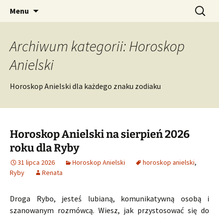
Profesjonalne przepowiednie astrologiczne
Przejdź
Szukaj:
CzaroMarowy horoskop
Menu
do
dzienny, miesięczny i
treści
tygodniowy
Archiwum kategorii: Horoskop
Anielski
Horoskop Anielski dla każdego znaku zodiaku
Horoskop Anielski na sierpień 2026
roku dla Ryby
31 lipca 2026
Horoskop Anielski
horoskop anielski
,
Ryby
Renata
Droga Rybo, jesteś lubianą, komunikatywną osobą i
szanowanym rozmówcą. Wiesz, jak przystosować się do