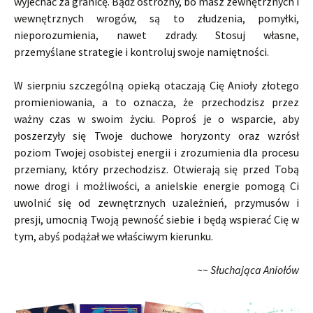
wyjechać za granicę. Bądź ostrożny, bo masz zewnętrznych i
wewnętrznych wrogów, są to złudzenia, pomyłki,
nieporozumienia, nawet zdrady. Stosuj własne,
przemyślane strategie i kontroluj swoje namiętności.
W sierpniu szczególną opieką otaczają Cię Anioły złotego
promieniowania, a to oznacza, że przechodzisz przez
ważny czas w swoim życiu. Poproś je o wsparcie, aby
poszerzyły się Twoje duchowe horyzonty oraz wzrósł
poziom Twojej osobistej energii i zrozumienia dla procesu
przemiany, który przechodzisz. Otwierają się przed Tobą
nowe drogi i możliwości, a anielskie energie pomogą Ci
uwolnić się od zewnętrznych uzależnień, przymusów i
presji, umocnią Twoją pewność siebie i będą wspierać Cię w
tym, abyś podążał we właściwym kierunku.
~~ Słuchająca Aniołów