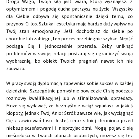
Droga Wago, Twoją siłą jest wiara, którą wyznajesz. Z
optymizmem i pogodą ducha patrzysz na życie. Wszystko
dla Ciebie odbywa się spontanicznie dzięki temu, co
przynosi Ci los. Sztuka i estetyka mają bardzo duży wpływ na
Twój stan emocjonalny. Jeśli dochodzisz do siebie po
chorobie lub zabiegu, ten proces przebiegnie szybko. Miłość
pociąga Cię i jednocześnie przeraża. Żeby uniknąć
problemów w swojej relacji postaraj się ograniczyć swoją
wyobraźnię, bo obiekt Twoich pragnień nawet ich nie
zauważa.
W pracy swoją dyplomacją zapewnisz sobie sukces w każdej
dziedzinie. Szczególnie pomyślnie powiedzie Ci się podczas
rozmowy kwalifikacyjnej lub w sfinalizowaniu sprzedaży.
Może się wydawać, że bezmyślnie wciąż wpadasz w jakieś
kłopoty, jednak Twój Anioł Stróż zawsze wie, jak wyciągnąć
Cię z zawirowań losu. Jesteś teraz silniej chroniona przed
niebezpieczeństwami i nieprzyjaciółmi. Mogą pojawić się
nieścisłości w Twoich planach osobistych, możesz się też