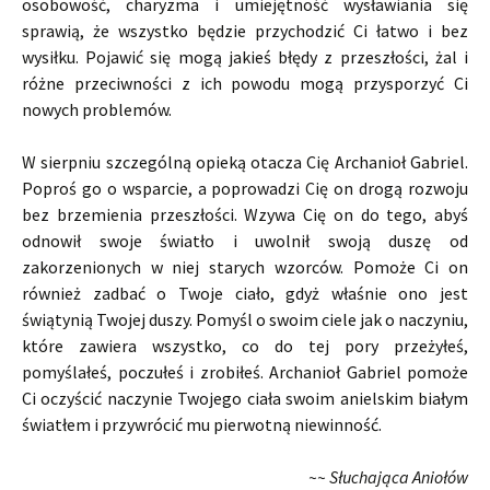
osobowość, charyzma i umiejętność wysławiania się
sprawią, że wszystko będzie przychodzić Ci łatwo i bez
wysiłku. Pojawić się mogą jakieś błędy z przeszłości, żal i
różne przeciwności z ich powodu mogą przysporzyć Ci
nowych problemów.
W sierpniu szczególną opieką otacza Cię Archanioł Gabriel.
Poproś go o wsparcie, a poprowadzi Cię on drogą rozwoju
bez brzemienia przeszłości. Wzywa Cię on do tego, abyś
odnowił swoje światło i uwolnił swoją duszę od
zakorzenionych w niej starych wzorców. Pomoże Ci on
również zadbać o Twoje ciało, gdyż właśnie ono jest
świątynią Twojej duszy. Pomyśl o swoim ciele jak o naczyniu,
które zawiera wszystko, co do tej pory przeżyłeś,
pomyślałeś, poczułeś i zrobiłeś. Archanioł Gabriel pomoże
Ci oczyścić naczynie Twojego ciała swoim anielskim białym
światłem i przywrócić mu pierwotną niewinność.
~~ Słuchająca Aniołów