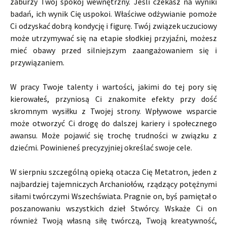
zaburzy Twój spokój wewnętrzny. Jeśli czekasz na wyniki
badań, ich wynik Cię uspokoi. Właściwe odżywianie pomoże
Ci odzyskać dobrą kondycję i figurę. Twój związek uczuciowy
może utrzymywać się na etapie słodkiej przyjaźni, możesz
mieć obawy przed silniejszym zaangażowaniem się i
przywiązaniem.
W pracy Twoje talenty i wartości, jakimi do tej pory się
kierowałeś, przyniosą Ci znakomite efekty przy dość
skromnym wysiłku z Twojej strony. Wpływowe wsparcie
może otworzyć Ci drogę do dalszej kariery i społecznego
awansu. Może pojawić się trochę trudności w związku z
dziećmi. Powinieneś precyzyjniej określać swoje cele.
W sierpniu szczególną opieką otacza Cię Metatron, jeden z
najbardziej tajemniczych Archaniołów, rządzący potężnymi
siłami twórczymi Wszechświata. Pragnie on, byś pamiętał o
poszanowaniu wszystkich dzieł Stwórcy. Wskaże Ci on
również Twoją własną siłę twórczą, Twoją kreatywność,