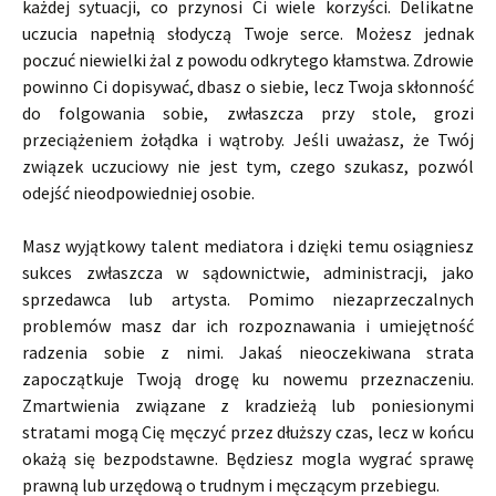
każdej sytuacji, co przynosi Ci wiele korzyści. Delikatne
uczucia napełnią słodyczą Twoje serce. Możesz jednak
poczuć niewielki żal z powodu odkrytego kłamstwa. Zdrowie
powinno Ci dopisywać, dbasz o siebie, lecz Twoja skłonność
do folgowania sobie, zwłaszcza przy stole, grozi
przeciążeniem żołądka i wątroby. Jeśli uważasz, że Twój
związek uczuciowy nie jest tym, czego szukasz, pozwól
odejść nieodpowiedniej osobie.
Masz wyjątkowy talent mediatora i dzięki temu osiągniesz
sukces zwłaszcza w sądownictwie, administracji, jako
sprzedawca lub artysta. Pomimo niezaprzeczalnych
problemów masz dar ich rozpoznawania i umiejętność
radzenia sobie z nimi. Jakaś nieoczekiwana strata
zapoczątkuje Twoją drogę ku nowemu przeznaczeniu.
Zmartwienia związane z kradzieżą lub poniesionymi
stratami mogą Cię męczyć przez dłuższy czas, lecz w końcu
okażą się bezpodstawne. Będziesz mogla wygrać sprawę
prawną lub urzędową o trudnym i męczącym przebiegu.