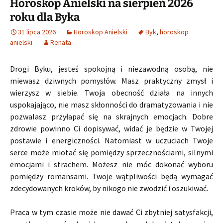
Horoskop Anielski na sierpień 2026
roku dla Byka
31 lipca 2026
Horoskop Anielski
Byk
,
horoskop
anielski
Renata
Drogi Byku, jesteś spokojną i niezawodną osobą, nie
miewasz dziwnych pomysłów. Masz praktyczny zmysł i
wierzysz w siebie. Twoja obecność działa na innych
uspokajająco, nie masz skłonności do dramatyzowania i nie
pozwalasz przyłapać się na skrajnych emocjach. Dobre
zdrowie powinno Ci dopisywać, widać je będzie w Twojej
postawie i energiczności. Natomiast w uczuciach Twoje
serce może miotać się pomiędzy sprzecznościami, silnymi
emocjami i strachem. Możesz nie móc dokonać wyboru
pomiędzy romansami. Twoje wątpliwości będą wymagać
zdecydowanych kroków, by nikogo nie zwodzić i oszukiwać.
Praca w tym czasie może nie dawać Ci zbytniej satysfakcji,