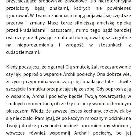
przytłaczające środowisko zawodowe lub nietolerancyjny
przełożony będą znakami, których nie powinieneś
ignorować. W Twoich zadaniach mogą pojawiać się częstsze
przerwy i zmiany. Masz teraz silniejszą anielską opiekę
przed kradzieżami i oszustami, mimo tego bądź bardziej
ostrożny przebywając z dala od domu, uważaj szczególnie
na nieporozumienia i wrogość w stosunkach z
cudzoziemcami.
Kiedy poczujesz, że ogarnął Cię smutek, żal, rozczarowanie
czy lęk, poproś o wsparcie Archii pociechy. Ona dobrze wie,
że życie przypomina wznoszącą się i opadającą falę – chwile
szczęścia i smutku przeplatają się ze sobą. Gdy poprosisz ją
o wsparcie, Archaii pociechy będzie Twoją towarzyszką w
trudnych momentach, otrze łzy i otoczy swoim ochronnym
płaszczem. Wiedz, że zawsze jesteś kochany, cokolwiek by
się nie działo. Pamiętaj, że po każdym mrocznym odcinku na
Twojej drodze przychodzi odcinek opromieniony słońcem,
wówczas również wspomnij Archaii pociechy, bo jej