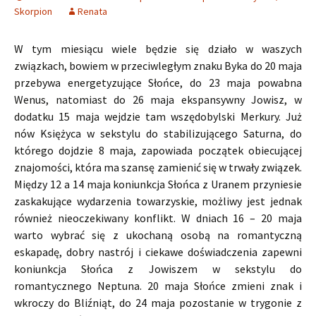
Skorpion
Renata
W tym miesiącu wiele będzie się działo w waszych
związkach, bowiem w przeciwległym znaku Byka do 20 maja
przebywa energetyzujące Słońce, do 23 maja powabna
Wenus, natomiast do 26 maja ekspansywny Jowisz, w
dodatku 15 maja wejdzie tam wszędobylski Merkury. Już
nów Księżyca w sekstylu do stabilizującego Saturna, do
którego dojdzie 8 maja, zapowiada początek obiecującej
znajomości, która ma szansę zamienić się w trwały związek.
Między 12 a 14 maja koniunkcja Słońca z Uranem przyniesie
zaskakujące wydarzenia towarzyskie, możliwy jest jednak
również nieoczekiwany konflikt. W dniach 16 – 20 maja
warto wybrać się z ukochaną osobą na romantyczną
eskapadę, dobry nastrój i ciekawe doświadczenia zapewni
koniunkcja Słońca z Jowiszem w sekstylu do
romantycznego Neptuna. 20 maja Słońce zmieni znak i
wkroczy do Bliźniąt, do 24 maja pozostanie w trygonie z