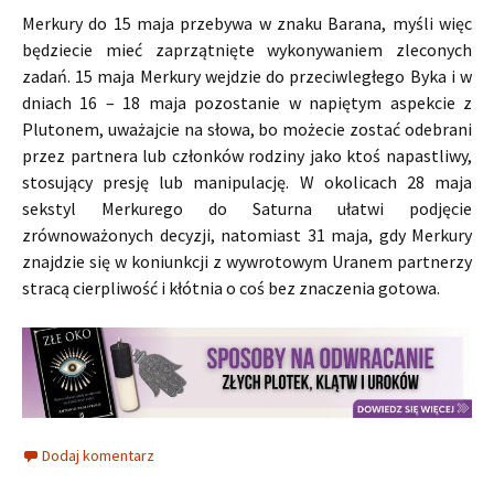
Merkury do 15 maja przebywa w znaku Barana, myśli więc
będziecie mieć zaprzątnięte wykonywaniem zleconych
zadań. 15 maja Merkury wejdzie do przeciwległego Byka i w
dniach 16 – 18 maja pozostanie w napiętym aspekcie z
Plutonem, uważajcie na słowa, bo możecie zostać odebrani
przez partnera lub członków rodziny jako ktoś napastliwy,
stosujący presję lub manipulację. W okolicach 28 maja
sekstyl Merkurego do Saturna ułatwi podjęcie
zrównoważonych decyzji, natomiast 31 maja, gdy Merkury
znajdzie się w koniunkcji z wywrotowym Uranem partnerzy
stracą cierpliwość i kłótnia o coś bez znaczenia gotowa.
Dodaj komentarz