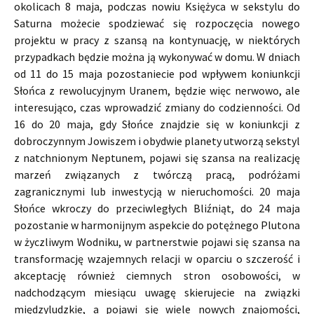
okolicach 8 maja, podczas nowiu Księżyca w sekstylu do
Saturna możecie spodziewać się rozpoczęcia nowego
projektu w pracy z szansą na kontynuację, w niektórych
przypadkach będzie można ją wykonywać w domu. W dniach
od 11 do 15 maja pozostaniecie pod wpływem koniunkcji
Słońca z rewolucyjnym Uranem, będzie więc nerwowo, ale
interesująco, czas wprowadzić zmiany do codzienności. Od
16 do 20 maja, gdy Słońce znajdzie się w koniunkcji z
dobroczynnym Jowiszem i obydwie planety utworzą sekstyl
z natchnionym Neptunem, pojawi się szansa na realizację
marzeń związanych z twórczą pracą, podróżami
zagranicznymi lub inwestycją w nieruchomości. 20 maja
Słońce wkroczy do przeciwległych Bliźniąt, do 24 maja
pozostanie w harmonijnym aspekcie do potężnego Plutona
w życzliwym Wodniku, w partnerstwie pojawi się szansa na
transformację wzajemnych relacji w oparciu o szczerość i
akceptację również ciemnych stron osobowości, w
nadchodzącym miesiącu uwagę skierujecie na związki
międzyludzkie, a pojawi się wiele nowych znajomości,