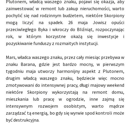
Plutonem, władcą waszego znaku, pojawi się okazja, aby
zainwestować w remont lub zakup nieruchomości, warto
pochylić się nad rodzinnym budżetem, niektóre Skorpiony
mogą liczyć na spadek. 26 maja Jowisz opuści
przeciwległego Byka i wkroczy do Bliźniąt, rozpoczynając
rok, w którym korzystne okażą się inwestycje i
pozyskiwanie funduszy z rozmaitych instytucji.
Mars, władca waszego znaku, przez cały miesiąc przebywa w
znaku Barana, gdzie jest bardzo mocny, w pierwszym
tygodniu maja utworzy harmonijny aspekt z Plutonem,
drugim władcą waszego znaku, będziecie więc mocno
zmotywowani do intensywnej pracy, długi majowy weekend
niektóre Skorpiony wykorzystają na remont domu,
mieszkania lub pracę w ogrodzie, inne zajmą się
intensywnym rozwojem osobistym, warto mądrze
zarządzać tą energią, bo gdy się wyrwie spod kontroli może
być destrukcyjna.