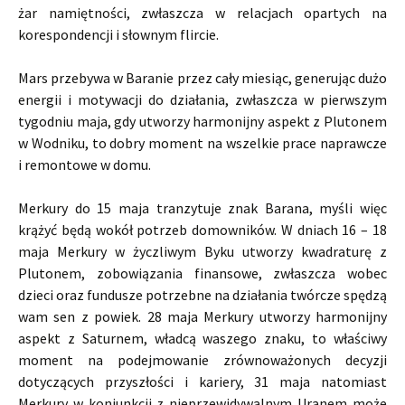
żar namiętności, zwłaszcza w relacjach opartych na
korespondencji i słownym flircie.
Mars przebywa w Baranie przez cały miesiąc, generując dużo
energii i motywacji do działania, zwłaszcza w pierwszym
tygodniu maja, gdy utworzy harmonijny aspekt z Plutonem
w Wodniku, to dobry moment na wszelkie prace naprawcze
i remontowe w domu.
Merkury do 15 maja tranzytuje znak Barana, myśli więc
krążyć będą wokół potrzeb domowników. W dniach 16 – 18
maja Merkury w życzliwym Byku utworzy kwadraturę z
Plutonem, zobowiązania finansowe, zwłaszcza wobec
dzieci oraz fundusze potrzebne na działania twórcze spędzą
wam sen z powiek. 28 maja Merkury utworzy harmonijny
aspekt z Saturnem, władcą waszego znaku, to właściwy
moment na podejmowanie zrównoważonych decyzji
dotyczących przyszłości i kariery, 31 maja natomiast
Merkury w koniunkcji z nieprzewidywalnym Uranem może