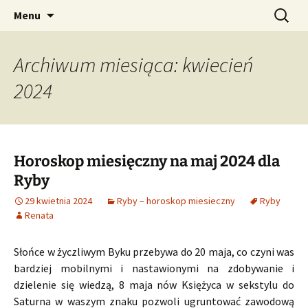
Profesjonalne przepowiednie astrologiczne
Przejdź
Szukaj:
CzaroMarowy horoskop
Menu
do
dzienny, miesięczny i
treści
tygodniowy
Archiwum miesiąca: kwiecień
2024
Horoskop miesięczny na maj 2024 dla
Ryby
29 kwietnia 2024
Ryby – horoskop miesieczny
Ryby
Renata
Słońce w życzliwym Byku przebywa do 20 maja, co czyni was
bardziej mobilnymi i nastawionymi na zdobywanie i
dzielenie się wiedzą, 8 maja nów Księżyca w sekstylu do
Saturna w waszym znaku pozwoli ugruntować zawodową