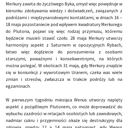
Merkury zawita do życzliwego Byka, umysł więc powędruje w
kierunku zdobywania wiedzy i doświadczeń, związanych z
podróżami i międzynarodowymi kontaktami, w dniach 16 –
18 maja pozostaniecie pod wpływem kwadratury Merkurego
do Plutona, pojawi się więc rodzaj przymusu, któremu
będziecie musieli stawić czoło. 28 maja Merkury utworzy
harmonijny aspekt z Saturnem w opozycyjnych Rybach,
łatwo więc dojdziecie do porozumienia z osobami
starszymi, poważnymi i konsekwentnymi, na których
można polegać. W okolicach 31 maja, gdy Merkury znajdzie
się w koniunkcji z wywrotowym Uranem, czeka was wiele
zmian i stresów, zwłaszcza w trakcie podróży lub na
egzaminach.
W pierwszym tygodniu miesiąca Wenus utworzy napięty
aspekt z pożądliwym Plutonem, co może doprowadzić do
wybuchu zazdrości w relacjach osobistych lub zawodowych,
nadmiar cukru i przyjemności okaże się destrukcyjny dla
zdrowia, między 12 a 14 maja natomiast, gdy Wenus