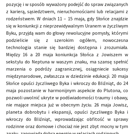
pozycję i w sposób wyważony podejść do spraw związanych
z karierą, sąsiedztwem, nieruchomościami lub relacjami z
rodzeństwem. W dniach 11 – 15 maja, gdy Słońce znajdzie
się w koniunkcji z nieprzewidywalnym Uranem w życzliwym
Byku, przyjdą wam do głowy rewolucyjne pomysły, którymi
podzielicie się z szerokim ogółem, nowoczesna
technologia stanie się bardziej dostępna i zrozumiała.
Między 16 a 20 maja koniunkcja Słońca z Jowiszem w
sekstylu do Neptuna w waszym znaku, ma szansę spełnić
marzenia o podróży zagranicznej, osiągniecie sukcesy
międzynarodowe, zwłaszcza w dziedzinie edukacji. 20 maja
Słońce opuści życzliwego Byka i wkroczy do Bliźniąt, do 24
maja pozostanie w harmonijnym aspekcie do Plutona, co
pozwoli uwolnić ukryte w podświadomości traumy i obawy,
nie mające miejsca już w obecnym życiu. 26 maja Jowisz,
planeta dobrobytu i ekspansji, opuści życzliwego Byka i
wkroczy do Bliźniąt, wprowadzając obfitość w sprawy
rodzinne oraz domowe i chociaż nie jest zbyt mocny w tym
znaku, zapowiada dobrą energię w relacjach rodzinnych.