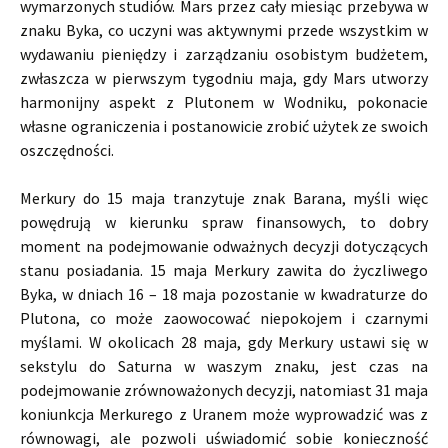
wymarzonych studiów. Mars przez cały miesiąc przebywa w
znaku Byka, co uczyni was aktywnymi przede wszystkim w
wydawaniu pieniędzy i zarządzaniu osobistym budżetem,
zwłaszcza w pierwszym tygodniu maja, gdy Mars utworzy
harmonijny aspekt z Plutonem w Wodniku, pokonacie
własne ograniczenia i postanowicie zrobić użytek ze swoich
oszczędności.
Merkury do 15 maja tranzytuje znak Barana, myśli więc
powędrują w kierunku spraw finansowych, to dobry
moment na podejmowanie odważnych decyzji dotyczących
stanu posiadania. 15 maja Merkury zawita do życzliwego
Byka, w dniach 16 – 18 maja pozostanie w kwadraturze do
Plutona, co może zaowocować niepokojem i czarnymi
myślami. W okolicach 28 maja, gdy Merkury ustawi się w
sekstylu do Saturna w waszym znaku, jest czas na
podejmowanie zrównoważonych decyzji, natomiast 31 maja
koniunkcja Merkurego z Uranem może wyprowadzić was z
równowagi, ale pozwoli uświadomić sobie konieczność