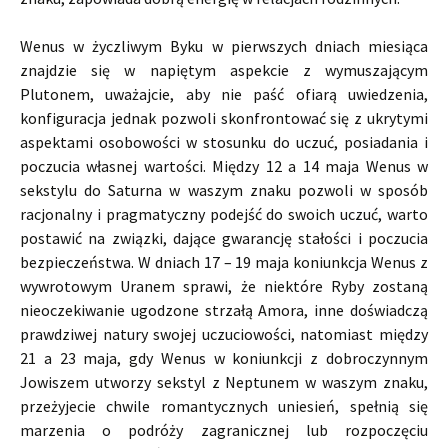
Wenus w życzliwym Byku w pierwszych dniach miesiąca
znajdzie się w napiętym aspekcie z wymuszającym
Plutonem, uważajcie, aby nie paść ofiarą uwiedzenia,
konfiguracja jednak pozwoli skonfrontować się z ukrytymi
aspektami osobowości w stosunku do uczuć, posiadania i
poczucia własnej wartości. Między 12 a 14 maja Wenus w
sekstylu do Saturna w waszym znaku pozwoli w sposób
racjonalny i pragmatyczny podejść do swoich uczuć, warto
postawić na związki, dające gwarancję stałości i poczucia
bezpieczeństwa. W dniach 17 – 19 maja koniunkcja Wenus z
wywrotowym Uranem sprawi, że niektóre Ryby zostaną
nieoczekiwanie ugodzone strzałą Amora, inne doświadczą
prawdziwej natury swojej uczuciowości, natomiast między
21 a 23 maja, gdy Wenus w koniunkcji z dobroczynnym
Jowiszem utworzy sekstyl z Neptunem w waszym znaku,
przeżyjecie chwile romantycznych uniesień, spełnią się
marzenia o podróży zagranicznej lub rozpoczęciu