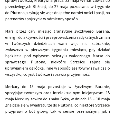
sprawi twórcza, kreatywna praca. 23 maja Wenus zawita do
przeciwległych Bliźniąt, do 27 maja pozostanie w trygonie
do Plutona, szykują się więc dni pełne namiętności i pasji, na
partnerów spojrzycie w odmienny sposób.
Mars przez cały miesiąc tranzytuje życzliwego Barana,
energii do aktywności i przeprowadzenia radykalnych zmian
w twórczych dziedzinach wam więc nie zabraknie,
zwłaszcza w pierwszym tygodniu miesiąca, gdy działać
będziecie pod wpływem sekstylu walecznego Marsa do
sprawczego Plutona, niektóre Strzelce zajmą się
uprawianiem ogródka, inne w sposób asertywny zawalczą o
wszystko, co jest twórcze i sprawia przyjemność.
Merkury do 15 maja pozostaje w życzliwym Baranie,
sprzyjając twórczym oraz intelektualnym inicjatywom. 15
maja Merkury zawita do znaku Byka, w dniach 16 – 18 maja
znajdzie się w kwadraturze do Plutona, co niektóre Strzelce
przyprawi o ból głowy, tak w sensie przenośnym, jak i