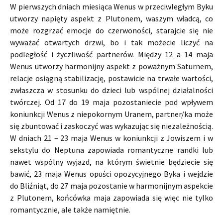
W pierwszych dniach miesiąca Wenus w przeciwległym Byku
utworzy napięty aspekt z Plutonem, waszym władcą, co
może rozgrzać emocje do czerwoności, starajcie się nie
wyważać otwartych drzwi, bo i tak możecie liczyć na
podległość i życzliwość partnerów. Między 12 a 14 maja
Wenus utworzy harmonijny aspekt z poważnym Saturnem,
relacje osiągną stabilizację, postawicie na trwałe wartości,
zwłaszcza w stosunku do dzieci lub wspólnej działalności
twórczej. Od 17 do 19 maja pozostaniecie pod wpływem
koniunkcji Wenus z niepokornym Uranem, partner/ka może
się zbuntować i zaskoczyć was wykazując się niezależnością.
W dniach 21 – 23 maja Wenus w koniunkcji z Jowiszem i w
sekstylu do Neptuna zapowiada romantyczne randki lub
nawet wspólny wyjazd, na którym świetnie będziecie się
bawić, 23 maja Wenus opuści opozycyjnego Byka i wejdzie
do Bliźniąt, do 27 maja pozostanie w harmonijnym aspekcie
z Plutonem, końcówka maja zapowiada się więc nie tylko
romantycznie, ale także namiętnie.