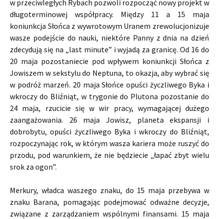
w przeciwległych Rybach pozwoli rozpocząć nowy projekt w
długoterminowej współpracy. Między 11 a 15 maja
koniunkcja Słońca z wywrotowym Uranem zrewolucjonizuje
wasze podejście do nauki, niektóre Panny z dnia na dzień
zdecydują się na „last minute” i wyjadą za granicę. Od 16 do
20 maja pozostaniecie pod wpływem koniunkcji Słońca z
Jowiszem w sekstylu do Neptuna, to okazja, aby wybrać się
w podróż marzeń. 20 maja Słońce opuści życzliwego Byka i
wkroczy do Bliźniąt, w trygonie do Plutona pozostanie do
24 maja, rzucicie się w wir pracy, wymagającej dużego
zaangażowania. 26 maja Jowisz, planeta ekspansji i
dobrobytu, opuści życzliwego Byka i wkroczy do Bliźniąt,
rozpoczynając rok, w którym wasza kariera może ruszyć do
przodu, pod warunkiem, że nie będziecie „łapać zbyt wielu
srok za ogon”.
Merkury, władca waszego znaku, do 15 maja przebywa w
znaku Barana, pomagając podejmować odważne decyzje,
związane z zarządzaniem wspólnymi finansami. 15 maja