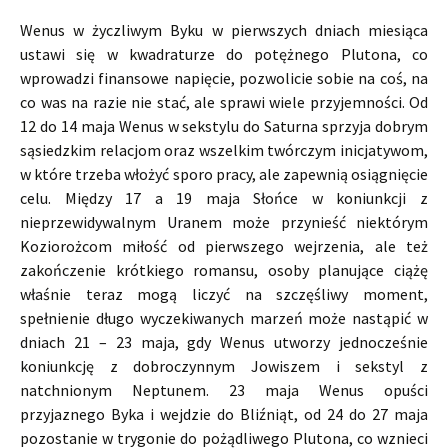
Wenus w życzliwym Byku w pierwszych dniach miesiąca
ustawi się w kwadraturze do potężnego Plutona, co
wprowadzi finansowe napięcie, pozwolicie sobie na coś, na
co was na razie nie stać, ale sprawi wiele przyjemności. Od
12 do 14 maja Wenus w sekstylu do Saturna sprzyja dobrym
sąsiedzkim relacjom oraz wszelkim twórczym inicjatywom,
w które trzeba włożyć sporo pracy, ale zapewnią osiągnięcie
celu. Między 17 a 19 maja Słońce w koniunkcji z
nieprzewidywalnym Uranem może przynieść niektórym
Koziorożcom miłość od pierwszego wejrzenia, ale też
zakończenie krótkiego romansu, osoby planujące ciążę
właśnie teraz mogą liczyć na szczęśliwy moment,
spełnienie długo wyczekiwanych marzeń może nastąpić w
dniach 21 – 23 maja, gdy Wenus utworzy jednocześnie
koniunkcję z dobroczynnym Jowiszem i sekstyl z
natchnionym Neptunem. 23 maja Wenus opuści
przyjaznego Byka i wejdzie do Bliźniąt, od 24 do 27 maja
pozostanie w trygonie do pożądliwego Plutona, co wznieci