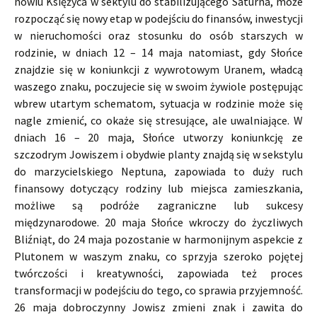
nowiu Księżyca w sektylu do stabilizującego Saturna, może
rozpocząć się nowy etap w podejściu do finansów, inwestycji
w nieruchomości oraz stosunku do osób starszych w
rodzinie, w dniach 12 – 14 maja natomiast, gdy Słońce
znajdzie się w koniunkcji z wywrotowym Uranem, władcą
waszego znaku, poczujecie się w swoim żywiole postępując
wbrew utartym schematom, sytuacja w rodzinie może się
nagle zmienić, co okaże się stresujące, ale uwalniające. W
dniach 16 – 20 maja, Słońce utworzy koniunkcję ze
szczodrym Jowiszem i obydwie planty znajdą się w sekstylu
do marzycielskiego Neptuna, zapowiada to duży ruch
finansowy dotyczący rodziny lub miejsca zamieszkania,
możliwe są podróże zagraniczne lub sukcesy
międzynarodowe. 20 maja Słońce wkroczy do życzliwych
Bliźniąt, do 24 maja pozostanie w harmonijnym aspekcie z
Plutonem w waszym znaku, co sprzyja szeroko pojętej
twórczości i kreatywności, zapowiada też proces
transformacji w podejściu do tego, co sprawia przyjemność.
26 maja dobroczynny Jowisz zmieni znak i zawita do