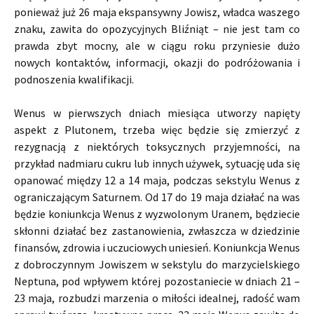
ponieważ już 26 maja ekspansywny Jowisz, władca waszego
znaku, zawita do opozycyjnych Bliźniąt – nie jest tam co
prawda zbyt mocny, ale w ciągu roku przyniesie dużo
nowych kontaktów, informacji, okazji do podróżowania i
podnoszenia kwalifikacji.
Wenus w pierwszych dniach miesiąca utworzy napięty
aspekt z Plutonem, trzeba więc będzie się zmierzyć z
rezygnacją z niektórych toksycznych przyjemności, na
przykład nadmiaru cukru lub innych używek, sytuację uda się
opanować między 12 a 14 maja, podczas sekstylu Wenus z
ograniczającym Saturnem. Od 17 do 19 maja działać na was
będzie koniunkcja Wenus z wyzwolonym Uranem, będziecie
skłonni działać bez zastanowienia, zwłaszcza w dziedzinie
finansów, zdrowia i uczuciowych uniesień. Koniunkcja Wenus
z dobroczynnym Jowiszem w sekstylu do marzycielskiego
Neptuna, pod wpływem której pozostaniecie w dniach 21 –
23 maja, rozbudzi marzenia o miłości idealnej, radość wam