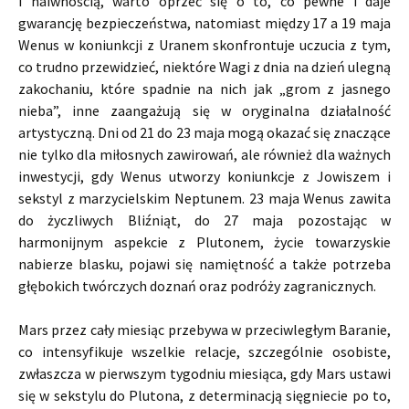
i naiwnością, warto oprzeć się o to, co pewne i daje
gwarancję bezpieczeństwa, natomiast między 17 a 19 maja
Wenus w koniunkcji z Uranem skonfrontuje uczucia z tym,
co trudno przewidzieć, niektóre Wagi z dnia na dzień ulegną
zakochaniu, które spadnie na nich jak „grom z jasnego
nieba”, inne zaangażują się w oryginalna działalność
artystyczną. Dni od 21 do 23 maja mogą okazać się znaczące
nie tylko dla miłosnych zawirowań, ale również dla ważnych
inwestycji, gdy Wenus utworzy koniunkcje z Jowiszem i
sekstyl z marzycielskim Neptunem. 23 maja Wenus zawita
do życzliwych Bliźniąt, do 27 maja pozostając w
harmonijnym aspekcie z Plutonem, życie towarzyskie
nabierze blasku, pojawi się namiętność a także potrzeba
głębokich twórczych doznań oraz podróży zagranicznych.
Mars przez cały miesiąc przebywa w przeciwległym Baranie,
co intensyfikuje wszelkie relacje, szczególnie osobiste,
zwłaszcza w pierwszym tygodniu miesiąca, gdy Mars ustawi
się w sekstylu do Plutona, z determinacją sięgniecie po to,