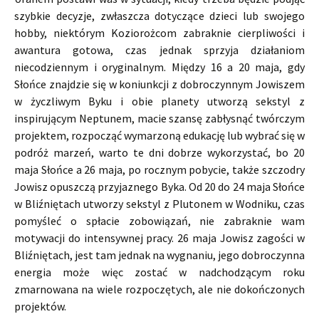
szybkie decyzje, zwłaszcza dotyczące dzieci lub swojego
hobby, niektórym Koziorożcom zabraknie cierpliwości i
awantura gotowa, czas jednak sprzyja działaniom
niecodziennym i oryginalnym. Między 16 a 20 maja, gdy
Słońce znajdzie się w koniunkcji z dobroczynnym Jowiszem
w życzliwym Byku i obie planety utworzą sekstyl z
inspirującym Neptunem, macie szansę zabłysnąć twórczym
projektem, rozpocząć wymarzoną edukację lub wybrać się w
podróż marzeń, warto te dni dobrze wykorzystać, bo 20
maja Słońce a 26 maja, po rocznym pobycie, także szczodry
Jowisz opuszczą przyjaznego Byka. Od 20 do 24 maja Słońce
w Bliźniętach utworzy sekstyl z Plutonem w Wodniku, czas
pomyśleć o spłacie zobowiązań, nie zabraknie wam
motywacji do intensywnej pracy. 26 maja Jowisz zagości w
Bliźniętach, jest tam jednak na wygnaniu, jego dobroczynna
energia może więc zostać w nadchodzącym roku
zmarnowana na wiele rozpoczętych, ale nie dokończonych
projektów.