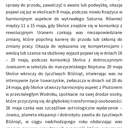
sprawy do przodu, zawalczyć o awans lub podwyżkę, okazja
pojawi się już w okolicach 8 maja, podczas nowiu Księżyca w
harmonijnym aspekcie do wytrwałego Saturna. Również
między 11 a 15 maja, gdy Słońce znajdzie się w koniunkcji z
rewolucyjnym Uranem czekają was niezapowiedziane
zmiany, które popchną karierę do przodu lub skłonią do
zmiany pracy. Okazja do wykazania się kompetencjami i
wiedzą lub szansa na służbowy wyjazd pojawi się w dniach 16
– 20 maja, podczas koniunkcji Słońca z dobroczynnym
Jowiszem w sekstylu do marzycielskiego Neptuna. 20 maja
Słońce wkroczy do życzliwych Bliźniąt, otwierając was na
intensywne życie towarzyskie, zwłaszcza w dniach od 20 do
24 maja, gdy Słońce utworzy harmonijny aspekt z Plutonem
w przeciwległym Wodniku, spotkacie na swej drodze osoby,
które przyczynią się do głębokiej transformacji osobowości.
26 maja czeka was szczęśliwe astrologiczne wydarzenie –
Jowisz, planeta ekspansji i dobrobytu zawita do życzliwych
Bliźniąt, w ciągu nadchodzącego roku obdarzając was