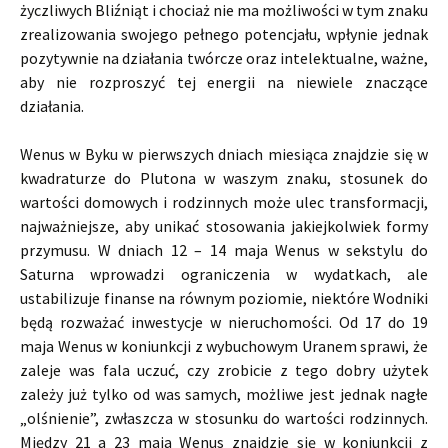
życzliwych Bliźniąt i chociaż nie ma możliwości w tym znaku
zrealizowania swojego pełnego potencjału, wpłynie jednak
pozytywnie na działania twórcze oraz intelektualne, ważne,
aby nie rozproszyć tej energii na niewiele znaczące
działania.
Wenus w Byku w pierwszych dniach miesiąca znajdzie się w
kwadraturze do Plutona w waszym znaku, stosunek do
wartości domowych i rodzinnych może ulec transformacji,
najważniejsze, aby unikać stosowania jakiejkolwiek formy
przymusu. W dniach 12 – 14 maja Wenus w sekstylu do
Saturna wprowadzi ograniczenia w wydatkach, ale
ustabilizuje finanse na równym poziomie, niektóre Wodniki
będą rozważać inwestycje w nieruchomości. Od 17 do 19
maja Wenus w koniunkcji z wybuchowym Uranem sprawi, że
zaleje was fala uczuć, czy zrobicie z tego dobry użytek
zależy już tylko od was samych, możliwe jest jednak nagłe
„olśnienie”, zwłaszcza w stosunku do wartości rodzinnych.
Między 21 a 23 maja Wenus znajdzie się w koniunkcji z