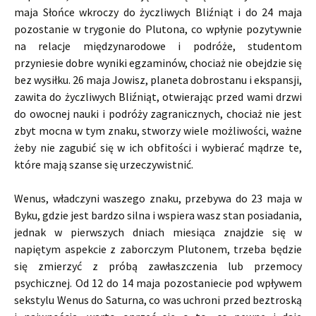
maja Słońce wkroczy do życzliwych Bliźniąt i do 24 maja
pozostanie w trygonie do Plutona, co wpłynie pozytywnie
na relacje międzynarodowe i podróże, studentom
przyniesie dobre wyniki egzaminów, chociaż nie obejdzie się
bez wysiłku. 26 maja Jowisz, planeta dobrostanu i ekspansji,
zawita do życzliwych Bliźniąt, otwierając przed wami drzwi
do owocnej nauki i podróży zagranicznych, chociaż nie jest
zbyt mocna w tym znaku, stworzy wiele możliwości, ważne
żeby nie zagubić się w ich obfitości i wybierać mądrze te,
które mają szanse się urzeczywistnić.
Wenus, władczyni waszego znaku, przebywa do 23 maja w
Byku, gdzie jest bardzo silna i wspiera wasz stan posiadania,
jednak w pierwszych dniach miesiąca znajdzie się w
napiętym aspekcie z zaborczym Plutonem, trzeba będzie
się zmierzyć z próbą zawłaszczenia lub przemocy
psychicznej. Od 12 do 14 maja pozostaniecie pod wpływem
sekstylu Wenus do Saturna, co was uchroni przed beztroską