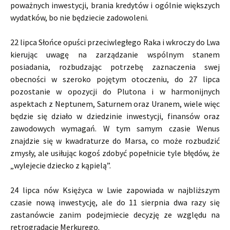
poważnych inwestycji, brania kredytów i ogólnie większych
wydatków, bo nie będziecie zadowoleni.
22 lipca Słońce opuści przeciwległego Raka i wkroczy do Lwa
kierując uwagę na zarządzanie wspólnym stanem
posiadania, rozbudzając potrzebę zaznaczenia swej
obecności w szeroko pojętym otoczeniu, do 27 lipca
pozostanie w opozycji do Plutona i w harmonijnych
aspektach z Neptunem, Saturnem oraz Uranem, wiele więc
będzie się działo w dziedzinie inwestycji, finansów oraz
zawodowych wymagań. W tym samym czasie Wenus
znajdzie się w kwadraturze do Marsa, co może rozbudzić
zmysły, ale usiłując kogoś zdobyć popełnicie tyle błędów, że
„wylejecie dziecko z kąpielą”.
24 lipca nów Księżyca w Lwie zapowiada w najbliższym
czasie nową inwestycję, ale do 11 sierpnia dwa razy się
zastanówcie zanim podejmiecie decyzję ze względu na
retrogradację Merkurego.