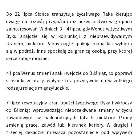
Do 22 lipca Słońce tranzytuje życzliwego Raka kierując
uwagę na rozwój przyjaźni oraz uczestnictwo w grupach
zainteresowań. W dniach 3 – 4 lipca, gdy Wenus w życzliwym
Byku znajdzie się w koniunkcji z nieprzewidywalnym
Uranem, niektóre Panny nagle spakują manatki i wybiorą
się w podróż, inne spotkają za granicą osobę, przy której
serce zabije mocniej.
4 lipca Wenus zmieni znak i wejdzie do Bliźniąt, co poprawi
stosunki w pracy, wpłynie też pozytywnie na wszelkiego
rodzaju relacje międzyludzkie.
7 lipca rewolucyjny Uran opuści życzliwego Byka i wkroczy
do Bliźniąt wprowadzając nieoczekiwane zmiany w życiu
zawodowym, w nadchodzących latach niektóre Panny
zmienią pracę, zawód lub kierunek kariery. W drugiej i
trzeciej dekadzie miesiąca pozostaniecie pod wpływem