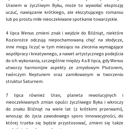
Uranem w życzliwym Byku, może to wywołać eksplozję
uczuć, nawiązanie krótkiego, ale ekscytującego romansu
lub po prostu miłe nieoczekiwane spotkanie towarzyskie.
4 lipca Wenus zmieni znak i wejdzie do Bliźniąt, niektóre
Koziorożce odczują niepochamowaną chęć na słodycze,
inne mogą liczyć w tym miesiącu na zlecenia wymagające
współpracy i kreatywnego, a nawet artystycznego podejścia
do ich wykonania, szczególnie między 4 a 8 lipca, gdy Wenus
utworzy harmonijne aspekty ze zmysłowym Plutonem,
twórczym Neptunem oraz zamiłowanym w tworzeniu
struktur Saturnem.
7 lipca również Uran, planeta rewolucyjnych i
nieoczekiwanych zmian opuści życzliwego Byka i wkroczy
do znaku Bliźniąt na wiele lat (z krótkimi przerwami),
wnosząc do życia zawodowego sporo innowacyjności, do
której trzeba się będzie przystosować, zmieni się także