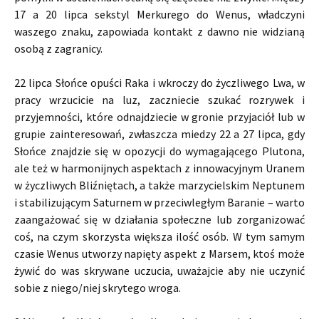
17 a 20 lipca sekstyl Merkurego do Wenus, władczyni
waszego znaku, zapowiada kontakt z dawno nie widzianą
osobą z zagranicy.
22 lipca Słońce opuści Raka i wkroczy do życzliwego Lwa, w
pracy wrzucicie na luz, zaczniecie szukać rozrywek i
przyjemności, które odnajdziecie w gronie przyjaciół lub w
grupie zainteresowań, zwłaszcza miedzy 22 a 27 lipca, gdy
Słońce znajdzie się w opozycji do wymagającego Plutona,
ale też w harmonijnych aspektach z innowacyjnym Uranem
w życzliwych Bliźniętach, a także marzycielskim Neptunem
i stabilizującym Saturnem w przeciwległym Baranie – warto
zaangażować się w działania społeczne lub zorganizować
coś, na czym skorzysta większa ilość osób. W tym samym
czasie Wenus utworzy napięty aspekt z Marsem, ktoś może
żywić do was skrywane uczucia, uważajcie aby nie uczynić
sobie z niego/niej skrytego wroga.