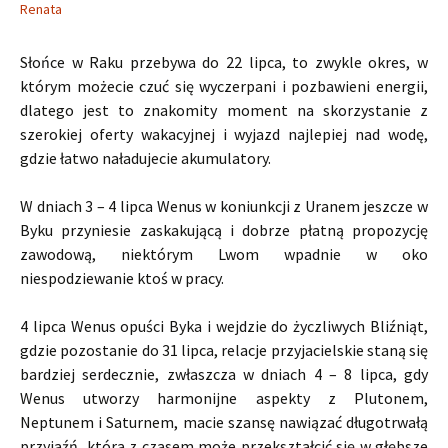
Renata
Słońce w Raku przebywa do 22 lipca, to zwykle okres, w
którym możecie czuć się wyczerpani i pozbawieni energii,
dlatego jest to znakomity moment na skorzystanie z
szerokiej oferty wakacyjnej i wyjazd najlepiej nad wodę,
gdzie łatwo naładujecie akumulatory.
W dniach 3 – 4 lipca Wenus w koniunkcji z Uranem jeszcze w
Byku przyniesie zaskakującą i dobrze płatną propozycję
zawodową, niektórym Lwom wpadnie w oko
niespodziewanie ktoś w pracy.
4 lipca Wenus opuści Byka i wejdzie do życzliwych Bliźniąt,
gdzie pozostanie do 31 lipca, relacje przyjacielskie staną się
bardziej serdecznie, zwłaszcza w dniach 4 – 8 lipca, gdy
Wenus utworzy harmonijne aspekty z Plutonem,
Neptunem i Saturnem, macie szansę nawiązać długotrwałą
przyjaźń, która z czasem może przekształcić się w głębsze