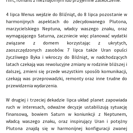
flirt, romans z nieznajomym lub przyjemne zaskoczenie.
4 lipca Wenus wejdzie do Bliźniąt, do 8 lipca pozostanie w
harmonijnych aspektach do zdecydowanego Plutona,
marzycielskiego Neptuna, władcy waszego znaku, oraz
wymagającego Saturna, zaczniecie więc planować wydatki
związane z domem korzystając z ukrytych,
zaoszczędzonych zasobów. 7 lipca także Uran opuści
życzliwego Byka i wkroczy do Bliźniąt, w nadchodzących
latach czekają was rewolucyjne zmiany w rodzinie bliższej i
dalszej, zmieni się przede wszystkim sposób komunikacji,
czekają was przeprowadzki, remonty oraz inne trudne do
przewidzenia wydarzenia.
W drugiej i trzeciej dekadzie lipca układ planet zapowiada
ruch w interesach, odważne decyzje ustabilizują sytuację
finansową, bowiem Saturn w koniunkcji z Neptunem,
władcą waszego znaku, oraz inspirujący Uran i potężny
Plutona znajdą się w harmonijnej konfiguracji zwanej