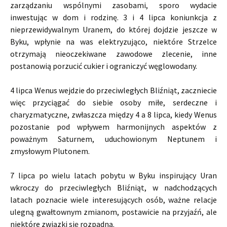
zarządzaniu wspólnymi zasobami, sporo wydacie
inwestując w dom i rodzinę. 3 i 4 lipca koniunkcja z
nieprzewidywalnym Uranem, do której dojdzie jeszcze w
Byku, wpłynie na was elektryzująco, niektóre Strzelce
otrzymają nieoczekiwane zawodowe zlecenie, inne
postanowią porzucić cukier i ograniczyć węglowodany.
4 lipca Wenus wejdzie do przeciwległych Bliźniąt, zaczniecie
więc przyciągać do siebie osoby miłe, serdeczne i
charyzmatyczne, zwłaszcza między 4 a 8 lipca, kiedy Wenus
pozostanie pod wpływem harmonijnych aspektów z
poważnym Saturnem, uduchowionym Neptunem i
zmysłowym Plutonem.
7 lipca po wielu latach pobytu w Byku inspirujący Uran
wkroczy do przeciwległych Bliźniąt, w nadchodzących
latach poznacie wiele interesujących osób, ważne relacje
ulegną gwałtownym zmianom, postawicie na przyjaźń, ale
niektóre związki się rozpadną.