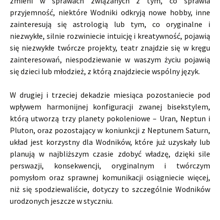
zmieni w sprawach związanych z tym, co sprawia
przyjemność, niektóre Wodniki odkryją nowe hobby, inne
zainteresują się astrologią lub tym, co oryginalne i
niezwykłe, silnie rozwiniecie intuicję i kreatywność, pojawią
się niezwykłe twórcze projekty, teatr znajdzie się w kręgu
zainteresowań, niespodziewanie w waszym życiu pojawią
się dzieci lub młodzież, z którą znajdziecie wspólny język.
W drugiej i trzeciej dekadzie miesiąca pozostaniecie pod
wpływem harmonijnej konfiguracji zwanej bisekstylem,
którą utworzą trzy planety pokoleniowe – Uran, Neptun i
Pluton, oraz pozostający w koniunkcji z Neptunem Saturn,
układ jest korzystny dla Wodników, które już uzyskały lub
planują w najbliższym czasie zdobyć władzę, dzięki sile
perswazji, konsekwencji, oryginalnym i twórczym
pomysłom oraz sprawnej komunikacji osiągniecie więcej,
niż się spodziewaliście, dotyczy to szczególnie Wodników
urodzonych jeszcze w styczniu.