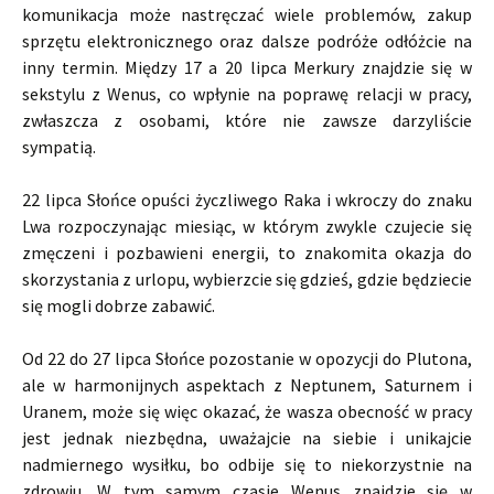
komunikacja może nastręczać wiele problemów, zakup
sprzętu elektronicznego oraz dalsze podróże odłóżcie na
inny termin. Między 17 a 20 lipca Merkury znajdzie się w
sekstylu z Wenus, co wpłynie na poprawę relacji w pracy,
zwłaszcza z osobami, które nie zawsze darzyliście
sympatią.
22 lipca Słońce opuści życzliwego Raka i wkroczy do znaku
Lwa rozpoczynając miesiąc, w którym zwykle czujecie się
zmęczeni i pozbawieni energii, to znakomita okazja do
skorzystania z urlopu, wybierzcie się gdzieś, gdzie będziecie
się mogli dobrze zabawić.
Od 22 do 27 lipca Słońce pozostanie w opozycji do Plutona,
ale w harmonijnych aspektach z Neptunem, Saturnem i
Uranem, może się więc okazać, że wasza obecność w pracy
jest jednak niezbędna, uważajcie na siebie i unikajcie
nadmiernego wysiłku, bo odbije się to niekorzystnie na
zdrowiu. W tym samym czasie Wenus znajdzie się w