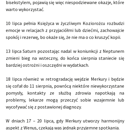
bisekstylem, pojawią się więc niespodziewane okazje, które
warto wykorzystać.
10 lipca pełnia Księżyca w życzliwym Koziorożcu rozbudzi
emocje w relacjach z przyjaciółmi lub dziećmi, zachowajcie
spokój i rezerwę, bo okaże się, że nie ma o co kruszyć kopii.
13 lipca Saturn pozostając nadal w koniunkcji z Neptunem
zmieni bieg na wsteczny, do końca sierpnia staniecie się
bardziej ostrożni i oszczędni w wydatkach.
18 lipca również w retrogradację wejdzie Merkury i będzie
się cofał do 11 sierpnia, powrócą niektóre niewykorzystane
pomysły, kontakty ze służbą zdrowia napotkają na
problemy, lekarze mogą przeczyć sobie wzajemnie lub
wycofywać się z postawionej diagnozy.
W dniach 17 – 20 lipca, gdy Merkury utworzy harmonijny
aspekt z Wenus, czekają was jednak przyjemne spotkania.