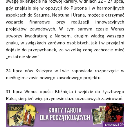
uwagę skierujecie na rozwój kariery, w dniach 22 – 27 lipca,
gdy znajdzie się w opozycji do Plutona i w harmonijnych
aspektach do Saturna, Neptuna i Urana, możecie otrzymać
wsparcie finansowe przy realizacji innowacyjnych
projektów zawodowych. W tym samym czasie Wenus
utworzy kwadraturę z Marsem, drugim władcą waszego
znaku, w związkach zarówno osobistych, jak i w przyjaźni
dojdzie do przepychanek, za wszelką cenę zechcecie mieć
„ostatnie słowo”.
24 lipca nów Księżyca w Lwie zapowiada rozpoczęcie w
niedługim czasie nowego zawodowego projektu.
31 lipca Wenus opuści Bliźnięta i wejdzie do życzliwego
Raka, sierpień więc przyniesie dużo uczuciowych zawirowań.