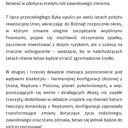
łatwość w zdobyciu kredytu lub zawodowego zlecenia.
7 lipca przeciwległego Byka opuści po wielu latach pobytu
rewolucyjny Uran, wkraczając do Bliźniąt rozpocznie okres,
w którym zmianie ulegnie zarządzanie wspólnymi
finansami, pojawi się możliwość otrzymania spadku,
zaczniecie inwestować z dużym ryzykiem, ale z szansą na
znaczne wzbogacenie – uważajcie, bo w nadchodzących
latach równie łatwo będzie stracić zgromadzone środki.
W drugiej i trzeciej dekadzie miesiąca pozostaniecie pod
wpływem bisekstylu – harmonijnej konfiguracji złożonej z
Urana, Neptuna i Plutona, planet pokoleniowych, a więc
poruszających się wolno i działających dłużej, niż zwykłe
tranzyty, dodatkowo w układzie znajdzie się również Saturn
tworzący koniunkcję z Neptunem, konfiguracja zapowiada
transformujące zmiany dotyczące życia rodzinnego,
zawodowego oraz stanu zdrowia, łatwo się jednak będzie do
nich przystosować.