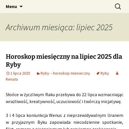
Profesjonalne przepowiednie astrologiczne
Przejdź
Szukaj:
CzaroMarowy horoskop
Menu
do
dzienny, miesięczny i
treści
tygodniowy
Archiwum miesiąca: lipiec 2025
Horoskop miesięczny na lipiec 2025 dla
Ryby
1 lipca 2025
Ryby – horoskop miesieczny
Ryby
Renata
Słońce w życzliwym Raku przebywa do 22 lipca wzmacniając
wrażliwość, kreatywność, uczuciowość i twórczą inicjatywę.
3 i 4 lipca koniunkcja Wenus z nieprzewidywalnym Uranem
w przyjaznym Byku zapowiada niecodzienne spotkanie,