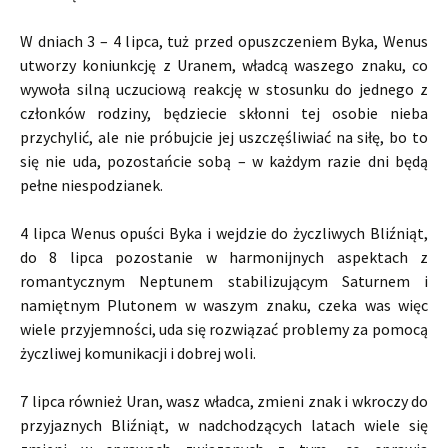
W dniach 3 – 4 lipca, tuż przed opuszczeniem Byka, Wenus
utworzy koniunkcję z Uranem, władcą waszego znaku, co
wywoła silną uczuciową reakcję w stosunku do jednego z
członków rodziny, będziecie skłonni tej osobie nieba
przychylić, ale nie próbujcie jej uszczęśliwiać na siłę, bo to
się nie uda, pozostańcie sobą – w każdym razie dni będą
pełne niespodzianek.
4 lipca Wenus opuści Byka i wejdzie do życzliwych Bliźniąt,
do 8 lipca pozostanie w harmonijnych aspektach z
romantycznym Neptunem stabilizującym Saturnem i
namiętnym Plutonem w waszym znaku, czeka was więc
wiele przyjemności, uda się rozwiązać problemy za pomocą
życzliwej komunikacji i dobrej woli.
7 lipca również Uran, wasz władca, zmieni znak i wkroczy do
przyjaznych Bliźniąt, w nadchodzących latach wiele się