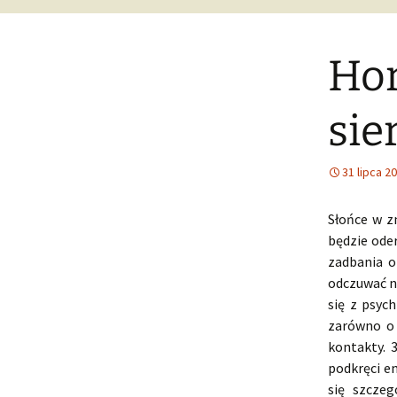
Hor
sie
31 lipca 2
Słońce w z
będzie ode
zadbania o
odczuwać n
się z psyc
zarówno o 
kontakty. 
podkręci em
się szczeg