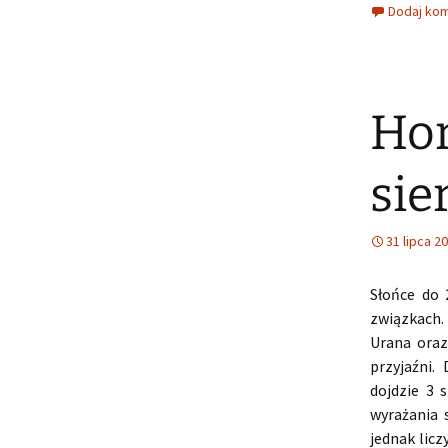
Dodaj ko
Hor
sie
31 lipca 2
Słońce do 
związkach.
Urana oraz
przyjaźni.
dojdzie 3 
wyrażania 
jednak licz