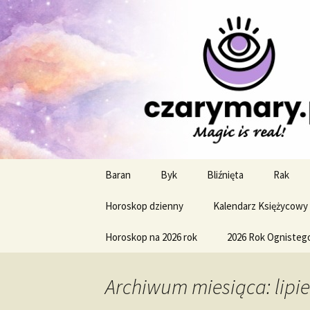
Profesjonalne przepowiednie a
CzaroMaro
miesięczn
Przejdź
Baran
Byk
Bliźnięta
Rak
do
treści
Horoskop dzienny
Kalendarz Księżycowy
Horoskop na 2026 rok
2026 Rok Ognisteg
Archiwum miesiąca: lipi