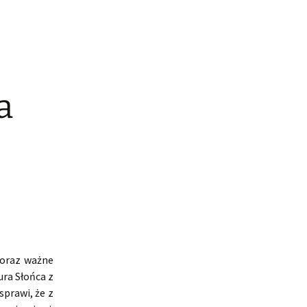
a
 oraz ważne
ra Słońca z
prawi, że z