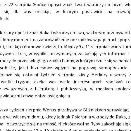
ie. 22 sierpnia Słońce opuści znak Lwa i wkroczy do przeciwle
e się dla was miesiąc, w którym postawicie na rozwó
kich.
 Merkury opuści znak Raka i wkroczy do Lwa, w którym przebywać b
To dobry moment na zaprowadzenie porządków w papierach, popraw
i, troskę o domowe zwierzęta. Między 9 a 11 sierpnia kwadratur
ywoła stres, w wyniku otrzymanych zaskakujących informacji. 
roczy do przeciwległego znaku Panny, w którym czuje się wspanial
sobiste, jak i biznesowe wpłyną na poprawę samopoczucia. N
 okaże się ostatni tydzień sierpnia, kiedy Merkury utworzy
wielki trygon, czeka was wiele interesujących spotkań tow
e związanych z literaturą i publicystyką, w mediach społec
ię widoczni i chwaleni za osiągnięcia.
wszy tydzień sierpnia Wenus przebywa w Bliźniętach sprawiając, ż
 się we własnym domu, kiedy jednak 7 sierpnia wkroczy do Raka, z
a i otworzycie się na miłość. Niektóre wolne Ryby zakochają się 
ili, kiedy między 17 a 19 sierpnia Wenus znajdzie się w sekstyl