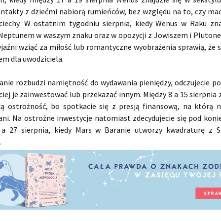
ntakty z dziećmi nabiorą rumieńców, bez względu na to, czy mac
ciechy. W ostatnim tygodniu sierpnia, kiedy Wenus w Raku zna
 Neptunem w waszym znaku oraz w opozycji z Jowiszem i Pluton
jaźni wziąć za miłość lub romantyczne wyobrażenia sprawią, że s
em dla uwodziciela.
anie rozbudzi namiętność do wydawania pieniędzy, odczujecie po
ciej je zainwestować lub przekazać innym. Między 8 a 15 sierpnia
cą ostrożność, bo spotkacie się z presją finansową, na którą ni
ni. Na ostrożne inwestycje natomiast zdecydujecie się pod konie
 a 27 sierpnia, kiedy Mars w Baranie utworzy kwadraturę z 
.