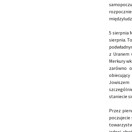
samopoczuc
rozpoczni
międzyludz
5 sierpnia
sierpnia. 
podwładnym
z Uranem w
Merkury wk
zarówno o
obiecujący
Jowiszem 
szczególni
staniecie s
Przez pier
poczujecie
towarzystw
jednej chw