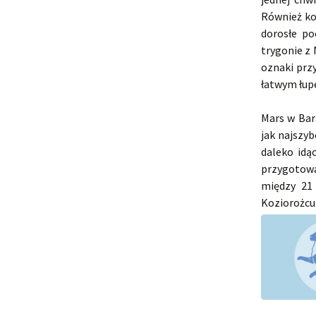
Również ko
dorosłe po
trygonie z
oznaki przy
łatwym łup
Mars w Bar
jak najszyb
daleko idą
przygotowa
między 21
Koziorożcu