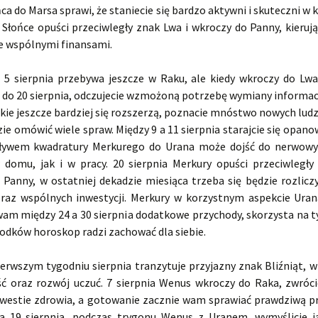
ca do Marsa sprawi, że staniecie się bardzo aktywni i skuteczni w 
a Słońce opuści przeciwległy znak Lwa i wkroczy do Panny, kieruj
e wspólnymi finansami.
 5 sierpnia przebywa jeszcze w Raku, ale kiedy wkroczy do Lw
 do 20 sierpnia, odczujecie wzmożoną potrzebę wymiany informacji
ie jeszcze bardziej się rozszerzą, poznacie mnóstwo nowych ludz
ie omówić wiele spraw. Między 9 a 11 sierpnia starajcie się opan
ywem kwadratury Merkurego do Urana może dojść do nerwowyc
domu, jak i w pracy. 20 sierpnia Merkury opuści przeciwległy
Panny, w ostatniej dekadzie miesiąca trzeba się będzie rozliczy
raz wspólnych inwestycji. Merkury w korzystnym aspekcie Uran
wam między 24 a 30 sierpnia dodatkowe przychody, skorzysta na t
rodków horoskop radzi zachować dla siebie.
erwszym tygodniu sierpnia tranzytuje przyjazny znak Bliźniąt, w
ć oraz rozwój uczuć. 7 sierpnia Wenus wkroczy do Raka, zwróci
westie zdrowia, a gotowanie zacznie wam sprawiać prawdziwą p
a 19 sierpnia, podczas trygonu Wenus z Uranem, wymyślicie ja