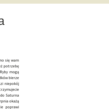
a
dno się wam
eż potrzebę
e Ryby mogą
dków bierze
zi niepokój
trzymujecie
 do Saturna
erpnia okażą
nie poprawi