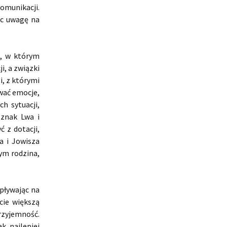
komunikacji.
ąc uwagę na
a, w którym
, a związki
i, z którymi
ować emocje,
h sytuacji,
 znak Lwa i
ć z dotacji,
a i Jowisza
ym rodzina,
pływając na
cie większą
rzyjemność.
k najlepiej