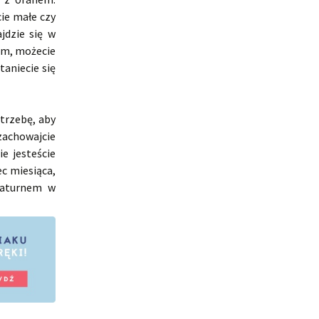
ie małe czy
jdzie się w
em, możecie
taniecie się
trzebę, aby
 zachowajcie
e jesteście
c miesiąca,
Saturnem w