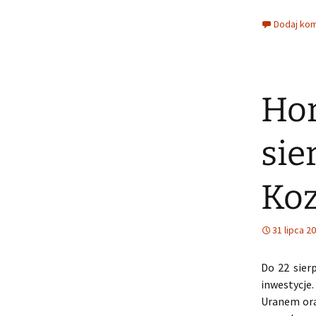
Dodaj ko
Hor
sie
Koz
31 lipca 2
Do 22 sier
inwestycje
Uranem ora