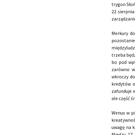
trygon Słoń
22 sierpni
zarządzani
Merkury do
pozostanie
międzyludzk
trzeba będz
bo pod wpł
zarówno w 
wkroczy do 
kredytów o
zafunduje 
ale część ś
Wenus w pi
kreatywnoś
uwagę na k
Miedzy 17 