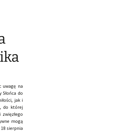
a
ika
ąc uwagę na
y Słońca do
ości, jak i
, do której
i zwięzłego
atywne mogą
 18 sierpnia