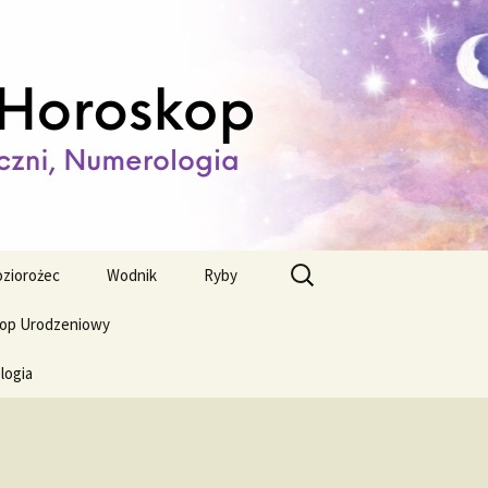
ienny,
Szukaj:
ziorożec
Wodnik
Ryby
op Urodzeniowy
logia