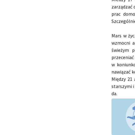
zarządzać 
prac domo
Szczególnie
Mars w życ
wzmocni ak
świeżym po
przeceniać 
w koniunkc
nawiązać k
Między 21 
starszymi i
da.