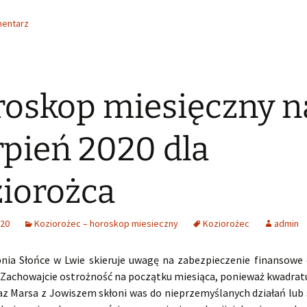
mentarz
oskop miesięczny n
rpień 2020 dla
iorożca
020
Koziorożec – horoskop miesieczny
Koziorożec
admin
pnia Słońce w Lwie skieruje uwagę na zabezpieczenie finansowe
. Zachowajcie ostrożność na początku miesiąca, ponieważ kwadratu
z Marsa z Jowiszem skłoni was do nieprzemyślanych działań lub s