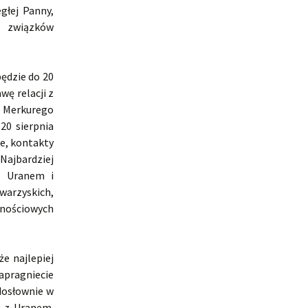
głej Panny,
j związków
ędzie do 20
ę relacji z
a Merkurego
20 sierpnia
e, kontakty
ajbardziej
 z Uranem i
arzyskich,
znościowych
e najlepiej
apragniecie
dosłownie w
u z Uranem.