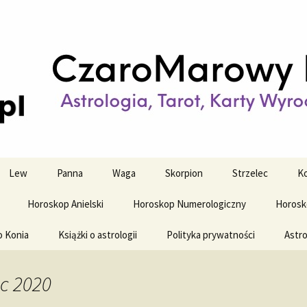
strologiczne
wy horoskop dz
y i tygodniowy
Lew
Panna
Waga
Skorpion
Strzelec
Ko
Horoskop Anielski
Horoskop Numerologiczny
Horosk
o Konia
Książki o astrologii
Polityka prywatności
Astro
ec 2020