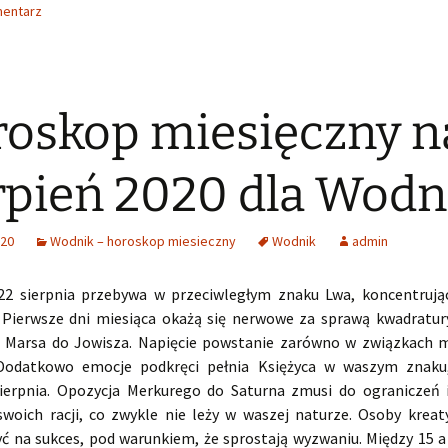
mentarz
oskop miesięczny n
rpień 2020 dla Wodn
020
Wodnik – horoskop miesieczny
Wodnik
admin
22 sierpnia przebywa w przeciwległym znaku Lwa, koncentruj
 Pierwsze dni miesiąca okażą się nerwowe za sprawą kwadratur
 Marsa do Jowisza. Napięcie powstanie zarówno w związkach mił
 Dodatkowo emocje podkręci pełnia Księżyca w waszym znaku
sierpnia. Opozycja Merkurego do Saturna zmusi do ograniczeń 
swoich racji, co zwykle nie leży w waszej naturze. Osoby kre
yć na sukces, pod warunkiem, że sprostają wyzwaniu. Między 15 a