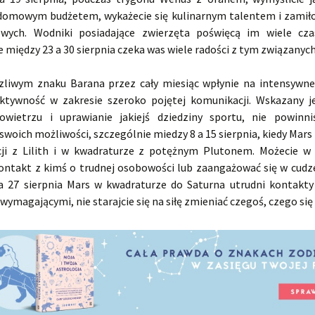
domowym budżetem, wykażecie się kulinarnym talentem i zami
wych. Wodniki posiadające zwierzęta poświęcą im wiele czas
 między 23 a 30 sierpnia czeka was wiele radości z tym związanych
zliwym znaku Barana przez cały miesiąc wpłynie na intensywne
tywność w zakresie szeroko pojętej komunikacji. Wskazany j
wietrzu i uprawianie jakiejś dziedziny sportu, nie powinni
swoich możliwości, szczególnie miedzy 8 a 15 sierpnia, kiedy Mars 
ji z Lilith i w kwadraturze z potężnym Plutonem. Możecie w
ontakt z kimś o trudnej osobowości lub zaangażować się w cudz
a 27 sierpnia Mars w kwadraturze do Saturna utrudni kontakt
 wymagającymi, nie starajcie się na siłę zmieniać czegoś, czego się