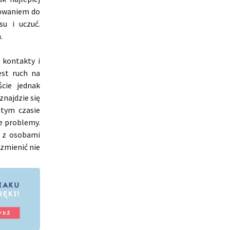
łowaniem do
u i uczuć.
.
 kontakty i
est ruch na
ście jednak
znajdzie się
 tym czasie
e problemy.
y z osobami
 zmienić nie