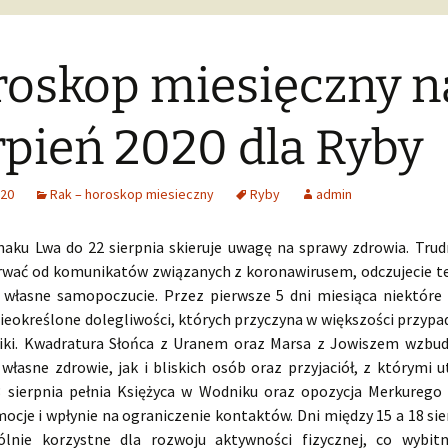
oskop miesięczny n
rpień 2020 dla Ryby
020
Rak – horoskop miesieczny
Ryby
admin
naku Lwa do 22 sierpnia skieruje uwagę na sprawy zdrowia. Tru
rwać od komunikatów związanych z koronawirusem, odczujecie t
 własne samopoczucie. Przez pierwsze 5 dni miesiąca niektór
ieokreślone dolegliwości, których przyczyna w większości przypa
hiki. Kwadratura Słońca z Uranem oraz Marsa z Jowiszem wzbud
własne zdrowie, jak i bliskich osób oraz przyjaciół, z którymi u
3 sierpnia pełnia Księżyca w Wodniku oraz opozycja Merkurego
ocje i wpłynie na ograniczenie kontaktów. Dni między 15 a 18 si
ólnie korzystne dla rozwoju aktywności fizycznej, co wybit