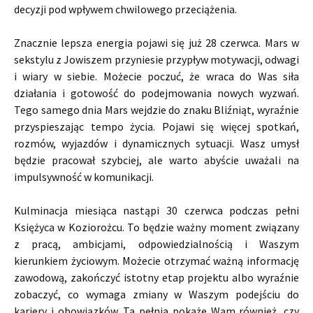
decyzji pod wpływem chwilowego przeciążenia.
Znacznie lepsza energia pojawi się już 28 czerwca. Mars w
sekstylu z Jowiszem przyniesie przypływ motywacji, odwagi
i wiary w siebie. Możecie poczuć, że wraca do Was siła
działania i gotowość do podejmowania nowych wyzwań.
Tego samego dnia Mars wejdzie do znaku Bliźniąt, wyraźnie
przyspieszając tempo życia. Pojawi się więcej spotkań,
rozmów, wyjazdów i dynamicznych sytuacji. Wasz umysł
będzie pracował szybciej, ale warto abyście uważali na
impulsywność w komunikacji.
Kulminacja miesiąca nastąpi 30 czerwca podczas pełni
Księżyca w Koziorożcu. To będzie ważny moment związany
z pracą, ambicjami, odpowiedzialnością i Waszym
kierunkiem życiowym. Możecie otrzymać ważną informację
zawodową, zakończyć istotny etap projektu albo wyraźnie
zobaczyć, co wymaga zmiany w Waszym podejściu do
kariery i obowiązków. Ta pełnia pokaże Wam również, czy