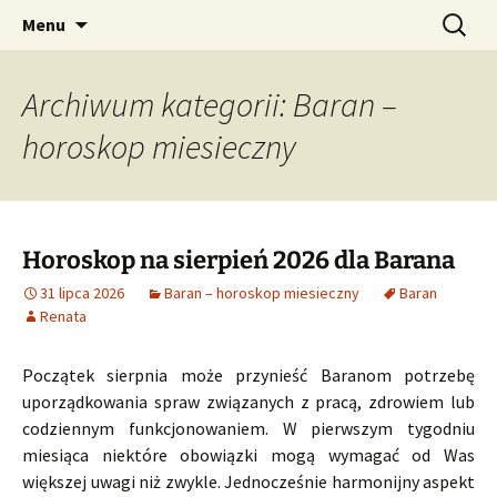
Profesjonalne przepowiednie astrologiczne
Przejdź
Szukaj:
CzaroMarowy horoskop
Menu
do
dzienny, miesięczny i
treści
tygodniowy
Archiwum kategorii: Baran –
horoskop miesieczny
Horoskop na sierpień 2026 dla Barana
31 lipca 2026
Baran – horoskop miesieczny
Baran
Renata
Początek sierpnia może przynieść Baranom potrzebę
uporządkowania spraw związanych z pracą, zdrowiem lub
codziennym funkcjonowaniem. W pierwszym tygodniu
miesiąca niektóre obowiązki mogą wymagać od Was
większej uwagi niż zwykle. Jednocześnie harmonijny aspekt