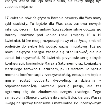
którym Wasza intuicja będzie silna, ale fakty mogą być
zupełnie niejasne.
17 kwietnia nów Księżyca w Baranie otworzy dla Was nowy
cykl osobisty. To będzie dla Was czas zasiewu nowych
intencji, decyzji i kierunków. Szczególnie silnie odczują go
Barany urodzone pod koniec znaku (między 10 a 19
kwietnia), które mogą rozpocząć nowy etap życia, zmienić
podejście do siebie lub podjąć ważną inicjatywę. Tuż po
nowiu Księżyca energia zacznie się stabilizować, ale nie
utraci intensywności. 20 kwietnia przyniesie serię silnych
konfiguracji: koniunkcję Marsa z Saturnem oraz koniunkcję
Merkurego zarówno z Saturnem, jak i z Marsem. To będzie
moment konfrontacji z rzeczywistością, entuzjazm będzie
musiał zostać podparty dyscypliną, a działania –
odpowiedzialnością. Możecie poczuć presję, ale też
ogromną siłę do zbudowania czegoś trwałego. Tego
samego dnia Słońce przejdzie do znaku Byka, kierując Waszą
uwagę na sprawy finansowe i materialne. Po intensywnym