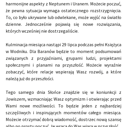
harmonijne aspekty z Neptunem i Uranem. Możecie poczuć,
że pewna sytuacja wymaga ostatecznego rozstrzygnięcia.
To, co było ukrywane lub odwlekane, może wyjść na światło
dzienne. Jednocześnie pojawią się nowe rozwiązania,
których wcześniej nie dostrzegaliście.
Kulminacja miesiąca nastąpi 29 lipca podczas pełni Księżyca
w Wodniku. Dla Baranów będzie to moment podsumowań
związanych z przyjaźniami, grupami ludzi, projektami
społecznymi i planami na przyszłość. Możecie wyraźnie
zobaczyć, które relacje wspierają Wasz rozwój, a które
należą już do przeszłości.
Tego samego dnia Słońce znajdzie się w koniunkcji z
Jowiszem, wzmacniając Wasz optymizm i otwierając przed
Wami nowe możliwości. To będzie jeden z najbardziej
szczęśliwych i inspirujących momentów całego miesiąca.
Możecie otrzymać dobrą wiadomość, dostrzec nową szansę
albo po prostu poczuć, że wraca do Was wiara w przyszłość.