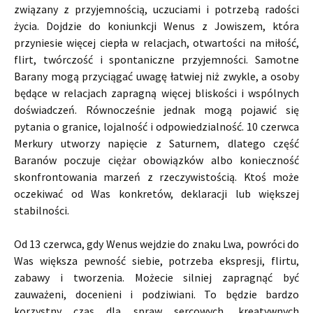
związany z przyjemnością, uczuciami i potrzebą radości
życia. Dojdzie do koniunkcji Wenus z Jowiszem, która
przyniesie więcej ciepła w relacjach, otwartości na miłość,
flirt, twórczość i spontaniczne przyjemności. Samotne
Barany mogą przyciągać uwagę łatwiej niż zwykle, a osoby
będące w relacjach zapragną więcej bliskości i wspólnych
doświadczeń. Równocześnie jednak mogą pojawić się
pytania o granice, lojalność i odpowiedzialność. 10 czerwca
Merkury utworzy napięcie z Saturnem, dlatego część
Baranów poczuje ciężar obowiązków albo konieczność
skonfrontowania marzeń z rzeczywistością. Ktoś może
oczekiwać od Was konkretów, deklaracji lub większej
stabilności.
Od 13 czerwca, gdy Wenus wejdzie do znaku Lwa, powróci do
Was większa pewność siebie, potrzeba ekspresji, flirtu,
zabawy i tworzenia. Możecie silniej zapragnąć być
zauważeni, docenieni i podziwiani. To będzie bardzo
korzystny czas dla spraw sercowych, kreatywnych