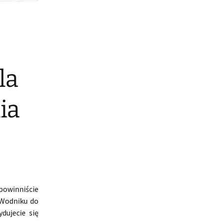
la
ia
powinniście
 Wodniku do
dujecie się