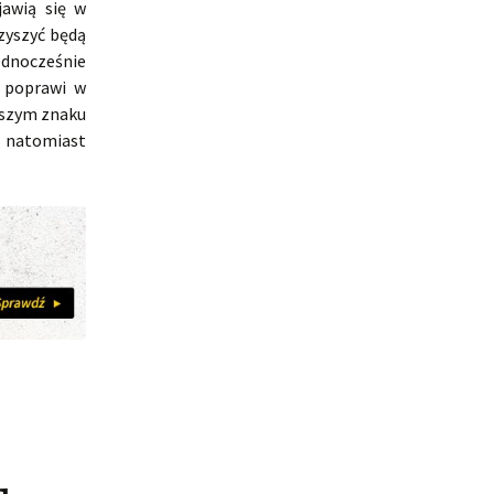
jawią się w
rzyszyć będą
dnocześnie
ę poprawi w
aszym znaku
m natomiast