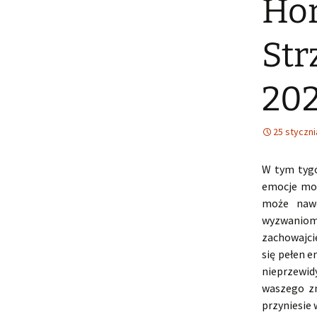
Hor
Str
202
25 styczni
W tym tygo
emocje mog
może nawe
wyzwaniom
zachowajci
się pełen e
nieprzewi
waszego zn
przyniesie 