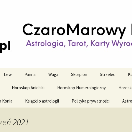
strologiczne
wy horoskop dz
y i tygodniowy
Lew
Panna
Waga
Skorpion
Strzelec
Ko
Horoskop Anielski
Horoskop Numerologiczny
Horosk
o Konia
Książki o astrologii
Polityka prywatności
Astro
zeń 2021