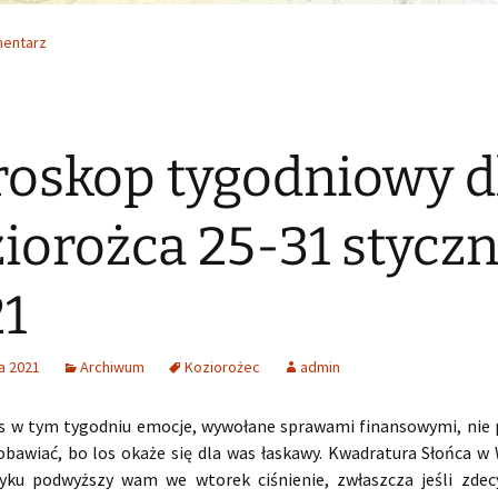
mentarz
oskop tygodniowy d
iorożca 25-31 styczn
1
a 2021
Archiwum
Koziorożec
admin
s w tym tygodniu emocje, wywołane sprawami finansowymi, nie 
 obawiać, bo los okaże się dla was łaskawy. Kwadratura Słońca w
ku podwyższy wam we wtorek ciśnienie, zwłaszcza jeśli zdecy