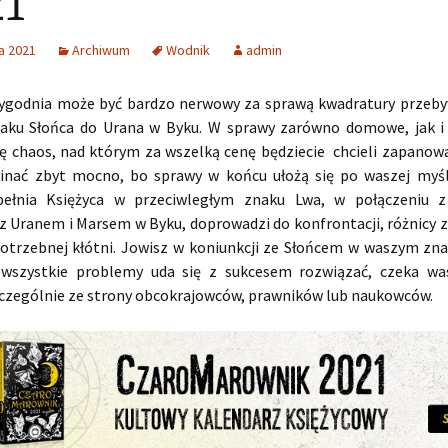
1
a 2021
Archiwum
Wodnik
admin
ygodnia może być bardzo nerwowy za sprawą kwadratury przeb
aku Słońca do Urana w Byku. W sprawy zarówno domowe, jak i
ię chaos, nad którym za wszelką cenę będziecie chcieli zapanować
pinać zbyt mocno, bo sprawy w końcu ułożą się po waszej myśl
pełnia Księżyca w przeciwległym znaku Lwa, w połączeniu z
z Uranem i Marsem w Byku, doprowadzi do konfrontacji, różnicy 
otrzebnej kłótni. Jowisz w koniunkcji ze Słońcem w waszym zna
 wszystkie problemy uda się z sukcesem rozwiązać, czeka w
zczególnie ze strony obcokrajowców, prawników lub naukowców.