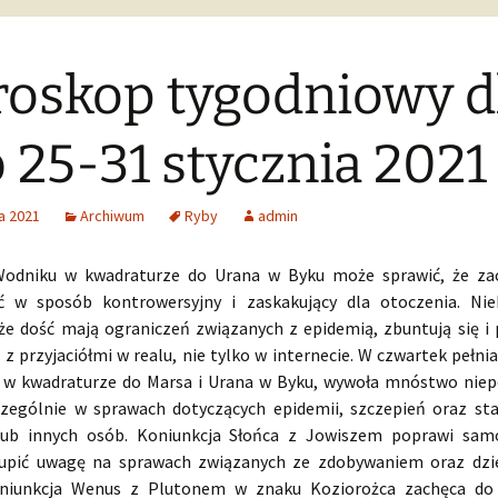
oskop tygodniowy d
 25-31 stycznia 2021
a 2021
Archiwum
Ryby
admin
odniku w kwadraturze do Urana w Byku może sprawić, że zac
ć w sposób kontrowersyjny i zaskakujący dla otoczenia. Nie
 że dość mają ograniczeń związanych z epidemią, zbuntują się i
 z przyjaciółmi w realu, nie tylko w internecie. W czwartek pełni
 w kwadraturze do Marsa i Urana w Byku, wywoła mnóstwo nie
czególnie w sprawach dotyczących epidemii, szczepień oraz st
lub innych osób. Koniunkcja Słońca z Jowiszem poprawi samo
upić uwagę na sprawach związanych ze zdobywaniem oraz dzi
oniunkcja Wenus z Plutonem w znaku Koziorożca zachęca do 