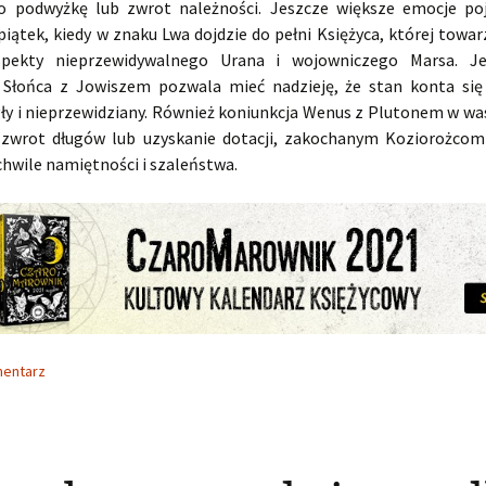
 podwyżkę lub zwrot należności. Jeszcze większe emocje po
piątek, kiedy w znaku Lwa dojdzie do pełni Księżyca, której towa
spekty nieprzewidywalnego Urana i wojowniczego Marsa. Je
 Słońca z Jowiszem pozwala mieć nadzieję, że stan konta si
ły i nieprzewidziany. Również koniunkcja Wenus z Plutonem w w
zwrot długów lub uzyskanie dotacji, zakochanym Koziorożco
chwile namiętności i szaleństwa.
mentarz