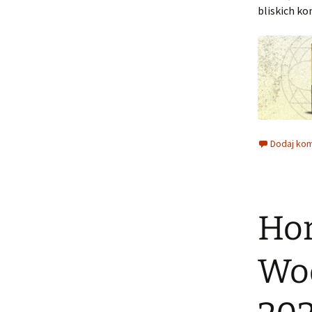
bliskich ko
Dodaj ko
Hor
Wod