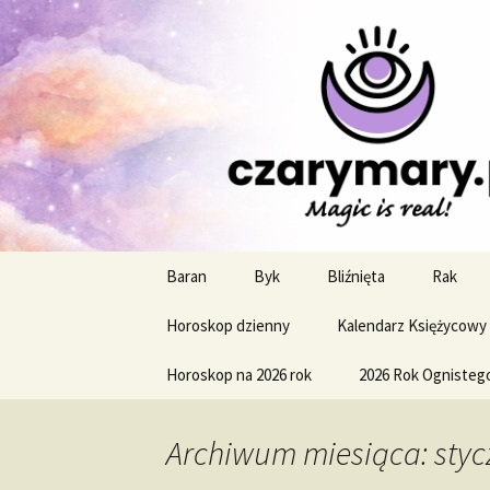
Profesjonalne przepowiednie a
CzaroMaro
miesięczn
Przejdź
Baran
Byk
Bliźnięta
Rak
do
treści
Horoskop dzienny
Kalendarz Księżycowy
Horoskop na 2026 rok
2026 Rok Ognisteg
Archiwum miesiąca: styc