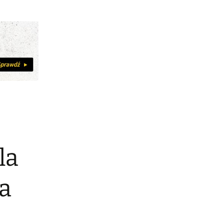
la
ia