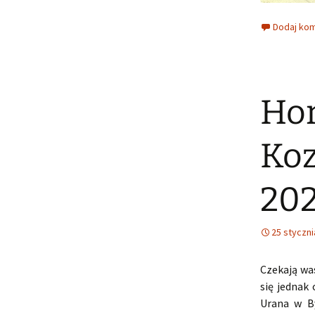
Dodaj ko
Hor
Koz
202
25 styczni
Czekają wa
się jednak
Urana w By