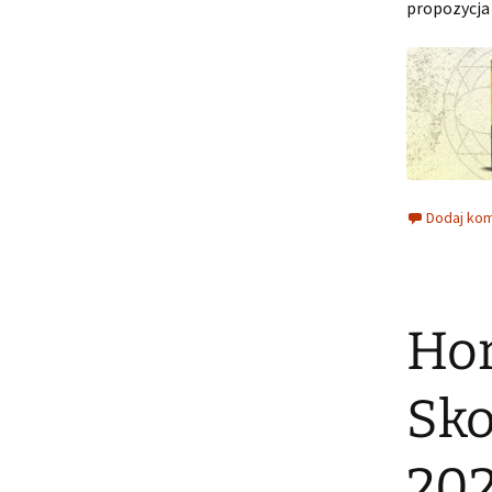
propozycja
Dodaj ko
Hor
Sko
202