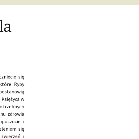
la
zniecie się
które Ryby
 postanowią
a Księżyca w
potrzebnych
anu zdrowia
poczucie i
eleniem się
zwierzeń i