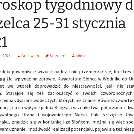
oskop tygodniowy d
zelca 25-31 stycznia
1
a 2021
Archiwum
Strzelec
admin
dniu powinniście wrzucić na luz i nie przemęczać się, bo stres 
ą źle wpłynąć na zdrowie. Kwadratura Słońca w Wodniku do U
t we wtorek doprowadzić do niestrawności, jeśli nie staw
. Starajcie się też zatroszczyć o swoich czworonożnych p
e jednak dystans wobec tych, których nie znacie. Również czwarte
mocji, na co wpłynie pełnia Księżyca w znaku Lwa, połączona z k
dywalnego Urana i wojowniczego Marsa. Całe szczęście Jowi
aku, znajdzie się w koniunkcji ze Słońcem, można się więc spo
wam uznanie i możliwość realizacji potencjału, pojawi się też nie