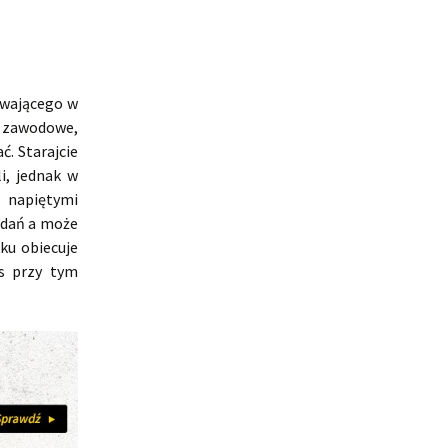
ywającego w
 zawodowe,
. Starajcie
i, jednak w
 napiętymi
zdań a może
ku obiecuje
as przy tym