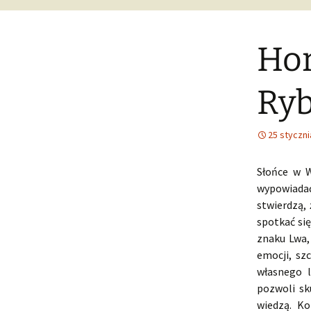
Hor
Ryb
25 styczni
Słońce w W
wypowiada
stwierdzą,
spotkać się
znaku Lwa,
emocji, sz
własnego 
pozwoli sk
wiedzą. K