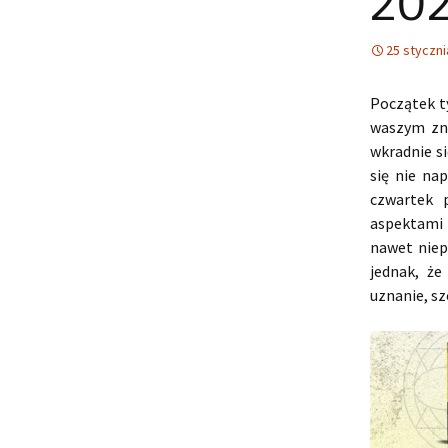
202
25 styczni
Początek t
waszym zn
wkradnie s
się nie na
czwartek 
aspektami 
nawet niep
jednak, że
uznanie, s