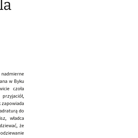
la
i nadmierne
rana w Byku
icie czoła
rzyjaciół,
k zapowiada
wadraturą do
sz, władca
dziewać, że
spodziewanie