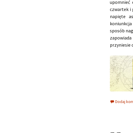
upomnieć o
czwartek i 
napięte a
koniunkcja
sposób nag
zapowiada 
przyniesie 
Dodaj ko