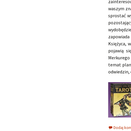
zaintereso
waszym zna
sprostać w
pozostając
wydobędzie
zapowiada 
Księżyca, 
pojawią si
Merkurego
temat plan
odwiedzin, 
Dodaj ko