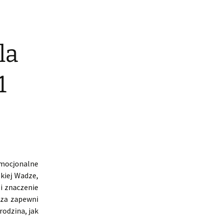
la
1
mocjonalne
kiej Wadze,
i znaczenie
sza zapewni
rodzina, jak