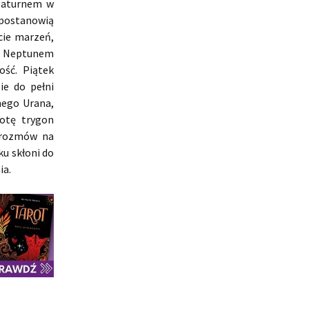
 Saturnem w
 postanowią
cie marzeń,
 z Neptunem
ość. Piątek
ie do pełni
nego Urana,
botę trygon
 rozmów na
u skłoni do
ia.