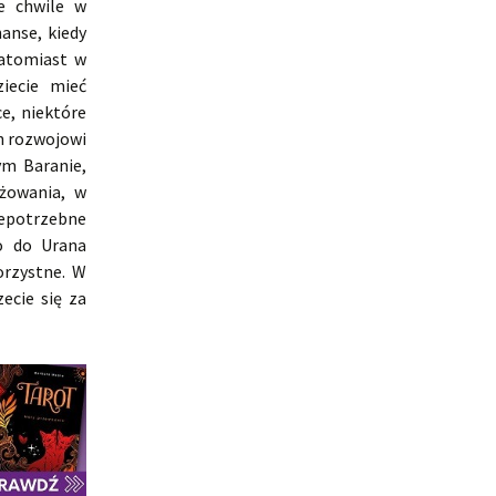
e chwile w
nanse, kiedy
natomiast w
iecie mieć
e, niektóre
h rozwojowi
ym Baranie,
żowania, w
iepotrzebne
o do Urana
orzystne. W
ecie się za