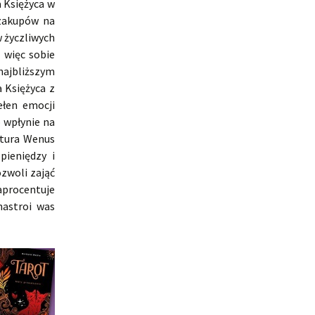
 Księżyca w
zakupów na
 życzliwych
 więc sobie
ajbliższym
 Księżyca z
ełen emocji
o wpłynie na
atura Wenus
pieniędzy i
zwoli zająć
procentuje
nastroi was