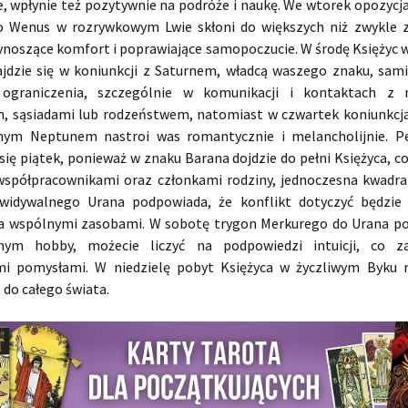
e, wpłynie też pozytywnie na podróże i naukę. We wtorek opozycja
o Wenus w rozrywkowym Lwie skłoni do większych niż zwykle 
ynoszące komfort i poprawiające samopoczucie. W środę Księżyc w
jdzie się w koniunkcji z Saturnem, władcą waszego znaku, sami
e ograniczenia, szczególnie w komunikacji i kontaktach z n
, sąsiadami lub rodzeństwem, natomiast w czwartek koniunkcja
nym Neptunem nastroi was romantycznie i melancholijnie. P
ię piątek, ponieważ w znaku Barana dojdzie do pełni Księżyca, c
 współpracownikami oraz członkami rodziny, jednoczesna kwadr
widywalnego Urana podpowiada, że konflikt dotyczyć będzie 
a wspólnymi zasobami. W sobotę trygon Merkurego do Urana po
onym hobby, możecie liczyć na podpowiedzi intuicji, co za
i pomysłami. W niedzielę pobyt Księżyca w życzliwym Byku 
do całego świata.