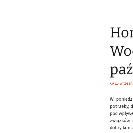
Hor
Wod
paź
25 wrześn
W poniedz
potrzeby, 
pod wpływe
związków, 
dobry konta