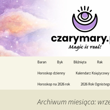
Profesjonalne przepowiednie a
CzaroMaro
miesięczn
Przejdź
Baran
Byk
Bliźnięta
Rak
do
treści
Horoskop dzienny
Kalendarz Księżycowy
Horoskop na 2026 rok
2026 Rok Ognisteg
Archiwum miesiąca: wrze