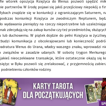
. We wtorek opozycja Księżyca do Wenus pozwoli spędzić mił
e partnerów. W środę pojawi się jakiś przejściowy niepokój o fi
Rybach znajdzie się w koniunkcji z ograniczającym Saturnem, 
 podczas koniunkcji Księżyca ze zwodniczym Neptunem, będz
do wydawania pieniędzy na rzeczy niepotrzebne lub uzależniając
dnak zdecydują się na zakup kursów czy też przedmiotów, służącyc
 lub duchowemu. W piątek dojdzie do pełni Księżyca w życzliw
zbudzi komunikacja z obcokrajowcami lub konieczność podró
adratura Wenus do Urana, władcy waszego znaku, wprowadzi n
do związków w zasadzie udanych. W sobotę trygon Merkureg
jakieś nieoczekiwane transakcje, które ostatecznie okażą się k
Księżyc w Byku pozwoli się zrelaksować, z przyjemnością zabierz
 podniebieniu członków rodziny.