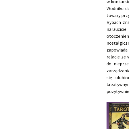
w konkursi
Wodniku d
towary prz
Rybach zna
narzucici
otoczeniem
nostalgicz
zapowiada s
relacje ze
do nieprze
zarządzani
się ulubi
kreatywnym
pozytywnie 