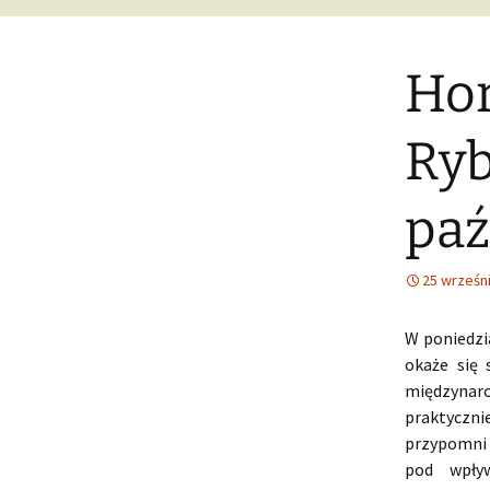
Hor
Ryb
paź
25 wrześn
W poniedzi
okaże się 
międzynaro
praktyczn
przypomni 
pod wpływ