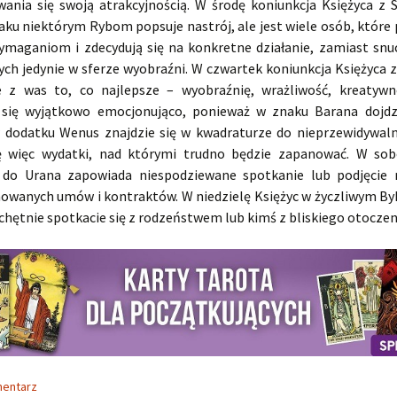
wania się swoją atrakcyjnością. W środę koniunkcja Księżyca z
ku niektórym Rybom popsuje nastrój, ale jest wiele osób, które
ymaganiom i zdecydują się na konkretne działanie, zamiast snu
ych jedynie w sferze wyobraźni. W czwartek koniunkcja Księżyca
 z was to, co najlepsze – wyobraźnię, wrażliwość, kreatywn
się wyjątkowo emocjonująco, ponieważ w znaku Barana dojdz
w dodatku Wenus znajdzie się w kwadraturze do nieprzewidywal
ę więc wydatki, nad którymi trudno będzie zapanować. W so
 do Urana zapowiada niespodziewane spotkanie lub podjęcie
owanych umów i kontraktów. W niedzielę Księżyc w życzliwym Byk
chętnie spotkacie się z rodzeństwem lub kimś z bliskiego otoczen
mentarz