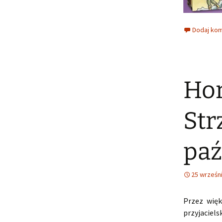
Dodaj ko
Hor
Str
paź
25 wrześn
Przez więk
przyjaciel