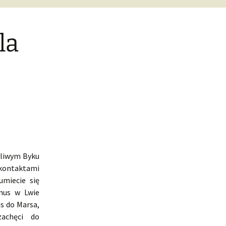
la
zliwym Byku
 kontaktami
umiecie się
nus w Lwie
s do Marsa,
zachęci do