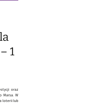
la
– 1
tycji oraz
go Marsa. W
 loterii lub