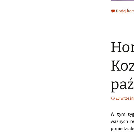
Dodaj ko
Hor
Koz
paź
25 wrześn
W tym tyg
ważnych re
poniedziałe