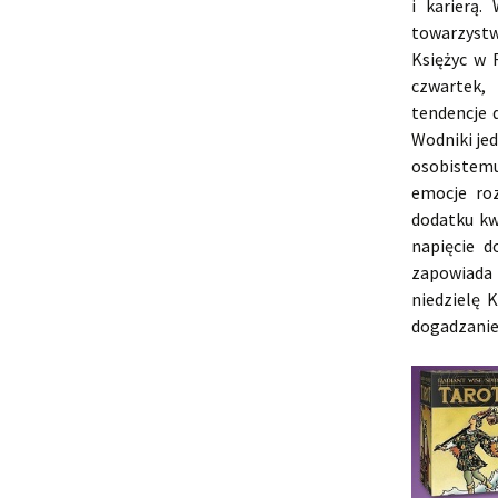
i karierą
towarzystwi
Księżyc w 
czwartek,
tendencje 
Wodniki je
osobistemu
emocje ro
dodatku kw
napięcie 
zapowiada 
niedzielę 
dogadzanie