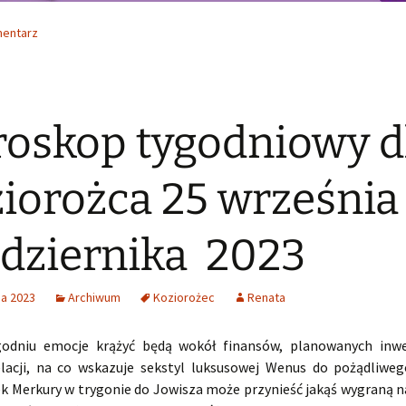
mentarz
oskop tygodniowy d
iorożca 25 września 
dziernika 2023
ia 2023
Archiwum
Koziorożec
Renata
odniu emocje krążyć będą wokół finansów, planowanych inwes
lacji, na co wskazuje sekstyl luksusowej Wenus do pożądliwe
k Merkury w trygonie do Jowisza może przynieść jakąś wygraną na