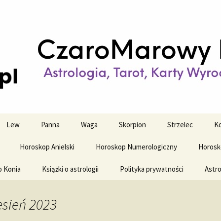
strologiczne
wy horoskop dz
y i tygodniowy
Lew
Panna
Waga
Skorpion
Strzelec
Ko
Horoskop Anielski
Horoskop Numerologiczny
Horosk
o Konia
Książki o astrologii
Polityka prywatności
Astro
sień 2023