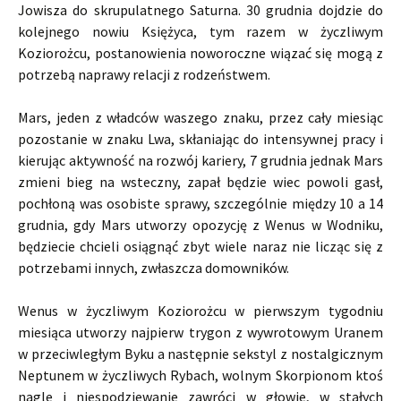
Jowisza do skrupulatnego Saturna. 30 grudnia dojdzie do
kolejnego nowiu Księżyca, tym razem w życzliwym
Koziorożcu, postanowienia noworoczne wiązać się mogą z
potrzebą naprawy relacji z rodzeństwem.
Mars, jeden z władców waszego znaku, przez cały miesiąc
pozostanie w znaku Lwa, skłaniając do intensywnej pracy i
kierując aktywność na rozwój kariery, 7 grudnia jednak Mars
zmieni bieg na wsteczny, zapał będzie wiec powoli gasł,
pochłoną was osobiste sprawy, szczególnie między 10 a 14
grudnia, gdy Mars utworzy opozycję z Wenus w Wodniku,
będziecie chcieli osiągnąć zbyt wiele naraz nie licząc się z
potrzebami innych, zwłaszcza domowników.
Wenus w życzliwym Koziorożcu w pierwszym tygodniu
miesiąca utworzy najpierw trygon z wywrotowym Uranem
w przeciwległym Byku a następnie sekstyl z nostalgicznym
Neptunem w życzliwych Rybach, wolnym Skorpionom ktoś
nagle i niespodziewanie zawróci w głowie, w stałych