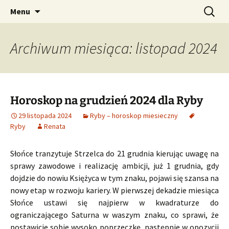
Profesjonalne przepowiednie astrologiczne
Przejdź
Szukaj:
CzaroMarowy horoskop
Menu
do
dzienny, miesięczny i
treści
tygodniowy
Archiwum miesiąca: listopad 2024
Horoskop na grudzień 2024 dla Ryby
29 listopada 2024
Ryby – horoskop miesieczny
Ryby
Renata
Słońce tranzytuje Strzelca do 21 grudnia kierując uwagę na
sprawy zawodowe i realizację ambicji, już 1 grudnia, gdy
dojdzie do nowiu Księżyca w tym znaku, pojawi się szansa na
nowy etap w rozwoju kariery. W pierwszej dekadzie miesiąca
Słońce ustawi się najpierw w kwadraturze do
ograniczającego Saturna w waszym znaku, co sprawi, że
postawicie sobie wysoko poprzeczkę, następnie w opozycji