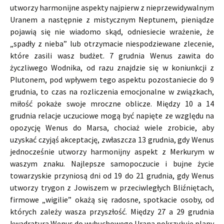
utworzy harmonijne aspekty najpierw z nieprzewidywalnym
Uranem a następnie z mistycznym Neptunem, pieniądze
pojawią się nie wiadomo skąd, odniesiecie wrażenie, że
„spadły z nieba” lub otrzymacie niespodziewane zlecenie,
które zasili wasz budżet. 7 grudnia Wenus zawita do
życzliwego Wodnika, od razu znajdzie się w koniunkcji z
Plutonem, pod wpływem tego aspektu pozostaniecie do 9
grudnia, to czas na rozliczenia emocjonalne w związkach,
miłość pokaże swoje mroczne oblicze. Między 10 a 14
grudnia relacje uczuciowe mogą być napięte ze względu na
opozycję Wenus do Marsa, chociaż wiele zrobicie, aby
uzyskać czyjąś akceptację, zwłaszcza 13 grudnia, gdy Wenus
jednocześnie utworzy harmonijny aspekt z Merkurym w
waszym znaku. Najlepsze samopoczucie i bujne życie
towarzyskie przyniosą dni od 19 do 21 grudnia, gdy Wenus
utworzy trygon z Jowiszem w przeciwległych Bliźniętach,
firmowe „wigilie” okażą się radosne, spotkacie osoby, od
których zależy wasza przyszłość. Między 27 a 29 grudnia
kwadratura Wenus do wybuchowego Urana pokrzyżuje plany