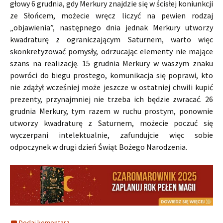
głowy 6 grudnia, gdy Merkury znajdzie się w ścisłej koniunkcji
ze Słońcem, możecie wręcz liczyć na pewien rodzaj
„objawienia”, następnego dnia jednak Merkury utworzy
kwadraturę z ograniczającym Saturnem, warto więc
skonkretyzować pomysły, odrzucając elementy nie mające
szans na realizację. 15 grudnia Merkury w waszym znaku
powróci do biegu prostego, komunikacja się poprawi, kto
nie zdążył wcześniej może jeszcze w ostatniej chwili kupić
prezenty, przynajmniej nie trzeba ich będzie zwracać. 26
grudnia Merkury, tym razem w ruchu prostym, ponownie
utworzy kwadraturę z Saturnem, możecie poczuć się
wyczerpani intelektualnie, zafundujcie więc sobie
odpoczynek w drugi dzień Świąt Bożego Narodzenia.
Dodaj komentarz