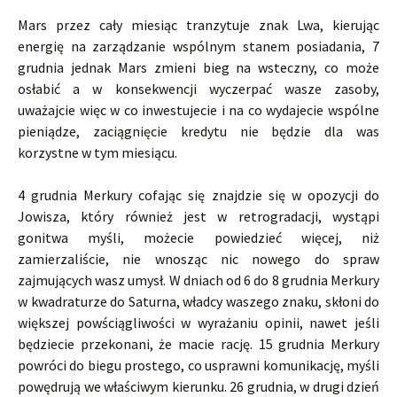
Mars przez cały miesiąc tranzytuje znak Lwa, kierując
energię na zarządzanie wspólnym stanem posiadania, 7
grudnia jednak Mars zmieni bieg na wsteczny, co może
osłabić a w konsekwencji wyczerpać wasze zasoby,
uważajcie więc w co inwestujecie i na co wydajecie wspólne
pieniądze, zaciągnięcie kredytu nie będzie dla was
korzystne w tym miesiącu.
4 grudnia Merkury cofając się znajdzie się w opozycji do
Jowisza, który również jest w retrogradacji, wystąpi
gonitwa myśli, możecie powiedzieć więcej, niż
zamierzaliście, nie wnosząc nic nowego do spraw
zajmujących wasz umysł. W dniach od 6 do 8 grudnia Merkury
w kwadraturze do Saturna, władcy waszego znaku, skłoni do
większej powściągliwości w wyrażaniu opinii, nawet jeśli
będziecie przekonani, że macie rację. 15 grudnia Merkury
powróci do biegu prostego, co usprawni komunikację, myśli
powędrują we właściwym kierunku. 26 grudnia, w drugi dzień