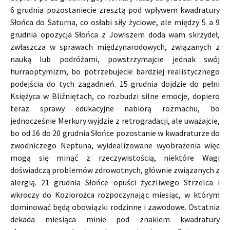
6 grudnia pozostaniecie zresztą pod wpływem kwadratury
Słońca do Saturna, co osłabi siły życiowe, ale między 5 a 9
grudnia opozycja Słońca z Jowiszem doda wam skrzydeł,
zwłaszcza w sprawach międzynarodowych, związanych z
nauką lub podróżami, powstrzymajcie jednak swój
hurraoptymizm, bo potrzebujecie bardziej realistycznego
podejścia do tych zagadnień. 15 grudnia dojdzie do pełni
Księżyca w Bliźniętach, co rozbudzi silne emocje, dopiero
teraz sprawy edukacyjne nabiorą rozmachu, bo
jednocześnie Merkury wyjdzie z retrogradacji, ale uważajcie,
bo od 16 do 20 grudnia Słońce pozostanie w kwadraturze do
zwodniczego Neptuna, wyidealizowane wyobrażenia więc
mogą się minąć z rzeczywistością, niektóre Wagi
doświadczą problemów zdrowotnych, głównie związanych z
alergią. 21 grudnia Słońce opuści życzliwego Strzelca i
wkroczy do Koziorożca rozpoczynając miesiąc, w którym
dominować będą obowiązki rodzinne i zawodowe. Ostatnia
dekada miesiąca minie pod znakiem kwadratury