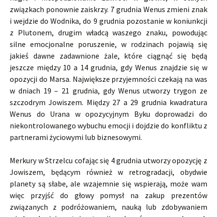
związkach ponownie zaiskrzy. 7 grudnia Wenus zmieni znak
i wejdzie do Wodnika, do 9 grudnia pozostanie w koniunkcji
z Plutonem, drugim władcą waszego znaku, powodując
silne emocjonalne poruszenie, w rodzinach pojawią się
jakieś dawne zadawnione żale, które ciągnąć się będą
jeszcze między 10 a 14 grudnia, gdy Wenus znajdzie się w
opozycji do Marsa. Największe przyjemności czekają na was
w dniach 19 – 21 grudnia, gdy Wenus utworzy trygon ze
szczodrym Jowiszem. Między 27 a 29 grudnia kwadratura
Wenus do Urana w opozycyjnym Byku doprowadzi do
niekontrolowanego wybuchu emocji i dojdzie do konfliktu z
partnerami życiowymi lub biznesowymi.
Merkury w Strzelcu cofając się 4 grudnia utworzy opozycję z
Jowiszem, będącym również w retrogradacji, obydwie
planety są słabe, ale wzajemnie się wspierają, może wam
więc przyjść do głowy pomysł na zakup prezentów
związanych z podróżowaniem, nauką lub zdobywaniem