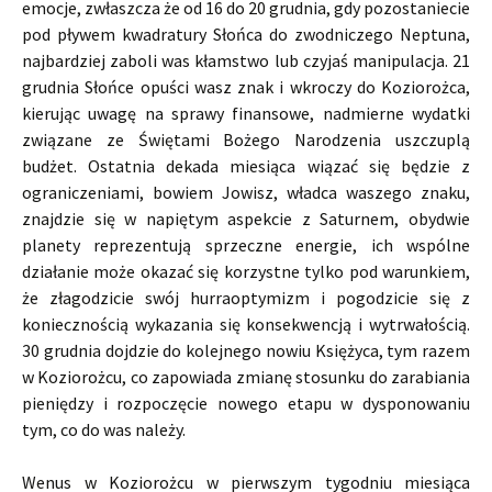
emocje, zwłaszcza że od 16 do 20 grudnia, gdy pozostaniecie
pod pływem kwadratury Słońca do zwodniczego Neptuna,
najbardziej zaboli was kłamstwo lub czyjaś manipulacja. 21
grudnia Słońce opuści wasz znak i wkroczy do Koziorożca,
kierując uwagę na sprawy finansowe, nadmierne wydatki
związane ze Świętami Bożego Narodzenia uszczuplą
budżet. Ostatnia dekada miesiąca wiązać się będzie z
ograniczeniami, bowiem Jowisz, władca waszego znaku,
znajdzie się w napiętym aspekcie z Saturnem, obydwie
planety reprezentują sprzeczne energie, ich wspólne
działanie może okazać się korzystne tylko pod warunkiem,
że złagodzicie swój hurraoptymizm i pogodzicie się z
koniecznością wykazania się konsekwencją i wytrwałością.
30 grudnia dojdzie do kolejnego nowiu Księżyca, tym razem
w Koziorożcu, co zapowiada zmianę stosunku do zarabiania
pieniędzy i rozpoczęcie nowego etapu w dysponowaniu
tym, co do was należy.
Wenus w Koziorożcu w pierwszym tygodniu miesiąca