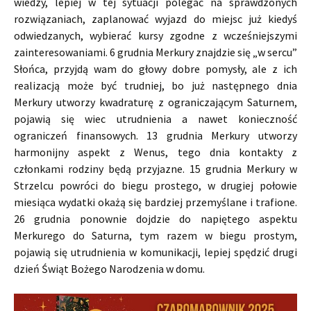
wiedzy, lepiej w tej sytuacji polegać na sprawdzonych
rozwiązaniach, zaplanować wyjazd do miejsc już kiedyś
odwiedzanych, wybierać kursy zgodne z wcześniejszymi
zainteresowaniami. 6 grudnia Merkury znajdzie się „w sercu”
Słońca, przyjdą wam do głowy dobre pomysły, ale z ich
realizacją może być trudniej, bo już następnego dnia
Merkury utworzy kwadraturę z ograniczającym Saturnem,
pojawią się wiec utrudnienia a nawet konieczność
ograniczeń finansowych. 13 grudnia Merkury utworzy
harmonijny aspekt z Wenus, tego dnia kontakty z
członkami rodziny będą przyjazne. 15 grudnia Merkury w
Strzelcu powróci do biegu prostego, w drugiej połowie
miesiąca wydatki okażą się bardziej przemyślane i trafione.
26 grudnia ponownie dojdzie do napiętego aspektu
Merkurego do Saturna, tym razem w biegu prostym,
pojawią się utrudnienia w komunikacji, lepiej spędzić drugi
dzień Świąt Bożego Narodzenia w domu.