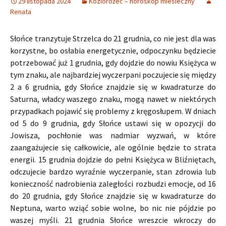
29 listopada 2024
Koziorożec – horoskop miesieczny
Renata
Słońce tranzytuje Strzelca do 21 grudnia, co nie jest dla was
korzystne, bo osłabia energetycznie, odpoczynku będziecie
potrzebować już 1 grudnia, gdy dojdzie do nowiu Księżyca w
tym znaku, ale najbardziej wyczerpani poczujecie się między
2 a 6 grudnia, gdy Słońce znajdzie się w kwadraturze do
Saturna, władcy waszego znaku, mogą nawet w niektórych
przypadkach pojawić się problemy z kręgosłupem. W dniach
od 5 do 9 grudnia, gdy Słońce ustawi się w opozycji do
Jowisza, pochłonie was nadmiar wyzwań, w które
zaangażujecie się całkowicie, ale ogólnie będzie to strata
energii. 15 grudnia dojdzie do pełni Księżyca w Bliźniętach,
odczujecie bardzo wyraźnie wyczerpanie, stan zdrowia lub
konieczność nadrobienia zaległości rozbudzi emocje, od 16
do 20 grudnia, gdy Słońce znajdzie się w kwadraturze do
Neptuna, warto wziąć sobie wolne, bo nic nie pójdzie po
waszej myśli. 21 grudnia Słońce wreszcie wkroczy do