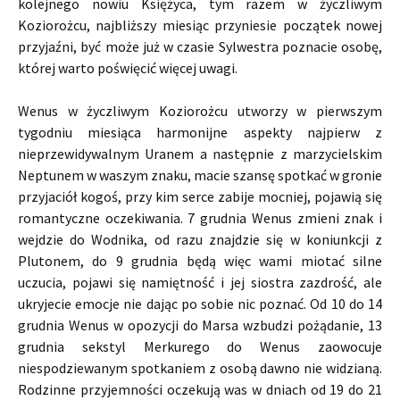
kolejnego nowiu Księżyca, tym razem w życzliwym
Koziorożcu, najbliższy miesiąc przyniesie początek nowej
przyjaźni, być może już w czasie Sylwestra poznacie osobę,
której warto poświęcić więcej uwagi.
Wenus w życzliwym Koziorożcu utworzy w pierwszym
tygodniu miesiąca harmonijne aspekty najpierw z
nieprzewidywalnym Uranem a następnie z marzycielskim
Neptunem w waszym znaku, macie szansę spotkać w gronie
przyjaciół kogoś, przy kim serce zabije mocniej, pojawią się
romantyczne oczekiwania. 7 grudnia Wenus zmieni znak i
wejdzie do Wodnika, od razu znajdzie się w koniunkcji z
Plutonem, do 9 grudnia będą więc wami miotać silne
uczucia, pojawi się namiętność i jej siostra zazdrość, ale
ukryjecie emocje nie dając po sobie nic poznać. Od 10 do 14
grudnia Wenus w opozycji do Marsa wzbudzi pożądanie, 13
grudnia sekstyl Merkurego do Wenus zaowocuje
niespodziewanym spotkaniem z osobą dawno nie widzianą.
Rodzinne przyjemności oczekują was w dniach od 19 do 21