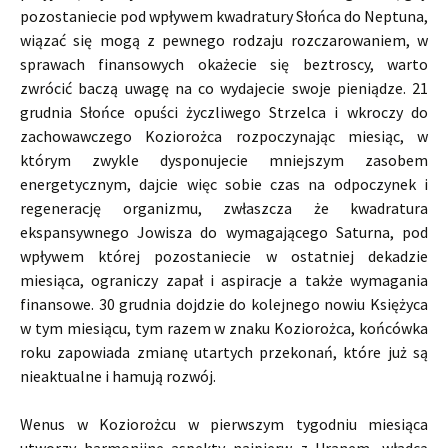
pozostaniecie pod wpływem kwadratury Słońca do Neptuna,
wiązać się mogą z pewnego rodzaju rozczarowaniem, w
sprawach finansowych okażecie się beztroscy, warto
zwrócić baczą uwagę na co wydajecie swoje pieniądze. 21
grudnia Słońce opuści życzliwego Strzelca i wkroczy do
zachowawczego Koziorożca rozpoczynając miesiąc, w
którym zwykle dysponujecie mniejszym zasobem
energetycznym, dajcie więc sobie czas na odpoczynek i
regenerację organizmu, zwłaszcza że kwadratura
ekspansywnego Jowisza do wymagającego Saturna, pod
wpływem której pozostaniecie w ostatniej dekadzie
miesiąca, ograniczy zapał i aspiracje a także wymagania
finansowe. 30 grudnia dojdzie do kolejnego nowiu Księżyca
w tym miesiącu, tym razem w znaku Koziorożca, końcówka
roku zapowiada zmianę utartych przekonań, które już są
nieaktualne i hamują rozwój.
Wenus w Koziorożcu w pierwszym tygodniu miesiąca
utworzy harmonijne aspekty najpierw z Uranem, władcą