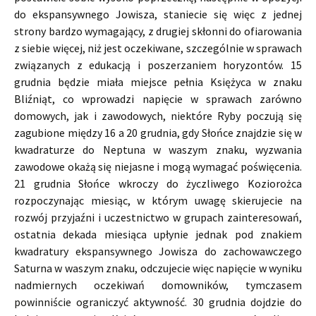
do ekspansywnego Jowisza, staniecie się więc z jednej
strony bardzo wymagający, z drugiej skłonni do ofiarowania
z siebie więcej, niż jest oczekiwane, szczególnie w sprawach
związanych z edukacją i poszerzaniem horyzontów. 15
grudnia będzie miała miejsce pełnia Księżyca w znaku
Bliźniąt, co wprowadzi napięcie w sprawach zarówno
domowych, jak i zawodowych, niektóre Ryby poczują się
zagubione między 16 a 20 grudnia, gdy Słońce znajdzie się w
kwadraturze do Neptuna w waszym znaku, wyzwania
zawodowe okażą się niejasne i mogą wymagać poświęcenia.
21 grudnia Słońce wkroczy do życzliwego Koziorożca
rozpoczynając miesiąc, w którym uwagę skierujecie na
rozwój przyjaźni i uczestnictwo w grupach zainteresowań,
ostatnia dekada miesiąca upłynie jednak pod znakiem
kwadratury ekspansywnego Jowisza do zachowawczego
Saturna w waszym znaku, odczujecie więc napięcie w wyniku
nadmiernych oczekiwań domowników, tymczasem
powinniście ograniczyć aktywność. 30 grudnia dojdzie do