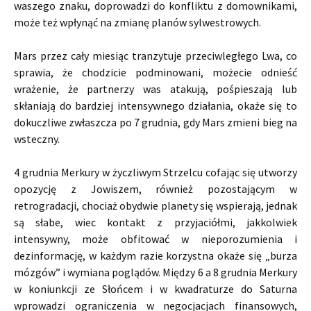
waszego znaku, doprowadzi do konfliktu z domownikami,
może też wpłynąć na zmianę planów sylwestrowych.
Mars przez cały miesiąc tranzytuje przeciwległego Lwa, co
sprawia, że chodzicie podminowani, możecie odnieść
wrażenie, że partnerzy was atakują, pośpieszają lub
skłaniają do bardziej intensywnego działania, okaże się to
dokuczliwe zwłaszcza po 7 grudnia, gdy Mars zmieni bieg na
wsteczny.
4 grudnia Merkury w życzliwym Strzelcu cofając się utworzy
opozycję z Jowiszem, również pozostającym w
retrogradacji, chociaż obydwie planety się wspierają, jednak
są słabe, wiec kontakt z przyjaciółmi, jakkolwiek
intensywny, może obfitować w nieporozumienia i
dezinformację, w każdym razie korzystna okaże się „burza
mózgów” i wymiana poglądów. Między 6 a 8 grudnia Merkury
w koniunkcji ze Słońcem i w kwadraturze do Saturna
wprowadzi ograniczenia w negocjacjach finansowych,