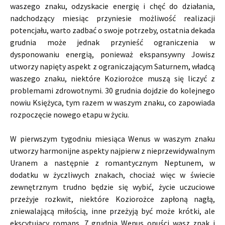
waszego znaku, odzyskacie energię i chęć do działania,
nadchodzący miesiąc przyniesie możliwość realizacji
potencjału, warto zadbać o swoje potrzeby, ostatnia dekada
grudnia może jednak przynieść ograniczenia w
dysponowaniu energią, ponieważ ekspansywny Jowisz
utworzy napięty aspekt z ograniczającym Saturnem, władcą
waszego znaku, niektóre Koziorożce muszą się liczyć z
problemami zdrowotnymi. 30 grudnia dojdzie do kolejnego
nowiu Księżyca, tym razem w waszym znaku, co zapowiada
rozpoczęcie nowego etapu w życiu.
W pierwszym tygodniu miesiąca Wenus w waszym znaku
utworzy harmonijne aspekty najpierw z nieprzewidywalnym
Uranem a następnie z romantycznym Neptunem, w
dodatku w życzliwych znakach, chociaż więc w świecie
zewnętrznym trudno będzie się wybić, życie uczuciowe
przeżyje rozkwit, niektóre Koziorożce zapłoną nagłą,
zniewalającą miłością, inne przeżyją być może krótki, ale
ekscytujący romans. 7 grudnia Wenus opuści wasz znak i