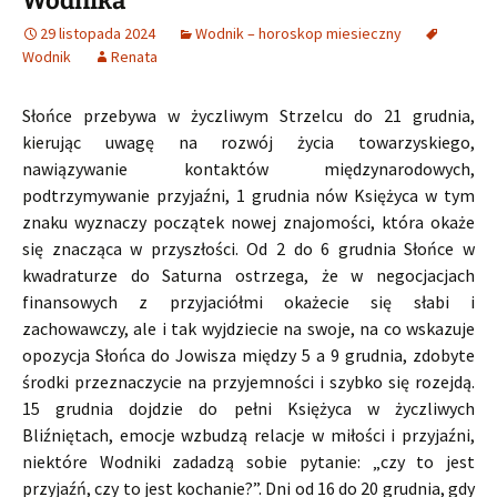
Wodnika
29 listopada 2024
Wodnik – horoskop miesieczny
Wodnik
Renata
Słońce przebywa w życzliwym Strzelcu do 21 grudnia,
kierując uwagę na rozwój życia towarzyskiego,
nawiązywanie kontaktów międzynarodowych,
podtrzymywanie przyjaźni, 1 grudnia nów Księżyca w tym
znaku wyznaczy początek nowej znajomości, która okaże
się znacząca w przyszłości. Od 2 do 6 grudnia Słońce w
kwadraturze do Saturna ostrzega, że w negocjacjach
finansowych z przyjaciółmi okażecie się słabi i
zachowawczy, ale i tak wyjdziecie na swoje, na co wskazuje
opozycja Słońca do Jowisza między 5 a 9 grudnia, zdobyte
środki przeznaczycie na przyjemności i szybko się rozejdą.
15 grudnia dojdzie do pełni Księżyca w życzliwych
Bliźniętach, emocje wzbudzą relacje w miłości i przyjaźni,
niektóre Wodniki zadadzą sobie pytanie: „czy to jest
przyjaźń, czy to jest kochanie?”. Dni od 16 do 20 grudnia, gdy