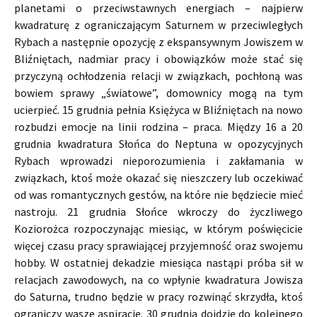
planetami o przeciwstawnych energiach – najpierw
kwadraturę z ograniczającym Saturnem w przeciwległych
Rybach a następnie opozycję z ekspansywnym Jowiszem w
Bliźniętach, nadmiar pracy i obowiązków może stać się
przyczyną ochłodzenia relacji w związkach, pochłoną was
bowiem sprawy „światowe”, domownicy mogą na tym
ucierpieć. 15 grudnia pełnia Księżyca w Bliźniętach na nowo
rozbudzi emocje na linii rodzina – praca. Między 16 a 20
grudnia kwadratura Słońca do Neptuna w opozycyjnych
Rybach wprowadzi nieporozumienia i zakłamania w
związkach, ktoś może okazać się nieszczery lub oczekiwać
od was romantycznych gestów, na które nie będziecie mieć
nastroju. 21 grudnia Słońce wkroczy do życzliwego
Koziorożca rozpoczynając miesiąc, w którym poświęcicie
więcej czasu pracy sprawiającej przyjemność oraz swojemu
hobby. W ostatniej dekadzie miesiąca nastąpi próba sił w
relacjach zawodowych, na co wpłynie kwadratura Jowisza
do Saturna, trudno będzie w pracy rozwinąć skrzydła, ktoś
ograniczy wasze aspiracje. 30 grudnia dojdzie do kolejnego