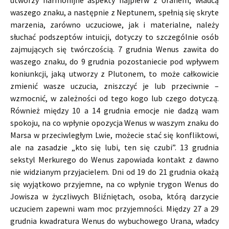
waszego znaku, a następnie z Neptunem, spełnią się skryte
marzenia, zarówno uczuciowe, jak i materialne, należy
słuchać podszeptów intuicji, dotyczy to szczególnie osób
zajmujących się twórczością. 7 grudnia Wenus zawita do
waszego znaku, do 9 grudnia pozostaniecie pod wpływem
koniunkcji, jaką utworzy z Plutonem, to może całkowicie
zmienić wasze uczucia, zniszczyć je lub przeciwnie –
wzmocnić, w zależności od tego kogo lub czego dotyczą.
Również między 10 a 14 grudnia emocje nie dadzą wam
spokoju, na co wpłynie opozycja Wenus w waszym znaku do
Marsa w przeciwległym Lwie, możecie stać się konfliktowi,
ale na zasadzie „kto się lubi, ten się czubi”. 13 grudnia
sekstyl Merkurego do Wenus zapowiada kontakt z dawno
nie widzianym przyjacielem. Dni od 19 do 21 grudnia okażą
się wyjątkowo przyjemne, na co wpłynie trygon Wenus do
Jowisza w życzliwych Bliźniętach, osoba, którą darzycie
uczuciem zapewni wam moc przyjemności. Między 27 a 29
grudnia kwadratura Wenus do wybuchowego Urana, władcy