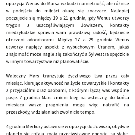
opozycja Wenus do Marsa wzbudzi namiętność, ale różnice
w podejściu do miłości okażą się znaczące. Najlepiej
poczujecie się między 19 a 21 grudnia, gdy Wenus utworzy
trygon z uszczęśliwiającym Jowiszem, kontakty
międzyludzkie sprawią wam prawdziwą radość, będziecie
otoczeni adoratorami. Między 27 a 29 grudnia Wenus
utworzy napięty aspekt z wybuchowym Uranem, jakaś
znajomość może nagle się zakończyć a Sylwestra spędzicie
w innym towarzystwie niż planowaliście.
Waleczny Mars tranzytuje życzliwego Lwa przez cały
miesiąc, kierując aktywność na życie towarzyskie i kontakty
z przyjaciółmi oraz osobami, z którymi łączą was wspólne
pasje. 7 grudnia Mars zmieni bieg na wsteczny, do końca
miesiąca wasze pragnienia mogą więc natrafić na
przeszkody, w działaniach zwolnicie tempo.
4 grudnia Merkury ustawi się w opozycji do Jowisza, obydwie
planety się cofają, mają przeciwstawne energie, są słabe,