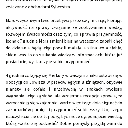
związane z obchodami Sylwestra.
Mars w życzliwym Lwie przebywa przez cały miesiąc, kierując
aktywność na sprawy związane ze zdobywaniem wiedzy,
rozwojem świadomości oraz tym, co sprawia przyjemność,
jednak 7 grudnia Mars zmieni bieg na wsteczny, zapał i chęć
do działania będą więc powoli malały, a silna wola słabła,
skłoni was to do szukania wiedzy w informacjach, które już
posiadacie, wystarczy je sobie przypomnieć.
4 grudnia cofający się Merkury w waszym znaku ustawi się w
opozycji do Jowisza w przeciwległych Bliźniętach, obydwie
planety się cofają i przebywają w znakach swojego
wygnania, więc są słabe, ale wzajemna recepcja sprawia, że
wzmacniają się wzajemnie, warto więc tego dnia sięgnąć do
zakamarków pamięci i przypomnieć sobie wszystko, czego
nauczyliście się do tej pory, być może dysponujecie wiedzą,
którą warto się podzielić? Dobre pomysły przyjdą wam do