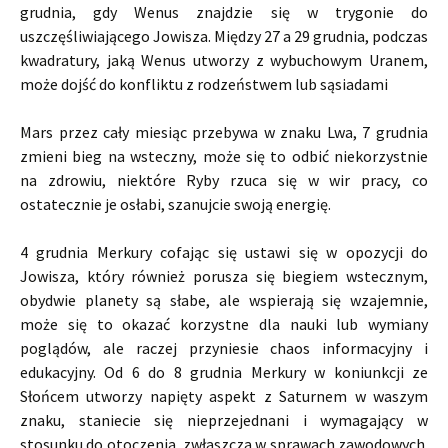
grudnia, gdy Wenus znajdzie się w trygonie do
uszczęśliwiającego Jowisza. Między 27 a 29 grudnia, podczas
kwadratury, jaką Wenus utworzy z wybuchowym Uranem,
może dojść do konfliktu z rodzeństwem lub sąsiadami
Mars przez cały miesiąc przebywa w znaku Lwa, 7 grudnia
zmieni bieg na wsteczny, może się to odbić niekorzystnie
na zdrowiu, niektóre Ryby rzuca się w wir pracy, co
ostatecznie je osłabi, szanujcie swoją energię.
4 grudnia Merkury cofając się ustawi się w opozycji do
Jowisza, który również porusza się biegiem wstecznym,
obydwie planety są słabe, ale wspierają się wzajemnie,
może się to okazać korzystne dla nauki lub wymiany
poglądów, ale raczej przyniesie chaos informacyjny i
edukacyjny. Od 6 do 8 grudnia Merkury w koniunkcji ze
Słońcem utworzy napięty aspekt z Saturnem w waszym
znaku, staniecie się nieprzejednani i wymagający w
stosunku do otoczenia, zwłaszcza w sprawach zawodowych.