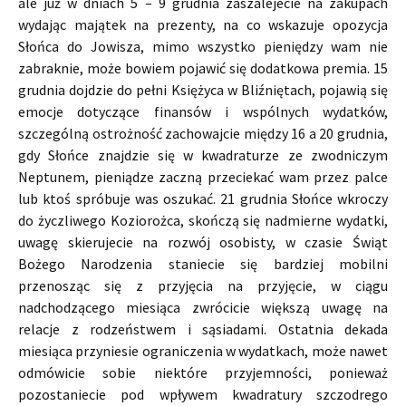
ale już w dniach 5 – 9 grudnia zaszalejecie na zakupach
wydając majątek na prezenty, na co wskazuje opozycja
Słońca do Jowisza, mimo wszystko pieniędzy wam nie
zabraknie, może bowiem pojawić się dodatkowa premia. 15
grudnia dojdzie do pełni Księżyca w Bliźniętach, pojawią się
emocje dotyczące finansów i wspólnych wydatków,
szczególną ostrożność zachowajcie między 16 a 20 grudnia,
gdy Słońce znajdzie się w kwadraturze ze zwodniczym
Neptunem, pieniądze zaczną przeciekać wam przez palce
lub ktoś spróbuje was oszukać. 21 grudnia Słońce wkroczy
do życzliwego Koziorożca, skończą się nadmierne wydatki,
uwagę skierujecie na rozwój osobisty, w czasie Świąt
Bożego Narodzenia staniecie się bardziej mobilni
przenosząc się z przyjęcia na przyjęcie, w ciągu
nadchodzącego miesiąca zwrócicie większą uwagę na
relacje z rodzeństwem i sąsiadami. Ostatnia dekada
miesiąca przyniesie ograniczenia w wydatkach, może nawet
odmówicie sobie niektóre przyjemności, ponieważ
pozostaniecie pod wpływem kwadratury szczodrego