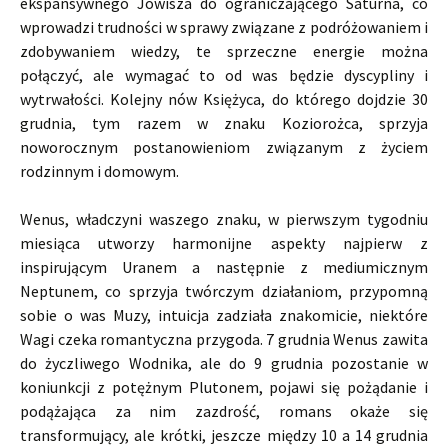
ekspansywnego Jowisza do ograniczającego Saturna, co
wprowadzi trudności w sprawy związane z podróżowaniem i
zdobywaniem wiedzy, te sprzeczne energie można
połączyć, ale wymagać to od was będzie dyscypliny i
wytrwałości. Kolejny nów Księżyca, do którego dojdzie 30
grudnia, tym razem w znaku Koziorożca, sprzyja
noworocznym postanowieniom związanym z życiem
rodzinnym i domowym.
Wenus, władczyni waszego znaku, w pierwszym tygodniu
miesiąca utworzy harmonijne aspekty najpierw z
inspirującym Uranem a następnie z mediumicznym
Neptunem, co sprzyja twórczym działaniom, przypomną
sobie o was Muzy, intuicja zadziała znakomicie, niektóre
Wagi czeka romantyczna przygoda. 7 grudnia Wenus zawita
do życzliwego Wodnika, ale do 9 grudnia pozostanie w
koniunkcji z potężnym Plutonem, pojawi się pożądanie i
podążająca za nim zazdrość, romans okaże się
transformujący, ale krótki, jeszcze między 10 a 14 grudnia