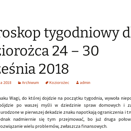
oskop tygodniowy d
iorożca 24 – 30
eśnia 2018
ia 2018
Archiwum
Koziorożec
admin
naku Wagi, do której dojdzie na początku tygodnia, wywoła niepo
pójdzie po waszej myśli w dziedzinie spraw domowych i z
urodzone w pierwszej dekadzie znaku napotkają ograniczenia i tr
ednak nadmiernie się tym przejmować, bo już druga połow
 rozwiązanie wielu problemów, zwłaszcza finansowych.