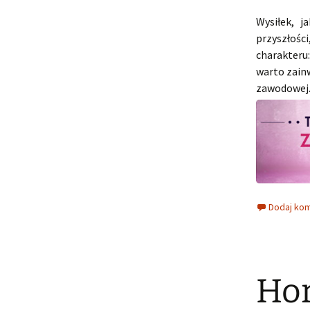
Wysiłek, j
przyszłości
charakteru
warto zain
zawodowej
Dodaj ko
Hor