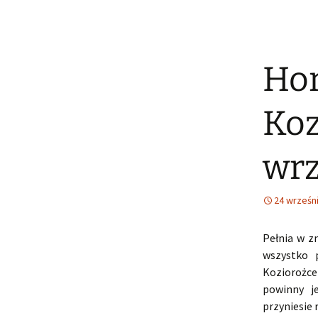
Hor
Koz
wrz
24 wrześn
Pełnia w z
wszystko 
Koziorożce 
powinny j
przyniesie