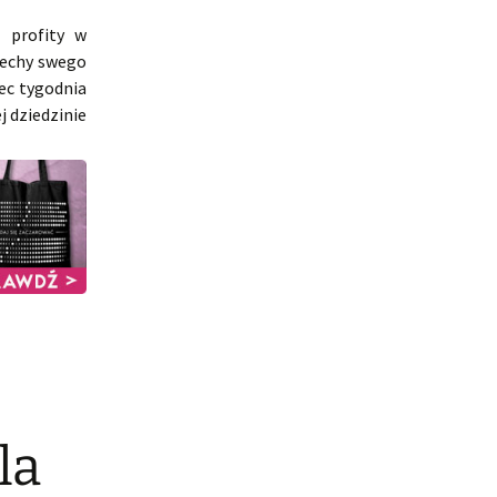
e profity w
 cechy swego
ec tygodnia
 dziedzinie
la