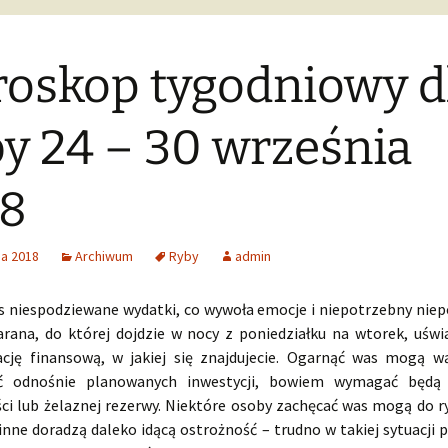
oskop tygodniowy d
y 24 – 30 września
18
ia 2018
Archiwum
Ryby
admin
s niespodziewane wydatki, co wywoła emocje i niepotrzebny niepo
rana, do której dojdzie w nocy z poniedziałku na wtorek, uś
ację finansową, w jakiej się znajdujecie. Ogarnąć was mogą wą
ć odnośnie planowanych inwestycji, bowiem wymagać będą 
ci lub żelaznej rezerwy. Niektóre osoby zachęcać was mogą do 
 inne doradzą daleko idącą ostrożność – trudno w takiej sytuacj