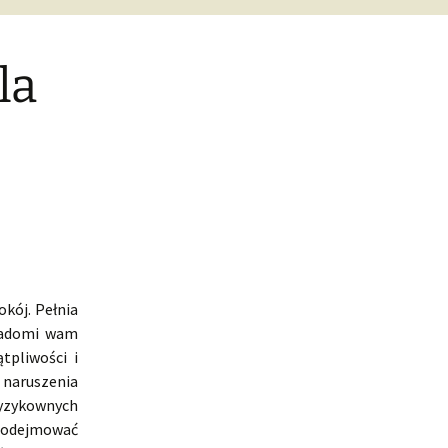
la
kój. Pełnia
wiadomi wam
tpliwości i
naruszenia
ryzykownych
i podejmować