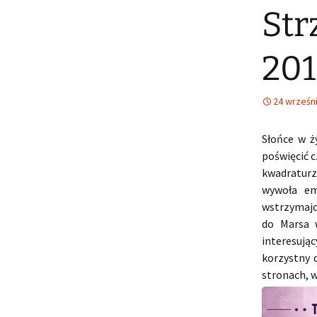
Str
20
24 wrześn
Słońce w ż
poświęcić 
kwadraturz
wywoła em
wstrzymajc
do Marsa 
interesują
korzystny 
stronach, w