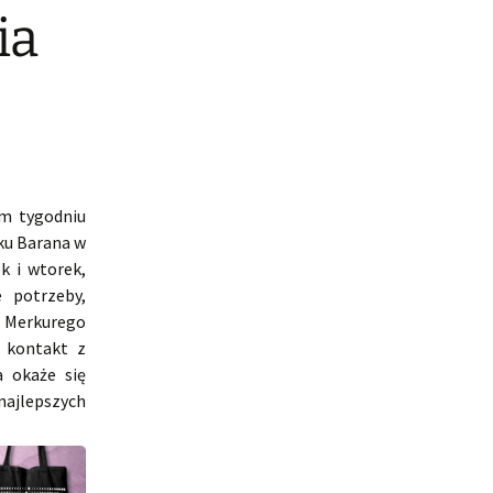
ia
ym tygodniu
ku Barana w
k i wtorek,
 potrzeby,
z Merkurego
 kontakt z
a okaże się
najlepszych