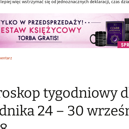
jlepiej więc wstrzymać się od jednoznacznych deklaracji, czas dzi
mentarz
oskop tygodniowy d
nika 24 – 30 wrześ
18