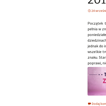
24 wrześn
Początek 
pełnia w z
poniedziałe
dziedzinac
jednak do 
wszelkie t
znaku. Star
poprawi, n
Dodaj ko