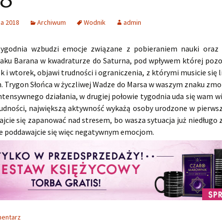
ia 2018
Archiwum
Wodnik
admin
tygodnia wzbudzi emocje związane z pobieraniem nauki oraz 
naku Barana w kwadraturze do Saturna, pod wpływem której pozo
k i wtorek, objawi trudności i ograniczenia, z którymi musicie się l
h. Trygon Słońca w życzliwej Wadze do Marsa w waszym znaku zmob
intensywnego działania, w drugiej połowie tygodnia uda się wam w
rudności, największą aktywność wykażą osoby urodzone w pierwsz
ajcie się zapanować nad stresem, bo wasza sytuacja już niedługo 
ie poddawajcie się więc negatywnym emocjom.
mentarz