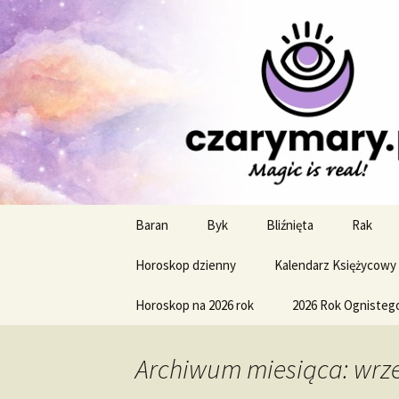
Profesjonalne przepowiednie a
CzaroMaro
miesięczn
Przejdź
Baran
Byk
Bliźnięta
Rak
do
treści
Horoskop dzienny
Kalendarz Księżycowy
Horoskop na 2026 rok
2026 Rok Ognisteg
Archiwum miesiąca: wrze