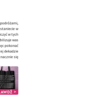
podróżami,
staniecie w
iczyć w tych
ilizuje was
ięc pokonać
ej dekadzie
znacznie się