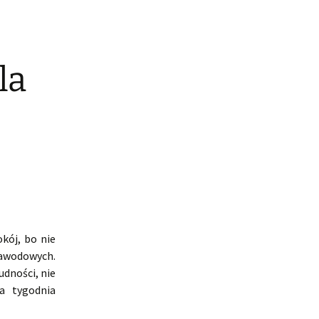
la
kój, bo nie
awodowych.
udności, nie
a tygodnia