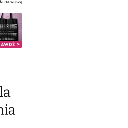
ała na waszą
la
nia