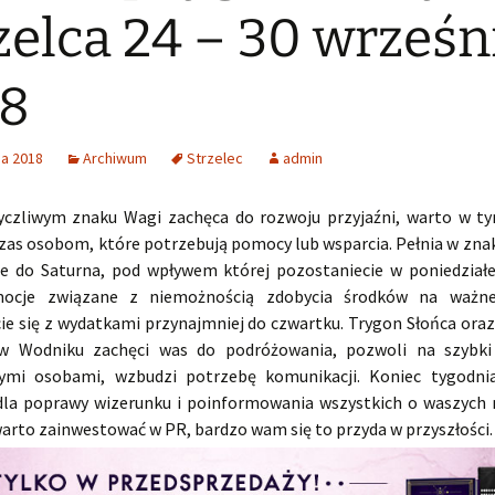
zelca 24 – 30 wrześn
18
ia 2018
Archiwum
Strzelec
admin
yczliwym znaku Wagi zachęca do rozwoju przyjaźni, warto w t
czas osobom, które potrzebują pomocy lub wsparcia. Pełnia w zna
e do Saturna, pod wpływem której pozostaniecie w poniedziałe
ocje związane z niemożnością zdobycia środków na ważne
ie się z wydatkami przynajmniej do czwartku. Trygon Słońca ora
w Wodniku zachęci was do podróżowania, pozwoli na szybki
cymi osobami, wzbudzi potrzebę komunikacji. Koniec tygodni
dla poprawy wizerunku i poinformowania wszystkich o waszych 
arto zainwestować w PR, bardzo wam się to przyda w przyszłości.