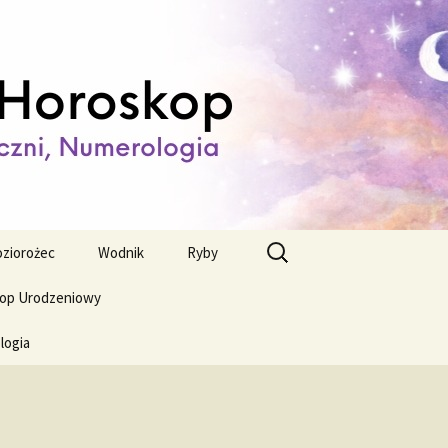
ienny,
Szukaj:
ziorożec
Wodnik
Ryby
op Urodzeniowy
logia