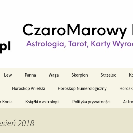
strologiczne
wy horoskop dz
y i tygodniowy
Lew
Panna
Waga
Skorpion
Strzelec
Ko
Horoskop Anielski
Horoskop Numerologiczny
Horosk
o Konia
Książki o astrologii
Polityka prywatności
Astro
sień 2018