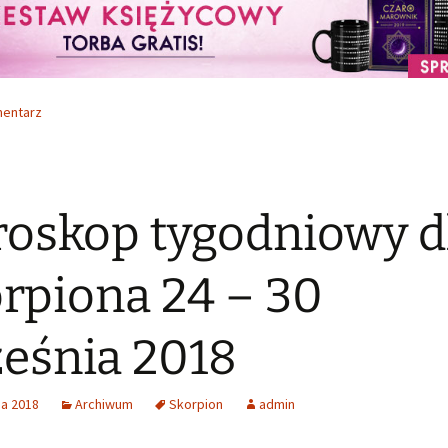
mentarz
oskop tygodniowy d
rpiona 24 – 30
eśnia 2018
ia 2018
Archiwum
Skorpion
admin