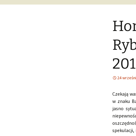
Hor
Ryb
20
24 wrześn
Czekają wa
w znaku Ba
jasno sytu
niepewnoś
oszczędnoś
spekulacji,