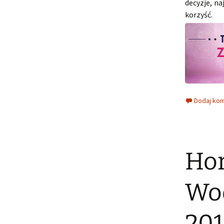
decyzje, na
korzyść.
Dodaj ko
Hor
Wod
20