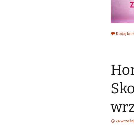
Dodaj ko
Hor
Sko
wrz
24 wrześn