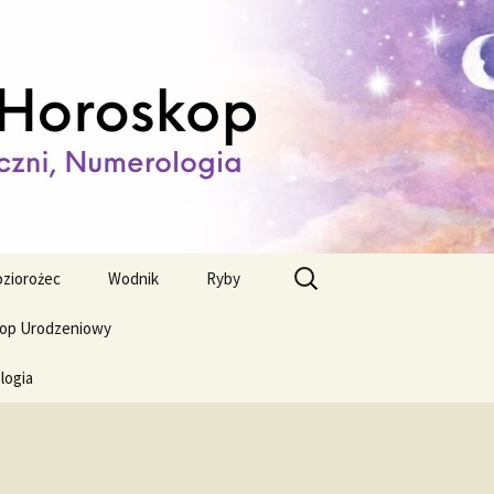
ienny,
Szukaj:
ziorożec
Wodnik
Ryby
op Urodzeniowy
logia