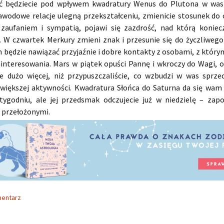
ć będziecie pod wpływem kwadratury Wenus do Plutona w was
awodowe relacje ulegną przekształceniu, zmienicie stosunek do 
e zaufaniem i sympatią, pojawi się zazdrość, nad którą koniec
 W czwartek Merkury zmieni znak i przesunie się do życzliwego
 będzie nawiązać przyjaźnie i dobre kontakty z osobami, z który
interesowania. Mars w piątek opuści Pannę i wkroczy do Wagi, ok
e dużo więcej, niż przypuszczaliście, co wzbudzi w was sprzec
 większej aktywności. Kwadratura Słońca do Saturna da się wam
tygodniu, ale jej przedsmak odczujecie już w niedzielę – zapo
 przełożonymi.
mentarz