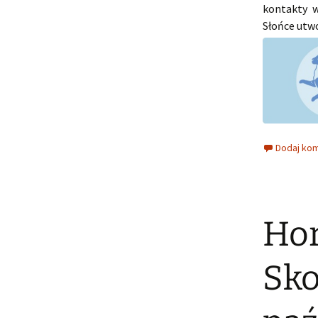
kontakty 
Słońce utw
Dodaj ko
Hor
Sko