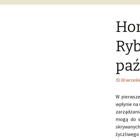
Hor
Ryb
paź
30 wrześn
W pierwsze
wpłynie na
zarządzani
mogą do wy
skrywanych 
życzliwego