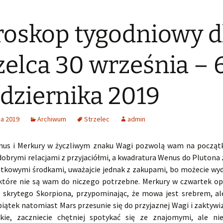
oskop tygodniowy d
zelca 30 września – 
dziernika 2019
ia 2019
Archiwum
Strzelec
admin
nus i Merkury w życzliwym znaku Wagi pozwolą wam na począt
 dobrymi relacjami z przyjaciółmi, a kwadratura Wenus do Plutona 
tkowymi środkami, uważajcie jednak z zakupami, bo możecie wy
 które nie są wam do niczego potrzebne. Merkury w czwartek op
 skrytego Skorpiona, przypominając, że mowa jest srebrem, al
iątek natomiast Mars przesunie się do przyjaznej Wagi i zaktywi
kie, zaczniecie chętniej spotykać się ze znajomymi, ale ni