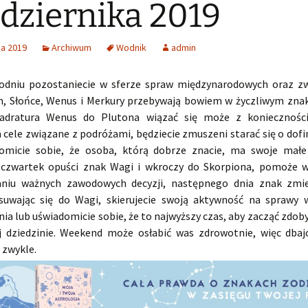
dziernika 2019
ia 2019
Archiwum
Wodnik
admin
dniu pozostaniecie w sferze spraw międzynarodowych oraz z
, Słońce, Wenus i Merkury przebywają bowiem w życzliwym zna
adratura Wenus do Plutona wiązać się może z konieczności
a cele związane z podróżami, będziecie zmuszeni starać się o dof
omicie sobie, że osoba, którą dobrze znacie, ma swoje małe
 czwartek opuści znak Wagi i wkroczy do Skorpiona, pomoże 
niu ważnych zawodowych decyzji, następnego dnia znak zmie
suwając się do Wagi, skierujecie swoją aktywność na sprawy
ia lub uświadomicie sobie, że to najwyższy czas, aby zacząć zdob
 dziedzinie. Weekend może osłabić was zdrowotnie, więc dbajc
ż zwykle.