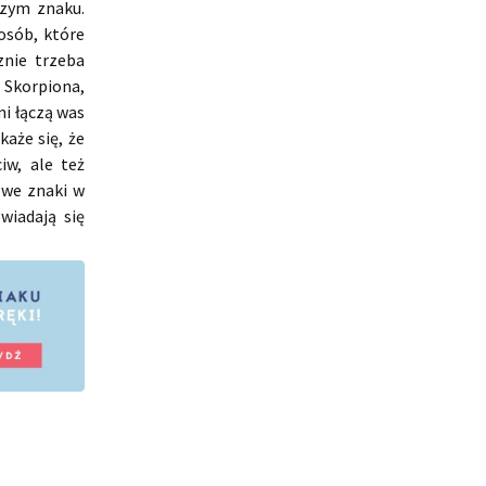
zym znaku.
osób, które
znie trzeba
 Skorpiona,
mi łączą was
aże się, że
iw, ale też
 we znaki w
wiadają się