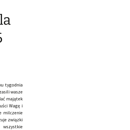
la
6
ku tygodnia
zasili wasze
dać majątek
uści Wagę i
e milczenie
zuje związki
e wszystkie