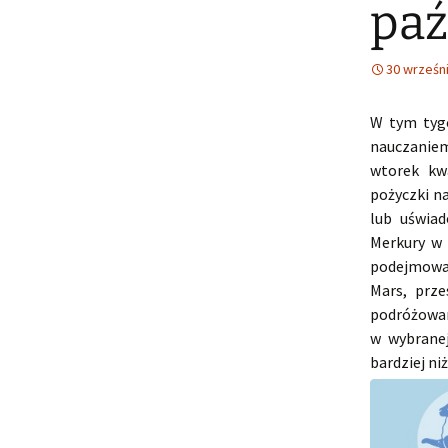
paź
30 wrześn
W tym tygo
nauczaniem
wtorek kw
pożyczki n
lub uświad
Merkury w
podejmowa
Mars, prze
podróżowan
w wybranej
bardziej ni