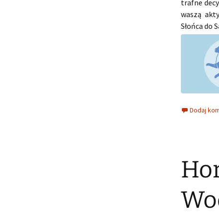
trafne dec
waszą akty
Słońca do S
Dodaj ko
Hor
Wod