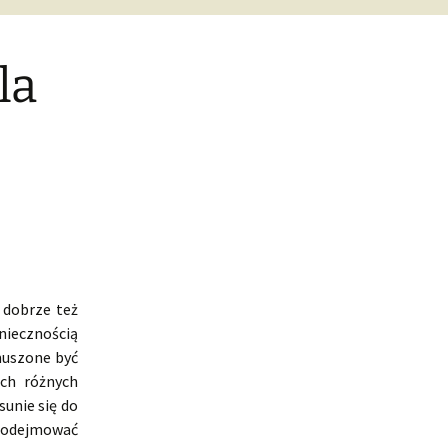
la
 dobrze też
niecznością
muszone być
ich różnych
sunie się do
 podejmować