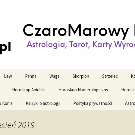
strologiczne
wy horoskop dz
y i tygodniowy
Lew
Panna
Waga
Skorpion
Strzelec
Ko
Horoskop Anielski
Horoskop Numerologiczny
Horosk
o Konia
Książki o astrologii
Polityka prywatności
Astro
sień 2019