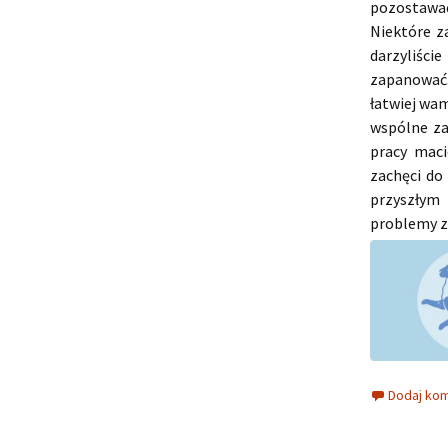
pozostawa
Niektóre z
darzyliści
zapanować.
łatwiej wam
wspólne za
pracy maci
zachęci do
przyszłym 
problemy z
Dodaj ko