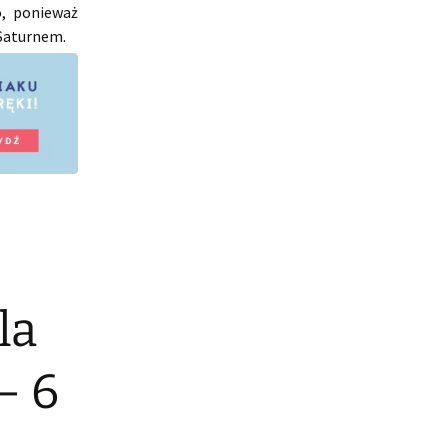
, ponieważ
 Saturnem.
la
– 6