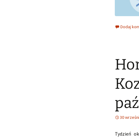
Dodaj ko
Hor
Koz
paź
30 wrześn
Tydzień ok