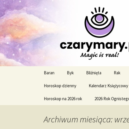
Profesjonalne przepowiednie a
CzaroMaro
miesięczn
Przejdź
Baran
Byk
Bliźnięta
Rak
do
treści
Horoskop dzienny
Kalendarz Księżycowy
Horoskop na 2026 rok
2026 Rok Ognisteg
Archiwum miesiąca: wrze