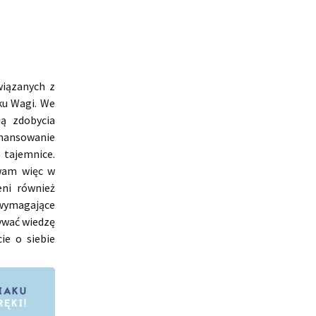
wiązanych z
ku Wagi. We
ą zdobycia
inansowanie
 tajemnice.
wam więc w
ni również
 wymagające
ywać wiedzę
ie o siebie