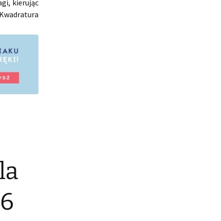
i, kierując
 Kwadratura
la
 6