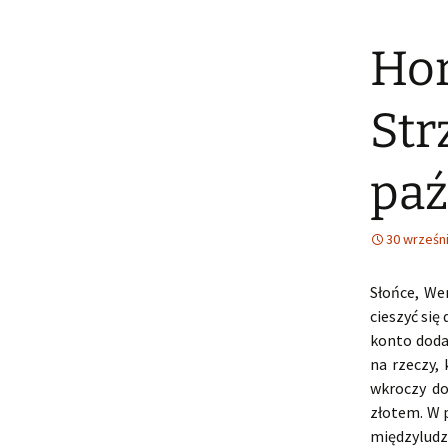
Hor
Str
paź
30 wrześn
Słońce, We
cieszyć się
konto doda
na rzeczy,
wkroczy do
złotem. W p
międzyludz