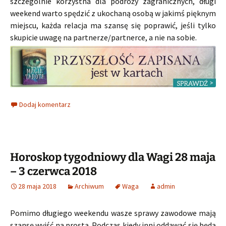
szczególnie korzystna dla podróży zagranicznych, długi
weekend warto spędzić z ukochaną osobą w jakimś pięknym
miejscu, każda relacja ma szansę się poprawić, jeśli tylko
skupicie uwagę na partnerze/partnerce, a nie na sobie.
Dodaj komentarz
Horoskop tygodniowy dla Wagi 28 maja
– 3 czerwca 2018
28 maja 2018
Archiwum
Waga
admin
Pomimo długiego weekendu wasze sprawy zawodowe mają
szansę wyjść na prostą. Podczas kiedy inni oddawać się będą