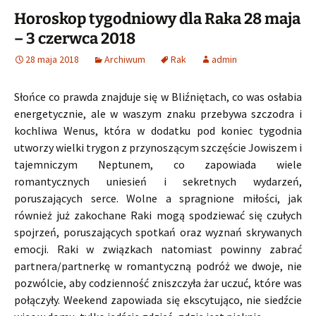
Horoskop tygodniowy dla Raka 28 maja
– 3 czerwca 2018
28 maja 2018
Archiwum
Rak
admin
Słońce co prawda znajduje się w Bliźniętach, co was osłabia
energetycznie, ale w waszym znaku przebywa szczodra i
kochliwa Wenus, która w dodatku pod koniec tygodnia
utworzy wielki trygon z przynoszącym szczęście Jowiszem i
tajemniczym Neptunem, co zapowiada wiele
romantycznych uniesień i sekretnych wydarzeń,
poruszających serce. Wolne a spragnione miłości, jak
również już zakochane Raki mogą spodziewać się czułych
spojrzeń, poruszających spotkań oraz wyznań skrywanych
emocji. Raki w związkach natomiast powinny zabrać
partnera/partnerkę w romantyczną podróż we dwoje, nie
pozwólcie, aby codzienność zniszczyła żar uczuć, które was
połączyły. Weekend zapowiada się ekscytująco, nie siedźcie