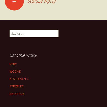
←
Starsze wpisy
po
wpisach
Szukaj:
Ostatnie wpisy
RYBY
WODNIK
KOZIOROZEC
STRZELEC
SKORPION