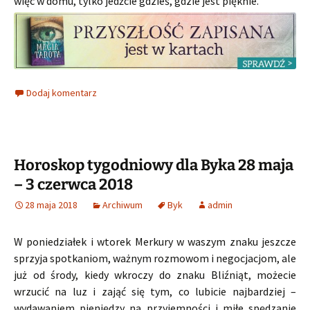
więc w domu, tylko jedźcie gdzieś, gdzie jest pięknie.
Dodaj komentarz
Horoskop tygodniowy dla Byka 28 maja
– 3 czerwca 2018
28 maja 2018
Archiwum
Byk
admin
W poniedziałek i wtorek Merkury w waszym znaku jeszcze
sprzyja spotkaniom, ważnym rozmowom i negocjacjom, ale
już od środy, kiedy wkroczy do znaku Bliźniąt, możecie
wrzucić na luz i zająć się tym, co lubicie najbardziej –
wydawaniem pieniędzy na przyjemności i miłe spędzanie