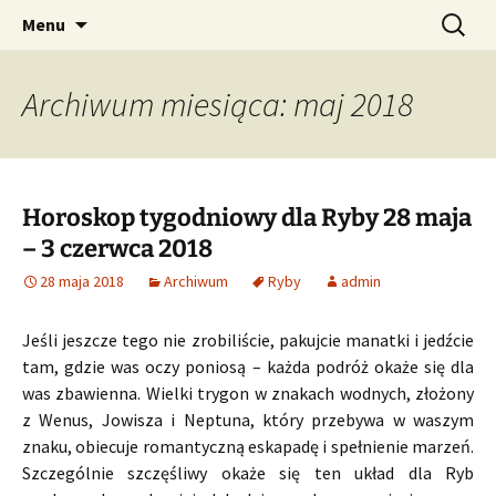
Profesjonalne przepowiednie astrologiczne
Przejdź
Szukaj:
CzaroMarowy horoskop
Menu
do
dzienny, miesięczny i
treści
tygodniowy
Archiwum miesiąca: maj 2018
Horoskop tygodniowy dla Ryby 28 maja
– 3 czerwca 2018
28 maja 2018
Archiwum
Ryby
admin
Jeśli jeszcze tego nie zrobiliście, pakujcie manatki i jedźcie
tam, gdzie was oczy poniosą – każda podróż okaże się dla
was zbawienna. Wielki trygon w znakach wodnych, złożony
z Wenus, Jowisza i Neptuna, który przebywa w waszym
znaku, obiecuje romantyczną eskapadę i spełnienie marzeń.
Szczególnie szczęśliwy okaże się ten układ dla Ryb