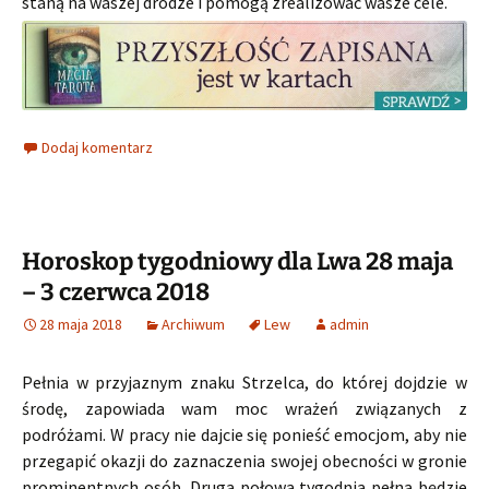
staną na waszej drodze i pomogą zrealizować wasze cele.
Dodaj komentarz
Horoskop tygodniowy dla Lwa 28 maja
– 3 czerwca 2018
28 maja 2018
Archiwum
Lew
admin
Pełnia w przyjaznym znaku Strzelca, do której dojdzie w
środę, zapowiada wam moc wrażeń związanych z
podróżami. W pracy nie dajcie się ponieść emocjom, aby nie
przegapić okazji do zaznaczenia swojej obecności w gronie
prominentnych osób. Druga połowa tygodnia pełna będzie