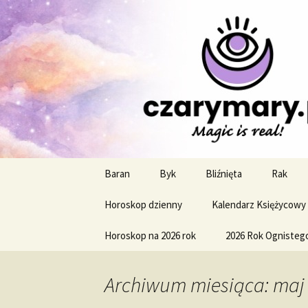
Profesjonalne przepowiednie a
CzaroMaro
miesięczn
Przejdź
Baran
Byk
Bliźnięta
Rak
do
treści
Horoskop dzienny
Kalendarz Księżycowy
Horoskop na 2026 rok
2026 Rok Ognisteg
Archiwum miesiąca: maj