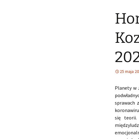
Hor
Koz
20
25 maja 2
Planety w 
podwładnych
sprawach z
koronawiru
się teori
międzyludz
emocjonal