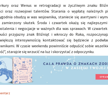
erkury oraz Wenus w retrogradacji w życzliwym znaku Bliźni
ci oraz rozwojowi talentów. Starania o wypłatę należnych p
ygodnia obudzą w was wojownika, staniecie się asertywni i wyma
e zamierzony skutek. Środa i czwartek okażą się najlepszym
stalenia i negocjacje w ważnych dla was sprawach. W czwarte
uści przyjazny znak Bliźniąt i wkroczy do Raka, rozpoczynaj
większą intensywnością kontaktować się będziecie z podwła
wnikami. W czasie weekendu powinniście odpuścić sobie wszelki
ć”, starajcie się wrzucić na luz i skorzystać z odpoczynku.
mentarz