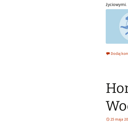
życiowymi.
Dodaj ko
Hor
Wod
25 maja 2