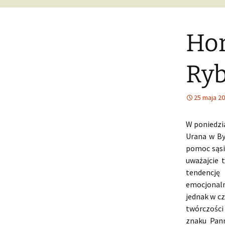
Hor
Ryb
25 maja 2
W poniedzi
Urana w By
pomoc sąsi
uważajcie 
tendencję
emocjonaln
jednak w c
twórczości 
znaku Pann