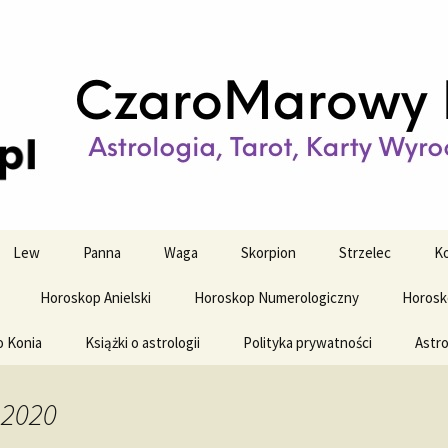
strologiczne
wy horoskop dz
y i tygodniowy
Lew
Panna
Waga
Skorpion
Strzelec
Ko
Horoskop Anielski
Horoskop Numerologiczny
Horosk
o Konia
Książki o astrologii
Polityka prywatności
Astro
 2020