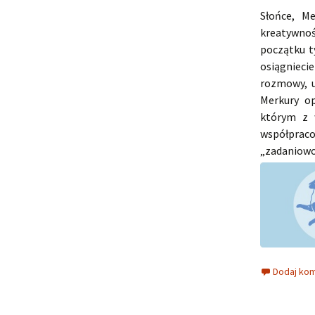
Słońce, M
kreatywnoś
początku t
osiągnieci
rozmowy, u
Merkury op
którym z 
współpraco
„zadaniowoś
Dodaj ko