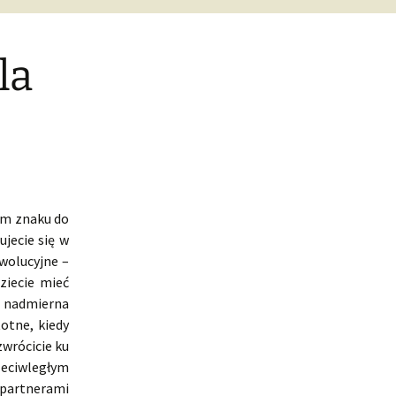
la
ym znaku do
jecie się w
wolucyjne –
ziecie mieć
 nadmierna
otne, kiedy
wrócicie ku
rzeciwległym
 partnerami