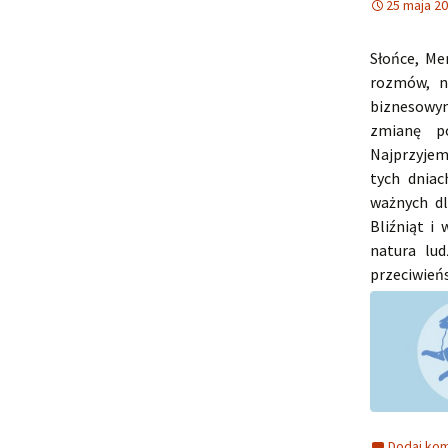
25 maja 2
Słońce, Me
rozmów, n
biznesowym
zmianę p
Najprzyjemn
tych dniac
ważnych dl
Bliźniąt i
natura lud
przeciwień
Dodaj ko