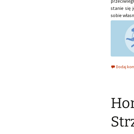
przeciwleg
stanie się 
sobie własn
Dodaj ko
Hor
Str