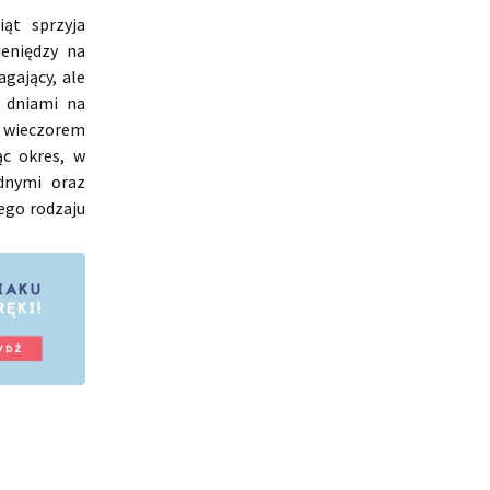
ąt sprzyja
ieniędzy na
gający, ale
i dniami na
k wieczorem
ąc okres, w
dnymi oraz
ego rodzaju