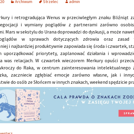
020
Archiwum
Strzelec
admin
rkury i retrogradująca Wenus w przeciwległym znaku Bliźniąt z
egocjacji i wymiany poglądów z partnerami zarówno osobist
i. Mars w sekstylu do Urana doprowadzi do dyskusji, a może nawet
oglądów w sprawach dotyczących zdrowia oraz zasad ws
iej i najbardziej produktywnie zapowiada się środa i czwartek, sta
h uporządkować priorytety, zaplanować działania i wprowadz
a was relacjach. W czwartek wieczorem Merkury opuści przeci
 wkroczy do Raka, w centrum zainteresowania intelektualnego z
zka, zaczniecie zgłębiać emocje zarówno własne, jak i inny
stwie do osób ze Słońcem w innych znakach, weekend spędzicie pr
mentarz