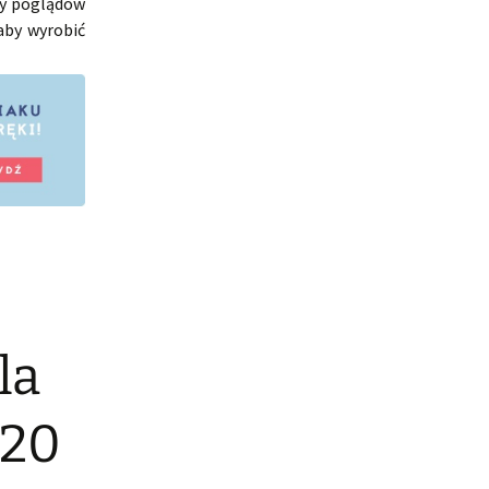
ny poglądów
 aby wyrobić
la
020