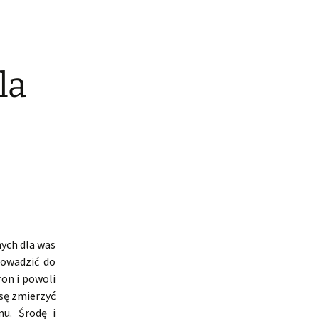
la
ych dla was
rowadzić do
ron i powoli
sę zmierzyć
u. Środę i