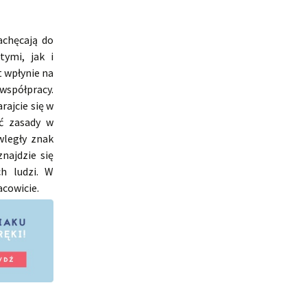
achęcają do
ymi, jak i
 wpłynie na
półpracy.
rajcie się w
ić zasady w
wległy znak
najdzie się
ch ludzi. W
acowicie.