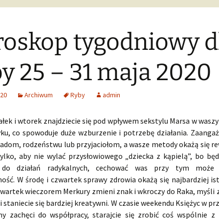
oskop tygodniowy d
y 25 – 31 maja 2020
020
Archiwum
Ryby
admin
ałek i wtorek znajdziecie się pod wpływem sekstylu Marsa w wasz
ku, co spowoduje duże wzburzenie i potrzebę działania. Zaangażu
adom, rodzeństwu lub przyjaciołom, a wasze metody okażą się re
tylko, aby nie wylać przysłowiowego „dziecka z kąpielą”, bo będ
 do działań radykalnych, cechować was przy tym może
ość. W środę i czwartek sprawy zdrowia okażą się najbardziej ist
zwartek wieczorem Merkury zmieni znak i wkroczy do Raka, myśli z
i staniecie się bardziej kreatywni. W czasie weekendu Księżyc w p
y zachęci do współpracy, starajcie się zrobić coś wspólnie z