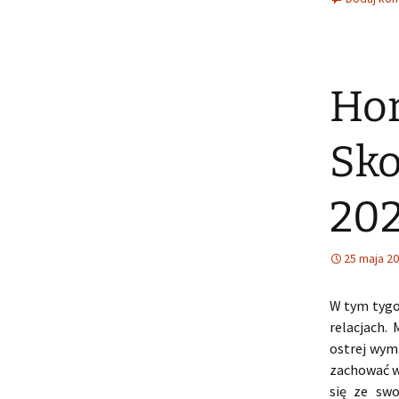
Hor
Sko
20
25 maja 2
W tym tygo
relacjach.
ostrej wymi
zachować w
się ze sw