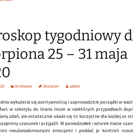
oskop tygodniowy d
rpiona 25 – 31 maja
20
020
Archiwum
Skorpion
admin
dniu wykażecie się asertywnością i zaprowadzicie porządki w ważn
 Mars w sekstylu do Urana może w niektórych przypadkach dop
any zdań, ale ostatecznie okaże się to korzystne dla każdej ze st
zajemny szacunek i przyjaźń. W poniedziałek i wtorek macie szan
oimi nieuświadomionymi emocjami i poddać je kontroli rozum