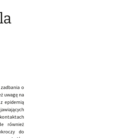
la
 zadbania o
ież uwagę na
 z epidemią
jawiających
kontaktach
ale również
wkroczy do