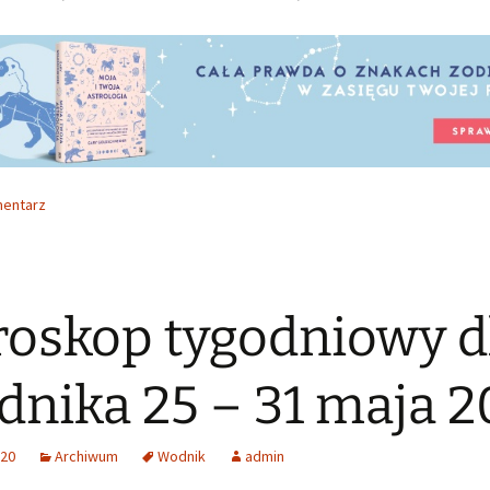
mentarz
oskop tygodniowy d
nika 25 – 31 maja 
020
Archiwum
Wodnik
admin