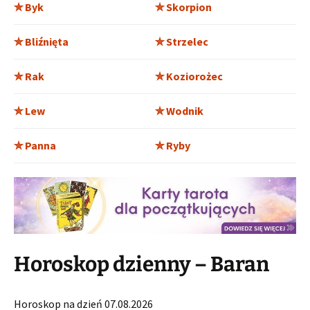
✮ Byk
✮ Skorpion
✮ Bliźnięta
✮ Strzelec
✮ Rak
✮ Koziorożec
✮ Lew
✮ Wodnik
✮ Panna
✮ Ryby
Horoskop dzienny – Baran
Horoskop na dzień 07.08.2026