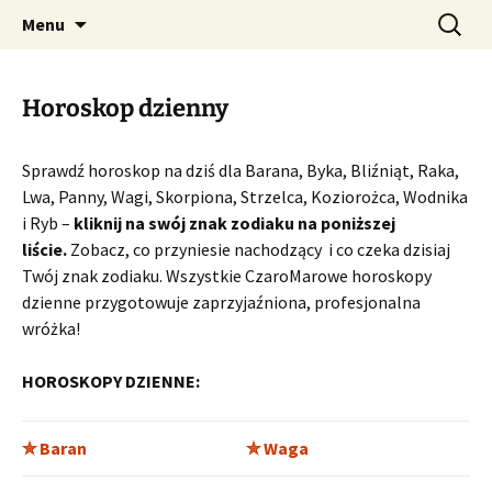
Profesjonalne przepowiednie astrologiczne
Przejdź
Szukaj:
CzaroMarowy horoskop
Menu
do
dzienny, miesięczny i
treści
tygodniowy
Horoskop dzienny
Sprawdź horoskop na dziś dla Barana, Byka, Bliźniąt, Raka,
Lwa, Panny, Wagi, Skorpiona, Strzelca, Koziorożca, Wodnika
i Ryb –
kliknij na swój znak zodiaku na poniższej
liście.
Zobacz, co przyniesie nachodzący i co czeka dzisiaj
Twój znak zodiaku. Wszystkie CzaroMarowe horoskopy
dzienne przygotowuje zaprzyjaźniona, profesjonalna
wróżka!
HOROSKOPY DZIENNE:
✮ Baran
✮ Waga