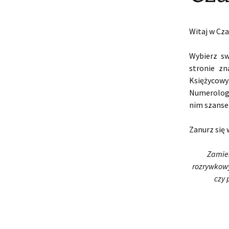
Witaj w Cz
Wybierz sw
stronie zn
Księżycowy 
Numerologi
nim szanse 
Zanurz się 
Zamies
rozrywkowy.
czy 