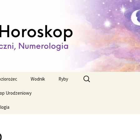
ienny,
Szukaj:
ziorożec
Wodnik
Ryby
op Urodzeniowy
logia
p