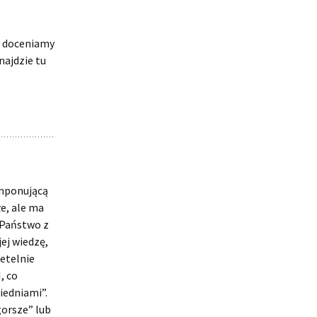
zo doceniamy
najdzie tu
imponującą
łe, ale ma
 Państwo z
ej wiedzę,
zetelnie
, co
iedniami”.
gorsze” lub