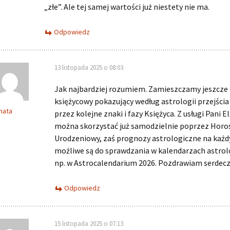
„złe”. Ale tej samej wartości już niestety nie ma.
Odpowiedz
13 listopada 2025 o 08:03
Jak najbardziej rozumiem. Zamieszczamy jeszcze
księżycowy pokazujący według astrologii przejścia
nata
przez kolejne znaki i fazy Księżyca. Z usługi Pani E
można skorzystać już samodzielnie poprzez Hor
Urodzeniowy, zaś prognozy astrologiczne na każd
możliwe są do sprawdzania w kalendarzach astro
np. w Astrocalendarium 2026. Pozdrawiam serdecz
Odpowiedz
15 listopada 2025 o 07:13