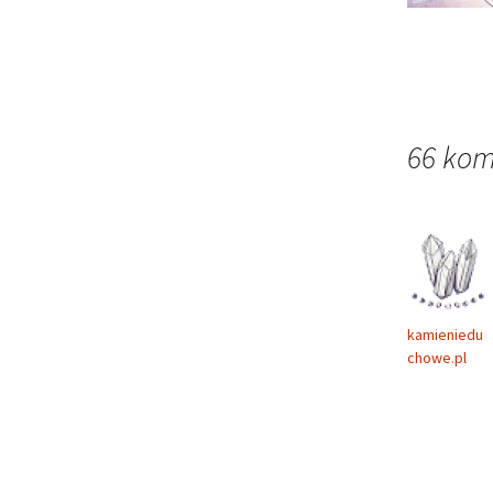
66 kom
kamieniedu
chowe.pl