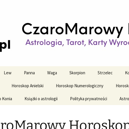
strologiczne
wy horoskop dz
y i tygodniowy
Lew
Panna
Waga
Skorpion
Strzelec
Ko
Horoskop Anielski
Horoskop Numerologiczny
Horosk
o Konia
Książki o astrologii
Polityka prywatności
Astro
aroMarowy Horosko