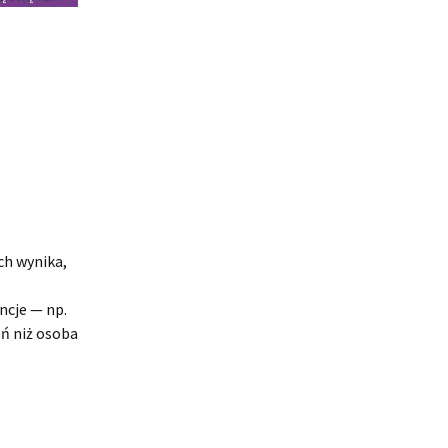
ch wynika,
ncje — np.
ń niż osoba