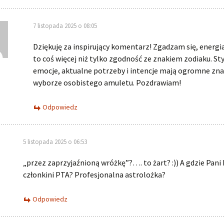
7 listopada 2025 o 08:05
Dziękuję za inspirujący komentarz! Zgadzam się, energi
to coś więcej niż tylko zgodność ze znakiem zodiaku. Styl
emocje, aktualne potrzeby i intencje mają ogromne zna
wyborze osobistego amuletu. Pozdrawiam!
Odpowiedz
5 listopada 2025 o 06:53
„przez zaprzyjaźnioną wróżkę”?…. to żart? :)) A gdzie Pani 
członkini PTA? Profesjonalna astrolożka?
Odpowiedz