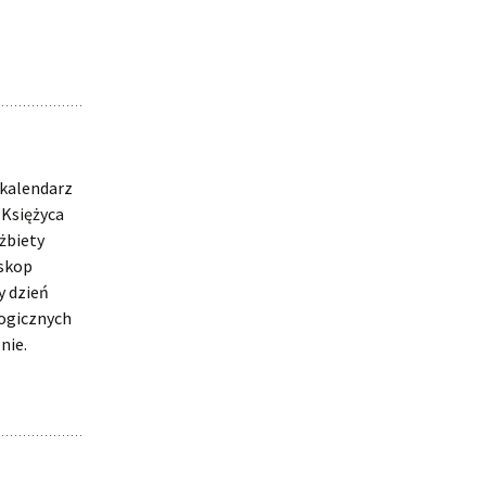
 kalendarz
 Księżyca
lżbiety
oskop
y dzień
logicznych
nie.