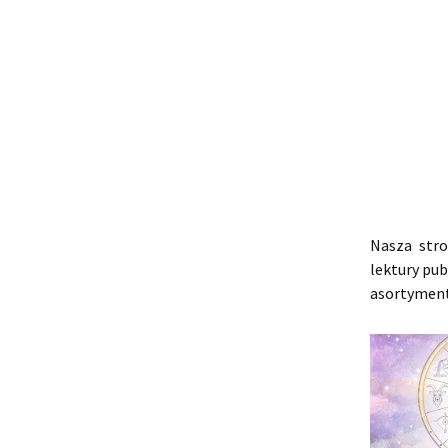
Nasza stro
lektury pu
asortymen