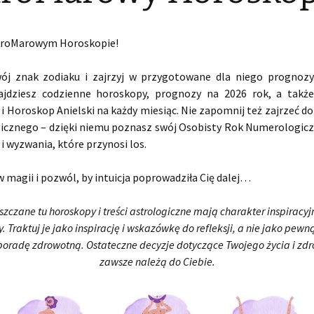
aroMarowym Horoskopie!
ój znak zodiaku i zajrzyj w przygotowane dla niego prognozy
ajdziesz codzienne horoskopy, prognozy na 2026 rok, a takż
i Horoskop Anielski na każdy miesiąc. Nie zapomnij też zajrzeć 
cznego – dzięki niemu poznasz swój Osobisty Rok Numerologiczn
i wyzwania, które przynosi los.
w magii i pozwól, by intuicja poprowadziła Cię dalej…
zczane tu horoskopy i treści astrologiczne mają charakter inspiracyj
 Traktuj je jako inspirację i wskazówkę do refleksji, a nie jako pew
poradę zdrowotną. Ostateczne decyzje dotyczące Twojego życia i zd
zawsze należą do Ciebie.