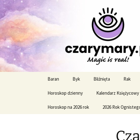
Profesjonalne przepowiednie a
CzaroMaro
miesięczn
Przejdź
Baran
Byk
Bliźnięta
Rak
do
treści
Horoskop dzienny
Kalendarz Księżycowy
Horoskop na 2026 rok
2026 Rok Ognisteg
Cz