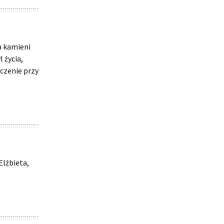
a kamieni
 życia,
czenie przy
Elżbieta,