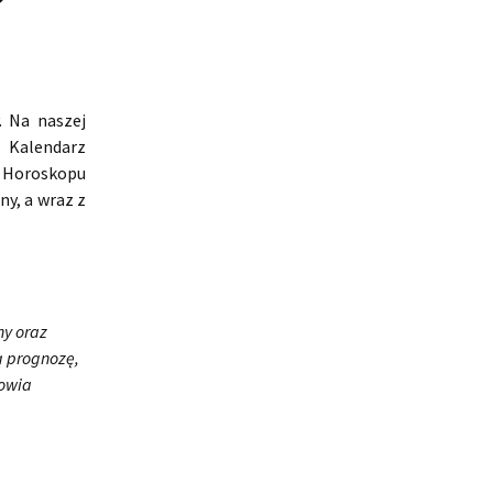
. Na naszej
e Kalendarz
do Horoskopu
y, a wraz z
ny oraz
ną prognozę,
rowia