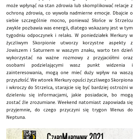
może wpłynąć na stan zdrowia lub skomplikować relacje z
ochroną zdrowia, co wywoła nadmierne emocje. Dbajcie o
siebie szczególnie mocno, ponieważ Słońce w Strzelcu
zwykle pozbawia was energii, dlatego wskazany jest w tym
tygodniu odpoczynek i relaks. W poniedziałek Merkury w
życzliwym Skorpionie utworzy korzystne aspekty z
Jowiszem i Saturnem w waszym znaku, warto ten dzień
wykorzystać na ważne rozmowy z przyjaciółmi oraz
osobami podzielającymi wasz punkt widzenia i
zainteresowania, mogą one mieć duży wpływ na waszą
przyszłość. We wtorek Merkury opuści życzliwego Skorpiona
i wkroczy do Strzelca, starajcie się być bardziej ostrożni w
dzieleniu się informacjami, jakie posiadacie, bo mogą
zostać źle zrozumiane. Weekend natomiast zapowiada się
przyjemnie, do czego przyczyni się trygon Wenus do
Neptuna.