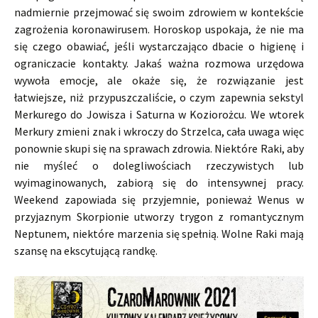
nadmiernie przejmować się swoim zdrowiem w kontekście
zagrożenia koronawirusem. Horoskop uspokaja, że nie ma
się czego obawiać, jeśli wystarczająco dbacie o higienę i
ograniczacie kontakty. Jakaś ważna rozmowa urzędowa
wywoła emocje, ale okaże się, że rozwiązanie jest
łatwiejsze, niż przypuszczaliście, o czym zapewnia sekstyl
Merkurego do Jowisza i Saturna w Koziorożcu. We wtorek
Merkury zmieni znak i wkroczy do Strzelca, cała uwaga więc
ponownie skupi się na sprawach zdrowia. Niektóre Raki, aby
nie myśleć o dolegliwościach rzeczywistych lub
wyimaginowanych, zabiorą się do intensywnej pracy.
Weekend zapowiada się przyjemnie, ponieważ Wenus w
przyjaznym Skorpionie utworzy trygon z romantycznym
Neptunem, niektóre marzenia się spełnią. Wolne Raki mają
szansę na ekscytującą randkę.