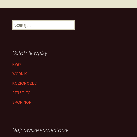
wpisach
Szukaj:
Ostatnie wpisy
RYBY
WODNIK
KOZIOROZEC
STRZELEC
SKORPION
Najnowsze komentarze