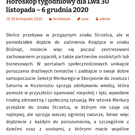
Horoskop tygodniowy dla Lwa 30
listopada – 6 grudnia 2020
30 listopada 2020
Archiwum
Lew
admin
Słońce przebywa w przyjaznym znaku Strzelca, ale w
poniedziałek dojdzie do zaćmienia Księżyca w znaku
Bliźniąt, możecie więc się poczuć zestresowani
zachowaniem przyjaciół, a także partnerów osobistych lub
biznesowych. W portalach społecznościowych unikajcie
poruszania drażliwych tematów i zadbajcie o swoje dobre
samopoczucie. Sekstyl Merkurego w Skorpionie do Jowisza i
Saturna w Koziorożcu sprzyja zdobywaniu wiedzy, która
pomoże w przyszłości opanować niepokój i lęki, wywołane
trudną zdrowotną i społeczną sytuacją. We wtorek Merkury
przejdzie do znaku Strzelca, w którym nie czuje się
najlepiej, ale sprzyja waszej ognistej naturze, łatwo więc
dojdziecie z każdym do porozumienia, a szczególnie z
dziećmi oraz z osobami, z którymi macie wspólne