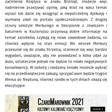
zaćmienia Księżyca w znaku Bliźniąt, możecie więc
nadmiernie przeżywać opinię, jaką ktoś na wasz temat
wyrazi lub dacie się wciągnąć w niepotrzebną dyskusję i
wymianę zdań na portalu społecznościowym. Z drugiej
strony sekstyle Merkurego w Skorpionie z Jowiszem i
Saturnem w Koziorożcu przyniosą dobre informacje na
temat zarobków, szykują się nowe zawodowe zadania, co
również wpłynie na stan emocji. We wtorek Merkury
przesunie się do znaku Strzelca, staniecie się więc bardzo
wygadani, uważajcie, aby nie powiedzieć o kilka zdań za
dużo, ostatecznie jednak nie będzie to miało negatywnych
konsekwencji. W sobotę i niedzielę śmiało możecie wybrać
się na przedświąteczne zakupy, sprzyjać wam będzie trygon
Wenus do Neptuna, również randki w tych dniach okażą się
ekscytujące.