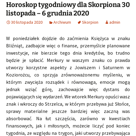
Horoskop tygodniowy dla Skorpiona 30
listopada – 6 grudnia 2020
30 listopada 2020
Archiwum
Skorpion
admin
W poniedziałek dojdzie do zaćmienia Księżyca w znaku
Bliźniąt, zadbajcie więc o finanse, przemyślcie planowane
inwestycje, nie bierzcie tego dnia kredytów, bo trudno
będzie je spłacić. Merkury w waszym znaku co prawda
utworzy korzystne aspekty z Jowiszem i Saturnem w
Koziorożcu, co sprzyja zrównoważonemu myśleniu, w
którym zwycięża rozsądek i równowaga, emocje mogą
jednak wziąć górę, zachowajcie więc dystans do
pojawiających się wydarzeń. We wtorek Merkury opuści wasz
znak i wkroczy do Strzelca, w którym przebywa już Słońce,
sprawy materialne jeszcze bardziej więc zaczną was
absorbować. Na łut szczęścia, zarówno w kwestiach
finansowych, jak i miłosnych, możecie liczyć pod koniec
tygodnia, ze względu na trygon, jaki utworzy przebywająca