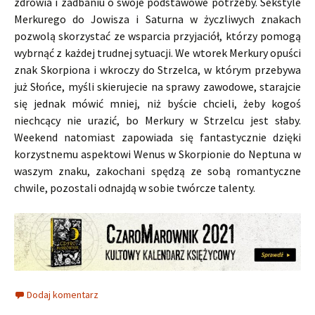
zdrowia i zadbaniu o swoje podstawowe potrzeby. Sekstyle
Merkurego do Jowisza i Saturna w życzliwych znakach
pozwolą skorzystać ze wsparcia przyjaciół, którzy pomogą
wybrnąć z każdej trudnej sytuacji. We wtorek Merkury opuści
znak Skorpiona i wkroczy do Strzelca, w którym przebywa
już Słońce, myśli skierujecie na sprawy zawodowe, starajcie
się jednak mówić mniej, niż byście chcieli, żeby kogoś
niechcący nie urazić, bo Merkury w Strzelcu jest słaby.
Weekend natomiast zapowiada się fantastycznie dzięki
korzystnemu aspektowi Wenus w Skorpionie do Neptuna w
waszym znaku, zakochani spędzą ze sobą romantyczne
chwile, pozostali odnajdą w sobie twórcze talenty.
Dodaj komentarz