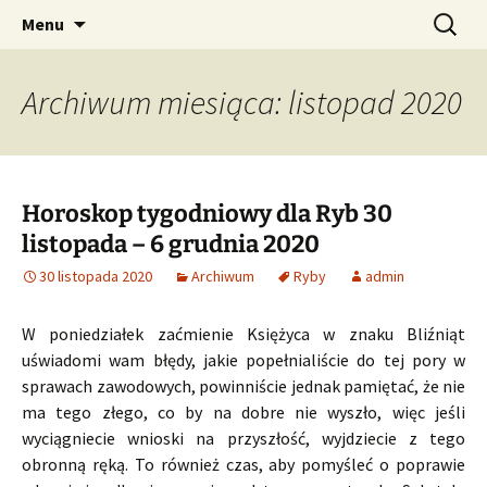
Profesjonalne przepowiednie astrologiczne
Przejdź
Szukaj:
CzaroMarowy horoskop
Menu
do
dzienny, miesięczny i
treści
tygodniowy
Archiwum miesiąca: listopad 2020
Horoskop tygodniowy dla Ryb 30
listopada – 6 grudnia 2020
30 listopada 2020
Archiwum
Ryby
admin
W poniedziałek zaćmienie Księżyca w znaku Bliźniąt
uświadomi wam błędy, jakie popełnialiście do tej pory w
sprawach zawodowych, powinniście jednak pamiętać, że nie
ma tego złego, co by na dobre nie wyszło, więc jeśli
wyciągniecie wnioski na przyszłość, wyjdziecie z tego
obronną ręką. To również czas, aby pomyśleć o poprawie