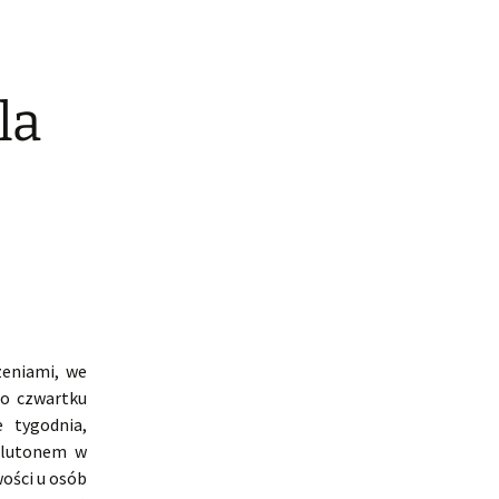
la
zeniami, we
do czwartku
e tygodnia,
Plutonem w
ości u osób