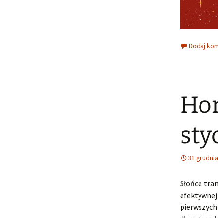
Dodaj ko
Hor
sty
31 grudnia
Słońce tran
efektywnej 
pierwszych