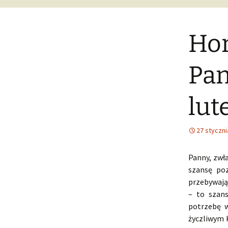
Hor
Pan
lut
27 styczni
Panny, zwł
szansę poz
przebywają
– to szan
potrzebę w
życzliwym 