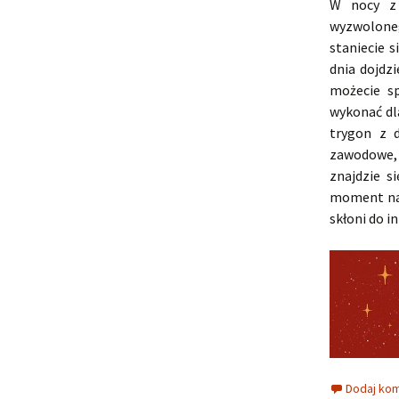
W nocy z 
wyzwolone
staniecie 
dnia dojdz
możecie sp
wykonać dla
trygon z 
zawodowe, 
znajdzie s
moment na 
skłoni do 
Dodaj ko