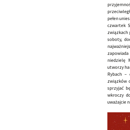
przyjemno
przeciwleg
pełen unies
czwartek 
związkach 
soboty, do
najważnie
zapowiada
niedzielę
utworzy ha
Rybach – d
związków c
sprzyjać b
wkroczy d
uważajcie n