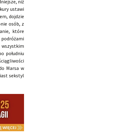
niejsze, niż
kury ustawi
em, dojdzie
nie osób, z
anie, które
, podróżami
u wszystkim
po południu
ściągliwości
do Marsa w
ast sekstyl