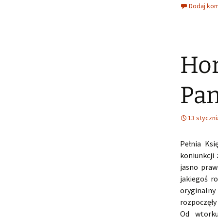
Dodaj ko
Hor
Pan
13 styczni
Pełnia Ksi
koniunkcji
jasno praw
jakiegoś r
oryginalny
rozpoczęły
Od wtorku