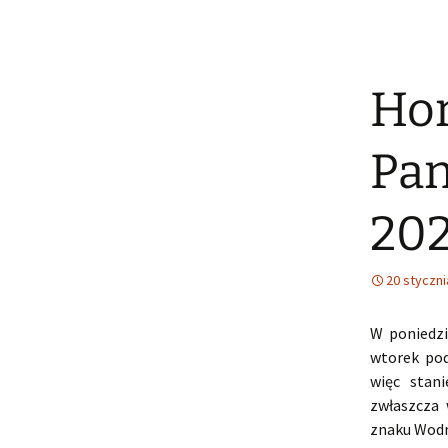
Hor
Pan
20
20 styczni
W poniedzi
wtorek pod
więc stani
zwłaszcza
znaku Wodn