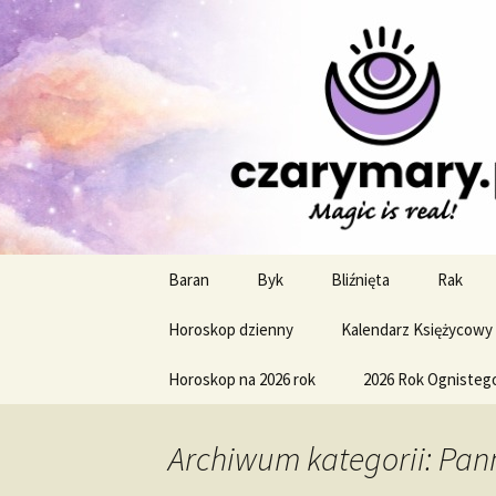
Profesjonalne przepowiednie a
CzaroMaro
miesięczn
Przejdź
Baran
Byk
Bliźnięta
Rak
do
treści
Horoskop dzienny
Kalendarz Księżycowy
Horoskop na 2026 rok
2026 Rok Ognisteg
Archiwum kategorii: Pan