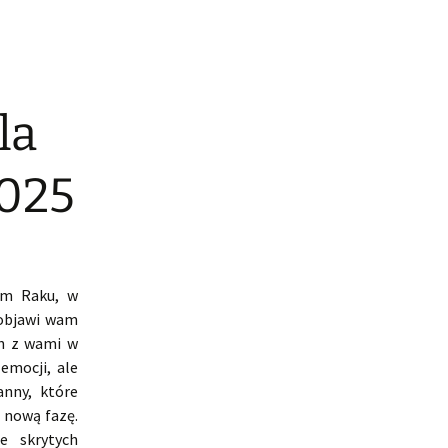
la
2025
wym Raku, w
 objawi wam
ch z wami w
emocji, ale
anny, które
 nową fazę.
e skrytych