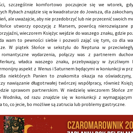
ści, szczególnie komfortowo poczujecie się we wtorek, g
łych Rybach znajdzie się w kwadraturze do Jowisza, dla zakochany
ień, ale uważajcie, aby nie przedobrzyć lub nie przecenić swoich m
Słońce utworzy opozycję z Marsem, powrócą nierozwiązane 
przyjaźni, wieczorem Księżyc wejdzie do waszego znaku, gdzie po
da wam to pewności siebie i pozwoli zająć się tym, co dla wa
jsze. W piątek Słońce w sekstylu do Neptuna w przeciwległ
 romantyczne wydarzenia, połączy was z partnerem ducho
 Merkury, władca waszego znaku, przebywający w życzliwym K
rmonijny aspekt z Wenus i Saturnem będącymi w koniunkcji w prz
la niektórych Panien to znakomita okazja na oświadczyny, 
zy nawiązanie długotrwałej twórczej współpracy, również Księ
ędzie sprawom partnerskim. W niedzielę wieczorem Słońce zm
o Wodnika, od razu znajdzie się w koniunkcji z wymagającym
a to, co jecie, bo możliwe są zatrucia lub problemy gastryczne.