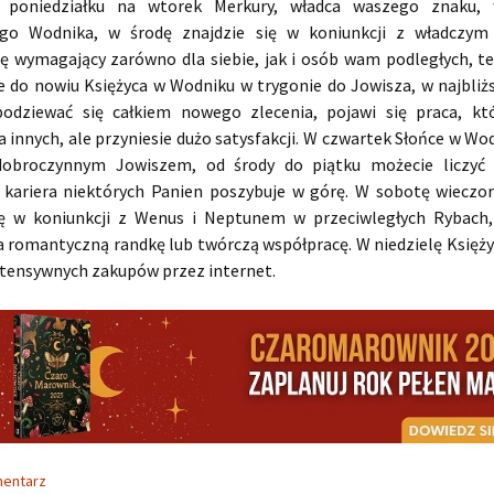
poniedziałku na wtorek Merkury, władca waszego znaku, 
go Wodnika, w środę znajdzie się w koniunkcji z władczym
się wymagający zarówno dla siebie, jak i osób wam podległych, 
ie do nowiu Księżyca w Wodniku w trygonie do Jowisza, w najbliż
odziewać się całkiem nowego zlecenia, pojawi się praca, kt
 innych, ale przyniesie dużo satysfakcji. W czwartek Słońce w Wod
dobroczynnym Jowiszem, od środy do piątku możecie liczyć 
kariera niektórych Panien poszybuje w górę. W sobotę wieczo
ię w koniunkcji z Wenus i Neptunem w przeciwległych Rybach,
romantyczną randkę lub twórczą współpracę. W niedzielę Księży
intensywnych zakupów przez internet.
mentarz