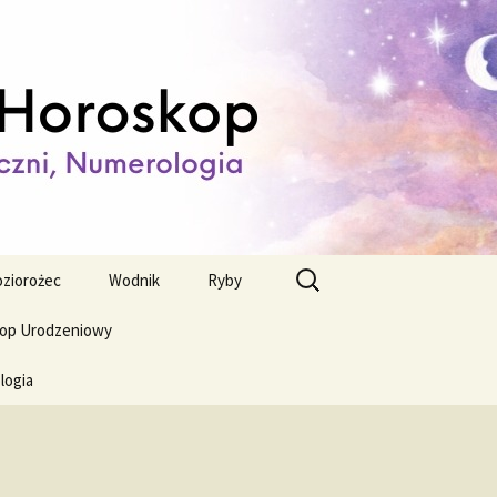
ienny,
Szukaj:
ziorożec
Wodnik
Ryby
op Urodzeniowy
logia