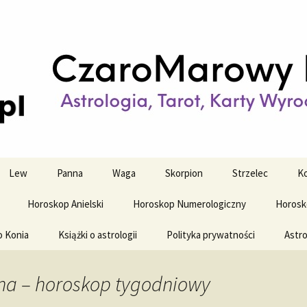
strologiczne
wy horoskop dz
y i tygodniowy
Lew
Panna
Waga
Skorpion
Strzelec
Ko
Horoskop Anielski
Horoskop Numerologiczny
Horosk
o Konia
Książki o astrologii
Polityka prywatności
Astro
na – horoskop tygodniowy