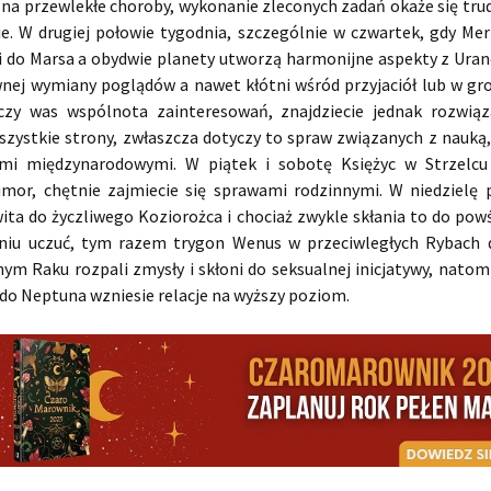
 na przewlekłe choroby, wykonanie zleconych zadań okaże się trud
cie. W drugiej połowie tygodnia, szczególnie w czwartek, gdy Mer
ji do Marsa a obydwie planety utworzą harmonijne aspekty z Uran
nej wymiany poglądów a nawet kłótni wśród przyjaciół lub w gro
czy was wspólnota zainteresowań, znajdziecie jednak rozwiąz
szystkie strony, zwłaszcza dotyczy to spraw związanych z nauką
ami międzynarodowymi. W piątek i sobotę Księżyc w Strzelc
mor, chętnie zajmiecie się sprawami rodzinnymi. W niedzielę 
ita do życzliwego Koziorożca i chociaż zwykle skłania to do pow
niu uczuć, tym razem trygon Wenus w przeciwległych Rybach 
ym Raku rozpali zmysły i skłoni do seksualnej inicjatywy, natomi
do Neptuna wzniesie relacje na wyższy poziom.