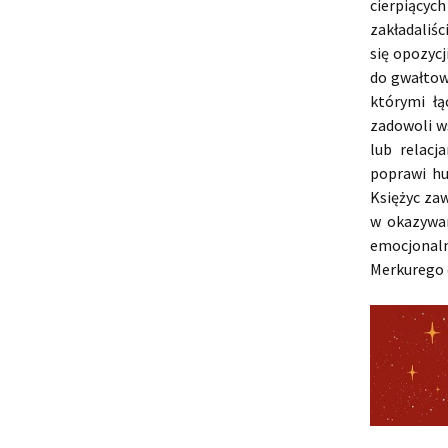
cierpiących
zakładaliś
się opozyc
do gwałtow
którymi łą
zadowoli w
lub relacj
poprawi hu
Księżyc zaw
w okazywa
emocjonaln
Merkurego 