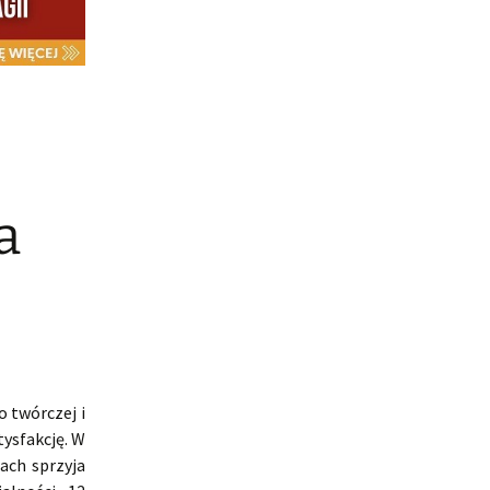
a
o twórczej i
tysfakcję. W
ach sprzyja