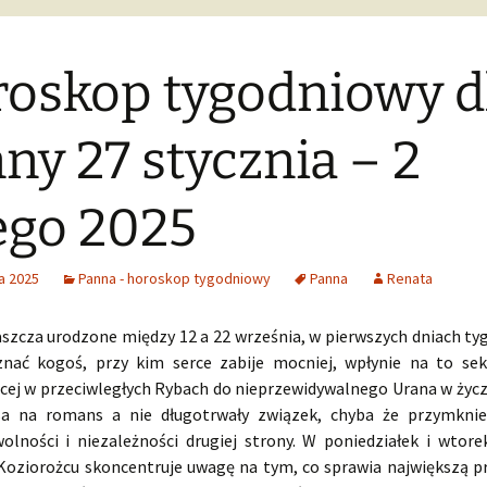
oskop tygodniowy d
ny 27 stycznia – 2
ego 2025
a 2025
Panna - horoskop tygodniowy
Panna
Renata
aszcza urodzone między 12 a 22 września, w pierwszych dniach ty
nać kogoś, przy kim serce zabije mocniej, wpłynie na to se
cej w przeciwległych Rybach do nieprzewidywalnego Urana w życ
sa na romans a nie długotrwały związek, chyba że przymknie
olności i niezależności drugiej strony. W poniedziałek i wtore
Koziorożcu skoncentruje uwagę na tym, co sprawia największą p