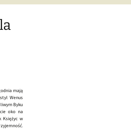
la
godnia mają
kstyl Wenus
zliwym Byku
cie oko na
k Księżyc w
rzyjemność.