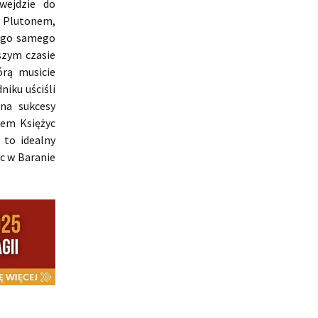
wejdzie do
 Plutonem,
tego samego
szym czasie
órą musicie
niku uściśli
na sukcesy
rem Księżyc
 to idealny
c w Baranie