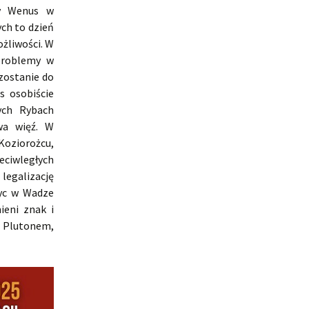
dy Wenus w
ch to dzień
ożliwości. W
problemy w
zostanie do
s osobiście
ych Rybach
wa więź. W
oziorożcu,
eciwległych
legalizację
życ w Wadze
ieni znak i
 Plutonem,