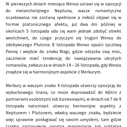
W pierwszych dniach miesiąca Wenus ustawi się w opozycji
do melancholijnego Neptuna, wasze romantyczne
oczekiwania nie zostaną spełnione a miłość objawi się w
formie platonicznego afektu, już dwa dni później w
okolicach 5 listopada uda się wam jednak zdobyć obiekt
westchnień, do czego przyczyni się trygon Wenus do
zdobywczego Plutona. 8 listopada Wenus opuści życzliwą
Pannę i wejdzie do znaku Wagi, gdzie odzyska swą moc,
zaczniecie mieć tendencję do nawiązywania ukrytych
romansów, zwłaszcza w dniach 14 – 16 listopada, gdy Wenus
znajdzie się w harmonijnym aspekcie z Merkurym.
Merkury w waszym znaku 4 listopada utworzy opozycję do
wybuchowego Urana, co może doprowadzić do kłótni z
partnerami osobistymi lub biznesowymi, w dniach od 7 do 9
listopada natomiast utworzy harmonijne aspekty z
Neptunem i Plutonem, władcą waszego znaku, będziecie
więc sprawnie posługiwać się swoim umysłem, tam gdzie
trzeba zastosujecie sprytną manipulację lub subtelną