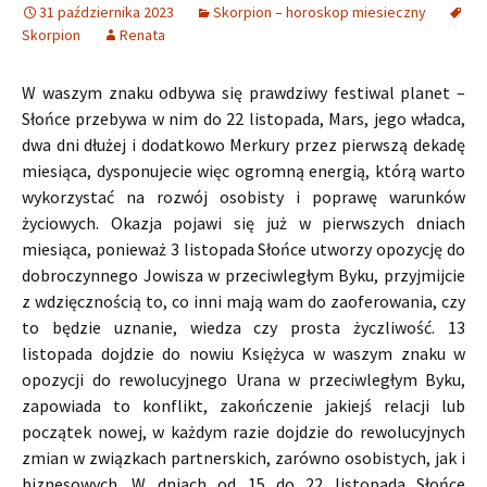
31 października 2023
Skorpion – horoskop miesieczny
Skorpion
Renata
W waszym znaku odbywa się prawdziwy festiwal planet –
Słońce przebywa w nim do 22 listopada, Mars, jego władca,
dwa dni dłużej i dodatkowo Merkury przez pierwszą dekadę
miesiąca, dysponujecie więc ogromną energią, którą warto
wykorzystać na rozwój osobisty i poprawę warunków
życiowych. Okazja pojawi się już w pierwszych dniach
miesiąca, ponieważ 3 listopada Słońce utworzy opozycję do
dobroczynnego Jowisza w przeciwległym Byku, przyjmijcie
z wdzięcznością to, co inni mają wam do zaoferowania, czy
to będzie uznanie, wiedza czy prosta życzliwość. 13
listopada dojdzie do nowiu Księżyca w waszym znaku w
opozycji do rewolucyjnego Urana w przeciwległym Byku,
zapowiada to konflikt, zakończenie jakiejś relacji lub
początek nowej, w każdym razie dojdzie do rewolucyjnych
zmian w związkach partnerskich, zarówno osobistych, jak i
biznesowych. W dniach od 15 do 22 listopada Słońce