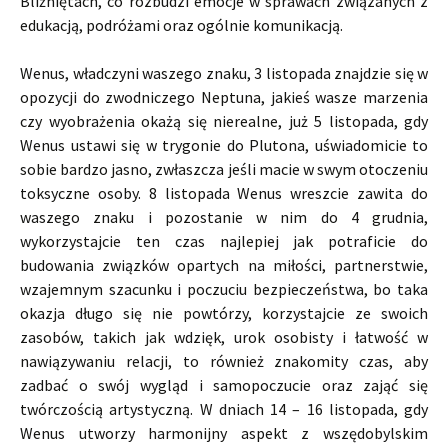
Bliźniętach, co rozbudzi emocje w sprawach związanych z
edukacją, podróżami oraz ogólnie komunikacją.
Wenus, władczyni waszego znaku, 3 listopada znajdzie się w
opozycji do zwodniczego Neptuna, jakieś wasze marzenia
czy wyobrażenia okażą się nierealne, już 5 listopada, gdy
Wenus ustawi się w trygonie do Plutona, uświadomicie to
sobie bardzo jasno, zwłaszcza jeśli macie w swym otoczeniu
toksyczne osoby. 8 listopada Wenus wreszcie zawita do
waszego znaku i pozostanie w nim do 4 grudnia,
wykorzystajcie ten czas najlepiej jak potraficie do
budowania związków opartych na miłości, partnerstwie,
wzajemnym szacunku i poczuciu bezpieczeństwa, bo taka
okazja długo się nie powtórzy, korzystajcie ze swoich
zasobów, takich jak wdzięk, urok osobisty i łatwość w
nawiązywaniu relacji, to również znakomity czas, aby
zadbać o swój wygląd i samopoczucie oraz zająć się
twórczością artystyczną. W dniach 14 – 16 listopada, gdy
Wenus utworzy harmonijny aspekt z wszędobylskim