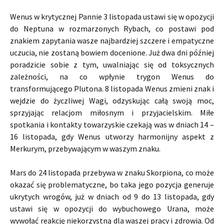
Wenus w krytycznej Pannie 3 listopada ustawi się w opozycji
do Neptuna w rozmarzonych Rybach, co postawi pod
znakiem zapytania wasze najbardziej szczere i empatyczne
uczucia, nie zostaną bowiem docenione. Już dwa dni później
poradzicie sobie z tym, uwalniając się od toksycznych
zależności, na co wpłynie trygon Wenus do
transformującego Plutona. 8 listopada Wenus zmieni znak i
wejdzie do życzliwej Wagi, odzyskując całą swoją moc,
sprzyjając relacjom miłosnym i przyjacielskim. Miłe
spotkania i kontakty towarzyskie czekają was w dniach 14 –
16 listopada, gdy Wenus utworzy harmonijny aspekt z
Merkurym, przebywającym w waszym znaku.
Mars do 24 listopada przebywa w znaku Skorpiona, co może
okazać się problematyczne, bo taka jego pozycja generuje
ukrytych wrogów, już w dniach od 9 do 13 listopada, gdy
ustawi się w opozycji do wybuchowego Urana, może
wywołać reakcję niekorzystną dla waszej pracy i zdrowia. Od