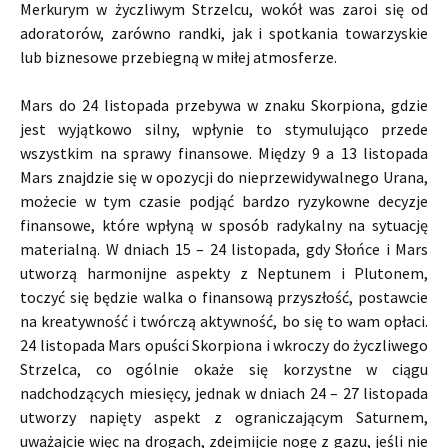
Merkurym w życzliwym Strzelcu, wokół was zaroi się od
adoratorów, zarówno randki, jak i spotkania towarzyskie
lub biznesowe przebiegną w miłej atmosferze.
Mars do 24 listopada przebywa w znaku Skorpiona, gdzie
jest wyjątkowo silny, wpłynie to stymulująco przede
wszystkim na sprawy finansowe. Między 9 a 13 listopada
Mars znajdzie się w opozycji do nieprzewidywalnego Urana,
możecie w tym czasie podjąć bardzo ryzykowne decyzje
finansowe, które wpłyną w sposób radykalny na sytuację
materialną. W dniach 15 – 24 listopada, gdy Słońce i Mars
utworzą harmonijne aspekty z Neptunem i Plutonem,
toczyć się będzie walka o finansową przyszłość, postawcie
na kreatywność i twórczą aktywność, bo się to wam opłaci.
24 listopada Mars opuści Skorpiona i wkroczy do życzliwego
Strzelca, co ogólnie okaże się korzystne w ciągu
nadchodzących miesięcy, jednak w dniach 24 – 27 listopada
utworzy napięty aspekt z ograniczającym Saturnem,
uważajcie więc na drogach, zdejmijcie nogę z gazu, jeśli nie