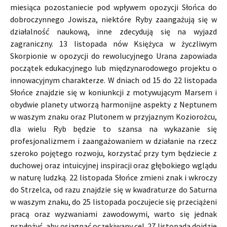
miesiąca pozostaniecie pod wpływem opozycji Słońca do
dobroczynnego Jowisza, niektóre Ryby zaangażują się w
działalność naukową, inne zdecydują się na wyjazd
zagraniczny. 13 listopada nów Księżyca w życzliwym
Skorpionie w opozycji do rewolucyjnego Urana zapowiada
początek edukacyjnego lub międzynarodowego projektu o
innowacyjnym charakterze. W dniach od 15 do 22 listopada
Słońce znajdzie się w koniunkcji z motywującym Marsem i
obydwie planety utworzą harmonijne aspekty z Neptunem
w waszym znaku oraz Plutonem w przyjaznym Koziorożcu,
dla wielu Ryb będzie to szansa na wykazanie się
profesjonalizmem i zaangażowaniem w działanie na rzecz
szeroko pojętego rozwoju, korzystać przy tym będziecie z
duchowej oraz intuicyjnej inspiracji oraz głębokiego wglądu
w naturę ludzką. 22 listopada Słońce zmieni znak i wkroczy
do Strzelca, od razu znajdzie się w kwadraturze do Saturna
w waszym znaku, do 25 listopada poczujecie się przeciążeni
pracą oraz wyzwaniami zawodowymi, warto się jednak
przyłożyć, aby osiągnąć oczekiwany cel. 27 listopada dojdzie