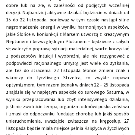
dobre lub na złe, w zależności od podjętych wcześniej
decyzji. Najbardziej aktywnie działać będziecie w dniach od
15 do 22 listopada, ponieważ w tym czasie nastąpi silne
nagromadzenie energii w wyniku harmonijnych aspektów,
jakie Słońce w koniunkcji z Marsem utworzą z kreatywnym
Neptunem i bezwzględnym Plutonem – będziecie z całych
sił walczyć o poprawę sytuacji materialnej, warto korzystać
z podszeptów intuicji i wyobraźni, ale nie rezygnować z
podpowiedzi racjonalnego umysły, jest wiele do zyskania,
ale też do stracenia. 22 listopada Słońce zmieni znak i
wkroczy do życzliwego Strzelca, co zwykle napawa
optymizmem, tym razem jednak w dniach 22 – 25 listopada
znajdzie się w napiętym aspekcie do surowego Saturna, w
wyniku przepracowania lub zbyt intensywnego działania,
jeśli nie zwolnicie tempa, organizm odmówi posłuszeństwa
i zmusi do odpoczynku fundując chorobę lub jakiś sposób
unieruchomienia, uważajcie zwłaszcza na kręgosłup. 27
listopada będzie miała miejsce pełnia Księżyca w życzliwych