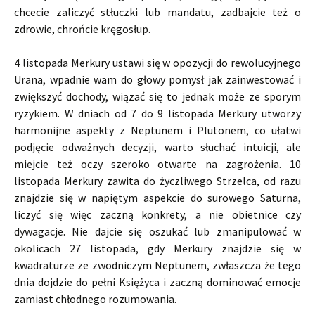
chcecie zaliczyć stłuczki lub mandatu, zadbajcie też o
zdrowie, chrońcie kręgosłup.
4 listopada Merkury ustawi się w opozycji do rewolucyjnego
Urana, wpadnie wam do głowy pomysł jak zainwestować i
zwiększyć dochody, wiązać się to jednak może ze sporym
ryzykiem. W dniach od 7 do 9 listopada Merkury utworzy
harmonijne aspekty z Neptunem i Plutonem, co ułatwi
podjęcie odważnych decyzji, warto słuchać intuicji, ale
miejcie też oczy szeroko otwarte na zagrożenia. 10
listopada Merkury zawita do życzliwego Strzelca, od razu
znajdzie się w napiętym aspekcie do surowego Saturna,
liczyć się więc zaczną konkrety, a nie obietnice czy
dywagacje. Nie dajcie się oszukać lub zmanipulować w
okolicach 27 listopada, gdy Merkury znajdzie się w
kwadraturze ze zwodniczym Neptunem, zwłaszcza że tego
dnia dojdzie do pełni Księżyca i zaczną dominować emocje
zamiast chłodnego rozumowania.