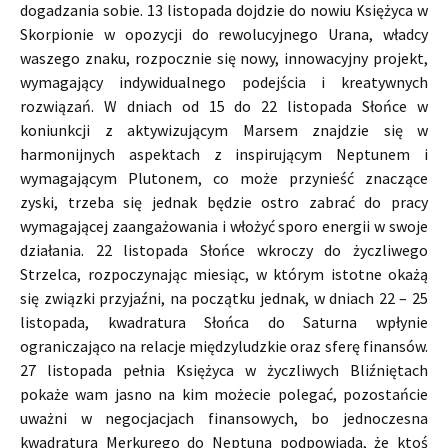
dogadzania sobie. 13 listopada dojdzie do nowiu Księżyca w
Skorpionie w opozycji do rewolucyjnego Urana, władcy
waszego znaku, rozpocznie się nowy, innowacyjny projekt,
wymagający indywidualnego podejścia i kreatywnych
rozwiązań. W dniach od 15 do 22 listopada Słońce w
koniunkcji z aktywizującym Marsem znajdzie się w
harmonijnych aspektach z inspirującym Neptunem i
wymagającym Plutonem, co może przynieść znaczące
zyski, trzeba się jednak będzie ostro zabrać do pracy
wymagającej zaangażowania i włożyć sporo energii w swoje
działania. 22 listopada Słońce wkroczy do życzliwego
Strzelca, rozpoczynając miesiąc, w którym istotne okażą
się związki przyjaźni, na początku jednak, w dniach 22 – 25
listopada, kwadratura Słońca do Saturna wpłynie
ograniczająco na relacje międzyludzkie oraz sferę finansów.
27 listopada pełnia Księżyca w życzliwych Bliźniętach
pokaże wam jasno na kim możecie polegać, pozostańcie
uważni w negocjacjach finansowych, bo jednoczesna
kwadratura Merkurego do Neptuna podpowiada, że ktoś