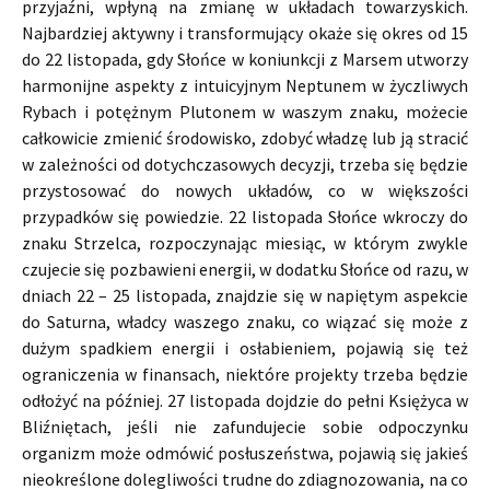
przyjaźni, wpłyną na zmianę w układach towarzyskich.
Najbardziej aktywny i transformujący okaże się okres od 15
do 22 listopada, gdy Słońce w koniunkcji z Marsem utworzy
harmonijne aspekty z intuicyjnym Neptunem w życzliwych
Rybach i potężnym Plutonem w waszym znaku, możecie
całkowicie zmienić środowisko, zdobyć władzę lub ją stracić
w zależności od dotychczasowych decyzji, trzeba się będzie
przystosować do nowych układów, co w większości
przypadków się powiedzie. 22 listopada Słońce wkroczy do
znaku Strzelca, rozpoczynając miesiąc, w którym zwykle
czujecie się pozbawieni energii, w dodatku Słońce od razu, w
dniach 22 – 25 listopada, znajdzie się w napiętym aspekcie
do Saturna, władcy waszego znaku, co wiązać się może z
dużym spadkiem energii i osłabieniem, pojawią się też
ograniczenia w finansach, niektóre projekty trzeba będzie
odłożyć na później. 27 listopada dojdzie do pełni Księżyca w
Bliźniętach, jeśli nie zafundujecie sobie odpoczynku
organizm może odmówić posłuszeństwa, pojawią się jakieś
nieokreślone dolegliwości trudne do zdiagnozowania, na co