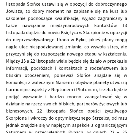
listopada Słońce ustawi się w opozycji do dobroczynnego
Jowisza, to dobry moment na zapisanie się na kurs lub
szkolenie podnoszące kwalifikacje, wyjazd zagraniczny a
także nawiązanie międzynarodowych kontaktów. 13
listopada dojdzie do nowiu Księżyca w Skorpionie w opozycji
do nieprzewidywalnego Urana w Byku, jakieś plany mogą
nagle ulec niespodziewanej zmianie, co wywoła stres, ale
przyczyni się do rozpoczęcia nowego etapu w kształceniu.
Między 15 a 22 listopada wiele będzie się działo w przekazie
informacji, podróżach i kontaktach z rodzeństwem lub
bliskim otoczeniem, ponieważ Słońce znajdzie się w
koniunkcji z walecznym Marsem i obydwie planety utworzą
harmonijne aspekty z Neptunem i Plutonem, trzeba będzie
podjąć wyzwanie i bardzo mocno zaangażować się w
działanie na rzecz swoich bliskich, partnerów życiowych lub
biznesowych. 22 listopada Słońce opuści życzliwego
Skorpiona i wkroczy do optymistycznego Strzelca, od razu
jednak znajdzie się w napiętym aspekcie z ograniczającym
Saturnem w przeciwległych Rybach, w dniach 22 – 25