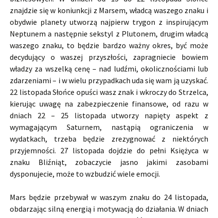
znajdzie się w koniunkcji z Marsem, władcą waszego znaku i
obydwie planety utworzą najpierw trygon z inspirującym
Neptunem a następnie sekstyl z Plutonem, drugim władcą
waszego znaku, to będzie bardzo ważny okres, być może
decydujący o waszej przyszłości, zapragniecie bowiem
władzy za wszelką cenę – nad ludźmi, okolicznościami lub
zdarzeniami – i w wielu przypadkach uda się wam ją uzyskać.
22 listopada Słońce opuści wasz znak i wkroczy do Strzelca,
kierując uwagę na zabezpieczenie finansowe, od razu w
dniach 22 – 25 listopada utworzy napięty aspekt z
wymagającym Saturnem, nastąpią ograniczenia w
wydatkach, trzeba będzie zrezygnować z niektórych
przyjemności. 27 listopada dojdzie do pełni Księżyca w
znaku Bliźniąt, zobaczycie jasno jakimi zasobami
dysponujecie, może to wzbudzić wiele emocji.
Mars będzie przebywał w waszym znaku do 24 listopada,
obdarzając silną energią i motywacją do działania. W dniach