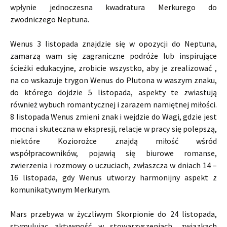
wpłynie jednoczesna kwadratura Merkurego do
zwodniczego Neptuna.
Wenus 3 listopada znajdzie się w opozycji do Neptuna,
zamarzą wam się zagraniczne podróże lub inspirujące
ścieżki edukacyjne, zrobicie wszystko, aby je zrealizować ,
na co wskazuje trygon Wenus do Plutona w waszym znaku,
do którego dojdzie 5 listopada, aspekty te zwiastują
również wybuch romantycznej i zarazem namiętnej miłości.
8 listopada Wenus zmieni znak i wejdzie do Wagi, gdzie jest
mocna i skuteczna w ekspresji, relacje w pracy się polepszą,
niektóre Koziorożce znajdą miłość wśród
współpracowników, pojawią się biurowe romanse,
zwierzenia i rozmowy o uczuciach, zwłaszcza w dniach 14 –
16 listopada, gdy Wenus utworzy harmonijny aspekt z
komunikatywnym Merkurym.
Mars przebywa w życzliwym Skorpionie do 24 listopada,
stymulując aktywność w stowarzyszeniach, związkach