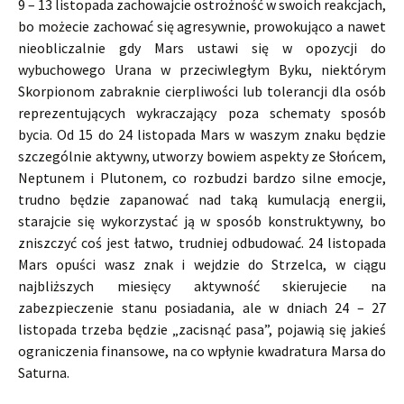
9 – 13 listopada zachowajcie ostrożność w swoich reakcjach,
bo możecie zachować się agresywnie, prowokująco a nawet
nieobliczalnie gdy Mars ustawi się w opozycji do
wybuchowego Urana w przeciwległym Byku, niektórym
Skorpionom zabraknie cierpliwości lub tolerancji dla osób
reprezentujących wykraczający poza schematy sposób
bycia. Od 15 do 24 listopada Mars w waszym znaku będzie
szczególnie aktywny, utworzy bowiem aspekty ze Słońcem,
Neptunem i Plutonem, co rozbudzi bardzo silne emocje,
trudno będzie zapanować nad taką kumulacją energii,
starajcie się wykorzystać ją w sposób konstruktywny, bo
zniszczyć coś jest łatwo, trudniej odbudować. 24 listopada
Mars opuści wasz znak i wejdzie do Strzelca, w ciągu
najbliższych miesięcy aktywność skierujecie na
zabezpieczenie stanu posiadania, ale w dniach 24 – 27
listopada trzeba będzie „zacisnąć pasa”, pojawią się jakieś
ograniczenia finansowe, na co wpłynie kwadratura Marsa do
Saturna.