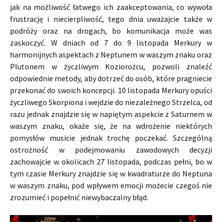
jak na możliwość łatwego ich zaakceptowania, co wywoła
frustrację i niecierpliwość, tego dnia uważajcie także w
podróży oraz na drogach, bo komunikacja może was
zaskoczyć. W dniach od 7 do 9 listopada Merkury w
harmonijnych aspektach z Neptunem w waszym znaku oraz
Plutonem w życzliwym Koziorożcu, pozwoli znaleźć
odpowiednie metody, aby dotrzeć do osób, które pragniecie
przekonać do swoich koncepcji. 10 listopada Merkury opuści
życzliwego Skorpiona i wejdzie do niezależnego Strzelca, od
razu jednak znajdzie się w napiętym aspekcie z Saturnem w
waszym znaku, okaże się, że na wdrożenie niektórych
pomysłów musicie jednak trochę poczekać. Szczególną
ostrożność w podejmowaniu zawodowych decyzji
zachowajcie w okolicach 27 listopada, podczas pełni, bo w
tym czasie Merkury znajdzie się w kwadraturze do Neptuna
w waszym znaku, pod wpływem emocji możecie czegoś nie
zrozumieć i popełnić niewybaczalny błąd.