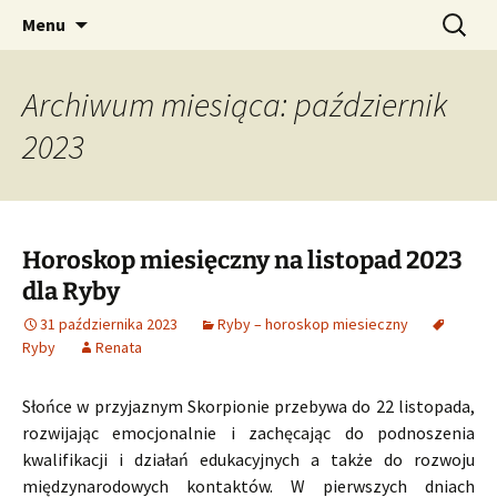
Profesjonalne przepowiednie astrologiczne
Przejdź
Szukaj:
CzaroMarowy horoskop
Menu
do
dzienny, miesięczny i
treści
tygodniowy
Archiwum miesiąca: październik
2023
Horoskop miesięczny na listopad 2023
dla Ryby
31 października 2023
Ryby – horoskop miesieczny
Ryby
Renata
Słońce w przyjaznym Skorpionie przebywa do 22 listopada,
rozwijając emocjonalnie i zachęcając do podnoszenia
kwalifikacji i działań edukacyjnych a także do rozwoju
międzynarodowych kontaktów. W pierwszych dniach