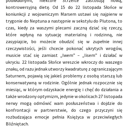
podwładnymi, niektóre Strzelce zastosują nową,
kontrowersyjną dietę. Od 15 do 22 listopada Słońce w
koniunkcji z wojowniczym Marsem ustawi się najpierw w
trygonie do Neptuna a następnie w sekstylu do Plutona, to
czas, kiedy za waszymi plecami zaczną dziać się rzeczy,
które wpłyną na sytuację materialną i rodzinną, nie
zasypiajcie, bo możecie obudzić się w zupełnie innej
rzeczywistości, jeśli chcecie pokonać ukrytych wrogów,
musicie stać się zamiast „lwem” – „lisem” i działać w
ukryciu. 22 listopada Słońce wreszcie wkroczy do waszego
znaku, od razu jednak utworzy kwadraturę z ograniczającym
Saturnem, pojawią się jakieś problemy z osobą starszą lub
konserwatywną w rodzinie. Ogólnie jednak rozpocznie się
miesiąc, w którym odzyskacie energię i chęć do działania a
także wrodzony optymizm, jedynie w okolicach 27 listopada
nerwy mogą odmówić wam posłuszeństwa i dojdzie do
konfrontacji w partnerstwie, do czego przyczyni się
rozbudzająca emocje pełnia Księżyca w przeciwległych
Bliźniętach.