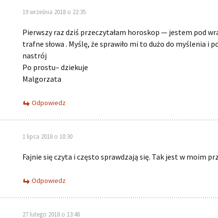
19 września 2018 o 22:35
Pierwszy raz dziś przeczytałam horoskop — jestem pod w
trafne słowa . Myślę, że sprawiło mi to dużo do myślenia i 
nastrój
Po prostu– dziekuje
Malgorzata
Odpowiedz
1 lipca 2018 o 10:30
Fajnie się czyta i często sprawdzają się. Tak jest w moim p
Odpowiedz
27 lutego 2018 o 13:48