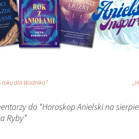
6 roku dla Wodnika”
„H
entarzy do “
Horoskop Anielski na sierpi
la Ryby
”