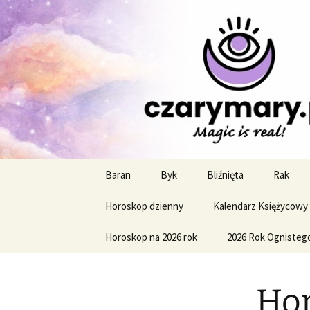
Profesjonalne przepowiednie a
CzaroMaro
miesięczn
Przejdź
Baran
Byk
Bliźnięta
Rak
do
treści
Horoskop dzienny
Kalendarz Księżycowy
Horoskop na 2026 rok
2026 Rok Ognisteg
Hor