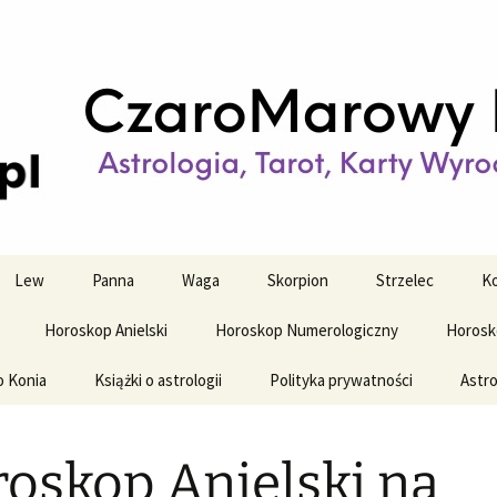
strologiczne
wy horoskop dz
y i tygodniowy
Lew
Panna
Waga
Skorpion
Strzelec
Ko
Horoskop Anielski
Horoskop Numerologiczny
Horosk
o Konia
Książki o astrologii
Polityka prywatności
Astro
oskop Anielski na