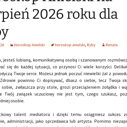
rpień 2026 roku dla
by
026
Horoskop Anielski
horoskop anielski
,
Ryby
Renata
, jesteś lubianą, komunikatywną osobą i szanowanym rozmówcą.
ać się do każdej sytuacji, co przynosi Ci wiele korzyści. Delika
łodyczą Twoje serce. Możesz jednak poczuć niewielki żal z powod
Zdrowie powinno Ci dopisywać, dbasz o siebie, lecz Twoja s
 sobie, zwłaszcza przy stole, grozi przeciążeniem żołądka i wąt
że Twój związek uczuciowy nie jest tym, czego szukasz, poz
dniej osobie.
tkowy talent mediatora i dzięki temu osiągniesz sukces z
ie, administracji, jako sprzedawca lub artysta. Pomimo niezap