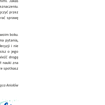
nimi. Jakaś
znaczeniu.
ęczyć przez
grać sprawę
Twoim boku.
na pytania,
cyzji i nie
sisz o jego
aleźć drogę
oł nauki zna
ze spotkasz
jąca Aniołów