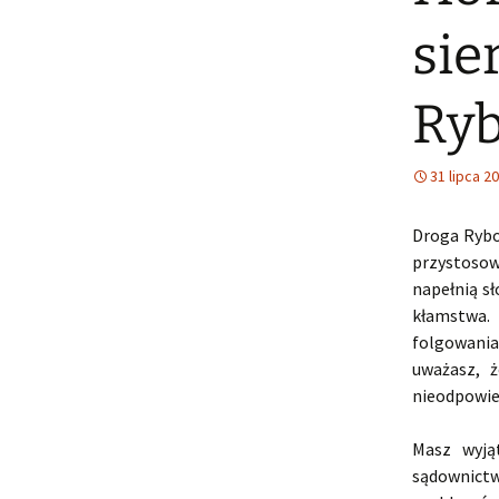
sie
Ry
31 lipca 2
Droga Rybo
przystosow
napełnią s
kłamstwa. 
folgowania
uważasz, 
nieodpowie
Masz wyją
sądownictw