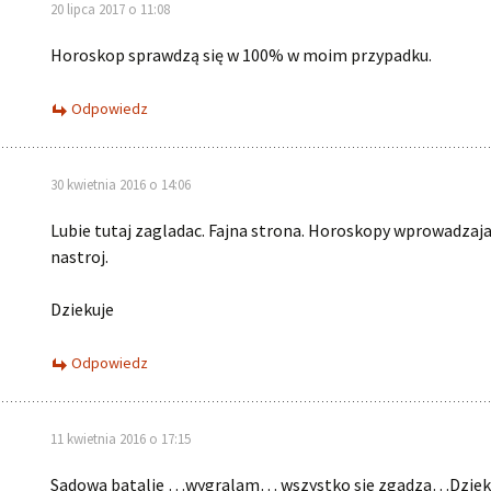
20 lipca 2017 o 11:08
Horoskop sprawdzą się w 100% w moim przypadku.
Odpowiedz
30 kwietnia 2016 o 14:06
Lubie tutaj zagladac. Fajna strona. Horoskopy wprowadzaj
nastroj.
Dziekuje
Odpowiedz
11 kwietnia 2016 o 17:15
Sadowa batalie …wygralam… wszystko sie zgadza…Dziek