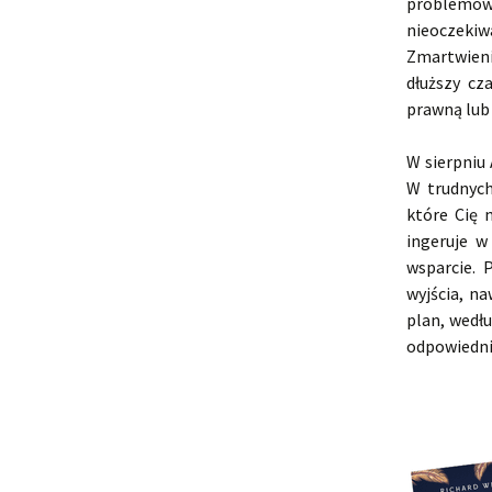
problemów 
nieoczeki
Zmartwieni
dłuższy cz
prawną lub
W sierpniu
W trudnych
które Cię 
ingeruje w
wsparcie. 
wyjścia, na
plan, wedł
odpowiednic