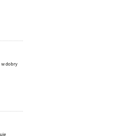
a w dobry
uje