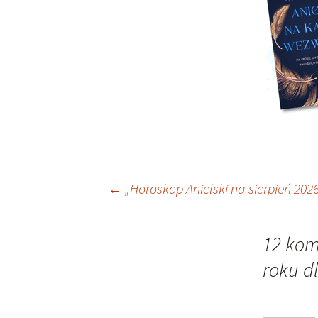
Nawigacja
←
„Horoskop Anielski na sierpień 202
wpisu
12 kom
roku d