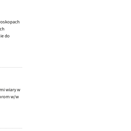
oroskopach
ich
ie do
mi wiary w
utorom w/w