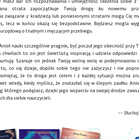
masz dar ich rozpoznawania i umiejętność radzenia sobie z 
wana strata zapoczątkuje Twoją drogę ku nowemu prze
a związane z kradzieżą lub poniesionymi stratami mogą Cię m
as, lecz w końcu okażą się bezpodstawne. Będziesz mogla wy
 urzędową o trudnym i męczącym przebiegu.
 Anioł nauki szczególnie pragnie, być poczuł jego obecność przy 
 chwilach to on jest świetlistą inspiracją i udziela odpowiedzi 
nurtują. Szanuje on jednak Twoją wolną wolę w podejmowaniu de
 to, co się dzieje, dopóki sobie tego nie zażyczysz i nie popro
Pamiętaj, że to droga jest celem i z każdej sytuacji można zn
wet wtedy, kiedy myślisz, że znalazłaś się w ślepym zaułku. Ani
ug którego podążasz, dzięki jego wsparciu na swojej drodze zaws
h dla siebie nauczycieli.
~~ Słucha