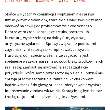
24 lutego 2017
Archiwum
Lew
admin
Słońce w Rybach w koniunkcji z Neptunem nie sprzyja
intensywnym działaniom, starajcie się więc zwolnić tempo i
oderwać na chwilę od problemów życia codziennego.
Dobrze wam zrobi kontakt ze sztuką, teatrem lub
literaturą, wybierzcie się na dobry film, wystawę,
artystyczne wydarzenie. Sprawy związane z podróżami
zagranicznymi zaczną się komplikować, co wywoła
frustracje, odniesiecie wrażenie, że zagrożone jest
spełnienie waszych marzeń z powodu braku środków na ich
realizację. Zamiast się martwić na zapas zaufajcie
przyszłości, która sama zatroszczy się o siebie. Tydzień nie
sprzyja przemieszczaniu się, także nauka ciężko wam
będzie wchodzić do głowy, studenci zdecydowanie wybiorą
imprezowanie zamiast wkuwania. Starajcie się być chociaż
trochę racjonalni i nie przesadzajcie z używkami.