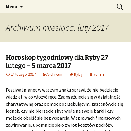
Profesjonalne przepowiednie astrologiczne
Przejdź
Szukaj:
CzaroMarowy horoskop
Menu
do
dzienny, miesięczny i
treści
tygodniowy
Archiwum miesiąca: luty 2017
Horoskop tygodniowy dla Ryby 27
lutego – 5 marca 2017
24 lutego 2017
Archiwum
Ryby
admin
Festiwal planet w waszym znaku sprawi, że nie będziecie
wiedzieli w co włożyć ręce. Zaangażujecie się w działalność
charytatywną oraz pomoc potrzebującym, zastanówcie się
jednak, czy nie bierzecie zbyt wiele na swoje barki i czy
możecie obejść się bez wsparcia. W sprawach finansowych
zawirowanie, upomnicie się o zwrot kosztów podróży,