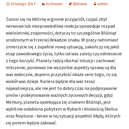
24 lutego 2017
Archiwum
Bliźnięta
admin
Zanosi się na kłótnię w gronie przyjaciół, czyjaś zbyt
nerwowa lub niesprawiedliwa reakcja spowoduje rozpad
wieloletniej znajomości, dotyczy to szczególnie Bliźniąt
urodzonych w trzeciej dekadzie znaku. W pracy natomiast
zmierzycie się z zupełnie nową sytuacją, zakończy się jakiś
etap zawodowego życia, tylko od was zależy czy odniesiecie
z tego korzyść. Planety radzą słuchać intuicji i zachować
milczenie, ponieważ nie wszystkie aspekty sprawy są dla
was widoczne, dopiero przyszłość okaże sens tego, co się
wokół was dzieje. Kariera będzie dla was teraz
najważniejsza, ale nie jest to dobry czas na podpisywanie
umów i podejmowanie ważnych życiowych decyzji, gdyż
Merkury, planeta opiekująca się znakiem Bliźniąt, jest
wybitnie osłabiona pobytem w Rybach i bliskością Słońca
oraz Neptuna – łatwo w tej sytuacji popełnić błędy, których
się potem będzie żałować.