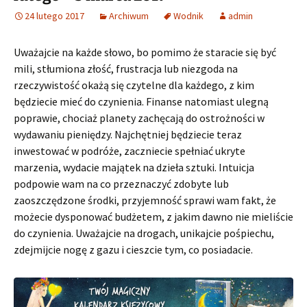
24 lutego 2017
Archiwum
Wodnik
admin
Uważajcie na każde słowo, bo pomimo że staracie się być
mili, stłumiona złość, frustracja lub niezgoda na
rzeczywistość okażą się czytelne dla każdego, z kim
będziecie mieć do czynienia. Finanse natomiast ulegną
poprawie, chociaż planety zachęcają do ostrożności w
wydawaniu pieniędzy. Najchętniej będziecie teraz
inwestować w podróże, zaczniecie spełniać ukryte
marzenia, wydacie majątek na dzieła sztuki. Intuicja
podpowie wam na co przeznaczyć zdobyte lub
zaoszczędzone środki, przyjemność sprawi wam fakt, że
możecie dysponować budżetem, z jakim dawno nie mieliście
do czynienia. Uważajcie na drogach, unikajcie pośpiechu,
zdejmijcie nogę z gazu i cieszcie tym, co posiadacie.