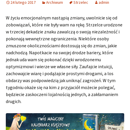
24 lutego 2017
Archiwum
Strzelec
admin
W życiu emocjonalnym nastąpią zmiany, uwolnicie się od
zobowiązań, które nie były wam na rękę. Strzelce urodzone
w trzeciej dekadzie znaku zawalczą o swoją niezależność i
pokonają wewnętrzne ograniczenia. Niektóre osoby
zmuszone okolicznościami dostosują się do zmian, jakie
nadchodzą. Napotkacie na swojej drodze bariery, które
jednak uda wam się pokonać dzięki wrodzonemu
optymizmowi i wierze we własne siły. Zaufajcie intuicji,
zachowajcie wiarę i podążajcie prostymi drogami, a los
obdarzy was podpowiedzią jak uniknąć zagrożeń. W tym
tygodniu okaże się na kim z przyjaciół możecie polegać,
będziecie zaskoczeni lojalnością jednych, a zakłamaniem
drugich.