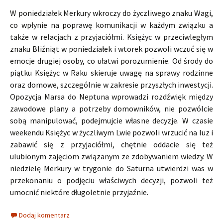
W poniedziałek Merkury wkroczy do życzliwego znaku Wagi,
co wpłynie na poprawę komunikacji w każdym związku a
także w relacjach z przyjaciółmi. Księżyc w przeciwległym
znaku Bliźniąt w poniedziałek i wtorek pozwoli wczuć się w
emocje drugiej osoby, co ułatwi porozumienie. Od środy do
piątku Księżyc w Raku skieruje uwagę na sprawy rodzinne
oraz domowe, szczególnie w zakresie przyszłych inwestycji.
Opozycja Marsa do Neptuna wprowadzi rozdźwięk między
zawodowe plany a potrzeby domowników, nie pozwólcie
sobą manipulować, podejmujcie własne decyzje. W czasie
weekendu Księżyc w życzliwym Lwie pozwoli wrzucić na luz i
zabawić się z przyjaciółmi, chętnie oddacie się też
ulubionym zajęciom związanym ze zdobywaniem wiedzy. W
niedzielę Merkury w trygonie do Saturna utwierdzi was w
przekonaniu o podjęciu właściwych decyzji, pozwoli też
umocnić niektóre długoletnie przyjaźnie.
Dodaj komentarz