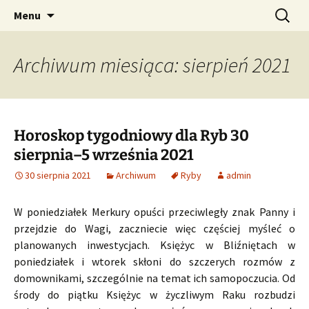
Profesjonalne przepowiednie astrologiczne
Przejdź
Szukaj:
CzaroMarowy horoskop
Menu
do
dzienny, miesięczny i
treści
tygodniowy
Archiwum miesiąca: sierpień 2021
Horoskop tygodniowy dla Ryb 30
sierpnia–5 września 2021
30 sierpnia 2021
Archiwum
Ryby
admin
W poniedziałek Merkury opuści przeciwległy znak Panny i
przejdzie do Wagi, zaczniecie więc częściej myśleć o
planowanych inwestycjach. Księżyc w Bliźniętach w
poniedziałek i wtorek skłoni do szczerych rozmów z
domownikami, szczególnie na temat ich samopoczucia. Od
środy do piątku Księżyc w życzliwym Raku rozbudzi