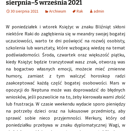
sierpnia–5 września 2021
30 sierpnia 2021
Archiwum
Rak
admin
W poniedziałek i wtorek Księżyc w znaku Bliźniąt skłoni
niektóre Raki do zagłębienia się w meandry swojej bogatej
uczuciowości, warto te dni poświęcić na rozwój osobisty,
szkolenia lub warsztaty, które wzbogacą wiedzę na temat
podświadomości. Środa, czwartek oraz większość piątku,
kiedy Księżyc będzie tranzytował wasz znak, otworzą was
na bogactwo własnych emocji, możecie mieć zmienne
humory, zamiast z tym walczyć horoskop radzi
zaakceptować każdą część bogatej osobowości. Mars w
opozycji do Neptuna może was doprowadzić do błędnych
wniosków, jeśli pozwolicie na to, żeby kierowała wami złość
lub frustracja. W czasie weekendu wydacie sporo pieniędzy
na potrzeby dzieci oraz na luksusowe przedmioty, aby
sprawić sobie nieco przyjemności. Merkury, który od
poniedziałku przebywa w znaku dyplomatycznej Wagi, w