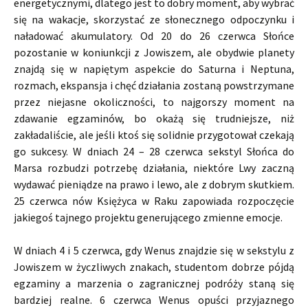
energetycznymi, dlatego jest to dobry moment, aby wybrać
się na wakacje, skorzystać ze słonecznego odpoczynku i
naładować akumulatory. Od 20 do 26 czerwca Słońce
pozostanie w koniunkcji z Jowiszem, ale obydwie planety
znajdą się w napiętym aspekcie do Saturna i Neptuna,
rozmach, ekspansja i chęć działania zostaną powstrzymane
przez niejasne okoliczności, to najgorszy moment na
zdawanie egzaminów, bo okażą się trudniejsze, niż
zakładaliście, ale jeśli ktoś się solidnie przygotował czekają
go sukcesy. W dniach 24 – 28 czerwca sekstyl Słońca do
Marsa rozbudzi potrzebę działania, niektóre Lwy zaczną
wydawać pieniądze na prawo i lewo, ale z dobrym skutkiem.
25 czerwca nów Księżyca w Raku zapowiada rozpoczęcie
jakiegoś tajnego projektu generującego zmienne emocje.
W dniach 4 i 5 czerwca, gdy Wenus znajdzie się w sekstylu z
Jowiszem w życzliwych znakach, studentom dobrze pójdą
egzaminy a marzenia o zagranicznej podróży staną się
bardziej realne. 6 czerwca Wenus opuści przyjaznego