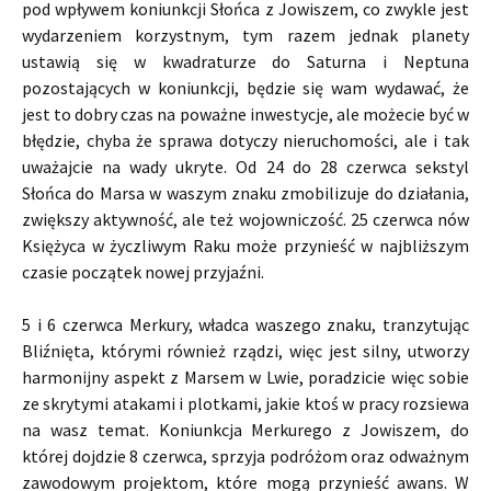
pod wpływem koniunkcji Słońca z Jowiszem, co zwykle jest
wydarzeniem korzystnym, tym razem jednak planety
ustawią się w kwadraturze do Saturna i Neptuna
pozostających w koniunkcji, będzie się wam wydawać, że
jest to dobry czas na poważne inwestycje, ale możecie być w
błędzie, chyba że sprawa dotyczy nieruchomości, ale i tak
uważajcie na wady ukryte. Od 24 do 28 czerwca sekstyl
Słońca do Marsa w waszym znaku zmobilizuje do działania,
zwiększy aktywność, ale też wojowniczość. 25 czerwca nów
Księżyca w życzliwym Raku może przynieść w najbliższym
czasie początek nowej przyjaźni.
5 i 6 czerwca Merkury, władca waszego znaku, tranzytując
Bliźnięta, którymi również rządzi, więc jest silny, utworzy
harmonijny aspekt z Marsem w Lwie, poradzicie więc sobie
ze skrytymi atakami i plotkami, jakie ktoś w pracy rozsiewa
na wasz temat. Koniunkcja Merkurego z Jowiszem, do
której dojdzie 8 czerwca, sprzyja podróżom oraz odważnym
zawodowym projektom, które mogą przynieść awans. W