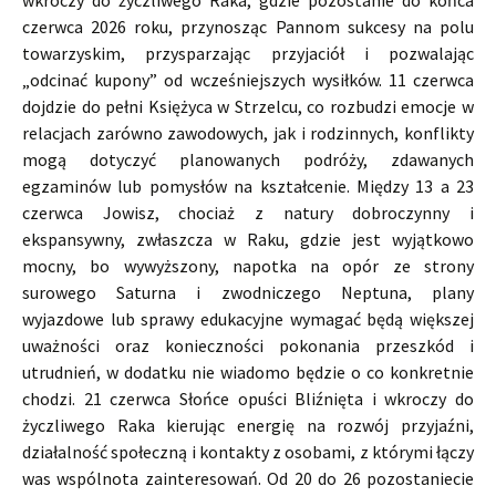
wkroczy do życzliwego Raka, gdzie pozostanie do końca
czerwca 2026 roku, przynosząc Pannom sukcesy na polu
towarzyskim, przysparzając przyjaciół i pozwalając
„odcinać kupony” od wcześniejszych wysiłków. 11 czerwca
dojdzie do pełni Księżyca w Strzelcu, co rozbudzi emocje w
relacjach zarówno zawodowych, jak i rodzinnych, konflikty
mogą dotyczyć planowanych podróży, zdawanych
egzaminów lub pomysłów na kształcenie. Między 13 a 23
czerwca Jowisz, chociaż z natury dobroczynny i
ekspansywny, zwłaszcza w Raku, gdzie jest wyjątkowo
mocny, bo wywyższony, napotka na opór ze strony
surowego Saturna i zwodniczego Neptuna, plany
wyjazdowe lub sprawy edukacyjne wymagać będą większej
uważności oraz konieczności pokonania przeszkód i
utrudnień, w dodatku nie wiadomo będzie o co konkretnie
chodzi. 21 czerwca Słońce opuści Bliźnięta i wkroczy do
życzliwego Raka kierując energię na rozwój przyjaźni,
działalność społeczną i kontakty z osobami, z którymi łączy
was wspólnota zainteresowań. Od 20 do 26 pozostaniecie