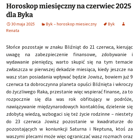
Horoskop miesięczny na czerwiec 2025
dla Byka
30 maja 2025
Byk – horoskop miesieczny
Byk
Renata
Słońce pozostaje w znaku Bliźniąt do 21 czerwca, kierując
uwagę na zabezpieczenie finansowe, zdobywanie i
wydawanie pieniędzy, warto skupić się na tym temacie
zwłaszcza w pierwszej dekadzie miesiąca, kiedy jeszcze na
wasz stan posiadania wpływać będzie Jowisz, bowiem już 9
czerwca ta dobroczynna planeta opuści Bliźnięta i wkroczy
do życzliwego Raka, przestanie więc wspierać finanse, za to
rozpocznie się dla was rok obfitujący w podróże,
nawiązywanie międzynarodowych kontaktów, dzielenie się
zdobytą wiedzą, wzbogaci się też życie rodzinne – niestety
do 23 czerwca Jowisz pozostanie w kwadraturze do
pozostających w koniunkcji Saturna i Neptuna, ktoś za
waszymi plecami może więc ograniczać wasz rozmach oraz