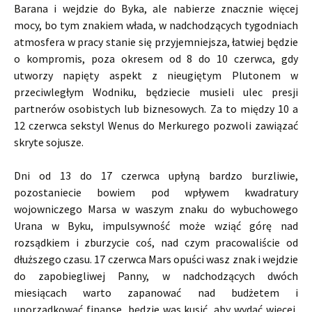
Barana i wejdzie do Byka, ale nabierze znacznie więcej
mocy, bo tym znakiem włada, w nadchodzących tygodniach
atmosfera w pracy stanie się przyjemniejsza, łatwiej będzie
o kompromis, poza okresem od 8 do 10 czerwca, gdy
utworzy napięty aspekt z nieugiętym Plutonem w
przeciwległym Wodniku, będziecie musieli ulec presji
partnerów osobistych lub biznesowych. Za to między 10 a
12 czerwca sekstyl Wenus do Merkurego pozwoli zawiązać
skryte sojusze.
Dni od 13 do 17 czerwca upłyną bardzo burzliwie,
pozostaniecie bowiem pod wpływem kwadratury
wojowniczego Marsa w waszym znaku do wybuchowego
Urana w Byku, impulsywność może wziąć górę nad
rozsądkiem i zburzycie coś, nad czym pracowaliście od
dłuższego czasu. 17 czerwca Mars opuści wasz znak i wejdzie
do zapobiegliwej Panny, w nadchodzących dwóch
miesiącach warto zapanować nad budżetem i
uporządkować finanse, będzie was kusić, aby wydać więcej,