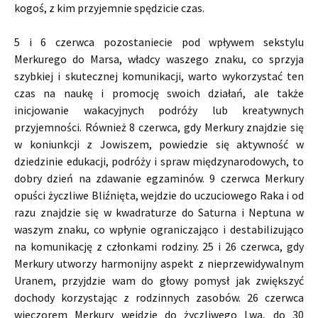
kogoś, z kim przyjemnie spędzicie czas.
5 i 6 czerwca pozostaniecie pod wpływem sekstylu
Merkurego do Marsa, władcy waszego znaku, co sprzyja
szybkiej i skutecznej komunikacji, warto wykorzystać ten
czas na naukę i promocję swoich działań, ale także
inicjowanie wakacyjnych podróży lub kreatywnych
przyjemności. Również 8 czerwca, gdy Merkury znajdzie się
w koniunkcji z Jowiszem, powiedzie się aktywność w
dziedzinie edukacji, podróży i spraw międzynarodowych, to
dobry dzień na zdawanie egzaminów. 9 czerwca Merkury
opuści życzliwe Bliźnięta, wejdzie do uczuciowego Raka i od
razu znajdzie się w kwadraturze do Saturna i Neptuna w
waszym znaku, co wpłynie ograniczająco i destabilizująco
na komunikację z członkami rodziny. 25 i 26 czerwca, gdy
Merkury utworzy harmonijny aspekt z nieprzewidywalnym
Uranem, przyjdzie wam do głowy pomysł jak zwiększyć
dochody korzystając z rodzinnych zasobów. 26 czerwca
wieczorem Merkury wejdzie do życzliwego Lwa, do 30