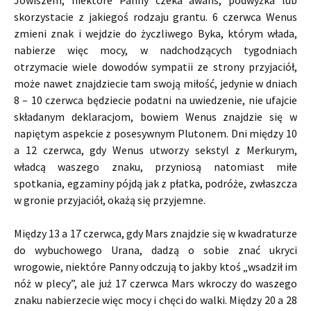
Jowiszem, niektóre Panny czeka awans, podwyżka lub
skorzystacie z jakiegoś rodzaju grantu. 6 czerwca Wenus
zmieni znak i wejdzie do życzliwego Byka, którym włada,
nabierze więc mocy, w nadchodzących tygodniach
otrzymacie wiele dowodów sympatii ze strony przyjaciół,
może nawet znajdziecie tam swoją miłość, jedynie w dniach
8 – 10 czerwca będziecie podatni na uwiedzenie, nie ufajcie
składanym deklaracjom, bowiem Wenus znajdzie się w
napiętym aspekcie z posesywnym Plutonem. Dni między 10
a 12 czerwca, gdy Wenus utworzy sekstyl z Merkurym,
władcą waszego znaku, przyniosą natomiast miłe
spotkania, egzaminy pójdą jak z płatka, podróże, zwłaszcza
w gronie przyjaciół, okażą się przyjemne.
Między 13 a 17 czerwca, gdy Mars znajdzie się w kwadraturze
do wybuchowego Urana, dadzą o sobie znać ukryci
wrogowie, niektóre Panny odczują to jakby ktoś „wsadził im
nóż w plecy”, ale już 17 czerwca Mars wkroczy do waszego
znaku nabierzecie więc mocy i chęci do walki. Między 20 a 28