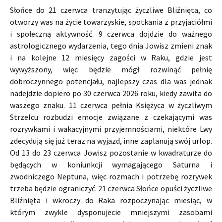
Słońce do 21 czerwca tranzytując życzliwe Bliźnięta, co
otworzy was na życie towarzyskie, spotkania z przyjaciółmi
i społeczną aktywność. 9 czerwca dojdzie do ważnego
astrologicznego wydarzenia, tego dnia Jowisz zmieni znak
i na kolejne 12 miesięcy zagości w Raku, gdzie jest
wywyższony, więc będzie mógł rozwinąć pełnię
dobroczynnego potencjału, najlepszy czas dla was jednak
nadejdzie dopiero po 30 czerwca 2026 roku, kiedy zawita do
waszego znaku. 11 czerwca pełnia Księżyca w życzliwym
Strzelcu rozbudzi emocje związane z czekającymi was
rozrywkami i wakacyjnymi przyjemnościami, niektóre Lwy
zdecydują się już teraz na wyjazd, inne zaplanują swój urlop.
Od 13 do 23 czerwca Jowisz pozostanie w kwadraturze do
będących w koniunkcji wymagającego Saturna i
zwodniczego Neptuna, więc rozmach i potrzebę rozrywek
trzeba będzie ograniczyć. 21 czerwca Słońce opuści życzliwe
Bliźnięta i wkroczy do Raka rozpoczynając miesiąc, w
którym zwykle dysponujecie mniejszymi zasobami