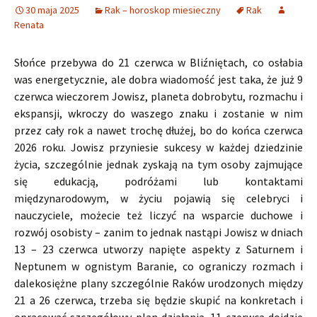
30 maja 2025
Rak – horoskop miesieczny
Rak
Renata
Słońce przebywa do 21 czerwca w Bliźniętach, co osłabia
was energetycznie, ale dobra wiadomość jest taka, że już 9
czerwca wieczorem Jowisz, planeta dobrobytu, rozmachu i
ekspansji, wkroczy do waszego znaku i zostanie w nim
przez cały rok a nawet trochę dłużej, bo do końca czerwca
2026 roku. Jowisz przyniesie sukcesy w każdej dziedzinie
życia, szczególnie jednak zyskają na tym osoby zajmujące
się edukacją, podróżami lub kontaktami
międzynarodowym, w życiu pojawią się celebryci i
nauczyciele, możecie też liczyć na wsparcie duchowe i
rozwój osobisty – zanim to jednak nastąpi Jowisz w dniach
13 – 23 czerwca utworzy napięte aspekty z Saturnem i
Neptunem w ognistym Baranie, co ograniczy rozmach i
dalekosiężne plany szczególnie Raków urodzonych między
21 a 26 czerwca, trzeba się będzie skupić na konkretach i
opracować szczegółowy plan działania. 11 czerwca dojdzie