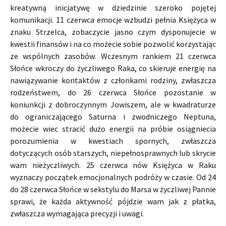
kreatywną inicjatywę w dziedzinie szeroko pojętej
komunikacji. 11 czerwca emocje wzbudzi pełnia Księżyca w
znaku Strzelca, zobaczycie jasno czym dysponujecie w
kwestii finansów i na co możecie sobie pozwolić korzystając
ze wspólnych zasobów. Wczesnym rankiem 21 czerwca
Słońce wkroczy do życzliwego Raka, co skieruje energię na
nawiązywanie kontaktów z członkami rodziny, zwłaszcza
rodzeństwem, do 26 czerwca Słońce pozostanie w
koniunkcji z dobroczynnym Jowiszem, ale w kwadraturze
do ograniczającego Saturna i zwodniczego Neptuna,
możecie wiec stracić dużo energii na próbie osiągniecia
porozumienia w kwestiach spornych, zwłaszcza
dotyczących osób starszych, niepełnosprawnych lub skrycie
wam nieżyczliwych. 25 czerwca nów Księżyca w Raku
wyznaczy początek emocjonalnych podróży w czasie. Od 24
do 28 czerwca Słońce w sekstylu do Marsa w życzliwej Pannie
sprawi, że każda aktywność pójdzie wam jak z płatka,
zwłaszcza wymagająca precyzji i uwagi.