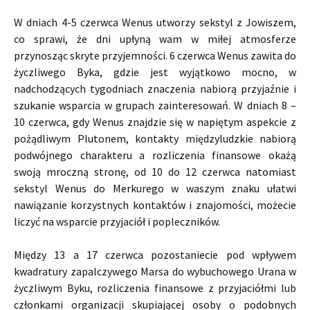
W dniach 4-5 czerwca Wenus utworzy sekstyl z Jowiszem,
co sprawi, że dni upłyną wam w miłej atmosferze
przynosząc skryte przyjemności. 6 czerwca Wenus zawita do
życzliwego Byka, gdzie jest wyjątkowo mocno, w
nadchodzących tygodniach znaczenia nabiorą przyjaźnie i
szukanie wsparcia w grupach zainteresowań. W dniach 8 –
10 czerwca, gdy Wenus znajdzie się w napiętym aspekcie z
pożądliwym Plutonem, kontakty międzyludzkie nabiorą
podwójnego charakteru a rozliczenia finansowe okażą
swoją mroczną stronę, od 10 do 12 czerwca natomiast
sekstyl Wenus do Merkurego w waszym znaku ułatwi
nawiązanie korzystnych kontaktów i znajomości, możecie
liczyć na wsparcie przyjaciół i popleczników.
Między 13 a 17 czerwca pozostaniecie pod wpływem
kwadratury zapalczywego Marsa do wybuchowego Urana w
życzliwym Byku, rozliczenia finansowe z przyjaciółmi lub
członkami organizacji skupiającej osoby o podobnych