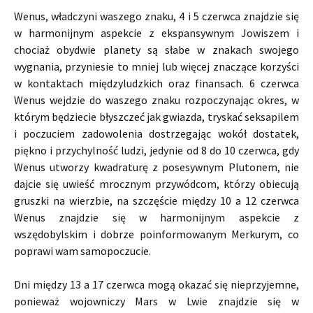
Wenus, władczyni waszego znaku, 4 i 5 czerwca znajdzie się
w harmonijnym aspekcie z ekspansywnym Jowiszem i
chociaż obydwie planety są słabe w znakach swojego
wygnania, przyniesie to mniej lub więcej znaczące korzyści
w kontaktach międzyludzkich oraz finansach. 6 czerwca
Wenus wejdzie do waszego znaku rozpoczynając okres, w
którym będziecie błyszczeć jak gwiazda, tryskać seksapilem
i poczuciem zadowolenia dostrzegając wokół dostatek,
piękno i przychylność ludzi, jedynie od 8 do 10 czerwca, gdy
Wenus utworzy kwadraturę z posesywnym Plutonem, nie
dajcie się uwieść mrocznym przywódcom, którzy obiecują
gruszki na wierzbie, na szczęście między 10 a 12 czerwca
Wenus znajdzie się w harmonijnym aspekcie z
wszędobylskim i dobrze poinformowanym Merkurym, co
poprawi wam samopoczucie.
Dni między 13 a 17 czerwca mogą okazać się nieprzyjemne,
ponieważ wojowniczy Mars w Lwie znajdzie się w