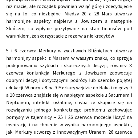
niż macie, ale rozsądek powinien wziąć górę i zdecydujecie
się na to, co niezbędne. Między 20 a 28 Mars utworzy
harmonijne aspekty najpierw z Jowiszem a następnie
Słońcem, co wpłynie pozytywnie na stan finansów pod
warunkiem, że skorzystacie z rezerw a nie kredytów.
5 i 6 czerwca Merkury w życzliwych Bliźniętach utworzy
harmonijny aspekt z Marsem w waszym znaku, co sprzyja
podejmowaniu szybkich i skutecznych decyzji, również 8
czerwca koniunkcja Merkurego z Jowiszem zaowocuje
dobrymi decyzji dotyczącymi podróży lub szeroko pojętej
edukacji. W nocy z 8 na 9 Merkury wejdzie do Raka i między 9
a 10 czerwca znajdzie się w napiętym aspekcie z Saturnem i
Neptunem, intelekt osłabnie, chyba że skupicie się na
rozwiązaniu jednego konkretnego problemu zachowując
pomysły w tajemnicy – 25 i 26 czerwca możecie liczyć na
inspirację i natchnienie w wyniku harmonijnego aspektu,
jaki Merkury utworzy z innowacyjnym Uranem. 26 czerwca