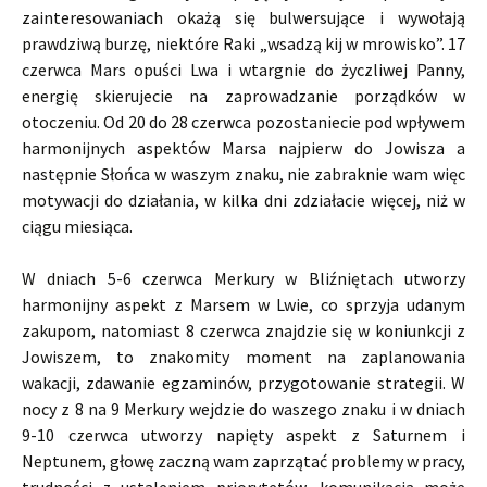
zainteresowaniach okażą się bulwersujące i wywołają
prawdziwą burzę, niektóre Raki „wsadzą kij w mrowisko”. 17
czerwca Mars opuści Lwa i wtargnie do życzliwej Panny,
energię skierujecie na zaprowadzanie porządków w
otoczeniu. Od 20 do 28 czerwca pozostaniecie pod wpływem
harmonijnych aspektów Marsa najpierw do Jowisza a
następnie Słońca w waszym znaku, nie zabraknie wam więc
motywacji do działania, w kilka dni zdziałacie więcej, niż w
ciągu miesiąca.
W dniach 5-6 czerwca Merkury w Bliźniętach utworzy
harmonijny aspekt z Marsem w Lwie, co sprzyja udanym
zakupom, natomiast 8 czerwca znajdzie się w koniunkcji z
Jowiszem, to znakomity moment na zaplanowania
wakacji, zdawanie egzaminów, przygotowanie strategii. W
nocy z 8 na 9 Merkury wejdzie do waszego znaku i w dniach
9-10 czerwca utworzy napięty aspekt z Saturnem i
Neptunem, głowę zaczną wam zaprzątać problemy w pracy,
trudności z ustaleniem priorytetów, komunikacja może