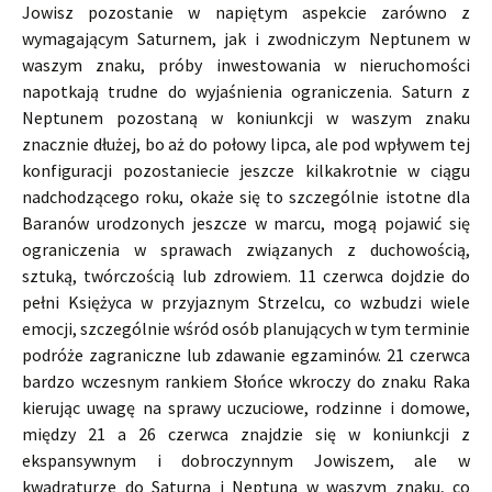
Jowisz pozostanie w napiętym aspekcie zarówno z
wymagającym Saturnem, jak i zwodniczym Neptunem w
waszym znaku, próby inwestowania w nieruchomości
napotkają trudne do wyjaśnienia ograniczenia. Saturn z
Neptunem pozostaną w koniunkcji w waszym znaku
znacznie dłużej, bo aż do połowy lipca, ale pod wpływem tej
konfiguracji pozostaniecie jeszcze kilkakrotnie w ciągu
nadchodzącego roku, okaże się to szczególnie istotne dla
Baranów urodzonych jeszcze w marcu, mogą pojawić się
ograniczenia w sprawach związanych z duchowością,
sztuką, twórczością lub zdrowiem. 11 czerwca dojdzie do
pełni Księżyca w przyjaznym Strzelcu, co wzbudzi wiele
emocji, szczególnie wśród osób planujących w tym terminie
podróże zagraniczne lub zdawanie egzaminów. 21 czerwca
bardzo wczesnym rankiem Słońce wkroczy do znaku Raka
kierując uwagę na sprawy uczuciowe, rodzinne i domowe,
między 21 a 26 czerwca znajdzie się w koniunkcji z
ekspansywnym i dobroczynnym Jowiszem, ale w
kwadraturze do Saturna i Neptuna w waszym znaku, co