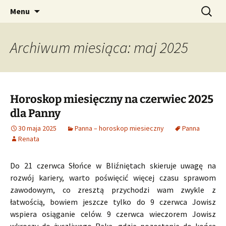
Profesjonalne przepowiednie astrologiczne
Przejdź
Szukaj:
CzaroMarowy horoskop
Menu
do
dzienny, miesięczny i
treści
tygodniowy
Archiwum miesiąca: maj 2025
Horoskop miesięczny na czerwiec 2025
dla Panny
30 maja 2025
Panna – horoskop miesieczny
Panna
Renata
Do 21 czerwca Słońce w Bliźniętach skieruje uwagę na
rozwój kariery, warto poświęcić więcej czasu sprawom
zawodowym, co zresztą przychodzi wam zwykle z
łatwością, bowiem jeszcze tylko do 9 czerwca Jowisz
wspiera osiąganie celów. 9 czerwca wieczorem Jowisz