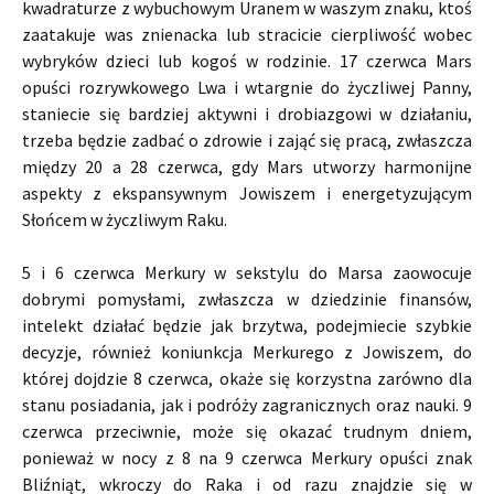
kwadraturze z wybuchowym Uranem w waszym znaku, ktoś
zaatakuje was znienacka lub stracicie cierpliwość wobec
wybryków dzieci lub kogoś w rodzinie. 17 czerwca Mars
opuści rozrywkowego Lwa i wtargnie do życzliwej Panny,
staniecie się bardziej aktywni i drobiazgowi w działaniu,
trzeba będzie zadbać o zdrowie i zająć się pracą, zwłaszcza
między 20 a 28 czerwca, gdy Mars utworzy harmonijne
aspekty z ekspansywnym Jowiszem i energetyzującym
Słońcem w życzliwym Raku.
5 i 6 czerwca Merkury w sekstylu do Marsa zaowocuje
dobrymi pomysłami, zwłaszcza w dziedzinie finansów,
intelekt działać będzie jak brzytwa, podejmiecie szybkie
decyzje, również koniunkcja Merkurego z Jowiszem, do
której dojdzie 8 czerwca, okaże się korzystna zarówno dla
stanu posiadania, jak i podróży zagranicznych oraz nauki. 9
czerwca przeciwnie, może się okazać trudnym dniem,
ponieważ w nocy z 8 na 9 czerwca Merkury opuści znak
Bliźniąt, wkroczy do Raka i od razu znajdzie się w