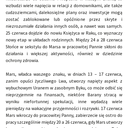
wzbudzi wiele napięcia w relacji z domownikami, ale także
cudzoziemcami, dalekosiężne plany oraz inwestycje mogą
zostać zablokowane lub opóźnione przez skryte i
niezrozumiałe działania innych osób, a nawet was samych.
25 czerwca dojdzie do nowiu Księżyca w Raku, co wyznaczy
nowy etap w układach rodzinnych. Między 24 a 28 czerwca
Słońce w sekstylu do Marsa w pracowitej Pannie skłoni do
działania i większej aktywności, również w dziedzinie
ochrony zdrowia.
Mars, władca waszego znaku, w dniach 13 – 17 czerwca,
zanim opuści życzliwego Lwa, utworzy napięty aspekt z
wybuchowym Uranem w zasobnym Byku, co może odbić się
nieprzyjemnie na finansach, niektóre Barany stracą w
wyniku niefortunnej spekulacji, inne wydadzą wiele
pieniędzy na wakacyjne przyjemności i rozrywki. 17 czerwca
Mars wkroczy do pracowitej Panny, zabierzecie się ostro do
pracy szczególnie między 20 a 26 czerwca, gdy Mars utworzy