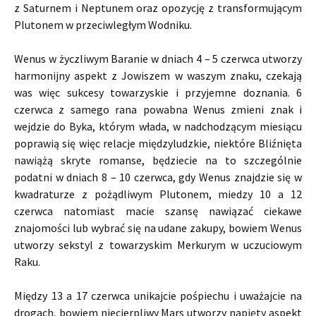
z Saturnem i Neptunem oraz opozycję z transformującym
Plutonem w przeciwległym Wodniku.
Wenus w życzliwym Baranie w dniach 4 – 5 czerwca utworzy
harmonijny aspekt z Jowiszem w waszym znaku, czekają
was więc sukcesy towarzyskie i przyjemne doznania. 6
czerwca z samego rana powabna Wenus zmieni znak i
wejdzie do Byka, którym włada, w nadchodzącym miesiącu
poprawią się więc relacje międzyludzkie, niektóre Bliźnięta
nawiążą skryte romanse, będziecie na to szczególnie
podatni w dniach 8 – 10 czerwca, gdy Wenus znajdzie się w
kwadraturze z pożądliwym Plutonem, miedzy 10 a 12
czerwca natomiast macie szansę nawiązać ciekawe
znajomości lub wybrać się na udane zakupy, bowiem Wenus
utworzy sekstyl z towarzyskim Merkurym w uczuciowym
Raku.
Między 13 a 17 czerwca unikajcie pośpiechu i uważajcie na
drogach, bowiem niecierpliwy Mars utworzy napięty aspekt