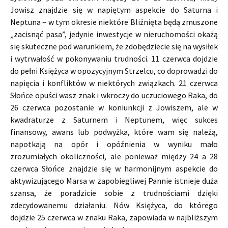
Jowisz znajdzie się w napiętym aspekcie do Saturna i
Neptuna – w tym okresie niektóre Bliźnięta będą zmuszone
„zacisnąć pasa”, jedynie inwestycje w nieruchomości okażą
się skuteczne pod warunkiem, że zdobędziecie się na wysiłek
i wytrwałość w pokonywaniu trudności. 11 czerwca dojdzie
do pełni Księżyca w opozycyjnym Strzelcu, co doprowadzi do
napięcia i konfliktów w niektórych związkach. 21 czerwca
Słońce opuści wasz znak i wkroczy do uczuciowego Raka, do
26 czerwca pozostanie w koniunkcji z Jowiszem, ale w
kwadraturze z Saturnem i Neptunem, więc sukces
finansowy, awans lub podwyżka, które wam się należą,
napotkają na opór i opóźnienia w wyniku mało
zrozumiałych okoliczności, ale ponieważ między 24 a 28
czerwca Słońce znajdzie się w harmonijnym aspekcie do
aktywizującego Marsa w zapobiegliwej Pannie istnieje duża
szansa, że poradzicie sobie z trudnościami dzięki
zdecydowanemu działaniu. Nów Księżyca, do którego
dojdzie 25 czerwca w znaku Raka, zapowiada w najbliższym