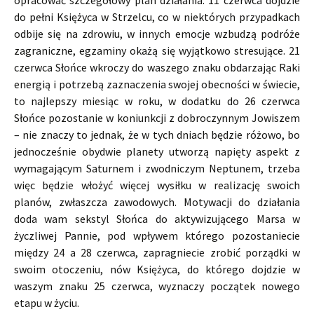
do pełni Księżyca w Strzelcu, co w niektórych przypadkach
odbije się na zdrowiu, w innych emocje wzbudzą podróże
zagraniczne, egzaminy okażą się wyjątkowo stresujące. 21
czerwca Słońce wkroczy do waszego znaku obdarzając Raki
energią i potrzebą zaznaczenia swojej obecności w świecie,
to najlepszy miesiąc w roku, w dodatku do 26 czerwca
Słońce pozostanie w koniunkcji z dobroczynnym Jowiszem
– nie znaczy to jednak, że w tych dniach będzie różowo, bo
jednocześnie obydwie planety utworzą napięty aspekt z
wymagającym Saturnem i zwodniczym Neptunem, trzeba
więc będzie włożyć więcej wysiłku w realizację swoich
planów, zwłaszcza zawodowych. Motywacji do działania
doda wam sekstyl Słońca do aktywizującego Marsa w
życzliwej Pannie, pod wpływem którego pozostaniecie
między 24 a 28 czerwca, zapragniecie zrobić porządki w
swoim otoczeniu, nów Księżyca, do którego dojdzie w
waszym znaku 25 czerwca, wyznaczy początek nowego
etapu w życiu.