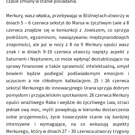
czasie zmiany w stanie posiadania.
Merkury, wasz władca, przebywając w Bliźniętach utworzy w
dniach 5 – 6 czerwca sekstyl do Marsa w życzliwym Lwie a 8
czerwca znajdzie się w koniunkcji z Jowiszem, co sprzyja
podróżom, egzaminom, nawiązywaniu międzynarodowych
znajomości, ale już w nocy z 8 na 9 Merkury opuści wasz
znak i w dniach 9-10 czerwca utworzy napięty aspekt z
Saturnem i Neptunem, co może wpłynąć destabilizująco na
sprawy finansowe a także sprawność intelektualną, umysł
bowiem będzie podlegać podświadomym emocjom i
uczuciom a nie chłodnym kalkulacjom. 25 i 26 czerwca
sekstyl Merkurego do innowacyjnego Urana sprzyja dobrym
pomysłom i przyjacielskim spotkaniom. 26 czerwca Merkury
opuści wrażliwego Raka i wejdzie do życzliwego Lwa, straci
jednak swą moc, myśli powędrują w kierunku dostarczenia
sobie przyjemności, życie towarzyskie stanie się bardziej
intensywne i wymagające, na co wskazują aspekty
Merkurego, który w dniach 27 – 30 czerwca utworzy trygony