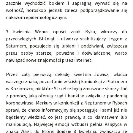
zacznie wychodzić bokiem i zapragną wyrwać się na
wolność, horoskop jednak zaleca podporządkowanie się
nakazom epidemiologicznym.
3 kwietnia Wenus opuści znak Byka, wkroczy do
przeciwległych Bliźniąt i utworzy stabilizujący trygon z
Saturnem, poczujecie się lubiani i podziwiani, zwłaszcza
przez osoby starsze, poważne i doświadczone, warto
nawiązać nowe znajomości przez internet.
Przez całą pierwszą dekadę kwietnia Jowisz, władca
waszego znaku, pozostanie w ścisłej koniunkcji z Plutonem
w Koziorożcu, niektóre Strzelce będą zmuszone skorzystać
z pomocy, jaką oferują rząd i banki w związku z pandemią
koronawirusa. Merkury w koniunkcji z Neptunem w Rybach
sprawi, że chaos informacyjny się spotęguje i sami już nie
będziemy wiedzieć, co jest prawdą, a co kłamstwem lub
manipulacją. Najwięcej emocji wzbudzi pełnia Księżyca w
znaku Wagi, do której dojdzie 8 kwietnia, zwłaszcza że