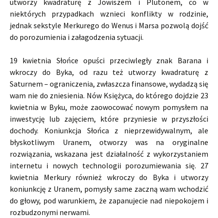
utworzy kwadraturę z Jowiszem i Plutonem, co w
niektórych przypadkach wznieci konflikty w rodzinie,
jednak sekstyle Merkurego do Wenus i Marsa pozwolą dojść
do porozumienia i załagodzenia sytuacji.
19 kwietnia Słońce opuści przeciwległy znak Barana i
wkroczy do Byka, od razu też utworzy kwadraturę z
Saturnem – ograniczenia, zwłaszcza finansowe, wydadzą się
wam nie do zniesienia. Nów Księżyca, do którego dojdzie 23
kwietnia w Byku, może zaowocować nowym pomysłem na
inwestycję lub zajęciem, które przyniesie w przyszłości
dochody. Koniunkcja Słońca z nieprzewidywalnym, ale
błyskotliwym Uranem, otworzy was na oryginalne
rozwiązania, wskazana jest działalność z wykorzystaniem
internetu i nowych technologii porozumiewania się. 27
kwietnia Merkury również wkroczy do Byka i utworzy
koniunkcję z Uranem, pomysły same zaczną wam wchodzić
do głowy, pod warunkiem, że zapanujecie nad niepokojem i
rozbudzonymi nerwami.