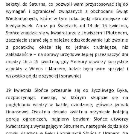
sekstyl do Saturna, co pozwoli wam przystosować się do
wymagań i ograniczeń związanych z obchodami Świąt
Wielkanocnych, które w tym roku będą skromniejsze niż
kiedykolwiek. Zaraz po Świętach, od 14 do 16 kwietnia,
Słońce znajdzie się w kwadraturze z Jowiszem i Plutonem,
zaczniecie starać się o należne odszkodowanie lub zwolnie
z podatków, okaże się to jednak trudniejsze, niż
zakładaliście – na sprawy urzędowe lepiej przeznaczyć dni
miedzy 16 a 19 kwietnia, gdy Merkury utworzy korzystne
aspekty z Wenus i Marsem, ludzie będą wam sprzyjać i
wszystko pójdzie szybciej i sprawniej.
19 kwietnia Słońce przesunie się do życzliwego Byka,
rozpoczynając miesiąc, w którym skupicie się na
pogłębianiu wiedzy w każdej dziedzinie, głównie jednak
finansowej. Ostatnia dekada kwietnia przyniesie kolejną
porcję ograniczeń, najpierw bowiem Słońce utworzy
kwadraturę z wymagającym Saturnem, następnie dojdzie do
nowiu Księżyca w Byku i koniunkcji Słońca z Uranem. Na