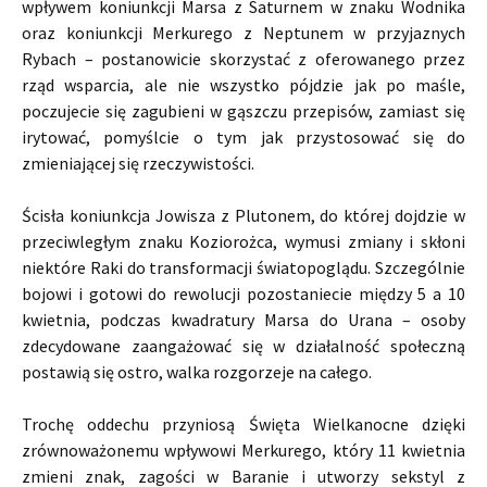
wpływem koniunkcji Marsa z Saturnem w znaku Wodnika
oraz koniunkcji Merkurego z Neptunem w przyjaznych
Rybach – postanowicie skorzystać z oferowanego przez
rząd wsparcia, ale nie wszystko pójdzie jak po maśle,
poczujecie się zagubieni w gąszczu przepisów, zamiast się
irytować, pomyślcie o tym jak przystosować się do
zmieniającej się rzeczywistości.
Ścisła koniunkcja Jowisza z Plutonem, do której dojdzie w
przeciwległym znaku Koziorożca, wymusi zmiany i skłoni
niektóre Raki do transformacji światopoglądu. Szczególnie
bojowi i gotowi do rewolucji pozostaniecie między 5 a 10
kwietnia, podczas kwadratury Marsa do Urana – osoby
zdecydowane zaangażować się w działalność społeczną
postawią się ostro, walka rozgorzeje na całego.
Trochę oddechu przyniosą Święta Wielkanocne dzięki
zrównoważonemu wpływowi Merkurego, który 11 kwietnia
zmieni znak, zagości w Baranie i utworzy sekstyl z