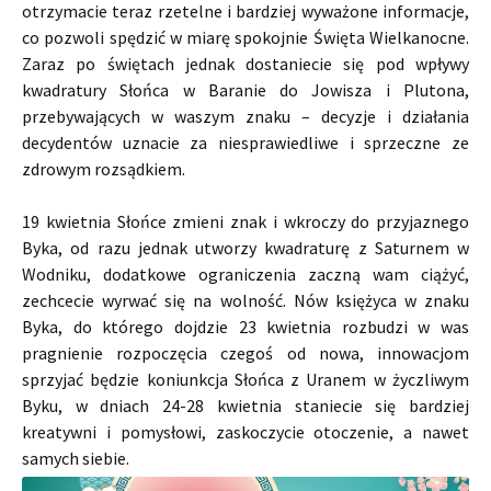
otrzymacie teraz rzetelne i bardziej wyważone informacje,
co pozwoli spędzić w miarę spokojnie Święta Wielkanocne.
Zaraz po świętach jednak dostaniecie się pod wpływy
kwadratury Słońca w Baranie do Jowisza i Plutona,
przebywających w waszym znaku – decyzje i działania
decydentów uznacie za niesprawiedliwe i sprzeczne ze
zdrowym rozsądkiem.
19 kwietnia Słońce zmieni znak i wkroczy do przyjaznego
Byka, od razu jednak utworzy kwadraturę z Saturnem w
Wodniku, dodatkowe ograniczenia zaczną wam ciążyć,
zechcecie wyrwać się na wolność. Nów księżyca w znaku
Byka, do którego dojdzie 23 kwietnia rozbudzi w was
pragnienie rozpoczęcia czegoś od nowa, innowacjom
sprzyjać będzie koniunkcja Słońca z Uranem w życzliwym
Byku, w dniach 24-28 kwietnia staniecie się bardziej
kreatywni i pomysłowi, zaskoczycie otoczenie, a nawet
samych siebie.