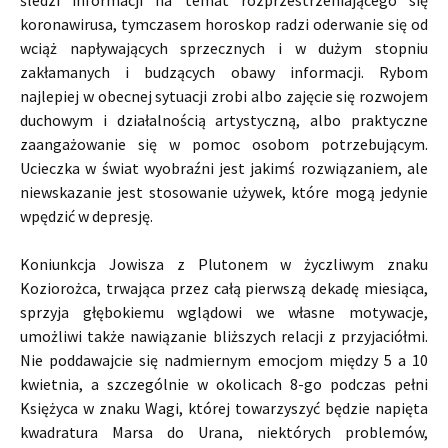
śledzi informacji na temat rozprzestrzeniającego się
koronawirusa, tymczasem horoskop radzi oderwanie się od
wciąż napływających sprzecznych i w dużym stopniu
zakłamanych i budzących obawy informacji. Rybom
najlepiej w obecnej sytuacji zrobi albo zajęcie się rozwojem
duchowym i działalnością artystyczną, albo praktyczne
zaangażowanie się w pomoc osobom potrzebującym.
Ucieczka w świat wyobraźni jest jakimś rozwiązaniem, ale
niewskazanie jest stosowanie używek, które mogą jedynie
wpędzić w depresję.
Koniunkcja Jowisza z Plutonem w życzliwym znaku
Koziorożca, trwająca przez całą pierwszą dekadę miesiąca,
sprzyja głębokiemu wglądowi we własne motywacje,
umożliwi także nawiązanie bliższych relacji z przyjaciółmi.
Nie poddawajcie się nadmiernym emocjom między 5 a 10
kwietnia, a szczególnie w okolicach 8-go podczas pełni
Księżyca w znaku Wagi, której towarzyszyć będzie napięta
kwadratura Marsa do Urana, niektórych problemów,