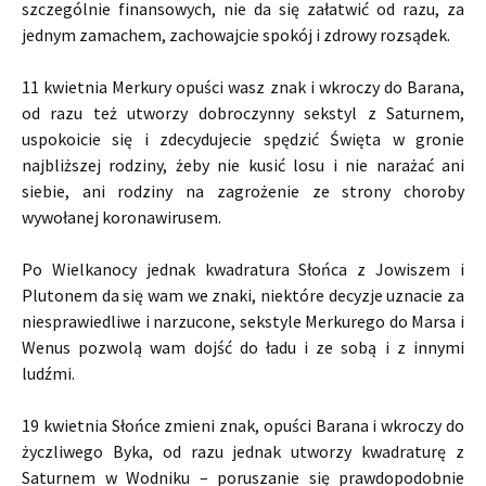
szczególnie finansowych, nie da się załatwić od razu, za
jednym zamachem, zachowajcie spokój i zdrowy rozsądek.
11 kwietnia Merkury opuści wasz znak i wkroczy do Barana,
od razu też utworzy dobroczynny sekstyl z Saturnem,
uspokoicie się i zdecydujecie spędzić Święta w gronie
najbliższej rodziny, żeby nie kusić losu i nie narażać ani
siebie, ani rodziny na zagrożenie ze strony choroby
wywołanej koronawirusem.
Po Wielkanocy jednak kwadratura Słońca z Jowiszem i
Plutonem da się wam we znaki, niektóre decyzje uznacie za
niesprawiedliwe i narzucone, sekstyle Merkurego do Marsa i
Wenus pozwolą wam dojść do ładu i ze sobą i z innymi
ludźmi.
19 kwietnia Słońce zmieni znak, opuści Barana i wkroczy do
życzliwego Byka, od razu jednak utworzy kwadraturę z
Saturnem w Wodniku – poruszanie się prawdopodobnie