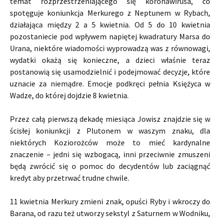
temat rozprzestrzeniającego się koronawirusa, co
spotęguje koniunkcja Merkurego z Neptunem w Rybach,
działająca między 2 a 5 kwietnia. Od 5 do 10 kwietnia
pozostaniecie pod wpływem napiętej kwadratury Marsa do
Urana, niektóre wiadomości wyprowadzą was z równowagi,
wydatki okażą się konieczne, a dzieci właśnie teraz
postanowią się usamodzielnić i podejmować decyzje, które
uznacie za niemądre. Emocje podkręci pełnia Księżyca w
Wadze, do której dojdzie 8 kwietnia.
Przez całą pierwszą dekadę miesiąca Jowisz znajdzie się w
ścisłej koniunkcji z Plutonem w waszym znaku, dla
niektórych Koziorożców może to mieć kardynalne
znaczenie – jedni się wzbogacą, inni przeciwnie zmuszeni
będą zwrócić się o pomoc do decydentów lub zaciągnąć
kredyt aby przetrwać trudne chwile.
11 kwietnia Merkury zmieni znak, opuści Ryby i wkroczy do
Barana, od razu też utworzy sekstyl z Saturnem w Wodniku,