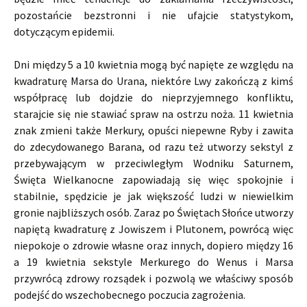
pozostańcie bezstronni i nie ufajcie statystykom,
dotyczącym epidemii.
Dni między 5 a 10 kwietnia mogą być napięte ze względu na
kwadraturę Marsa do Urana, niektóre Lwy zakończą z kimś
współpracę lub dojdzie do nieprzyjemnego konfliktu,
starajcie się nie stawiać spraw na ostrzu noża. 11 kwietnia
znak zmieni także Merkury, opuści niepewne Ryby i zawita
do zdecydowanego Barana, od razu też utworzy sekstyl z
przebywającym w przeciwległym Wodniku Saturnem,
Święta Wielkanocne zapowiadają się więc spokojnie i
stabilnie, spędzicie je jak większość ludzi w niewielkim
gronie najbliższych osób. Zaraz po Świętach Słońce utworzy
napiętą kwadraturę z Jowiszem i Plutonem, powrócą więc
niepokoje o zdrowie własne oraz innych, dopiero między 16
a 19 kwietnia sekstyle Merkurego do Wenus i Marsa
przywrócą zdrowy rozsądek i pozwolą we właściwy sposób
podejść do wszechobecnego poczucia zagrożenia.