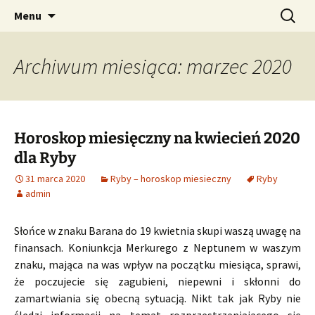
Profesjonalne przepowiednie astrologiczne
Przejdź
Szukaj:
CzaroMarowy horoskop
Menu
do
dzienny, miesięczny i
treści
tygodniowy
Archiwum miesiąca: marzec 2020
Horoskop miesięczny na kwiecień 2020
dla Ryby
31 marca 2020
Ryby – horoskop miesieczny
Ryby
admin
Słońce w znaku Barana do 19 kwietnia skupi waszą uwagę na
finansach. Koniunkcja Merkurego z Neptunem w waszym
znaku, mająca na was wpływ na początku miesiąca, sprawi,
że poczujecie się zagubieni, niepewni i skłonni do
zamartwiania się obecną sytuacją. Nikt tak jak Ryby nie