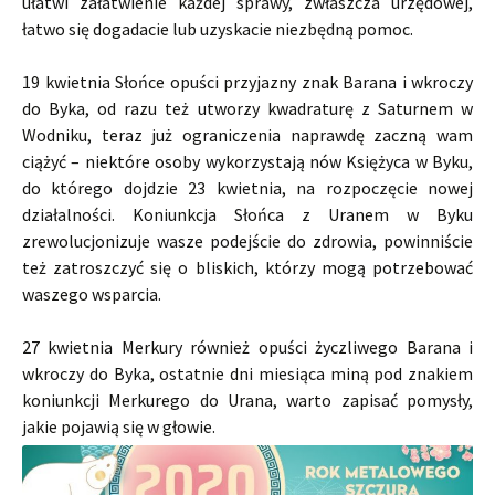
ułatwi załatwienie każdej sprawy, zwłaszcza urzędowej,
łatwo się dogadacie lub uzyskacie niezbędną pomoc.
19 kwietnia Słońce opuści przyjazny znak Barana i wkroczy
do Byka, od razu też utworzy kwadraturę z Saturnem w
Wodniku, teraz już ograniczenia naprawdę zaczną wam
ciążyć – niektóre osoby wykorzystają nów Księżyca w Byku,
do którego dojdzie 23 kwietnia, na rozpoczęcie nowej
działalności. Koniunkcja Słońca z Uranem w Byku
zrewolucjonizuje wasze podejście do zdrowia, powinniście
też zatroszczyć się o bliskich, którzy mogą potrzebować
waszego wsparcia.
27 kwietnia Merkury również opuści życzliwego Barana i
wkroczy do Byka, ostatnie dni miesiąca miną pod znakiem
koniunkcji Merkurego do Urana, warto zapisać pomysły,
jakie pojawią się w głowie.