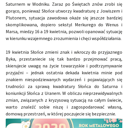
Saturnem w Wodniku. Zaraz po Świętach znów zrobi się
gorąco, ponieważ Słońce utworzy kwadraturę z Jowiszem i
Plutonem, sytuacja zawodowa okaże się jeszcze bardziej
skomplikowana, dopiero sekstyl Merkurego do Wenus i
Marsa, miedzy 16 a 19 kwietnia, pozwoli opanować sytuację
w kierunku wzajemnego zrozumienia i chęci współdziałania.
19 kwietnia Słońce zmieni znak i wkroczy do przyjaznego
Byka, przestaniecie się tak bardzo przejmować pracą,
skierujecie uwagę na życie towarzyskie i podtrzymywanie
przyjaźni – jednak ostatnia dekada kwietnia minie pod
znakiem niespodziewanych wydarzeń i pojawiających się
trudności za sprawą kwadratury Słońca do Saturna i
koniunkcji Słońca z Uranem. W obliczu nieprzewidywalnych
zmian, związanych z kryzysową sytuacją na całym świecie,
warto znaleźć sobie niszę i zagospodarować własną,
domową przestrzeń, w której poczujecie się bezpiecznie.