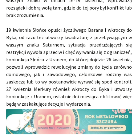
waszym znaku w dniach 16-19 kwietnia, wprowadzą
rozsądek i dobrą wolę tam, gdzie do tej pory był konflikt lub
brak zrozumienia.
19 kwietnia Słońce opuści życzliwego Barana i wkroczy do
Byka, od razu też utworzy kwadraturę z przebywającym w
waszym znaku Saturnem, sytuacja przedłużających się
restrykcji wywoła sprzeciw i chęć wyrwania się z ograniczeń,
koniunkcja Słońca z Uranem, do której dojdzie 26 kwietnia,
pozwoli wprowadzić rewolucyjne zmiany do życia zarówno
domowego, jak i zawodowego, członkowie rodziny was
zaskoczą lub to wy postanowicie wyrwać się spod kontroli.
27 kwietnia Merkury również wkroczy do Byka i utworzy
koniunkcję z Uranem, ostatnie dni miesiąca obfitować więc
będą w zaskakujące decyzje i wydarzenia.