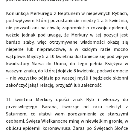
Koniunkcja Merkurego z Neptunem w niepewnych Rybach,
pod wpływem której pozostaniecie między 2 a 5 kwietnia,
nie pozwoli ani na chwilę zapomnieć o rozwoju epidemii,
weźcie jednak pod uwagę, że Merkury w tej pozycji jest
bardzo słaby, więc otrzymywane wiadomości okażą się
niepełne lub nieprawdziwe, a w każdym razie mocno
wątpliwe. Między 5 a 10 kwietnia dostaniecie się pod wpływ
kwadratury Marsa do Urana, do tego pełnia Księżyca w
waszym znaku, do której dojdzie 8 kwietnia, podsyci emocje
– nie wszystko pójdzie po waszej myśli i będziecie skłonni
zakończyć jakąś relację, przyjaźń lub zależność.
11 kwietnia Merkury opuści znak Ryb i wkroczy do
przeciwległego Barana, tworząc od razu sekstyl z
Saturnem, co ułatwi wam porozumienie ze starszymi
osobami. Święta Wielkanocne miną w niewielkim gronie, w
obliczu epidemii koronawirusa. Zaraz po Świętach Słońce