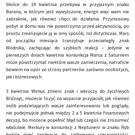
Słońce do 19 kwietnia przebywa w przyjaznym znaku
Barana, w którym jest wywyższone, energii więc wam nie
zabraknie, jak również chęci do działania. Przymusowy
pobyt w domu was nie powstrzyma przed aktywnością, po
prostu zrealizujecie ją w inny sposób, niż dotychczas. Mars
od początku miesiąca tranzytuje przeciwległy znak
Wodnika, zachęcając do szybkich reakcji – jedynie w
pierwszych dniach kwietnia koniunkcja Marsa z Saturnem
może powstrzymać niektóre wasze zamierzenia, natraficie
bowiem na opór ze strony partnerów zarówno osobistych,
jak i biznesowych.
3 kwietnia Wenus zmieni znak i wkroczy do życzliwych
Bliźniąt, możecie liczyć na wsparcie przyjaciół, jak również
osób podzielających wasze zainteresowania lub poglądy,
nie podejmujcie jednak między 2 a 5 kwietnia finansowych
decyzji, bo możecie popełnić błąd lub czegoś nie zrozumieć
właściwie. Merkury w koniunkcji z Neptunem w znaku Ryb
będzie mieć tendencje do zakłamania rzeczywistości,