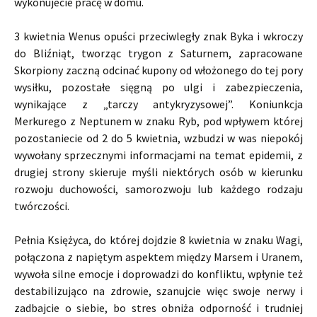
wykonujecie pracę w domu.
3 kwietnia Wenus opuści przeciwległy znak Byka i wkroczy
do Bliźniąt, tworząc trygon z Saturnem, zapracowane
Skorpiony zaczną odcinać kupony od włożonego do tej pory
wysiłku, pozostałe sięgną po ulgi i zabezpieczenia,
wynikające z „tarczy antykryzysowej”. Koniunkcja
Merkurego z Neptunem w znaku Ryb, pod wpływem której
pozostaniecie od 2 do 5 kwietnia, wzbudzi w was niepokój
wywołany sprzecznymi informacjami na temat epidemii, z
drugiej strony skieruje myśli niektórych osób w kierunku
rozwoju duchowości, samorozwoju lub każdego rodzaju
twórczości.
Pełnia Księżyca, do której dojdzie 8 kwietnia w znaku Wagi,
połączona z napiętym aspektem między Marsem i Uranem,
wywoła silne emocje i doprowadzi do konfliktu, wpłynie też
destabilizująco na zdrowie, szanujcie więc swoje nerwy i
zadbajcie o siebie, bo stres obniża odporność i trudniej