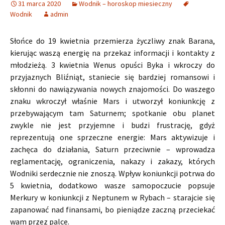
31 marca 2020
Wodnik – horoskop miesieczny
Wodnik
admin
Słońce do 19 kwietnia przemierza życzliwy znak Barana,
kierując waszą energię na przekaz informacji i kontakty z
młodzieżą. 3 kwietnia Wenus opuści Byka i wkroczy do
przyjaznych Bliźniąt, staniecie się bardziej romansowi i
skłonni do nawiązywania nowych znajomości. Do waszego
znaku wkroczył właśnie Mars i utworzył koniunkcję z
przebywającym tam Saturnem; spotkanie obu planet
zwykle nie jest przyjemne i budzi frustrację, gdyż
reprezentują one sprzeczne energie: Mars aktywizuje i
zachęca do działania, Saturn przeciwnie – wprowadza
reglamentację, ograniczenia, nakazy i zakazy, których
Wodniki serdecznie nie znoszą. Wpływ koniunkcji potrwa do
5 kwietnia, dodatkowo wasze samopoczucie popsuje
Merkury w koniunkcji z Neptunem w Rybach – starajcie się
zapanować nad finansami, bo pieniądze zaczną przeciekać
wam przez palce.