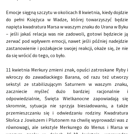
Emocje sięgną szczytu w okolicach 8 kwietnia, kiedy dojdzie
do pełni Księżyca w Wadze, której towarzyszyć będzie
napięta kwadratura Marsa w waszym znaku do Urana w Byku
– jeśli jakaś relacja was nie zadowoli, gotowi będziecie ją
zerwać pod wpływem emocji, nawet jeśli później nadejdzie
zastanowienie i pożałujecie swojej reakcji, okaże się, że nie
da się wrócić do tego, co było.
11 kwietnia Merkury zmieni znak, opuści zatroskane Ryby i
wkroczy do zawadiackiego Barana, od razu też utworzy
sekstyl ze stabilizującym Saturnem w waszym znaku,
zaczniecie myśleć dużo bardziej racjonalnie i
odpowiedzialnie, Święta Wielkanocne zapowiadają się
skromnie, sytuacja nie sprzyja biesiadowaniu, a także
przemieszczaniu się i odwiedzaniu rodziny. Kwadratura
Słońca z Jowiszem i Plutonem na chwilę wyprowadzi was z
równowagi, ale sekstyle Merkurego do Wenus i Marsa w