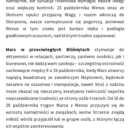
namiętnie, ale sytuacja finansowa wymagać będzie uwagi
oraz większej kontroli. 23 października Wenus wraz ze
Słońcem opuści przyjazną Wagę i razem wkroczą do
Skorpiona, wasze samopoczucie się pogorszy, ponieważ
Wenus w tym znaku jest bardzo słaba i podległa
gwałtownym uczuciom, nad którymi trudno zapanować.
Mars w przeciwległych Bliźniętach
stymuluje do
aktywności w relacjach, partnerzy, zarówno osobiści, jak i
biznesowi, nie dadzą wam spokoju – szczególną ostrożność
zachowajcie między 9 a 16 października, kiedy Mars utworzy
napiętą kwadraturę ze zwodniczym Neptunem, będziecie
narażeni na oszustwa i manipulacje, nawet ktoś z rodziny
może okazać się nieszczery, kreatywna twórczość napotka
nieprzewidziane trudności ze strony osób trzecich. Od 16 do
20 października trygon Marsa z Wenus przyczyni się do
wzrostu namiętności w związkach, wolne Strzelce znajdą
miłość wśród przyjaciół lub w grupie osób, z którymi łączą
ich wspólne zainteresowania.