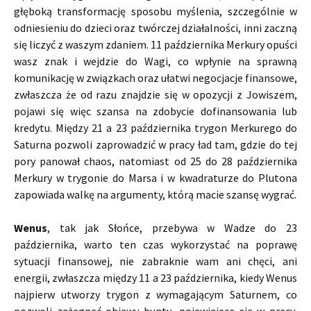
głęboką transformację sposobu myślenia, szczególnie w
odniesieniu do dzieci oraz twórczej działalności, inni zaczną
się liczyć z waszym zdaniem. 11 października Merkury opuści
wasz znak i wejdzie do Wagi, co wpłynie na sprawną
komunikację w związkach oraz ułatwi negocjacje finansowe,
zwłaszcza że od razu znajdzie się w opozycji z Jowiszem,
pojawi się więc szansa na zdobycie dofinansowania lub
kredytu. Między 21 a 23 października trygon Merkurego do
Saturna pozwoli zaprowadzić w pracy ład tam, gdzie do tej
pory panował chaos, natomiast od 25 do 28 października
Merkury w trygonie do Marsa i w kwadraturze do Plutona
zapowiada walkę na argumenty, którą macie szansę wygrać.
Wenus
, tak jak Słońce, przebywa w Wadze do 23
października, warto ten czas wykorzystać na poprawę
sytuacji finansowej, nie zabraknie wam ani chęci, ani
energii, zwłaszcza między 11 a 23 października, kiedy Wenus
najpierw utworzy trygon z wymagającym Saturnem, co