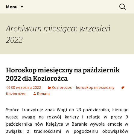
Profesjonalne przepowiednie astrologiczne
Przejdź
Szukaj:
CzaroMarowy horoskop
Menu
do
dzienny, miesięczny i
treści
tygodniowy
Archiwum miesiąca: wrzesień
2022
Horoskop miesięczny na październik
2022 dla Koziorożca
30 września 2022
Koziorożec – horoskop miesieczny
Koziorożec
Renata
Słońce tranzytuje znak Wagi do 23 października, kierując
waszą uwagę na rozwój kariery i relacje w pracy. 9
października nów Księżyca w Baranie wywoła emocje w
związku z trudnościami w pogodzeniu obowiązków