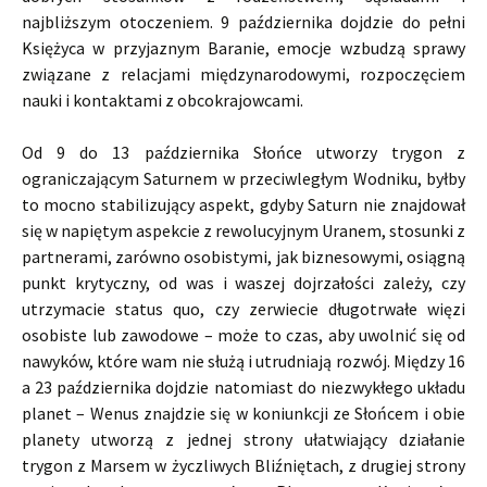
najbliższym otoczeniem. 9 października dojdzie do pełni
Księżyca w przyjaznym Baranie, emocje wzbudzą sprawy
związane z relacjami międzynarodowymi, rozpoczęciem
nauki i kontaktami z obcokrajowcami.
Od 9 do 13 października Słońce utworzy trygon z
ograniczającym Saturnem w przeciwległym Wodniku, byłby
to mocno stabilizujący aspekt, gdyby Saturn nie znajdował
się w napiętym aspekcie z rewolucyjnym Uranem, stosunki z
partnerami, zarówno osobistymi, jak biznesowymi, osiągną
punkt krytyczny, od was i waszej dojrzałości zależy, czy
utrzymacie status quo, czy zerwiecie długotrwałe więzi
osobiste lub zawodowe – może to czas, aby uwolnić się od
nawyków, które wam nie służą i utrudniają rozwój. Między 16
a 23 października dojdzie natomiast do niezwykłego układu
planet – Wenus znajdzie się w koniunkcji ze Słońcem i obie
planety utworzą z jednej strony ułatwiający działanie
trygon z Marsem w życzliwych Bliźniętach, z drugiej strony