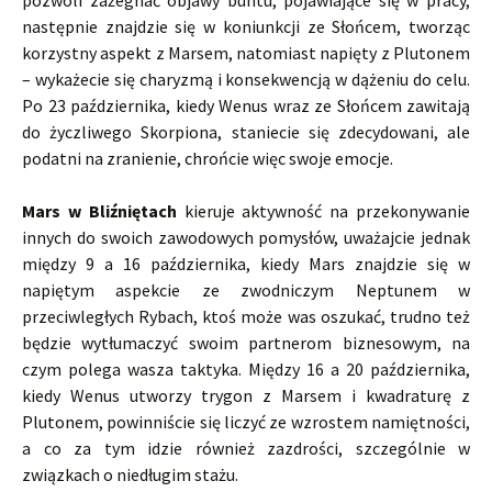
pozwoli zażegnać objawy buntu, pojawiające się w pracy,
następnie znajdzie się w koniunkcji ze Słońcem, tworząc
korzystny aspekt z Marsem, natomiast napięty z Plutonem
– wykażecie się charyzmą i konsekwencją w dążeniu do celu.
Po 23 października, kiedy Wenus wraz ze Słońcem zawitają
do życzliwego Skorpiona, staniecie się zdecydowani, ale
podatni na zranienie, chrońcie więc swoje emocje.
Mars w Bliźniętach
kieruje aktywność na przekonywanie
innych do swoich zawodowych pomysłów, uważajcie jednak
między 9 a 16 października, kiedy Mars znajdzie się w
napiętym aspekcie ze zwodniczym Neptunem w
przeciwległych Rybach, ktoś może was oszukać, trudno też
będzie wytłumaczyć swoim partnerom biznesowym, na
czym polega wasza taktyka. Między 16 a 20 października,
kiedy Wenus utworzy trygon z Marsem i kwadraturę z
Plutonem, powinniście się liczyć ze wzrostem namiętności,
a co za tym idzie również zazdrości, szczególnie w
związkach o niedługim stażu.