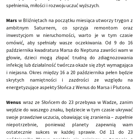
spełnienia, miłości i rozwoju uczuć wyższych.
Mars
w Bliźniętach na początku miesiąca utworzy trygon z
ambitnym Saturnem, co sprzyja remontom oraz
inwestycjom w nieruchomości, warto je w tym czasie
omówić, aby spełniały wasze oczekiwania. Od 9 do 16
października kwadratura Marsa do Neptuna zawróci wam w
głowie, dzieci mogą złapać trudną do zdiagnozowania
infekcję lub działalność twórcza okaże się zbyt wymagająca
i niejasna. Okres między 16 a 20 października pełen będzie
skrytych namiętności i zazdrości ze względu na
energetyzujące aspekty Słońca z Wenus do Marsa i Plutona.
Wenus
wraz ze Słońcem do 23 przebywa w Wadze, zanim
wejdzie do waszego znaku, będziecie w tym czasie ukrywać
swoje prawdziwe uczucia, obawiając się zranienia – zupełnie
niepotrzebnie, ponieważ planety zapewnią wam
ostatecznie sukces w każdej sprawie. Od 11 do 23