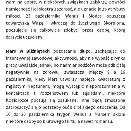
wam na dobre, w niektórych związkach zaiskrzy, powróci
namiętność i jej siostra zazdrość, ale uznacie je za atrybuty
miłości. 23 października Wenus i Słońce opuszczą
towarzyską Wagę i wkroczą do życzliwego Skorpiona,
poczujecie się całkowicie zdobyci przez osobę, którą
darzycie uczuciem.
Mars w Bliźniętach
pozostanie długo, zachęcając do
intensywnej zawodowej aktywności, aby nie wypaść z rynku
pracy, uważajcie jednak, bo nadmiar bodźców może odbić się
negatywnie na zdrowiu, zwłaszcza między 9 a 16
października, kiedy Mars utworzy napiętą kwadraturę z
mglistym Neptunem, mogą wystąpić nieporozumienia w
kontaktach z rodzeństwem lub sąsiadami, niektóre
Koziorożce poczują się oszukane, inne będą zmuszone
zatroszczyć się o potrzeby osób z bliskiego otoczenia. Od
16 do 20 października trygon Wenus z Marsem skłoni
niektóre osoby do biurowego flirtu, a nawet romansu.