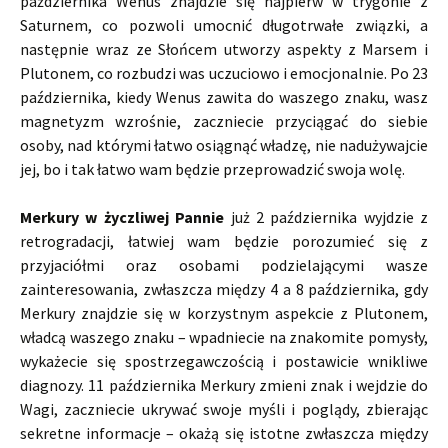
października Wenus znajdzie się najpierw w trygonie z
Saturnem, co pozwoli umocnić długotrwałe związki, a
następnie wraz ze Słońcem utworzy aspekty z Marsem i
Plutonem, co rozbudzi was uczuciowo i emocjonalnie. Po 23
października, kiedy Wenus zawita do waszego znaku, wasz
magnetyzm wzrośnie, zaczniecie przyciągać do siebie
osoby, nad którymi łatwo osiągnąć władzę, nie nadużywajcie
jej, bo i tak łatwo wam będzie przeprowadzić swoja wolę.
Merkury w życzliwej Pannie
już 2 października wyjdzie z
retrogradacji, łatwiej wam będzie porozumieć się z
przyjaciółmi oraz osobami podzielającymi wasze
zainteresowania, zwłaszcza między 4 a 8 października, gdy
Merkury znajdzie się w korzystnym aspekcie z Plutonem,
władcą waszego znaku – wpadniecie na znakomite pomysły,
wykażecie się spostrzegawczością i postawicie wnikliwe
diagnozy. 11 października Merkury zmieni znak i wejdzie do
Wagi, zaczniecie ukrywać swoje myśli i poglądy, zbierając
sekretne informacje – okażą się istotne zwłaszcza między