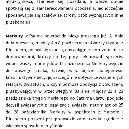
atrakcyjności, staniecie się pożądani, a wasze opinie
spotkają się z zainteresowaniem otoczenia, jednocześnie
spodziewajcie się ataków ze strony osób wyznających inne
przekonania.
Merkury
w Pannie powróci do biegu prostego już 2- dnia
dnia miesiąca, między 4 a 8 października utworzy trygon z
Plutonem, pojawi się szansa, aby osiągnąć porozumienie z
domownikami, którzy do tej pory deklarowali sprzeciw
wobec waszych pomysłów. 11 października Merkury wejdzie
do waszego znaku, łatwiej więc będzie podejmować
konstruktywne decyzje, szczególnie dotyczące wzajemnych
relacji w związkach, w czym pomoże opozycja z Jowiszem,
przebywającym w przeciwległym Baranie. Między 21 a 23
października trygon Merkurego do Saturna ułatwi podjęcie
decyzji związanych z legalizacją związku, natomiast od 25
do 28 października Merkury w aspektach z Marsem i
Plutonem pozwoli przeprowadzić zamierzenia zgodnie z
własnym sposobem myślenia.