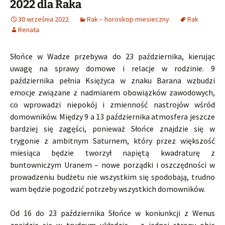
2022 dla Raka
30 września 2022
Rak – horoskop miesieczny
Rak
Renata
Słońce w Wadze przebywa do 23 października, kierując
uwagę na sprawy domowe i relacje w rodzinie. 9
października pełnia Księżyca w znaku Barana wzbudzi
emocje związane z nadmiarem obowiązków zawodowych,
co wprowadzi niepokój i zmienność nastrojów wśród
domowników. Między 9 a 13 października atmosfera jeszcze
bardziej się zagęści, ponieważ Słońce znajdzie się w
trygonie z ambitnym Saturnem, który przez większość
miesiąca będzie tworzył napiętą kwadraturę z
buntowniczym Uranem – nowe porządki i oszczędności w
prowadzeniu budżetu nie wszystkim się spodobają, trudno
wam będzie pogodzić potrzeby wszystkich domowników.
Od 16 do 23 października Słońce w koniunkcji z Wenus
znajdzie się w trudnym układzie – z jednej strony obie