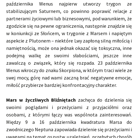
października Wenus najpierw utworzy trygon ze
stabilizującym Saturnem, co powinno poprawić relacje z
partnerami życiowymi lub biznesowymi, pod warunkiem, że
zgodzicie się na pewne ograniczenia, następnie znajdzie się
w koniunkcji ze Słońcem, w trygonie z Marsem i napiętym
aspekcie z Plutonem – niektóre Lwy zapłoną silną miłością i
namiętnością, może ona jednak okazać się toksyczna, inne
podejmą walkę ze swoimi słabościami, jeszcze inne
zawalczą o związek, który się rozpada. 23 października
Wenus wkroczy do znaku Skorpiona, w którym traci wiele ze
swej mocy, górę nad wami zaczną brać negatywne emocje,
miłość przybierze bardziej konfrontacyjny charakter.
Mars w życzliwych Bliźniętach
zachęca do dzielenia się
swoimi poglądami i przeżyciami z przyjaciółmi oraz
osobami, z którymi łączy was wspólnota zainteresowań.
Między 9 a 16 października kwadratura Marsa do
zwodniczego Neptuna zapowiada dzielenie się przeżyciami i
uwagami na temat oszustw, uzależnień, przebytych chorób