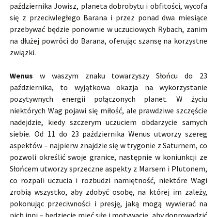
października Jowisz, planeta dobrobytu i obfitości, wycofa
się z przeciwległego Barana i przez ponad dwa miesiące
przebywać będzie ponownie w uczuciowych Rybach, zanim
na dłużej powróci do Barana, oferując szansę na korzystne
związki.
Wenus
w waszym znaku towarzyszy Słońcu do 23
października, to wyjątkowa okazja na wykorzystanie
pozytywnych energii połączonych planet. W życiu
niektórych Wag pojawi się miłość, ale prawdziwe szczęście
nadejdzie, kiedy szczerym uczuciem obdarzycie samych
siebie. Od 11 do 23 października Wenus utworzy szereg
aspektów – najpierw znajdzie się w trygonie z Saturnem, co
pozwoli określić swoje granice, następnie w koniunkcji ze
Słońcem utworzy sprzeczne aspekty z Marsem i Plutonem,
co rozpali uczucia i rozbudzi namiętność, niektóre Wagi
zrobią wszystko, aby zdobyć osobę, na której im zależy,
pokonując przeciwności i presję, jaką mogą wywierać na
nich inni – będziecie mieć siłę i motywację, aby doprowadzić