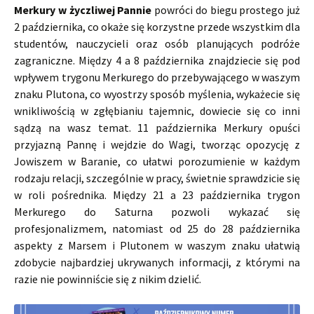
Merkury w życzliwej Pannie
powróci do biegu prostego już
2 października, co okaże się korzystne przede wszystkim dla
studentów, nauczycieli oraz osób planujących podróże
zagraniczne. Między 4 a 8 października znajdziecie się pod
wpływem trygonu Merkurego do przebywającego w waszym
znaku Plutona, co wyostrzy sposób myślenia, wykażecie się
wnikliwością w zgłębianiu tajemnic, dowiecie się co inni
sądzą na wasz temat. 11 października Merkury opuści
przyjazną Pannę i wejdzie do Wagi, tworząc opozycję z
Jowiszem w Baranie, co ułatwi porozumienie w każdym
rodzaju relacji, szczególnie w pracy, świetnie sprawdzicie się
w roli pośrednika. Między 21 a 23 października trygon
Merkurego do Saturna pozwoli wykazać się
profesjonalizmem, natomiast od 25 do 28 października
aspekty z Marsem i Plutonem w waszym znaku ułatwią
zdobycie najbardziej ukrywanych informacji, z którymi na
razie nie powinniście się z nikim dzielić.