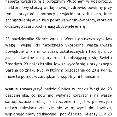
napiętą kwadraturę z potężnym Plutonem w Koziorożcu,
niektóre Lwy stoczą walkę o swoje zdrowie, powinny przy
tym skorzystać z pomocy przyjaciół oraz bliskich, inne
zaangażują się w walkę o poprawę warunków pracy, które od
dłuższego czasu pochłaniają zbyt wiele energii.
23 października Słońce wraz z Wenus opuszczą życzliwą
Wagę i wejdą do mrocznego Skorpiona, wasza uwaga
powędruje w kierunku spraw ostatecznych i trudnych, co
jest adekwatne do pory roku i zbliżającego się Święta
Zmarłych. 29 października Jowisz wycofa się z przyjaznego
Barana do znaku Ryb, w którym pozostanie do 20 grudnia,
może to pomóc w zarządzaniu wspólnymi finansami.
Wenus
towarzyszyć będzie Słońcu w znaku Wagi do 23
października, co powinno wpłynąć korzystnie na wasze
samopoczucie i relacje z otoczeniem – już w pierwszych
dniach miesiąca znajdzie się w opozycji do Jowisza,
wspierając plany edukacyjne i podróżnicze. Między 11 a 23