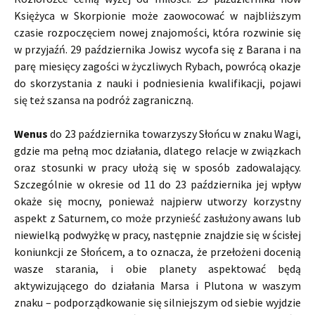
Księżyca w Skorpionie może zaowocować w najbliższym
czasie rozpoczęciem nowej znajomości, która rozwinie się
w przyjaźń. 29 października Jowisz wycofa się z Barana i na
parę miesięcy zagości w życzliwych Rybach, powrócą okazje
do skorzystania z nauki i podniesienia kwalifikacji, pojawi
się też szansa na podróż zagraniczną.
Wenus
do 23 października towarzyszy Słońcu w znaku Wagi,
gdzie ma pełną moc działania, dlatego relacje w związkach
oraz stosunki w pracy ułożą się w sposób zadowalający.
Szczególnie w okresie od 11 do 23 października jej wpływ
okaże się mocny, ponieważ najpierw utworzy korzystny
aspekt z Saturnem, co może przynieść zasłużony awans lub
niewielką podwyżkę w pracy, następnie znajdzie się w ścisłej
koniunkcji ze Słońcem, a to oznacza, że przełożeni docenią
wasze starania, i obie planety aspektować będą
aktywizującego do działania Marsa i Plutona w waszym
znaku – podporządkowanie się silniejszym od siebie wyjdzie