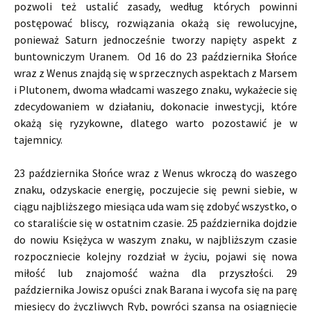
pozwoli też ustalić zasady, według których powinni
postępować bliscy, rozwiązania okażą się rewolucyjne,
ponieważ Saturn jednocześnie tworzy napięty aspekt z
buntowniczym Uranem. Od 16 do 23 października Słońce
wraz z Wenus znajdą się w sprzecznych aspektach z Marsem
i Plutonem, dwoma władcami waszego znaku, wykażecie się
zdecydowaniem w działaniu, dokonacie inwestycji, które
okażą się ryzykowne, dlatego warto pozostawić je w
tajemnicy.
23 października Słońce wraz z Wenus wkroczą do waszego
znaku, odzyskacie energię, poczujecie się pewni siebie, w
ciągu najbliższego miesiąca uda wam się zdobyć wszystko, o
co staraliście się w ostatnim czasie. 25 października dojdzie
do nowiu Księżyca w waszym znaku, w najbliższym czasie
rozpoczniecie kolejny rozdział w życiu, pojawi się nowa
miłość lub znajomość ważna dla przyszłości. 29
października Jowisz opuści znak Barana i wycofa się na parę
miesięcy do życzliwych Ryb, powróci szansa na osiągnięcie