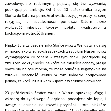
zawodowych z rodzinnymi, pojawią się też wyzwania,
podkręcające ambicje. Od 9 do 13 października trygon
Słońca do Saturna pomoże utrwalić pozycję w pracy, za cenę
rezygnacji z niezależności, ponieważ Saturn przez
większość miesiąca tworzy napiętą kwadraturę z
kochającym wolność Uranem.
Między 16 a 23 października Słońce wraz z Wenus znajdą się
w mocno aktywizujących aspektach z szybkim Marsem oraz
wymagającym Plutonem w waszym znaku, poczujecie się
zmuszeni do czynności, na które nie mieliście ochoty, presja
okaże się na tyle mocna, że może odbić się negatywnie na
zdrowiu, obecność Wenus w tym układzie podpowiada
jednak, że ktoś udzieli wam wsparcia w trudnych chwilach.
23 października Słońce wraz z Wenus opuszczą Wagę i
wkroczą do życzliwego Skorpiona, poczujecie się lepiej i
uwagę skierujecie na rozwój przyjaźni, którą niektóre
Koziorożce cenią wyżej od miłości. 25 października nów