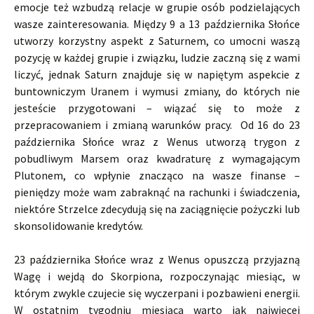
emocje też wzbudzą relacje w grupie osób podzielających
wasze zainteresowania. Między 9 a 13 października Słońce
utworzy korzystny aspekt z Saturnem, co umocni waszą
pozycję w każdej grupie i związku, ludzie zaczną się z wami
liczyć, jednak Saturn znajduje się w napiętym aspekcie z
buntowniczym Uranem i wymusi zmiany, do których nie
jesteście przygotowani – wiązać się to może z
przepracowaniem i zmianą warunków pracy. Od 16 do 23
października Słońce wraz z Wenus utworzą trygon z
pobudliwym Marsem oraz kwadraturę z wymagającym
Plutonem, co wpłynie znacząco na wasze finanse –
pieniędzy może wam zabraknąć na rachunki i świadczenia,
niektóre Strzelce zdecydują się na zaciągnięcie pożyczki lub
skonsolidowanie kredytów.
23 października Słońce wraz z Wenus opuszczą przyjazną
Wagę i wejdą do Skorpiona, rozpoczynając miesiąc, w
którym zwykle czujecie się wyczerpani i pozbawieni energii.
W ostatnim tygodniu miesiąca warto jak najwięcej