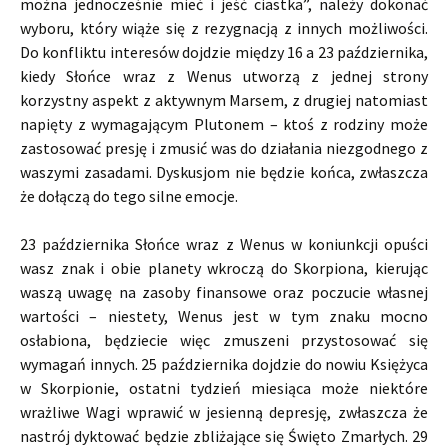
można jednocześnie mieć i jeść ciastka”, należy dokonać
wyboru, który wiąże się z rezygnacją z innych możliwości.
Do konfliktu interesów dojdzie między 16 a 23 października,
kiedy Słońce wraz z Wenus utworzą z jednej strony
korzystny aspekt z aktywnym Marsem, z drugiej natomiast
napięty z wymagającym Plutonem – ktoś z rodziny może
zastosować presję i zmusić was do działania niezgodnego z
waszymi zasadami. Dyskusjom nie będzie końca, zwłaszcza
że dołączą do tego silne emocje.
23 października Słońce wraz z Wenus w koniunkcji opuści
wasz znak i obie planety wkroczą do Skorpiona, kierując
waszą uwagę na zasoby finansowe oraz poczucie własnej
wartości – niestety, Wenus jest w tym znaku mocno
osłabiona, będziecie więc zmuszeni przystosować się
wymagań innych. 25 października dojdzie do nowiu Księżyca
w Skorpionie, ostatni tydzień miesiąca może niektóre
wrażliwe Wagi wprawić w jesienną depresję, zwłaszcza że
nastrój dyktować będzie zbliżające się Święto Zmarłych. 29