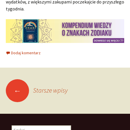
wydatków, z większymi zakupami poczekajcie do przyszłego
tygodnia.
Dodaj komentarz
Nawigacja
←
Starsze wpisy
po
wpisach
Szukaj: