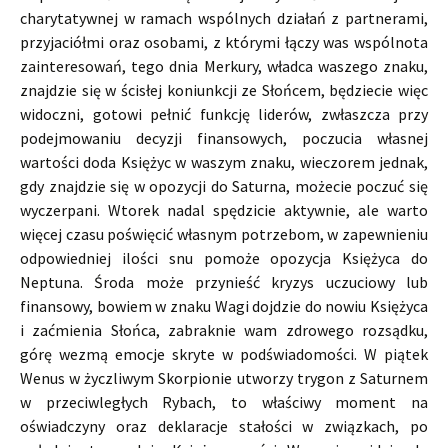
charytatywnej w ramach wspólnych działań z partnerami,
przyjaciółmi oraz osobami, z którymi łączy was wspólnota
zainteresowań, tego dnia Merkury, władca waszego znaku,
znajdzie się w ścisłej koniunkcji ze Słońcem, będziecie więc
widoczni, gotowi pełnić funkcję liderów, zwłaszcza przy
podejmowaniu decyzji finansowych, poczucia własnej
wartości doda Księżyc w waszym znaku, wieczorem jednak,
gdy znajdzie się w opozycji do Saturna, możecie poczuć się
wyczerpani. Wtorek nadal spędzicie aktywnie, ale warto
więcej czasu poświęcić własnym potrzebom, w zapewnieniu
odpowiedniej ilości snu pomoże opozycja Księżyca do
Neptuna. Środa może przynieść kryzys uczuciowy lub
finansowy, bowiem w znaku Wagi dojdzie do nowiu Księżyca
i zaćmienia Słońca, zabraknie wam zdrowego rozsądku,
górę wezmą emocje skryte w podświadomości. W piątek
Wenus w życzliwym Skorpionie utworzy trygon z Saturnem
w przeciwległych Rybach, to właściwy moment na
oświadczyny oraz deklaracje stałości w związkach, po