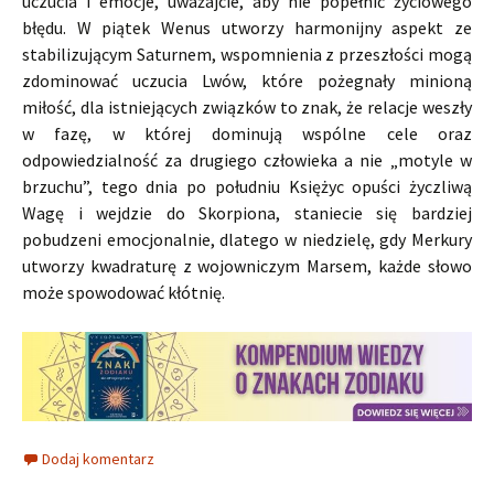
uczucia i emocje, uważajcie, aby nie popełnić życiowego
błędu. W piątek Wenus utworzy harmonijny aspekt ze
stabilizującym Saturnem, wspomnienia z przeszłości mogą
zdominować uczucia Lwów, które pożegnały minioną
miłość, dla istniejących związków to znak, że relacje weszły
w fazę, w której dominują wspólne cele oraz
odpowiedzialność za drugiego człowieka a nie „motyle w
brzuchu”, tego dnia po południu Księżyc opuści życzliwą
Wagę i wejdzie do Skorpiona, staniecie się bardziej
pobudzeni emocjonalnie, dlatego w niedzielę, gdy Merkury
utworzy kwadraturę z wojowniczym Marsem, każde słowo
może spowodować kłótnię.
Dodaj komentarz