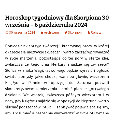
Horoskop tygodniowy dla Skorpiona 30
września – 6 października 2024
30 września 2024
Archiwum
Skorpion
Renata
Poniedziałek sprzyja twórczej i kreatywnej pracy, w której
okażecie się niezwykle skuteczni, warto zacząć wprowadzać
w życie marzenia, pozostające do tej pory w sferze idei,
zwłaszcza że tego dnia Merkury znajdzie się „w sercu”
Słońca w znaku Wagi, łatwo więc będzie wyrazić i ogłosić
światu pomysły, jakie chodzą wam po głowie, wieczorem
Księżyc w Pannie w opozycji do Saturna pozwoli
skonkretyzować zamierzenia i zrobić plan długotrwałego
działania. We wtorek, zwłaszcza późnym wieczorem i w
nocy, gdy Księżyc znajdzie się w opozycji do Neptuna, warto
słuchać podszeptów intuicji i zapisywać pojawiające się sny,
aby zrozumieć a następnie wprowadzić w życie otrzymane