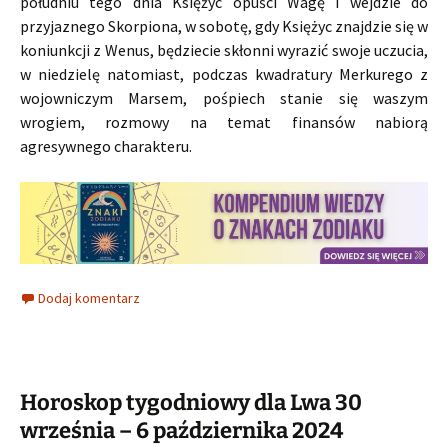
południu tego dnia Księżyc opuści Wagę i wejdzie do
przyjaznego Skorpiona, w sobotę, gdy Księżyc znajdzie się w
koniunkcji z Wenus, będziecie skłonni wyrazić swoje uczucia,
w niedzielę natomiast, podczas kwadratury Merkurego z
wojowniczym Marsem, pośpiech stanie się waszym
wrogiem, rozmowy na temat finansów nabiorą
agresywnego charakteru.
Dodaj komentarz
Horoskop tygodniowy dla Lwa 30
września – 6 października 2024