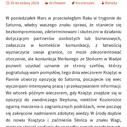
30 września 2024
Archiwum
Koziorożec
Renata
W poniedziałek Mars w przeciwległym Raku w trygonie do
Saturna, władcy waszego znaku sprawi, że staniecie się
bezkompromisowi, zdeterminowani i skuteczni w działaniu
dotyczącym partnerów osobistych lub biznesowych,
zwłaszcza w kontekście komunikacji, z łatwością
wyznaczycie swoje granice, co może zdezorientować
otoczenie, ale koniunkcja Merkurego ze Słońcem w Wadze
pozwoli uzyskać uznanie ze strony szefów, którzy
pogratulują wam pomysłów, tego dnia wieczorem Księżyc w
Pannie utworzy opozycję do Saturna, poczujecie się wiec
wyczerpani intensywną pracą i przekazywaniem informacji.
We wtorek późnym wieczorem, gdy Księżyc znajdzie się w
opozycji do zwodniczego Neptuna, niektóre Koziorożce
ogarną marzenia o zagranicznych podróżach, inne poczuję
się zakręcone nadmiarem zdobytej wiedzy. W środę dojdzie
do nowiu Księżyca i zaćmienia Słońca w znaku Wagi,
możecie stracić zaufanie do rozsądku swoich przełożonych,