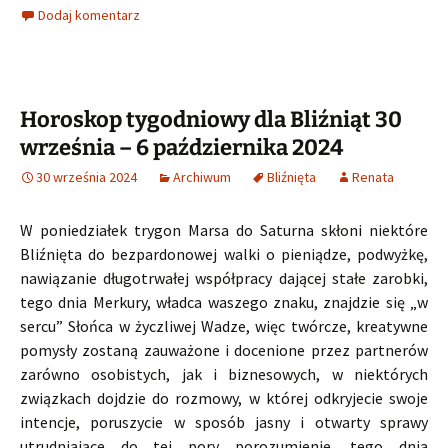
Dodaj komentarz
Horoskop tygodniowy dla Bliźniąt 30
września – 6 października 2024
30 września 2024
Archiwum
Bliźnięta
Renata
W poniedziałek trygon Marsa do Saturna skłoni niektóre
Bliźnięta do bezpardonowej walki o pieniądze, podwyżkę,
nawiązanie długotrwałej współpracy dającej stałe zarobki,
tego dnia Merkury, władca waszego znaku, znajdzie się „w
sercu” Słońca w życzliwej Wadze, więc twórcze, kreatywne
pomysły zostaną zauważone i docenione przez partnerów
zarówno osobistych, jak i biznesowych, w niektórych
związkach dojdzie do rozmowy, w której odkryjecie swoje
intencje, poruszycie w sposób jasny i otwarty sprawy
utrudniające do tej pory porozumienie, tego dnia