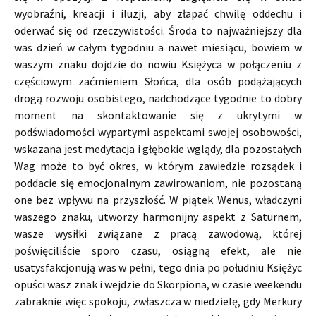
wyobraźni, kreacji i iluzji, aby złapać chwilę oddechu i
oderwać się od rzeczywistości. Środa to najważniejszy dla
was dzień w całym tygodniu a nawet miesiącu, bowiem w
waszym znaku dojdzie do nowiu Księżyca w połączeniu z
częściowym zaćmieniem Słońca, dla osób podążających
drogą rozwoju osobistego, nadchodzące tygodnie to dobry
moment na skontaktowanie się z ukrytymi w
podświadomości wypartymi aspektami swojej osobowości,
wskazana jest medytacja i głębokie wglądy, dla pozostałych
Wag może to być okres, w którym zawiedzie rozsądek i
poddacie się emocjonalnym zawirowaniom, nie pozostaną
one bez wpływu na przyszłość. W piątek Wenus, władczyni
waszego znaku, utworzy harmonijny aspekt z Saturnem,
wasze wysiłki związane z pracą zawodową, której
poświęciliście sporo czasu, osiągną efekt, ale nie
usatysfakcjonują was w pełni, tego dnia po południu Księżyc
opuści wasz znak i wejdzie do Skorpiona, w czasie weekendu
zabraknie więc spokoju, zwłaszcza w niedzielę, gdy Merkury