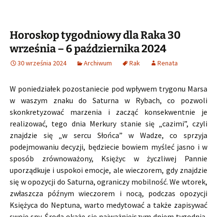
Horoskop tygodniowy dla Raka 30
września – 6 października 2024
30 września 2024
Archiwum
Rak
Renata
W poniedziałek pozostaniecie pod wpływem trygonu Marsa
w waszym znaku do Saturna w Rybach, co pozwoli
skonkretyzować marzenia i zacząć konsekwentnie je
realizować, tego dnia Merkury stanie się „cazimi”, czyli
znajdzie się „w sercu Słońca” w Wadze, co sprzyja
podejmowaniu decyzji, będziecie bowiem myśleć jasno i w
sposób zrównoważony, Księżyc w życzliwej Pannie
uporządkuje i uspokoi emocje, ale wieczorem, gdy znajdzie
się w opozycji do Saturna, ograniczy mobilność. We wtorek,
zwłaszcza późnym wieczorem i nocą, podczas opozycji
Księżyca do Neptuna, warto medytować a także zapisywać
swoje sny. Środa okaże się najważniejszym dniem tygodnia,