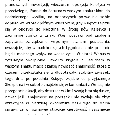
planowanych inwestycji, wieczorem opozycja Księżyca w
przeciwległej Pannie do Saturna w waszym znaku skłoni do
nadmiernego wysiłku, na odpoczynek pozwolicie sobie
dopiero we wtorek późnym wieczorem, gdy Księżyc zajdzie
się w opozycji do Neptuna. W środę nów Księżyca i
zaćmienie Słońca w znaku Wagi postawi pod znakiem
zapytania zarządzanie wspólnym stanem posiadania,
uważajcie, aby w nadchodzących tygodniach nie popełnić
błędu, mającego wpływ na wasze zyski. W piątek Wenus w
życzliwym Skorpionie utworzy trygon z Saturnem w
waszym znaku, macie szansę nawiązać znajomość, która z
czasem przekształci się w długotrwały, stabilny związek,
tego dnia po południu Księżyc wejdzie do przyjaznego
Skorpiona i w sobotę znajdzie się w koniunkcji z Wenus, nie
przegapcie okazji, aby dostrzec w kimś swoją bratnią duszę,
nawet jeśli znajomość na początku nie wydaje się zbyt
atrakcyjna W niedzielę kwadratura Merkurego do Marsa
sprawi, że w rozmowie stracicie cierpliwość i zaczniecie