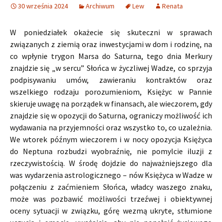
30 września 2024
Archiwum
Lew
Renata
W poniedziałek okażecie się skuteczni w sprawach
związanych z ziemią oraz inwestycjami w dom i rodzinę, na
co wpłynie trygon Marsa do Saturna, tego dnia Merkury
znajdzie się „w sercu” Słońca w życzliwej Wadze, co sprzyja
podpisywaniu umów, zawieraniu kontraktów oraz
wszelkiego rodzaju porozumieniom, Księżyc w Pannie
skieruje uwagę na porządek w finansach, ale wieczorem, gdy
znajdzie się w opozycji do Saturna, ograniczy możliwość ich
wydawania na przyjemności oraz wszystko to, co uzależnia.
We wtorek późnym wieczorem i w nocy opozycja Księżyca
do Neptuna rozbudzi wyobraźnię, nie pomylcie iluzji z
rzeczywistością. W środę dojdzie do najważniejszego dla
was wydarzenia astrologicznego – nów Księżyca w Wadze w
połączeniu z zaćmieniem Słońca, władcy waszego znaku,
może was pozbawić możliwości trzeźwej i obiektywnej
oceny sytuacji w związku, górę wezmą ukryte, stłumione