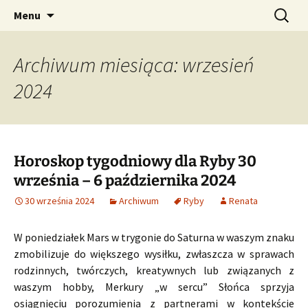
Profesjonalne przepowiednie astrologiczne
Przejdź
Szukaj:
CzaroMarowy horoskop
Menu
do
dzienny, miesięczny i
treści
tygodniowy
Archiwum miesiąca: wrzesień
2024
Horoskop tygodniowy dla Ryby 30
września – 6 października 2024
30 września 2024
Archiwum
Ryby
Renata
W poniedziałek Mars w trygonie do Saturna w waszym znaku
zmobilizuje do większego wysiłku, zwłaszcza w sprawach
rodzinnych, twórczych, kreatywnych lub związanych z
waszym hobby, Merkury „w sercu” Słońca sprzyja
osiągnięciu porozumienia z partnerami w kontekście