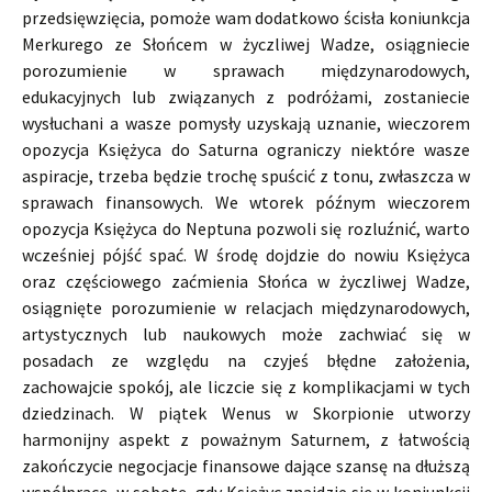
przedsięwzięcia, pomoże wam dodatkowo ścisła koniunkcja
Merkurego ze Słońcem w życzliwej Wadze, osiągniecie
porozumienie w sprawach międzynarodowych,
edukacyjnych lub związanych z podróżami, zostaniecie
wysłuchani a wasze pomysły uzyskają uznanie, wieczorem
opozycja Księżyca do Saturna ograniczy niektóre wasze
aspiracje, trzeba będzie trochę spuścić z tonu, zwłaszcza w
sprawach finansowych. We wtorek późnym wieczorem
opozycja Księżyca do Neptuna pozwoli się rozluźnić, warto
wcześniej pójść spać. W środę dojdzie do nowiu Księżyca
oraz częściowego zaćmienia Słońca w życzliwej Wadze,
osiągnięte porozumienie w relacjach międzynarodowych,
artystycznych lub naukowych może zachwiać się w
posadach ze względu na czyjeś błędne założenia,
zachowajcie spokój, ale liczcie się z komplikacjami w tych
dziedzinach. W piątek Wenus w Skorpionie utworzy
harmonijny aspekt z poważnym Saturnem, z łatwością
zakończycie negocjacje finansowe dające szansę na dłuższą
współpracę, w sobotę, gdy Księżyc znajdzie się w koniunkcji