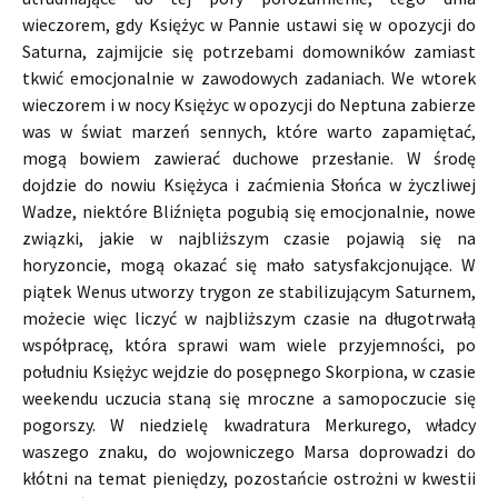
wieczorem, gdy Księżyc w Pannie ustawi się w opozycji do
Saturna, zajmijcie się potrzebami domowników zamiast
tkwić emocjonalnie w zawodowych zadaniach. We wtorek
wieczorem i w nocy Księżyc w opozycji do Neptuna zabierze
was w świat marzeń sennych, które warto zapamiętać,
mogą bowiem zawierać duchowe przesłanie. W środę
dojdzie do nowiu Księżyca i zaćmienia Słońca w życzliwej
Wadze, niektóre Bliźnięta pogubią się emocjonalnie, nowe
związki, jakie w najbliższym czasie pojawią się na
horyzoncie, mogą okazać się mało satysfakcjonujące. W
piątek Wenus utworzy trygon ze stabilizującym Saturnem,
możecie więc liczyć w najbliższym czasie na długotrwałą
współpracę, która sprawi wam wiele przyjemności, po
południu Księżyc wejdzie do posępnego Skorpiona, w czasie
weekendu uczucia staną się mroczne a samopoczucie się
pogorszy. W niedzielę kwadratura Merkurego, władcy
waszego znaku, do wojowniczego Marsa doprowadzi do
kłótni na temat pieniędzy, pozostańcie ostrożni w kwestii