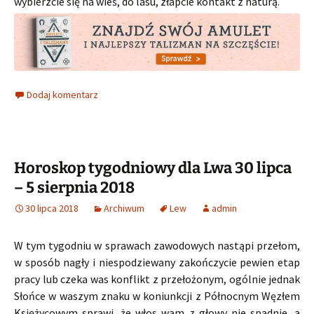
wybierzcie się na wieś, do lasu, złapcie kontakt z naturą.
Dodaj komentarz
Horoskop tygodniowy dla Lwa 30 lipca
– 5 sierpnia 2018
30 lipca 2018
Archiwum
Lew
admin
W tym tygodniu w sprawach zawodowych nastąpi przełom,
w sposób nagły i niespodziewany zakończycie pewien etap
pracy lub czeka was konflikt z przełożonym, ogólnie jednak
Słońce w waszym znaku w koniunkcji z Północnym Węzłem
Księżycowym sprawi, że włos wam z głowy nie spadnie, a