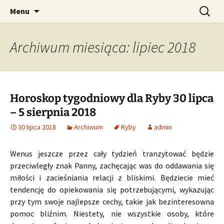
Profesjonalne przepowiednie astrologiczne
Przejdź
Szukaj:
CzaroMarowy horoskop
Menu
do
dzienny, miesięczny i
treści
tygodniowy
Archiwum miesiąca: lipiec 2018
Horoskop tygodniowy dla Ryby 30 lipca
– 5 sierpnia 2018
30 lipca 2018
Archiwum
Ryby
admin
Wenus jeszcze przez cały tydzień tranzytować będzie
przeciwległy znak Panny, zachęcając was do oddawania się
miłości i zacieśniania relacji z bliskimi. Będziecie mieć
tendencję do opiekowania się potrzebującymi, wykazując
przy tym swoje najlepsze cechy, takie jak bezinteresowna
pomoc bliźnim. Niestety, nie wszystkie osoby, które