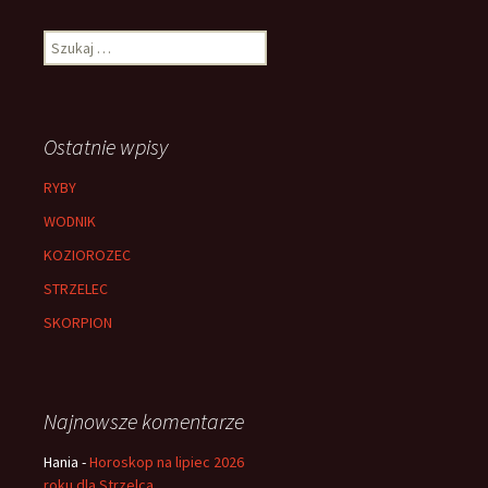
wpisach
Szukaj:
Ostatnie wpisy
RYBY
WODNIK
KOZIOROZEC
STRZELEC
SKORPION
Najnowsze komentarze
Hania
-
Horoskop na lipiec 2026
roku dla Strzelca