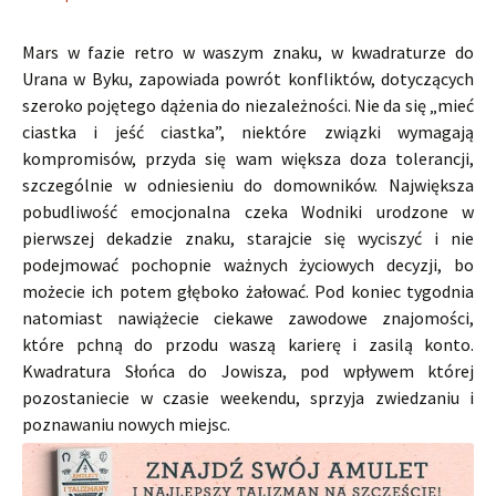
Mars w fazie retro w waszym znaku, w kwadraturze do
Urana w Byku, zapowiada powrót konfliktów, dotyczących
szeroko pojętego dążenia do niezależności. Nie da się „mieć
ciastka i jeść ciastka”, niektóre związki wymagają
kompromisów, przyda się wam większa doza tolerancji,
szczególnie w odniesieniu do domowników. Największa
pobudliwość emocjonalna czeka Wodniki urodzone w
pierwszej dekadzie znaku, starajcie się wyciszyć i nie
podejmować pochopnie ważnych życiowych decyzji, bo
możecie ich potem głęboko żałować. Pod koniec tygodnia
natomiast nawiążecie ciekawe zawodowe znajomości,
które pchną do przodu waszą karierę i zasilą konto.
Kwadratura Słońca do Jowisza, pod wpływem której
pozostaniecie w czasie weekendu, sprzyja zwiedzaniu i
poznawaniu nowych miejsc.