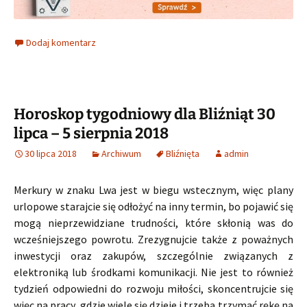
Dodaj komentarz
Horoskop tygodniowy dla Bliźniąt 30
lipca – 5 sierpnia 2018
30 lipca 2018
Archiwum
Bliźnięta
admin
Merkury w znaku Lwa jest w biegu wstecznym, więc plany
urlopowe starajcie się odłożyć na inny termin, bo pojawić się
mogą nieprzewidziane trudności, które skłonią was do
wcześniejszego powrotu. Zrezygnujcie także z poważnych
inwestycji oraz zakupów, szczególnie związanych z
elektroniką lub środkami komunikacji. Nie jest to również
tydzień odpowiedni do rozwoju miłości, skoncentrujcie się
więc na pracy, gdzie wiele się dzieje i trzeba trzymać rękę na