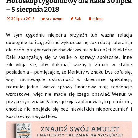
Horoskop tygodniowy dla Raka 30 lipca
– 5 sierpnia 2018
30 lipca 2018
Archiwum
Rak
admin
W tym tygodniu niejedna przyjaźń lub ważna relacja
dobiegnie końca, jeśli nie wykażecie się dużą dozą tolerancji
dla osób, pragnących pozbawić was niezależności. Niektóre
Raki zaangażują się w walkę o sprawy społeczne, inne
zdecydują się, aby dokonać ważnych zmian w stanie
posiadania – pamiętajcie, że Merkury w znaku Lwa cofa się,
więc zachowajcie ostrożność w dziedzinie spekulacji,
niemniej jednak wasze sprawy finansowe mają tendencje
wzrostowe, więc nie macie się czego obawiać. Wenus w
przyjaznym znaku Panny sprzyja zaplanowanym podróżom,
chociaż nie obejdzie się bez niewielkich nieporozumień i
kosztownych wydatków.