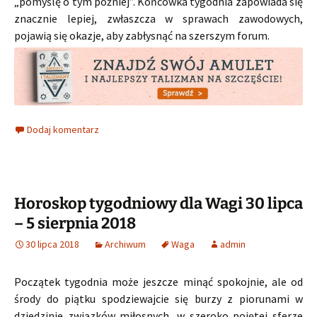
„pomyślę o tym później”. Końcówka tygodnia zapowiada się
znacznie lepiej, zwłaszcza w sprawach zawodowych,
pojawią się okazje, aby zabłysnąć na szerszym forum.
Dodaj komentarz
Horoskop tygodniowy dla Wagi 30 lipca
– 5 sierpnia 2018
30 lipca 2018
Archiwum
Waga
admin
Początek tygodnia może jeszcze minąć spokojnie, ale od
środy do piątku spodziewajcie się burzy z piorunami w
dziedzinie związków miłosnych, w szeroko pojętej sferze