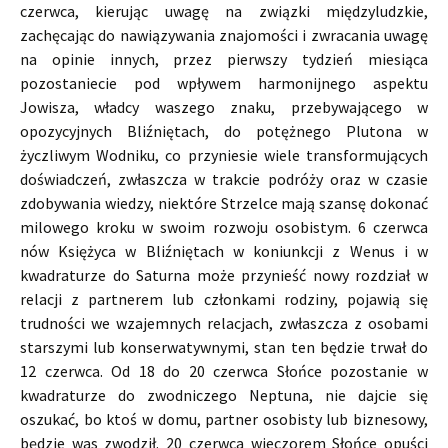
czerwca, kierując uwagę na związki międzyludzkie,
zachęcając do nawiązywania znajomości i zwracania uwagę
na opinie innych, przez pierwszy tydzień miesiąca
pozostaniecie pod wpływem harmonijnego aspektu
Jowisza, władcy waszego znaku, przebywającego w
opozycyjnych Bliźniętach, do potężnego Plutona w
życzliwym Wodniku, co przyniesie wiele transformujących
doświadczeń, zwłaszcza w trakcie podróży oraz w czasie
zdobywania wiedzy, niektóre Strzelce mają szansę dokonać
milowego kroku w swoim rozwoju osobistym. 6 czerwca
nów Księżyca w Bliźniętach w koniunkcji z Wenus i w
kwadraturze do Saturna może przynieść nowy rozdział w
relacji z partnerem lub członkami rodziny, pojawią się
trudności we wzajemnych relacjach, zwłaszcza z osobami
starszymi lub konserwatywnymi, stan ten będzie trwał do
12 czerwca. Od 18 do 20 czerwca Słońce pozostanie w
kwadraturze do zwodniczego Neptuna, nie dajcie się
oszukać, bo ktoś w domu, partner osobisty lub biznesowy,
będzie was zwodził. 20 czerwca wieczorem Słońce opuści