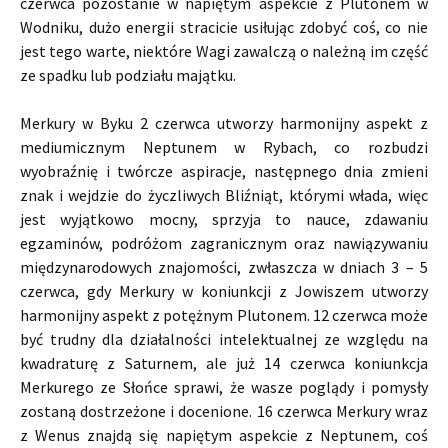
czerwca pozostanie w napiętym aspekcie z Plutonem w
Wodniku, dużo energii stracicie usiłując zdobyć coś, co nie
jest tego warte, niektóre Wagi zawalczą o należną im część
ze spadku lub podziału majątku.
Merkury w Byku 2 czerwca utworzy harmonijny aspekt z
mediumicznym Neptunem w Rybach, co rozbudzi
wyobraźnię i twórcze aspiracje, następnego dnia zmieni
znak i wejdzie do życzliwych Bliźniąt, którymi włada, więc
jest wyjątkowo mocny, sprzyja to nauce, zdawaniu
egzaminów, podróżom zagranicznym oraz nawiązywaniu
międzynarodowych znajomości, zwłaszcza w dniach 3 – 5
czerwca, gdy Merkury w koniunkcji z Jowiszem utworzy
harmonijny aspekt z potężnym Plutonem. 12 czerwca może
być trudny dla działalności intelektualnej ze względu na
kwadraturę z Saturnem, ale już 14 czerwca koniunkcja
Merkurego ze Słońce sprawi, że wasze poglądy i pomysły
zostaną dostrzeżone i docenione. 16 czerwca Merkury wraz
z Wenus znajdą się napiętym aspekcie z Neptunem, coś