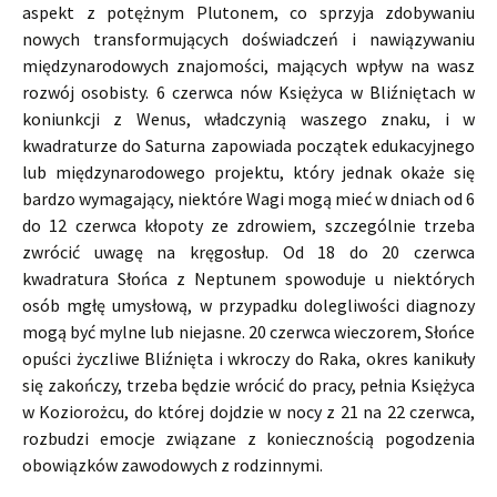
aspekt z potężnym Plutonem, co sprzyja zdobywaniu
nowych transformujących doświadczeń i nawiązywaniu
międzynarodowych znajomości, mających wpływ na wasz
rozwój osobisty. 6 czerwca nów Księżyca w Bliźniętach w
koniunkcji z Wenus, władczynią waszego znaku, i w
kwadraturze do Saturna zapowiada początek edukacyjnego
lub międzynarodowego projektu, który jednak okaże się
bardzo wymagający, niektóre Wagi mogą mieć w dniach od 6
do 12 czerwca kłopoty ze zdrowiem, szczególnie trzeba
zwrócić uwagę na kręgosłup. Od 18 do 20 czerwca
kwadratura Słońca z Neptunem spowoduje u niektórych
osób mgłę umysłową, w przypadku dolegliwości diagnozy
mogą być mylne lub niejasne. 20 czerwca wieczorem, Słońce
opuści życzliwe Bliźnięta i wkroczy do Raka, okres kanikuły
się zakończy, trzeba będzie wrócić do pracy, pełnia Księżyca
w Koziorożcu, do której dojdzie w nocy z 21 na 22 czerwca,
rozbudzi emocje związane z koniecznością pogodzenia
obowiązków zawodowych z rodzinnymi.