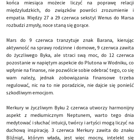
końca miesiąca możecie liczyć na poprawę relacji
międzyludzkich, do związków powróci zrozumienie i
empatia. Między 27 a 29 czerwca sekstyl Wenus do Marsa
rozbudzi zmysły, noce staną się gorące.
Mars do 9 czerwca tranzytuje znak Barana, kierując
aktywność na sprawy rodzinne i domowe, 9 czerwca zawita
do życzliwego Byka, ale straci swą moc, do 12 czerwca
pozostanie w napiętym aspekcie do Plutona w Wodniku, co
wpłynie na finanse, nie pozwólcie sobie odebrać tego, co się
wam należy, jednak zobowiązania finansowe trzeba
regulować, nic na to nie poradzicie, nie dajcie się ponieść
szkodliwym emocjom.
Merkury w życzliwym Byku 2 czerwca utworzy harmonijny
aspekt z mediumicznym Neptunem, warto tego dnia
medytować i słuchać intuicji, twórcy i artyści mogą liczyć na
duchową inspirację. 3 czerwca Merkury zawita do znaku
Bliźniąt, którym włada, jest więc mocny, intelekt się