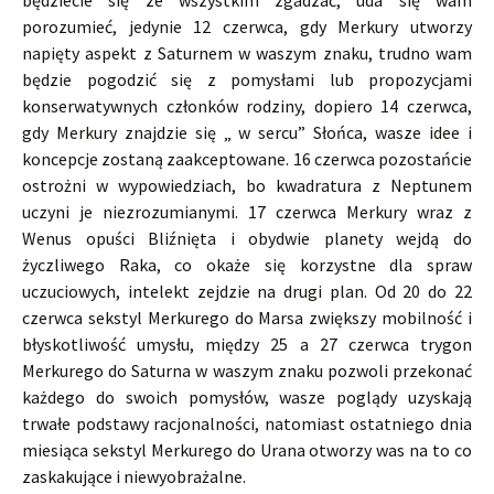
będziecie się ze wszystkim zgadzać, uda się wam
porozumieć, jedynie 12 czerwca, gdy Merkury utworzy
napięty aspekt z Saturnem w waszym znaku, trudno wam
będzie pogodzić się z pomysłami lub propozycjami
konserwatywnych członków rodziny, dopiero 14 czerwca,
gdy Merkury znajdzie się „ w sercu” Słońca, wasze idee i
koncepcje zostaną zaakceptowane. 16 czerwca pozostańcie
ostrożni w wypowiedziach, bo kwadratura z Neptunem
uczyni je niezrozumianymi. 17 czerwca Merkury wraz z
Wenus opuści Bliźnięta i obydwie planety wejdą do
życzliwego Raka, co okaże się korzystne dla spraw
uczuciowych, intelekt zejdzie na drugi plan. Od 20 do 22
czerwca sekstyl Merkurego do Marsa zwiększy mobilność i
błyskotliwość umysłu, między 25 a 27 czerwca trygon
Merkurego do Saturna w waszym znaku pozwoli przekonać
każdego do swoich pomysłów, wasze poglądy uzyskają
trwałe podstawy racjonalności, natomiast ostatniego dnia
miesiąca sekstyl Merkurego do Urana otworzy was na to co
zaskakujące i niewyobrażalne.