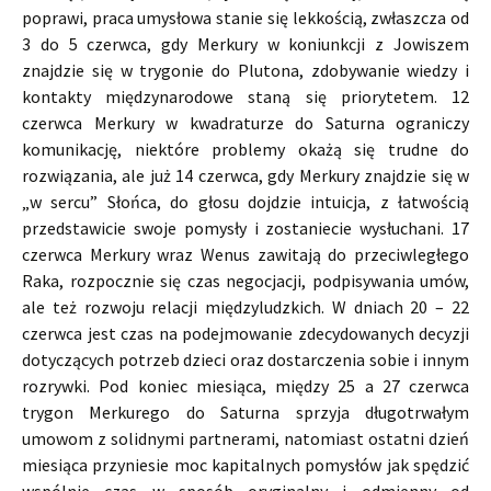
poprawi, praca umysłowa stanie się lekkością, zwłaszcza od
3 do 5 czerwca, gdy Merkury w koniunkcji z Jowiszem
znajdzie się w trygonie do Plutona, zdobywanie wiedzy i
kontakty międzynarodowe staną się priorytetem. 12
czerwca Merkury w kwadraturze do Saturna ograniczy
komunikację, niektóre problemy okażą się trudne do
rozwiązania, ale już 14 czerwca, gdy Merkury znajdzie się w
„w sercu” Słońca, do głosu dojdzie intuicja, z łatwością
przedstawicie swoje pomysły i zostaniecie wysłuchani. 17
czerwca Merkury wraz Wenus zawitają do przeciwległego
Raka, rozpocznie się czas negocjacji, podpisywania umów,
ale też rozwoju relacji międzyludzkich. W dniach 20 – 22
czerwca jest czas na podejmowanie zdecydowanych decyzji
dotyczących potrzeb dzieci oraz dostarczenia sobie i innym
rozrywki. Pod koniec miesiąca, między 25 a 27 czerwca
trygon Merkurego do Saturna sprzyja długotrwałym
umowom z solidnymi partnerami, natomiast ostatni dzień
miesiąca przyniesie moc kapitalnych pomysłów jak spędzić
wspólnie czas w sposób oryginalny i odmienny od