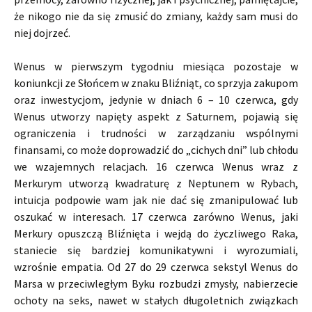
że nikogo nie da się zmusić do zmiany, każdy sam musi do
niej dojrzeć.
Wenus w pierwszym tygodniu miesiąca pozostaje w
koniunkcji ze Słońcem w znaku Bliźniąt, co sprzyja zakupom
oraz inwestycjom, jedynie w dniach 6 – 10 czerwca, gdy
Wenus utworzy napięty aspekt z Saturnem, pojawią się
ograniczenia i trudności w zarządzaniu wspólnymi
finansami, co może doprowadzić do „cichych dni” lub chłodu
we wzajemnych relacjach. 16 czerwca Wenus wraz z
Merkurym utworzą kwadraturę z Neptunem w Rybach,
intuicja podpowie wam jak nie dać się zmanipulować lub
oszukać w interesach. 17 czerwca zarówno Wenus, jaki
Merkury opuszczą Bliźnięta i wejdą do życzliwego Raka,
staniecie się bardziej komunikatywni i wyrozumiali,
wzrośnie empatia. Od 27 do 29 czerwca sekstyl Wenus do
Marsa w przeciwległym Byku rozbudzi zmysły, nabierzecie
ochoty na seks, nawet w stałych długoletnich związkach