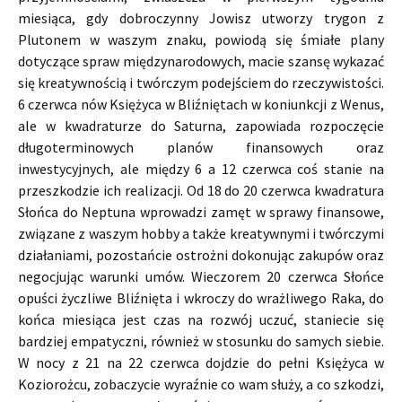
miesiąca, gdy dobroczynny Jowisz utworzy trygon z
Plutonem w waszym znaku, powiodą się śmiałe plany
dotyczące spraw międzynarodowych, macie szansę wykazać
się kreatywnością i twórczym podejściem do rzeczywistości.
6 czerwca nów Księżyca w Bliźniętach w koniunkcji z Wenus,
ale w kwadraturze do Saturna, zapowiada rozpoczęcie
długoterminowych planów finansowych oraz
inwestycyjnych, ale między 6 a 12 czerwca coś stanie na
przeszkodzie ich realizacji. Od 18 do 20 czerwca kwadratura
Słońca do Neptuna wprowadzi zamęt w sprawy finansowe,
związane z waszym hobby a także kreatywnymi i twórczymi
działaniami, pozostańcie ostrożni dokonując zakupów oraz
negocjując warunki umów. Wieczorem 20 czerwca Słońce
opuści życzliwe Bliźnięta i wkroczy do wrażliwego Raka, do
końca miesiąca jest czas na rozwój uczuć, staniecie się
bardziej empatyczni, również w stosunku do samych siebie.
W nocy z 21 na 22 czerwca dojdzie do pełni Księżyca w
Koziorożcu, zobaczycie wyraźnie co wam służy, a co szkodzi,