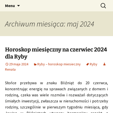
Profesjonalne przepowiednie astrologiczne
Przejdź
Szukaj:
CzaroMarowy horoskop
Menu
do
dzienny, miesięczny i
treści
tygodniowy
Archiwum miesiąca: maj 2024
Horoskop miesięczny na czerwiec 2024
dla Ryby
29 maja 2024
Ryby – horoskop miesieczny
Ryby
Renata
Słońce przebywa w znaku Bliźniąt do 20 czerwca,
koncentrując energię na sprawach związanych z domem i
rodziną, czeka was wiele rozmów i rozważań dotyczących
śmiałych inwestycji, zwłaszcza w nieruchomości i potrzeby
rodziny, szczególnie w pierwszym tygodniu miesiąca, gdy