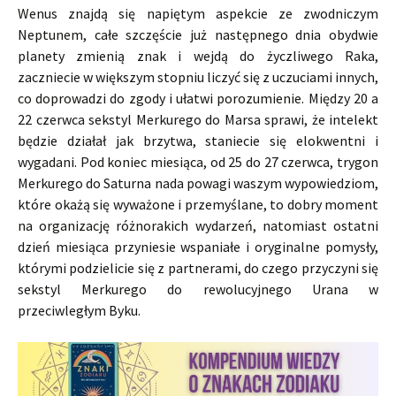
Wenus znajdą się napiętym aspekcie ze zwodniczym
Neptunem, całe szczęście już następnego dnia obydwie
planety zmienią znak i wejdą do życzliwego Raka,
zaczniecie w większym stopniu liczyć się z uczuciami innych,
co doprowadzi do zgody i ułatwi porozumienie. Między 20 a
22 czerwca sekstyl Merkurego do Marsa sprawi, że intelekt
będzie działał jak brzytwa, staniecie się elokwentni i
wygadani. Pod koniec miesiąca, od 25 do 27 czerwca, trygon
Merkurego do Saturna nada powagi waszym wypowiedziom,
które okażą się wyważone i przemyślane, to dobry moment
na organizację różnorakich wydarzeń, natomiast ostatni
dzień miesiąca przyniesie wspaniałe i oryginalne pomysły,
którymi podzielicie się z partnerami, do czego przyczyni się
sekstyl Merkurego do rewolucyjnego Urana w
przeciwległym Byku.