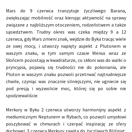
Mars do 9 czerwca tranzytuje życzliwego Barana,
zwiększając mobilność oraz kierując aktywność na sprawy
związane z najbliższym otoczeniem, rodzeństwem a także
sąsiedztwem. Trudny okres was czeka między 9 a 12
czerwca, gdy Mars zmieni znak, wejdzie do Byka tracąc wiele
ze swej mocy, i utworzy napięty aspekt z Plutonem w
waszym znaku, w tym samym czasie Wenus wraz ze
Słońcem pozostają w kwadraturze, co skłoni was do walki o
pryncypia, pojawią się trudności nie do pokonania, ale
Pluton w waszym znaku pozwoli przetrwać najtrudniejsze
chwile, czyniąc was znacznie silniejszymi, nie ugniecie się
pod presją i wyzwolicie moc, której się po sobie nie
spodziewaliście.
Merkury w Byku 2 czerwca utworzy harmonijny aspekt z
mediumicznym Neptunem w Rybach, co pozwoli umysłowi
poszybować w chmurach i czerpać inspirację ze sfery
duchowej. 3 czerwca Merkury zawita do życzliwych Bliźniąt,