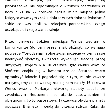
priorytetowe, nie zapominajcie o własnych potrzebach. W
nocy z 21 na 22 czerwca będzie miała miejsce pełnia
Księżyca w waszym znaku, dobrze w tych dniach uświadomić
sobie co was boli w relacjach partnerskich, czego
oczekujecie i czego wam brakuje.
Przez pierwszy tydzień miesiąca Wenus wędruje w
koniunkcji ze Słońcem przez znak Bliźniąt, co wzmaga
potrzebę ‘”osłodzenia” sobie życia, możecie w tym czasie
nadużywać słodyczy, zwłaszcza wykonując zleconą pracę
umysłową, między 6 a 10 czerwca, gdy Wenus wraz ze
Słońcem znajdą się w kwadraturze do Saturna, warto
ograniczyć łakocie i pogodzić się z tym, że nie zawsze
otrzymujemy to, co według nas się nam należy. 16 czerwca
Wenus wraz z Merkurym utworzą napięty aspekt ze
zwodniczym Neptunem, nie ufajcie zapewnieniom i
obietnicom, bo to puste słowa, 17 czerwca obydwie planety
opuszczą Bliźnięta i wejdą do przeciwległego Raka, do