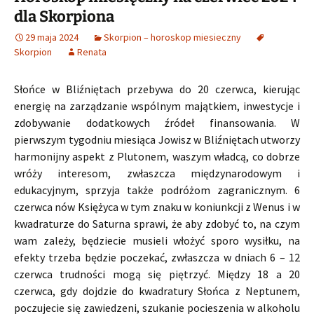
dla Skorpiona
29 maja 2024
Skorpion – horoskop miesieczny
Skorpion
Renata
Słońce w Bliźniętach przebywa do 20 czerwca, kierując
energię na zarządzanie wspólnym majątkiem, inwestycje i
zdobywanie dodatkowych źródeł finansowania. W
pierwszym tygodniu miesiąca Jowisz w Bliźniętach utworzy
harmonijny aspekt z Plutonem, waszym władcą, co dobrze
wróży interesom, zwłaszcza międzynarodowym i
edukacyjnym, sprzyja także podróżom zagranicznym. 6
czerwca nów Księżyca w tym znaku w koniunkcji z Wenus i w
kwadraturze do Saturna sprawi, że aby zdobyć to, na czym
wam zależy, będziecie musieli włożyć sporo wysiłku, na
efekty trzeba będzie poczekać, zwłaszcza w dniach 6 – 12
czerwca trudności mogą się piętrzyć. Między 18 a 20
czerwca, gdy dojdzie do kwadratury Słońca z Neptunem,
poczujecie się zawiedzeni, szukanie pocieszenia w alkoholu