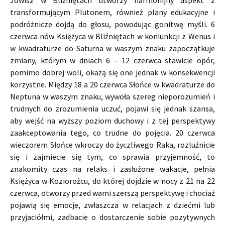
Jowisz w Bliźniętach utworzy harmonijny aspekt z
transformującym Plutonem, również plany edukacyjne i
podróżnicze dojdą do głosu, powodując gonitwę myśli. 6
czerwca nów Księżyca w Bliźniętach w koniunkcji z Wenus i
w kwadraturze do Saturna w waszym znaku zapoczątkuje
zmiany, którym w dniach 6 – 12 czerwca stawicie opór,
pomimo dobrej woli, okażą się one jednak w konsekwencji
korzystne. Między 18 a 20 czerwca Słońce w kwadraturze do
Neptuna w waszym znaku, wywoła szereg nieporozumień i
trudnych do zrozumienia uczuć, pojawi się jednak szansa,
aby wejść na wyższy poziom duchowy i z tej perspektywy
zaakceptowania tego, co trudne do pojęcia. 20 czerwca
wieczorem Słońce wkroczy do życzliwego Raka, rozluźnicie
się i zajmiecie się tym, co sprawia przyjemność, to
znakomity czas na relaks i zasłużone wakacje, pełnia
Księżyca w Koziorożcu, do której dojdzie w nocy z 21 na 22
czerwca, otworzy przed wami szerszą perspektywę i chociaż
pojawią się emocje, zwłaszcza w relacjach z dziećmi lub
przyjaciółmi, zadbacie o dostarczenie sobie pozytywnych