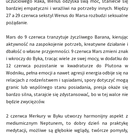
uczuciowego Raka, Wenus odzyska swą moc, staniecie się
bardziej empatyczni i wrażliwi na potrzeby innych. Między
27 a 29 czerwca sekstyl Wenus do Marsa rozbudzi seksualne
pożądanie.
Mars do 9 czerwca tranzytuje życzliwego Barana, kierując
aktywność na zaspokojenie potrzeb, kreatywne działanie i
dbałość o własne przyjemności. 9 czerwca Mars zmieni znak
i wkroczy do Byka, tracąc wiele ze swej mocy, w dodatku do
12 czerwca pozostanie w kwadraturze do Plutona w
Wodniku, pełna emocji a nawet agresji energia odbije się na
relacjach z rodzeństwem i sąsiadami, spory dotyczyć mogą
granic lub wspólnego stanu posiadania, presja okaże się
bardzo silna, starajcie się zdystansować, bo w tej walce nie
będzie zwycięzców.
2 czerwca Merkury w Byku utworzy harmonijny aspekt z
mediumicznym Neptunem, to dobry dzień na praktykę
medytacji, możliwe są głębokie wglądy, twórcze pomysły,