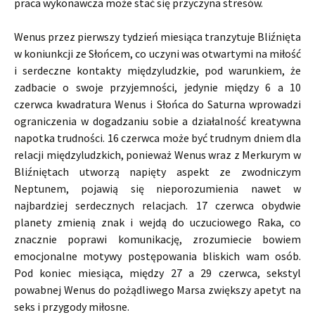
praca wykonawcza może stać się przyczyna stresów.
Wenus przez pierwszy tydzień miesiąca tranzytuje Bliźnięta
w koniunkcji ze Słońcem, co uczyni was otwartymi na miłość
i serdeczne kontakty międzyludzkie, pod warunkiem, że
zadbacie o swoje przyjemności, jedynie między 6 a 10
czerwca kwadratura Wenus i Słońca do Saturna wprowadzi
ograniczenia w dogadzaniu sobie a działalność kreatywna
napotka trudności. 16 czerwca może być trudnym dniem dla
relacji międzyludzkich, ponieważ Wenus wraz z Merkurym w
Bliźniętach utworzą napięty aspekt ze zwodniczym
Neptunem, pojawią się nieporozumienia nawet w
najbardziej serdecznych relacjach. 17 czerwca obydwie
planety zmienią znak i wejdą do uczuciowego Raka, co
znacznie poprawi komunikację, zrozumiecie bowiem
emocjonalne motywy postępowania bliskich wam osób.
Pod koniec miesiąca, między 27 a 29 czerwca, sekstyl
powabnej Wenus do pożądliwego Marsa zwiększy apetyt na
seks i przygody miłosne.