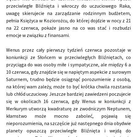
przeciwległe Bliźnięta i wkroczy do uczuciowego Raka,
uwagę skierujecie na zarządzanie rodzinnym budżetem,
pełnia Księżyca w Koziorożcu, do której dojdzie w nocy z 21
na 22 czerwca, pokaże jasno na co was stać i rozbudzi
emocje w związku z finansami.
Wenus przez cały pierwszy tydzień czerwca pozostaje w
koniunkcji ze Słońcem w przeciwległych Bliźniętach, co
przyciąga do was osoby miłe i sympatyczne, ale między 6 a
10 czerwca, gdy znajdzie się w napiętym aspekcie z surowym
Saturnem, trudno będzie osiągnąć porozumienie z osobą,
na której wam zależy, może to być krótka chwila rozstania
lub chłód uczuciowy. Jeszcze bardziej zawiedzeni poczujecie
się w okolicach 16 czerwca, gdy Wenus w koniunkcji z
Merkurym utworzą kwadraturę ze zwodniczym Neptunem,
kłamstwo może mocno zaboleć, pojawią się
nieporozumienia, na szczęście już następnego dnia obydwie
planety opuszczą przeciwległe Bliźnięta i wejdą do