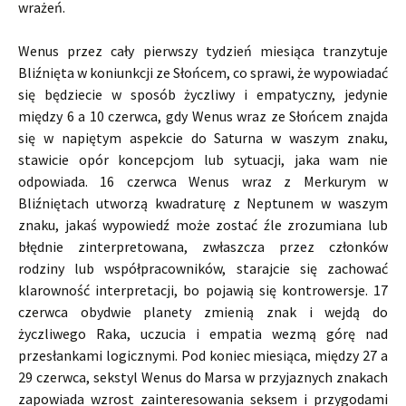
wrażeń.
Wenus przez cały pierwszy tydzień miesiąca tranzytuje
Bliźnięta w koniunkcji ze Słońcem, co sprawi, że wypowiadać
się będziecie w sposób życzliwy i empatyczny, jedynie
między 6 a 10 czerwca, gdy Wenus wraz ze Słońcem znajda
się w napiętym aspekcie do Saturna w waszym znaku,
stawicie opór koncepcjom lub sytuacji, jaka wam nie
odpowiada. 16 czerwca Wenus wraz z Merkurym w
Bliźniętach utworzą kwadraturę z Neptunem w waszym
znaku, jakaś wypowiedź może zostać źle zrozumiana lub
błędnie zinterpretowana, zwłaszcza przez członków
rodziny lub współpracowników, starajcie się zachować
klarowność interpretacji, bo pojawią się kontrowersje. 17
czerwca obydwie planety zmienią znak i wejdą do
życzliwego Raka, uczucia i empatia wezmą górę nad
przesłankami logicznymi. Pod koniec miesiąca, między 27 a
29 czerwca, sekstyl Wenus do Marsa w przyjaznych znakach
zapowiada wzrost zainteresowania seksem i przygodami