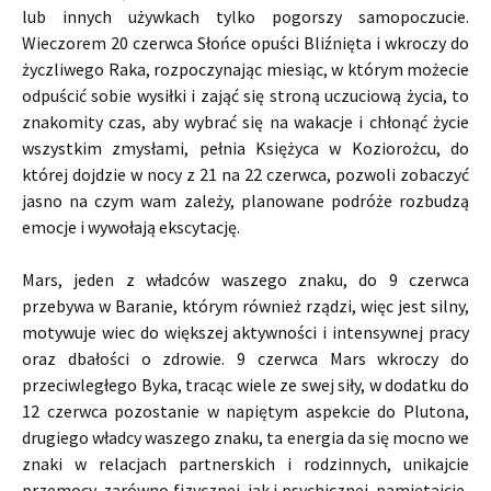
lub innych używkach tylko pogorszy samopoczucie.
Wieczorem 20 czerwca Słońce opuści Bliźnięta i wkroczy do
życzliwego Raka, rozpoczynając miesiąc, w którym możecie
odpuścić sobie wysiłki i zająć się stroną uczuciową życia, to
znakomity czas, aby wybrać się na wakacje i chłonąć życie
wszystkim zmysłami, pełnia Księżyca w Koziorożcu, do
której dojdzie w nocy z 21 na 22 czerwca, pozwoli zobaczyć
jasno na czym wam zależy, planowane podróże rozbudzą
emocje i wywołają ekscytację.
Mars, jeden z władców waszego znaku, do 9 czerwca
przebywa w Baranie, którym również rządzi, więc jest silny,
motywuje wiec do większej aktywności i intensywnej pracy
oraz dbałości o zdrowie. 9 czerwca Mars wkroczy do
przeciwległego Byka, tracąc wiele ze swej siły, w dodatku do
12 czerwca pozostanie w napiętym aspekcie do Plutona,
drugiego władcy waszego znaku, ta energia da się mocno we
znaki w relacjach partnerskich i rodzinnych, unikajcie
przemocy, zarówno fizycznej, jak i psychicznej, pamiętajcie,