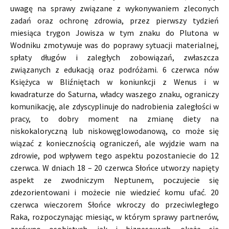
uwagę na sprawy związane z wykonywaniem zleconych
zadań oraz ochronę zdrowia, przez pierwszy tydzień
miesiąca trygon Jowisza w tym znaku do Plutona w
Wodniku zmotywuje was do poprawy sytuacji materialnej,
spłaty długów i zaległych zobowiązań, zwłaszcza
związanych z edukacją oraz podróżami. 6 czerwca nów
Księżyca w Bliźniętach w koniunkcji z Wenus i w
kwadraturze do Saturna, władcy waszego znaku, ograniczy
komunikację, ale zdyscyplinuje do nadrobienia zaległości w
pracy, to dobry moment na zmianę diety na
niskokaloryczną lub niskowęglowodanową, co może się
wiązać z koniecznością ograniczeń, ale wyjdzie wam na
zdrowie, pod wpływem tego aspektu pozostaniecie do 12
czerwca. W dniach 18 – 20 czerwca Słońce utworzy napięty
aspekt ze zwodniczym Neptunem, poczujecie się
zdezorientowani i możecie nie wiedzieć komu ufać. 20
czerwca wieczorem Słońce wkroczy do przeciwległego
Raka, rozpoczynając miesiąc, w którym sprawy partnerów,
zarówno osobistych, jak i biznesowych, okażą się