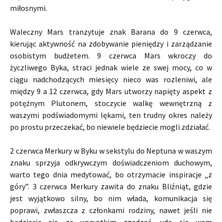
miłosnymi.
Waleczny Mars tranzytuje znak Barana do 9 czerwca,
kierując aktywność na zdobywanie pieniędzy i zarządzanie
osobistym budżetem. 9 czerwca Mars wkroczy do
życzliwego Byka, straci jednak wiele ze swej mocy, co w
ciągu nadchodzących miesięcy nieco was rozleniwi, ale
między 9 a 12 czerwca, gdy Mars utworzy napięty aspekt z
potężnym Plutonem, stoczycie walkę wewnętrzną z
waszymi podświadomymi lękami, ten trudny okres należy
po prostu przeczekać, bo niewiele będziecie mogli zdziałać.
2 czerwca Merkury w Byku w sekstylu do Neptuna w waszym
znaku sprzyja odkrywczym doświadczeniom duchowym,
warto tego dnia medytować, bo otrzymacie inspiracje „z
góry”. 3 czerwca Merkury zawita do znaku Bliźniąt, gdzie
jest wyjątkowo silny, bo nim włada, komunikacja się
poprawi, zwłaszcza z członkami rodziny, nawet jeśli nie