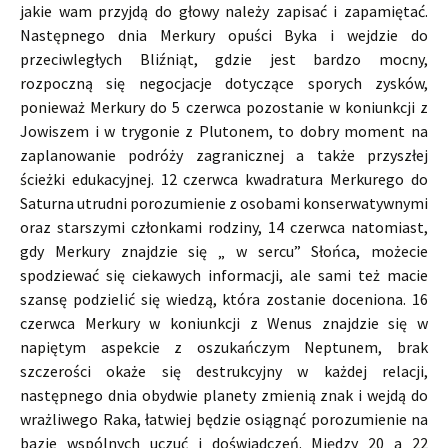
jakie wam przyjdą do głowy należy zapisać i zapamiętać.
Następnego dnia Merkury opuści Byka i wejdzie do
przeciwległych Bliźniąt, gdzie jest bardzo mocny,
rozpoczną się negocjacje dotyczące sporych zysków,
ponieważ Merkury do 5 czerwca pozostanie w koniunkcji z
Jowiszem i w trygonie z Plutonem, to dobry moment na
zaplanowanie podróży zagranicznej a także przyszłej
ścieżki edukacyjnej. 12 czerwca kwadratura Merkurego do
Saturna utrudni porozumienie z osobami konserwatywnymi
oraz starszymi członkami rodziny, 14 czerwca natomiast,
gdy Merkury znajdzie się „ w sercu” Słońca, możecie
spodziewać się ciekawych informacji, ale sami też macie
szansę podzielić się wiedzą, która zostanie doceniona. 16
czerwca Merkury w koniunkcji z Wenus znajdzie się w
napiętym aspekcie z oszukańczym Neptunem, brak
szczerości okaże się destrukcyjny w każdej relacji,
następnego dnia obydwie planety zmienią znak i wejdą do
wrażliwego Raka, łatwiej będzie osiągnąć porozumienie na
bazie wspólnych uczuć i doświadczeń. Między 20 a 22