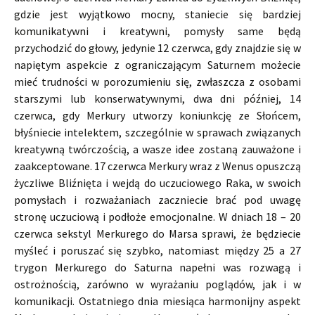
gdzie jest wyjątkowo mocny, staniecie się bardziej
komunikatywni i kreatywni, pomysły same będą
przychodzić do głowy, jedynie 12 czerwca, gdy znajdzie się w
napiętym aspekcie z ograniczającym Saturnem możecie
mieć trudności w porozumieniu się, zwłaszcza z osobami
starszymi lub konserwatywnymi, dwa dni później, 14
czerwca, gdy Merkury utworzy koniunkcję ze Słońcem,
błyśniecie intelektem, szczególnie w sprawach związanych
kreatywną twórczością, a wasze idee zostaną zauważone i
zaakceptowane. 17 czerwca Merkury wraz z Wenus opuszczą
życzliwe Bliźnięta i wejdą do uczuciowego Raka, w swoich
pomysłach i rozważaniach zaczniecie brać pod uwagę
stronę uczuciową i podłoże emocjonalne. W dniach 18 – 20
czerwca sekstyl Merkurego do Marsa sprawi, że będziecie
myśleć i poruszać się szybko, natomiast między 25 a 27
trygon Merkurego do Saturna napełni was rozwagą i
ostrożnością, zarówno w wyrażaniu poglądów, jak i w
komunikacji. Ostatniego dnia miesiąca harmonijny aspekt