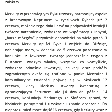
zaiskrzy.
Merkury w przeciwległym Byku utworzy harmonijny aspekt
z kreatywnym Neptunem w życzliwych Rybach już 2
czerwca, możecie tego dnia liczyć na podpowiedzi intuicji i
twórcze natchnienie, zwłaszcza we współpracy z innymi,
„burza mózgów” przyniesie odpowiedzi na wiele pytań. 3
czerwca Merkury opuści Byka i wejdzie do Bliźniąt,
nabierając mocy, w dodatku do 5 czerwca pozostanie w
koniunkcji z Jowiszem, tworząc jednocześnie trygon z
Plutonem, waszym władcą, wszystko co wymyślicie,
zwłaszcza odnośnie inwestycji, edukacji oraz podróży
zagranicznych okaże się trafione w punkt. Mentalne i
komunikacyjne trudności pojawią się w okolicach 12
czerwca, kiedy Merkury utworzy kwadraturę z
ograniczającym Saturnem, ale już dwa dni później, 14
czerwca, koniunkcja Merkurego ze Słońcem sprawi, że
błyśniecie pomysłami i uzyskacie uznanie otoczenia. Do
nieporozumień może dojść 16 czerwca, gdy Merkury wraz z