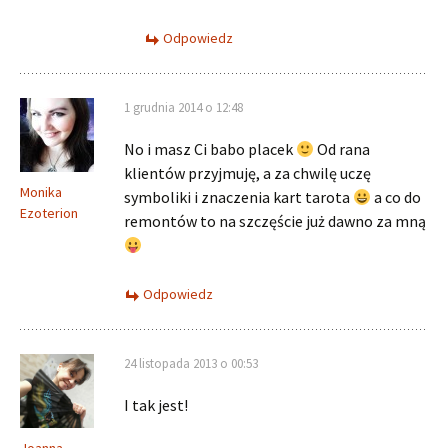
Odpowiedz
1 grudnia 2014 o 12:48
No i masz Ci babo placek
Od rana
klientów przyjmuję, a za chwilę uczę
Monika
symboliki i znaczenia kart tarota
a co do
Ezoterion
remontów to na szczęście już dawno za mną
Odpowiedz
24 listopada 2013 o 00:53
I tak jest!