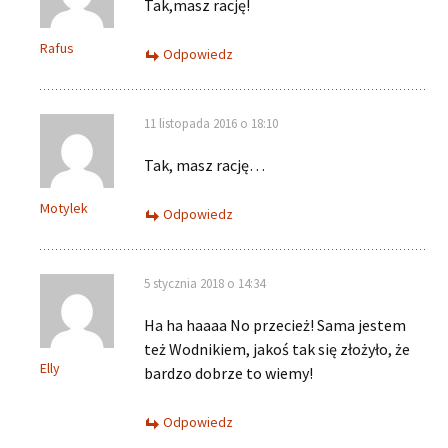
Tak,masz rację!
Rafus
Odpowiedz
11 listopada 2016 o 18:10
Tak, masz rację…
Motylek
Odpowiedz
5 stycznia 2018 o 14:34
Ha ha haaaa No przecież! Sama jestem
też Wodnikiem, jakoś tak się złożyło, że
Elly
bardzo dobrze to wiemy!
Odpowiedz