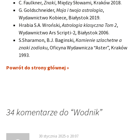
C. Faulkner,
Znaki
, Między Słowami, Kraków 2018.
G. Goldschneider,
Moja i twoja astrologia
,
Wydawnictwo Kobiece, Białystok 2019.
Hrabia S.A. Wroński,
Astrologia klasyczna Tom 2
,
Wydawnictwo Ars Scripti-2, Białystok 2006.
S.Sharamon, B.J. Baginski,
Kamienie szlachetne a
znaki zodiaku
, Oficyna Wydawnicza “Aster”, Kraków
1993.
Powrót do strony głównej »
34 komentarze do “
Wodnik
”
30 stycznia 2025 o 20:07