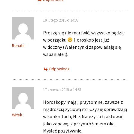
10 lutego 2015 o 14:38
Proszę się nie martwić, wszystko będzie
w porządku
Horoskop jest już
Renata
widoczny (Walentynki zapowiadają się
wspaniale ;).
Odpowiedz
17 czerwca 2019 o 14:35
Horoskopy mają ; przytomne, zawsze z
mądrością życiową itd. Czy się sprawdzają
Witek
w konkretach; Nie. Należy to traktować
jako zabawę, z przymróżeniem oka.
Myśleć pozytywnie.