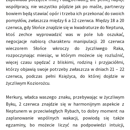
współpracy, nie wszystko pójdzie jak po maśle, partnerzy
bowiem będą stawiać opór i trzeba ich przekonać do swoich
pomysłów, zwłaszcza między 6 a 12 czerwca. Między 18 a 20
czerwca, gdy Słońce znajdzie się w kwadraturze do Neptuna,
ktoś zechce wyprowadzić was w pole lub oszukać,
negocjacje nabiorą charakteru manipulacji. 20 czerwca
wieczorem Słońce wkroczy do życzliwego Raka,
rozpoczynając miesiąc, w którym możecie się rozluźnić,
więcej czasu spędzać z bliskimi, rodziną i przyjaciółmi,
którzy objawią swoje potrzeby zwłaszcza w dniach 21 – 22
czerwca, podczas pełni Księżyca, do której dojdzie w
życzliwym Koziorożcu.
Merkury, władca waszego znaku, przebywając w życzliwym
Byku, 2 czerwca znajdzie się w harmonijnym aspekcie z
Neptunem w przeciwległych Rybach, to dobry moment na
zaplanowanie wspólnych wakacji, powiodą się także
egzaminy, bo możecie liczyć na podpowiedzi intuicji,