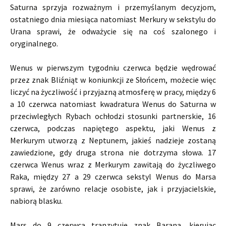
Saturna sprzyja rozważnym i przemyślanym decyzjom,
ostatniego dnia miesiąca natomiast Merkury w sekstylu do
Urana sprawi, że odważycie się na coś szalonego i
oryginalnego.
Wenus w pierwszym tygodniu czerwca będzie wędrować
przez znak Bliźniąt w koniunkcji ze Słońcem, możecie więc
liczyć na życzliwość i przyjazną atmosferę w pracy, między 6
a 10 czerwca natomiast kwadratura Wenus do Saturna w
przeciwległych Rybach ochłodzi stosunki partnerskie, 16
czerwca, podczas napiętego aspektu, jaki Wenus z
Merkurym utworzą z Neptunem, jakieś nadzieje zostaną
zawiedzione, gdy druga strona nie dotrzyma słowa. 17
czerwca Wenus wraz z Merkurym zawitają do życzliwego
Raka, między 27 a 29 czerwca sekstyl Wenus do Marsa
sprawi, że zarówno relacje osobiste, jak i przyjacielskie,
nabiorą blasku.
Mars do 9 czerwca tranzytuje znak Barana, kierując