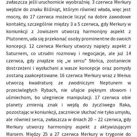
zwłaszcza jeśli uruchomicie wyobraźnię. 3 czerwca Merkury
wejdzie do znaku Bliźniąt, którym również włada, więc jest
mocny, do 17 czerwca możecie liczyć na dobre zawodowe
kontakty, szczególnie między 3 a 5 czerwca, gdy Merkury w
koniunkcji z Jowiszem utworzą harmonijny aspekt z
Plutonem, uda się przekonać osoby prominentne do swoich
koncepcji. 12 czerwca Merkury utworzy napięty aspekt z
Saturnem, co utrudni rozmowy i negocjacje, ale już 14
czerwca, gdy znajdzie się „w sercu” Słońca, zostaniecie
dostrzeżeni i wysłuchani a wasze koncepcje oraz pomysły
zostaną zaakceptowane. 16 czerwca Merkury wraz z Wenus
utworzą kwadraturę ze zwodniczym Neptunem w
przeciwległych Rybach, nie ufajcie pięknym słowom i
uśmiechom, bo ulegniecie manipulacji. 17 czerwca obie
planety zmienią znak i wejdą do życzliwego Raka,
pozostając w koniunkcji, zaczniecie słuchać nie tyko umysłu,
ale również serca, zwłaszcza w dniach 20 – 22 czerwca, gdy
Merkury utworzy harmonijny aspekt z aktywizującym
Marsem. Między 25 a 27 czerwca Merkury w trygonie do