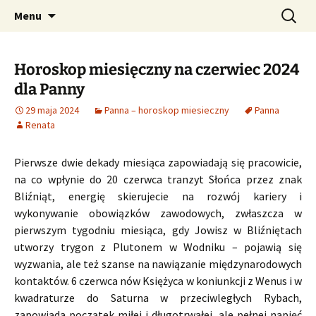
Profesjonalne przepowiednie astrologiczne
Przejdź
Szukaj:
CzaroMarowy horoskop
Menu
do
dzienny, miesięczny i
treści
tygodniowy
Horoskop miesięczny na czerwiec 2024
dla Panny
29 maja 2024
Panna – horoskop miesieczny
Panna
Renata
Pierwsze dwie dekady miesiąca zapowiadają się pracowicie,
na co wpłynie do 20 czerwca tranzyt Słońca przez znak
Bliźniąt, energię skierujecie na rozwój kariery i
wykonywanie obowiązków zawodowych, zwłaszcza w
pierwszym tygodniu miesiąca, gdy Jowisz w Bliźniętach
utworzy trygon z Plutonem w Wodniku – pojawią się
wyzwania, ale też szanse na nawiązanie międzynarodowych
kontaktów. 6 czerwca nów Księżyca w koniunkcji z Wenus i w
kwadraturze do Saturna w przeciwległych Rybach,
zapowiada początek miłej i długotrwałej, ale pełnej napięć