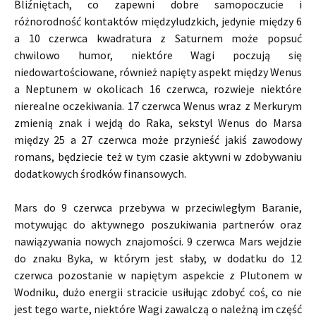
Bliźniętach, co zapewni dobre samopoczucie i
różnorodność kontaktów międzyludzkich, jedynie między 6
a 10 czerwca kwadratura z Saturnem może popsuć
chwilowo humor, niektóre Wagi poczują się
niedowartościowane, również napięty aspekt między Wenus
a Neptunem w okolicach 16 czerwca, rozwieje niektóre
nierealne oczekiwania. 17 czerwca Wenus wraz z Merkurym
zmienią znak i wejdą do Raka, sekstyl Wenus do Marsa
między 25 a 27 czerwca może przynieść jakiś zawodowy
romans, będziecie też w tym czasie aktywni w zdobywaniu
dodatkowych środków finansowych.
Mars do 9 czerwca przebywa w przeciwległym Baranie,
motywując do aktywnego poszukiwania partnerów oraz
nawiązywania nowych znajomości. 9 czerwca Mars wejdzie
do znaku Byka, w którym jest słaby, w dodatku do 12
czerwca pozostanie w napiętym aspekcie z Plutonem w
Wodniku, dużo energii stracicie usiłując zdobyć coś, co nie
jest tego warte, niektóre Wagi zawalczą o należną im część