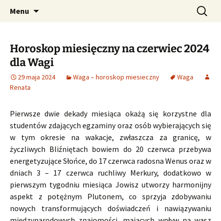
Profesjonalne przepowiednie astrologiczne
Przejdź
Szukaj:
CzaroMarowy horoskop
Menu
do
dzienny, miesięczny i
treści
tygodniowy
Horoskop miesięczny na czerwiec 2024
dla Wagi
29 maja 2024
Waga – horoskop miesieczny
Waga
Renata
Pierwsze dwie dekady miesiąca okażą się korzystne dla
studentów zdających egzaminy oraz osób wybierających się
w tym okresie na wakacje, zwłaszcza za granicę, w
życzliwych Bliźniętach bowiem do 20 czerwca przebywa
energetyzujące Słońce, do 17 czerwca radosna Wenus oraz w
dniach 3 – 17 czerwca ruchliwy Merkury, dodatkowo w
pierwszym tygodniu miesiąca Jowisz utworzy harmonijny
aspekt z potężnym Plutonem, co sprzyja zdobywaniu
nowych transformujących doświadczeń i nawiązywaniu
międzynarodowych znajomości, mających wpływ na wasz