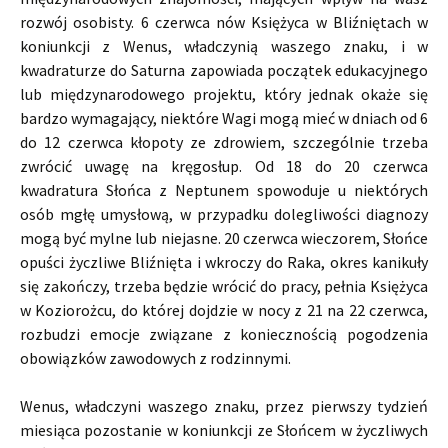
rozwój osobisty. 6 czerwca nów Księżyca w Bliźniętach w
koniunkcji z Wenus, władczynią waszego znaku, i w
kwadraturze do Saturna zapowiada początek edukacyjnego
lub międzynarodowego projektu, który jednak okaże się
bardzo wymagający, niektóre Wagi mogą mieć w dniach od 6
do 12 czerwca kłopoty ze zdrowiem, szczególnie trzeba
zwrócić uwagę na kręgosłup. Od 18 do 20 czerwca
kwadratura Słońca z Neptunem spowoduje u niektórych
osób mgłę umysłową, w przypadku dolegliwości diagnozy
mogą być mylne lub niejasne. 20 czerwca wieczorem, Słońce
opuści życzliwe Bliźnięta i wkroczy do Raka, okres kanikuły
się zakończy, trzeba będzie wrócić do pracy, pełnia Księżyca
w Koziorożcu, do której dojdzie w nocy z 21 na 22 czerwca,
rozbudzi emocje związane z koniecznością pogodzenia
obowiązków zawodowych z rodzinnymi.
Wenus, władczyni waszego znaku, przez pierwszy tydzień
miesiąca pozostanie w koniunkcji ze Słońcem w życzliwych