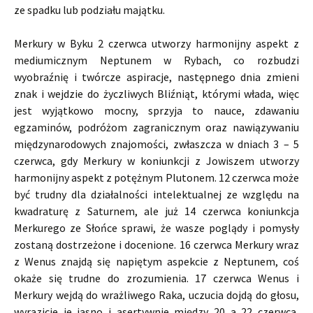
ze spadku lub podziału majątku.
Merkury w Byku 2 czerwca utworzy harmonijny aspekt z
mediumicznym Neptunem w Rybach, co rozbudzi
wyobraźnię i twórcze aspiracje, następnego dnia zmieni
znak i wejdzie do życzliwych Bliźniąt, którymi włada, więc
jest wyjątkowo mocny, sprzyja to nauce, zdawaniu
egzaminów, podróżom zagranicznym oraz nawiązywaniu
międzynarodowych znajomości, zwłaszcza w dniach 3 – 5
czerwca, gdy Merkury w koniunkcji z Jowiszem utworzy
harmonijny aspekt z potężnym Plutonem. 12 czerwca może
być trudny dla działalności intelektualnej ze względu na
kwadraturę z Saturnem, ale już 14 czerwca koniunkcja
Merkurego ze Słońce sprawi, że wasze poglądy i pomysły
zostaną dostrzeżone i docenione. 16 czerwca Merkury wraz
z Wenus znajdą się napiętym aspekcie z Neptunem, coś
okaże się trudne do zrozumienia. 17 czerwca Wenus i
Merkury wejdą do wrażliwego Raka, uczucia dojdą do głosu,
wyrazicie je jasno i asertywnie między 20 a 22 czerwca,