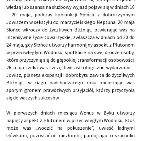
wiedzą lub szansa na służbowy wyjazd pojawi się w dniach 16
– 20 maja, podczas koniunkcji Słońca z dobroczynnym
Jowiszem w sekstylu do marzycielskiego Neptuna. 20 maja
Słońce wkroczy do życzliwych Bliźniąt, otwierając was na
intensywne życie towarzyskie, zwłaszcza w dniach od 20 do
24 maja, gdy Słońce utworzy harmonijny aspekt z Plutonem
w przeciwległym Wodniku, spotkacie na swej drodze osoby,
które przyczynią się do głębokiej transformacji osobowości.
26 maja czeka was szczęśliwe astrologiczne wydarzenie –
Jowisz, planeta ekspansji i dobrobytu zawita do życzliwych
Bliźniąt, w ciągu nadchodzącego roku obdarzając was
sporym gronem prawdziwych przyjaciół, którzy przyczynią
się do waszych sukcesów.
W pierwszych dniach miesiąca Wenus w Byku utworzy
napięty aspekt z Plutonem w przeciwległym Wodniku, ktoś
może was „wodzić na pokuszenie”, uwieść ładnymi
słówkami, pozostańcie niezłomni, pamiętając o szacunku