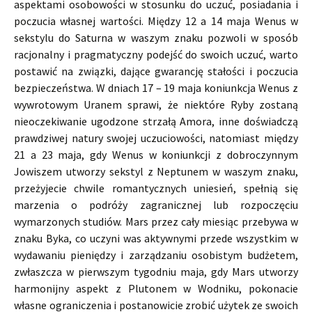
aspektami osobowości w stosunku do uczuć, posiadania i
poczucia własnej wartości. Między 12 a 14 maja Wenus w
sekstylu do Saturna w waszym znaku pozwoli w sposób
racjonalny i pragmatyczny podejść do swoich uczuć, warto
postawić na związki, dające gwarancję stałości i poczucia
bezpieczeństwa. W dniach 17 – 19 maja koniunkcja Wenus z
wywrotowym Uranem sprawi, że niektóre Ryby zostaną
nieoczekiwanie ugodzone strzałą Amora, inne doświadczą
prawdziwej natury swojej uczuciowości, natomiast między
21 a 23 maja, gdy Wenus w koniunkcji z dobroczynnym
Jowiszem utworzy sekstyl z Neptunem w waszym znaku,
przeżyjecie chwile romantycznych uniesień, spełnią się
marzenia o podróży zagranicznej lub rozpoczęciu
wymarzonych studiów. Mars przez cały miesiąc przebywa w
znaku Byka, co uczyni was aktywnymi przede wszystkim w
wydawaniu pieniędzy i zarządzaniu osobistym budżetem,
zwłaszcza w pierwszym tygodniu maja, gdy Mars utworzy
harmonijny aspekt z Plutonem w Wodniku, pokonacie
własne ograniczenia i postanowicie zrobić użytek ze swoich