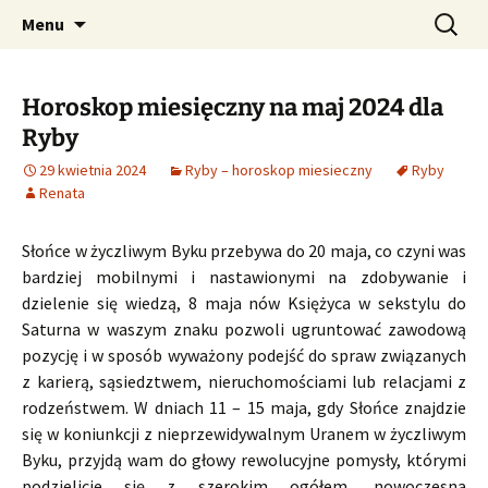
Profesjonalne przepowiednie astrologiczne
Przejdź
Szukaj:
CzaroMarowy horoskop
Menu
do
dzienny, miesięczny i
treści
tygodniowy
Horoskop miesięczny na maj 2024 dla
Ryby
29 kwietnia 2024
Ryby – horoskop miesieczny
Ryby
Renata
Słońce w życzliwym Byku przebywa do 20 maja, co czyni was
bardziej mobilnymi i nastawionymi na zdobywanie i
dzielenie się wiedzą, 8 maja nów Księżyca w sekstylu do
Saturna w waszym znaku pozwoli ugruntować zawodową
pozycję i w sposób wyważony podejść do spraw związanych
z karierą, sąsiedztwem, nieruchomościami lub relacjami z
rodzeństwem. W dniach 11 – 15 maja, gdy Słońce znajdzie
się w koniunkcji z nieprzewidywalnym Uranem w życzliwym
Byku, przyjdą wam do głowy rewolucyjne pomysły, którymi
podzielicie się z szerokim ogółem, nowoczesna