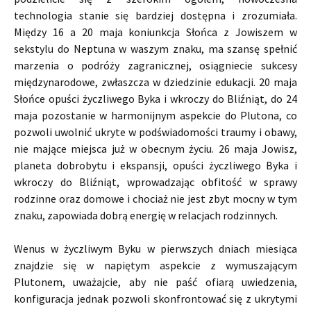
technologia stanie się bardziej dostępna i zrozumiała.
Między 16 a 20 maja koniunkcja Słońca z Jowiszem w
sekstylu do Neptuna w waszym znaku, ma szansę spełnić
marzenia o podróży zagranicznej, osiągniecie sukcesy
międzynarodowe, zwłaszcza w dziedzinie edukacji. 20 maja
Słońce opuści życzliwego Byka i wkroczy do Bliźniąt, do 24
maja pozostanie w harmonijnym aspekcie do Plutona, co
pozwoli uwolnić ukryte w podświadomości traumy i obawy,
nie mające miejsca już w obecnym życiu. 26 maja Jowisz,
planeta dobrobytu i ekspansji, opuści życzliwego Byka i
wkroczy do Bliźniąt, wprowadzając obfitość w sprawy
rodzinne oraz domowe i chociaż nie jest zbyt mocny w tym
znaku, zapowiada dobrą energię w relacjach rodzinnych.
Wenus w życzliwym Byku w pierwszych dniach miesiąca
znajdzie się w napiętym aspekcie z wymuszającym
Plutonem, uważajcie, aby nie paść ofiarą uwiedzenia,
konfiguracja jednak pozwoli skonfrontować się z ukrytymi