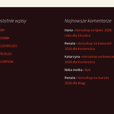
statnie wpisy
Najnowsze komentarze
YBY
Hania
-
Horoskop na lipiec 2026
roku dla Strzelca
ODNIK
Renata
-
Horoskop na kwiecień
OZIOROZEC
2026 dla Koziorożca
TRZELEC
Katarzyna
-
Horoskop na kwieci
KORPION
2026 dla Koziorożca
Nitka Anitka
-
Byk
Renata
-
Horoskop na marzec
2026 dla Wagi