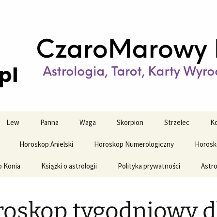
strologiczne
wy horoskop dz
y i tygodniowy
Lew
Panna
Waga
Skorpion
Strzelec
Ko
Horoskop Anielski
Horoskop Numerologiczny
Horosk
o Konia
Książki o astrologii
Polityka prywatności
Astro
oskop tygodniowy d