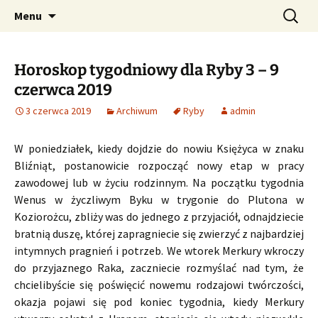
Profesjonalne przepowiednie astrologiczne
Przejdź
Szukaj:
CzaroMarowy horoskop
Menu
do
dzienny, miesięczny i
treści
tygodniowy
Horoskop tygodniowy dla Ryby 3 – 9
czerwca 2019
3 czerwca 2019
Archiwum
Ryby
admin
W poniedziałek, kiedy dojdzie do nowiu Księżyca w znaku
Bliźniąt, postanowicie rozpocząć nowy etap w pracy
zawodowej lub w życiu rodzinnym. Na początku tygodnia
Wenus w życzliwym Byku w trygonie do Plutona w
Koziorożcu, zbliży was do jednego z przyjaciół, odnajdziecie
bratnią duszę, której zapragniecie się zwierzyć z najbardziej
intymnych pragnień i potrzeb. We wtorek Merkury wkroczy
do przyjaznego Raka, zaczniecie rozmyślać nad tym, że
chcielibyście się poświęcić nowemu rodzajowi twórczości,
okazja pojawi się pod koniec tygodnia, kiedy Merkury