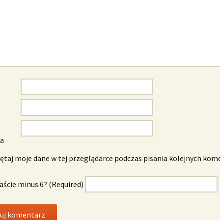
wa
taj moje dane w tej przeglądarce podczas pisania kolejnych kom
naście minus 6? (Required)