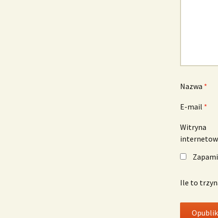
Nazwa
*
E-mail
*
Witryna
interneto
Zapamię
Ile to trzy