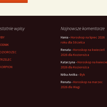
statnie wpisy
Najnowsze komentarze
YBY
Hania
-
Horoskop na lipiec 2026
roku dla Strzelca
ODNIK
Renata
-
Horoskop na kwiecień
OZIOROZEC
2026 dla Koziorożca
TRZELEC
Katarzyna
-
Horoskop na kwieci
KORPION
2026 dla Koziorożca
Nitka Anitka
-
Byk
Renata
-
Horoskop na marzec
2026 dla Wagi