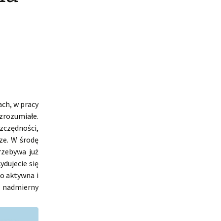
ch, w pracy
zrozumiałe.
zczędności,
ze. W środę
rzebywa już
ydujecie się
o aktywna i
ć nadmierny