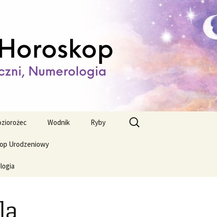
ienny,
Szukaj:
ziorożec
Wodnik
Ryby
op Urodzeniowy
logia
la