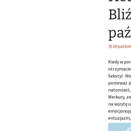
Bli
paź
20 paździe
Kiedy w po
otrzymacie
Sekstyl We
ponieważ p
natomiast,
Merkury, zw
na wizytę 
emocjonują
entuzjazm, 