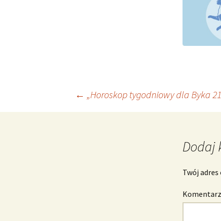
Nawigacja
←
„Horoskop tygodniowy dla Byka 21 
wpisu
Dodaj 
Twój adres 
Komentar