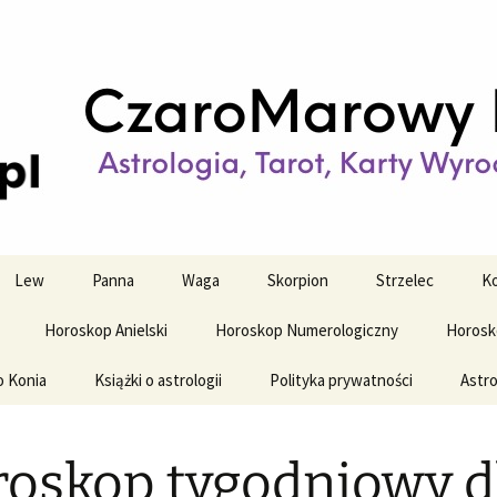
strologiczne
wy horoskop dz
y i tygodniowy
Lew
Panna
Waga
Skorpion
Strzelec
Ko
Horoskop Anielski
Horoskop Numerologiczny
Horosk
o Konia
Książki o astrologii
Polityka prywatności
Astro
oskop tygodniowy d