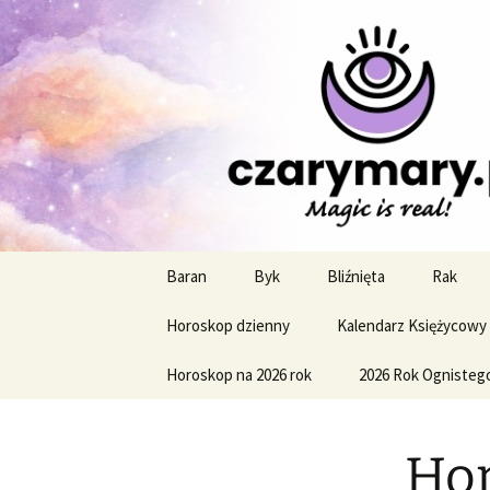
Profesjonalne przepowiednie a
CzaroMaro
miesięczn
Przejdź
Baran
Byk
Bliźnięta
Rak
do
treści
Horoskop dzienny
Kalendarz Księżycowy
Horoskop na 2026 rok
2026 Rok Ognisteg
Hor