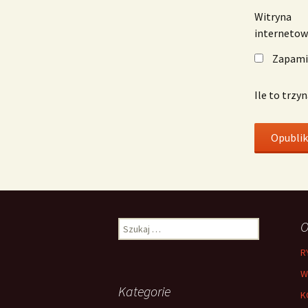
Witryna
interneto
Zapamię
Ile to trzy
Szukaj:
O
R
W
Kategorie
K