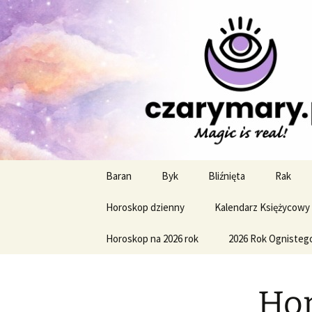
Profesjonalne przepowiednie a
CzaroMaro
miesięczn
Przejdź
Baran
Byk
Bliźnięta
Rak
do
treści
Horoskop dzienny
Kalendarz Księżycowy
Horoskop na 2026 rok
2026 Rok Ognisteg
Hor