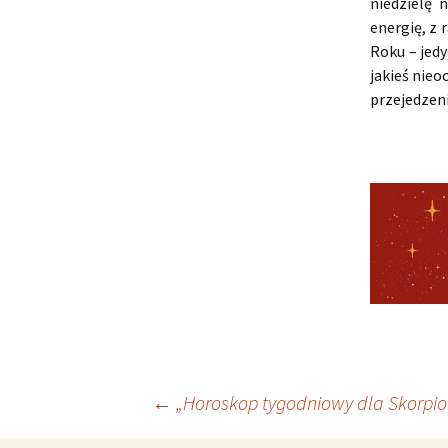
niedzielę 
energię, z
Roku – jed
jakieś nie
przejedzeni
Nawigacja
←
„Horoskop tygodniowy dla Skorpion