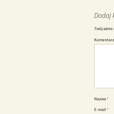
wpisu
Dodaj 
Twój adres 
Komentar
Nazwa
*
E-mail
*