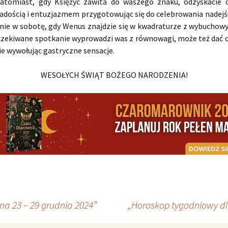
natomiast, gdy Księżyc zawita do waszego znaku, odzyskacie
 radością i entuzjazmem przygotowując się do celebrowania nadej
ynie w sobotę, gdy Wenus znajdzie się w kwadraturze z wybucho
oczekiwane spotkanie wyprowadzi was z równowagi, może też dać o
e wywołując gastryczne sensacje.
WESOŁYCH ŚWIĄT BOŻEGO NARODZENIA!
a 23 – 29 grudnia 2024”
„Horoskop tygodniowy dl