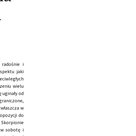
a
 radośnie i
spektu jaki
eciwległych
zeniu wielu
ę uginały od
graniczone,
 zwłaszcza w
opozycji do
w Skorpionie
 w sobotę i