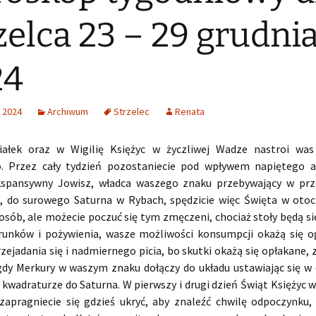
zelca 23 – 29 grudni
24
 2024
Archiwum
Strzelec
Renata
ałek oraz w Wigilię Księżyc w życzliwej Wadze nastroi was
. Przez cały tydzień pozostaniecie pod wpływem napiętego a
spansywny Jowisz, władca waszego znaku przebywający w prz
h, do surowego Saturna w Rybach, spędzicie więc Święta w otoc
osób, ale możecie poczuć się tym zmęczeni, chociaż stoły będą si
trunków i pożywienia, wasze możliwości konsumpcji okażą się o
rzejadania się i nadmiernego picia, bo skutki okażą się opłakane,
gdy Merkury w waszym znaku dołączy do układu ustawiając się w 
 kwadraturze do Saturna. W pierwszy i drugi dzień Świąt Księżyc 
 zapragniecie się gdzieś ukryć, aby znaleźć chwilę odpoczynku,