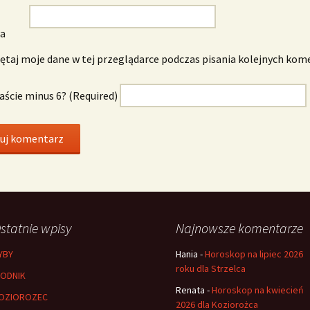
wa
taj moje dane w tej przeglądarce podczas pisania kolejnych kom
naście minus 6? (Required)
statnie wpisy
Najnowsze komentarze
YBY
Hania
-
Horoskop na lipiec 2026
roku dla Strzelca
ODNIK
Renata
-
Horoskop na kwiecień
OZIOROZEC
2026 dla Koziorożca