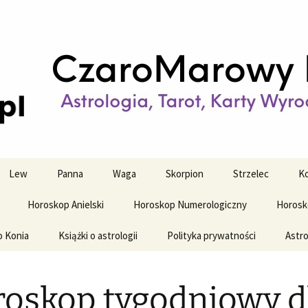
strologiczne
wy horoskop dz
y i tygodniowy
Lew
Panna
Waga
Skorpion
Strzelec
Ko
Horoskop Anielski
Horoskop Numerologiczny
Horosk
o Konia
Książki o astrologii
Polityka prywatności
Astro
oskop tygodniowy d