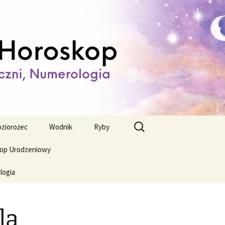
ienny,
Szukaj:
ziorożec
Wodnik
Ryby
op Urodzeniowy
logia
la