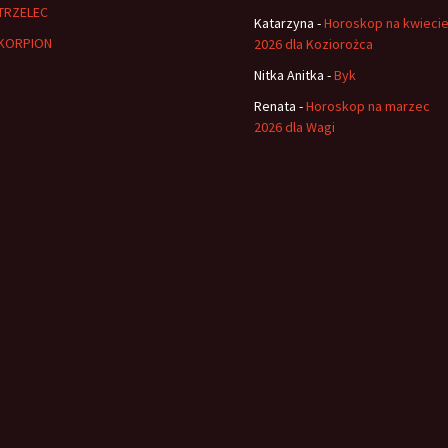
TRZELEC
Katarzyna
-
Horoskop na kwieci
KORPION
2026 dla Koziorożca
Nitka Anitka
-
Byk
Renata
-
Horoskop na marzec
2026 dla Wagi