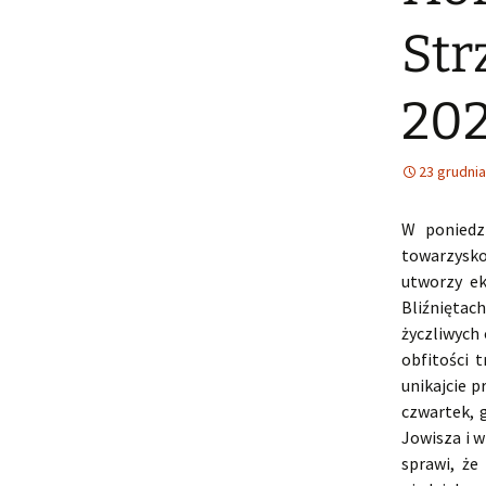
Str
20
23 grudnia
W poniedzi
towarzysko
utworzy ek
Bliźniętac
życzliwych 
obfitości 
unikajcie p
czwartek, 
Jowisza i w
sprawi, że