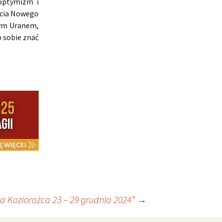
 optymizm i
ścia Nowego
wym Uranem,
 sobie znać
a Koziorożca 23 – 29 grudnia 2024”
→