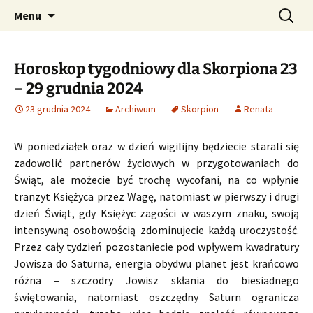
Profesjonalne przepowiednie astrologiczne
Przejdź
Szukaj:
CzaroMarowy horoskop
Menu
do
dzienny, miesięczny i
treści
tygodniowy
Horoskop tygodniowy dla Skorpiona 23
– 29 grudnia 2024
23 grudnia 2024
Archiwum
Skorpion
Renata
W poniedziałek oraz w dzień wigilijny będziecie starali się
zadowolić partnerów życiowych w przygotowaniach do
Świąt, ale możecie być trochę wycofani, na co wpłynie
tranzyt Księżyca przez Wagę, natomiast w pierwszy i drugi
dzień Świąt, gdy Księżyc zagości w waszym znaku, swoją
intensywną osobowością zdominujecie każdą uroczystość.
Przez cały tydzień pozostaniecie pod wpływem kwadratury
Jowisza do Saturna, energia obydwu planet jest krańcowo
różna – szczodry Jowisz skłania do biesiadnego
świętowania, natomiast oszczędny Saturn ogranicza