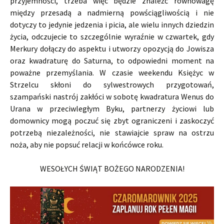
przyjemności, trzeba więc będzie znaleźć równowagę
między przesadą a nadmierną powściągliwością i nie
dotyczy to jedynie jedzenia i picia, ale wielu innych dziedzin
życia, odczujecie to szczególnie wyraźnie w czwartek, gdy
Merkury dołączy do aspektu i utworzy opozycją do Jowisza
oraz kwadraturę do Saturna, to odpowiedni moment na
poważne przemyślania. W czasie weekendu Księżyc w
Strzelcu skłoni do sylwestrowych przygotowań,
szampański nastrój zakłóci w sobotę kwadratura Wenus do
Urana w przeciwległym Byku, partnerzy życiowi lub
domownicy mogą poczuć się zbyt ograniczeni i zaskoczyć
potrzebą niezależności, nie stawiajcie spraw na ostrzu
noża, aby nie popsuć relacji w końcówce roku.
WESOŁYCH ŚWIĄT BOŻEGO NARODZENIA!