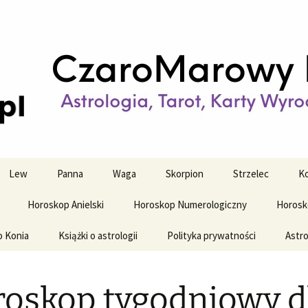
strologiczne
wy horoskop dz
y i tygodniowy
Lew
Panna
Waga
Skorpion
Strzelec
Ko
Horoskop Anielski
Horoskop Numerologiczny
Horosk
o Konia
Książki o astrologii
Polityka prywatności
Astro
oskop tygodniowy d