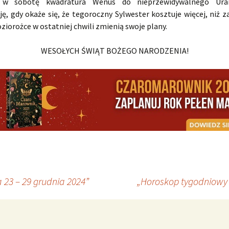
 w sobotę kwadratura Wenus do nieprzewidywalnego Ur
ę, gdy okaże się, że tegoroczny Sylwester kosztuje więcej, niż za
ziorożce w ostatniej chwili zmienią swoje plany.
WESOŁYCH ŚWIĄT BOŻEGO NARODZENIA!
 23 – 29 grudnia 2024”
„Horoskop tygodniowy 