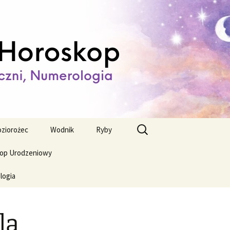
ienny,
Szukaj:
ziorożec
Wodnik
Ryby
op Urodzeniowy
logia
la