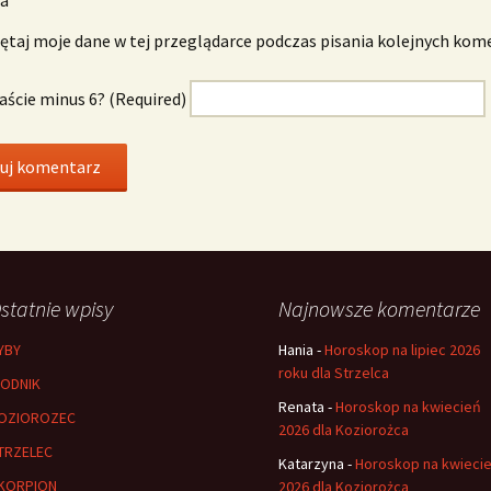
taj moje dane w tej przeglądarce podczas pisania kolejnych kom
naście minus 6? (Required)
statnie wpisy
Najnowsze komentarze
YBY
Hania
-
Horoskop na lipiec 2026
roku dla Strzelca
ODNIK
Renata
-
Horoskop na kwiecień
OZIOROZEC
2026 dla Koziorożca
TRZELEC
Katarzyna
-
Horoskop na kwieci
KORPION
2026 dla Koziorożca