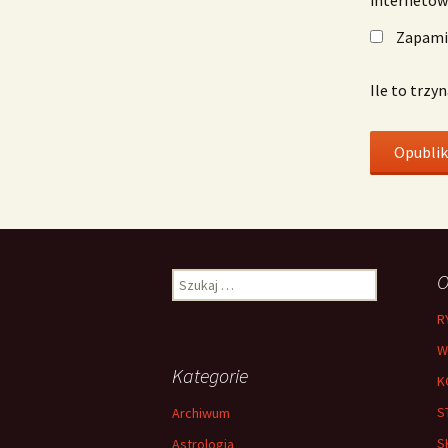
Zapamię
Ile to trzy
Szukaj:
O
R
W
Kategorie
K
S
Archiwum
S
Astrologia