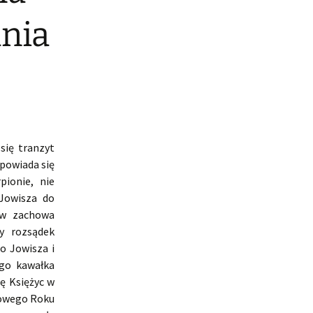
dnia
się tranzyt
apowiada się
ionie, nie
Jowisza do
ów zachowa
y rozsądek
o Jowisza i
ego kawałka
ę Księżyc w
Nowego Roku