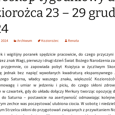
iorożca 23 – 29 gru
24
 2024
Archiwum
Koziorożec
Renata
ek i wigilijny poranek spędzicie pracowicie, do czego przyczyni 
zez znak Wagi, pierwszy i drugi dzień Świat Bożego Narodzenia z
 przyjemnie, co zapowiada pobyt Księżyca w życzliwym Skorp
się jednak bez napięć wywołanych kwadraturą ekspansywnego 
zego Saturna, władcy waszego znaku, większość Koziorożc
wnowagę i umiar w jedzeniu i piciu, do czego skłoni zdrow
e w czwartek, gdy do układu dołączy Merkury tworząc opozycję d
 do Saturna – postawicie na asertywność odmawiając kolejn
órym zechce was poczęstować ulubiona ciocia. W sobotę i niedziel
m Strzelcu skłoni do przygotowań związanych z przywitaniem 