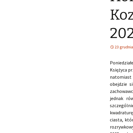
Koz
20
23 grudnia
Poniedział
Księżyca pr
natomiast
obejdzie 
zachowawc
jednak ró
szczególni
kwadraturę
ciasta, kt
rozrywkowy