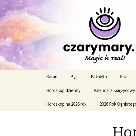
Profesjonalne przepowiednie a
CzaroMaro
miesięczn
Przejdź
Baran
Byk
Bliźnięta
Rak
do
treści
Horoskop dzienny
Kalendarz Księżycowy
Horoskop na 2026 rok
2026 Rok Ognisteg
Hor