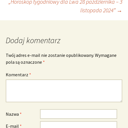
„Horoskop tygodniowy dla Lwa 28 października – 3
wpisu
listopada 2024”
→
Dodaj komentarz
Twój adres e-mail nie zostanie opublikowany.
Wymagane
pola są oznaczone
*
Komentarz
*
Nazwa
*
E-mail
*