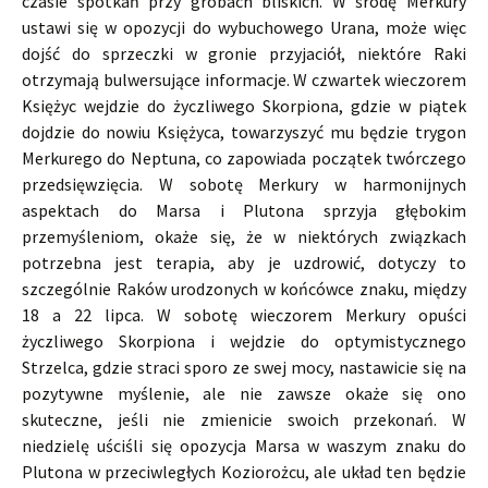
czasie spotkań przy grobach bliskich. W środę Merkury
ustawi się w opozycji do wybuchowego Urana, może więc
dojść do sprzeczki w gronie przyjaciół, niektóre Raki
otrzymają bulwersujące informacje. W czwartek wieczorem
Księżyc wejdzie do życzliwego Skorpiona, gdzie w piątek
dojdzie do nowiu Księżyca, towarzyszyć mu będzie trygon
Merkurego do Neptuna, co zapowiada początek twórczego
przedsięwzięcia. W sobotę Merkury w harmonijnych
aspektach do Marsa i Plutona sprzyja głębokim
przemyśleniom, okaże się, że w niektórych związkach
potrzebna jest terapia, aby je uzdrowić, dotyczy to
szczególnie Raków urodzonych w końcówce znaku, między
18 a 22 lipca. W sobotę wieczorem Merkury opuści
życzliwego Skorpiona i wejdzie do optymistycznego
Strzelca, gdzie straci sporo ze swej mocy, nastawicie się na
pozytywne myślenie, ale nie zawsze okaże się ono
skuteczne, jeśli nie zmienicie swoich przekonań. W
niedzielę uściśli się opozycja Marsa w waszym znaku do
Plutona w przeciwległych Koziorożcu, ale układ ten będzie