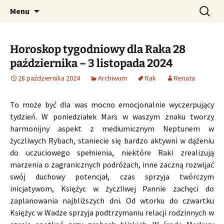
Profesjonalne przepowiednie astrologiczne
Przejdź
Szukaj:
CzaroMarowy horoskop
Menu
do
dzienny, miesięczny i
treści
tygodniowy
Horoskop tygodniowy dla Raka 28
października – 3 listopada 2024
28 października 2024
Archiwum
Rak
Renata
To może być dla was mocno emocjonalnie wyczerpujący
tydzień. W poniedziałek Mars w waszym znaku tworzy
harmonijny aspekt z mediumicznym Neptunem w
życzliwych Rybach, staniecie się bardzo aktywni w dążeniu
do uczuciowego spełnienia, niektóre Raki zrealizują
marzenia o zagranicznych podróżach, inne zaczną rozwijać
swój duchowy potencjał, czas sprzyja twórczym
inicjatywom, Księżyc w życzliwej Pannie zachęci do
zaplanowania najbliższych dni. Od wtorku do czwartku
Księżyc w Wadze sprzyja podtrzymaniu relacji rodzinnych w