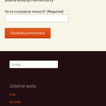
Ile to trzynaście minus 6? (Required)
Szukaj:
Ostatnie wpisy
RYBY
WODNIK