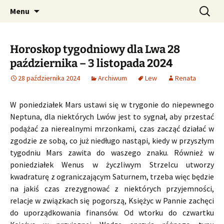
Profesjonalne przepowiednie astrologiczne
Przejdź
Szukaj:
CzaroMarowy horoskop
Menu
do
dzienny, miesięczny i
treści
tygodniowy
Horoskop tygodniowy dla Lwa 28
października – 3 listopada 2024
28 października 2024
Archiwum
Lew
Renata
W poniedziałek Mars ustawi się w trygonie do niepewnego
Neptuna, dla niektórych Lwów jest to sygnał, aby przestać
podążać za nierealnymi mrzonkami, czas zacząć działać w
zgodzie ze sobą, co już niedługo nastąpi, kiedy w przyszłym
tygodniu Mars zawita do waszego znaku. Również w
poniedziałek Wenus w życzliwym Strzelcu utworzy
kwadraturę z ograniczającym Saturnem, trzeba więc będzie
na jakiś czas zrezygnować z niektórych przyjemności,
relacje w związkach się pogorszą, Księżyc w Pannie zachęci
do uporządkowania finansów. Od wtorku do czwartku