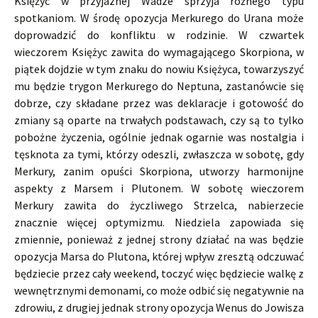
Księżyc w przyjaznej Wadze sprzyja różnego typu
spotkaniom. W środę opozycja Merkurego do Urana może
doprowadzić do konfliktu w rodzinie. W czwartek
wieczorem Księżyc zawita do wymagającego Skorpiona, w
piątek dojdzie w tym znaku do nowiu Księżyca, towarzyszyć
mu będzie trygon Merkurego do Neptuna, zastanówcie się
dobrze, czy składane przez was deklaracje i gotowość do
zmiany są oparte na trwałych podstawach, czy są to tylko
pobożne życzenia, ogólnie jednak ogarnie was nostalgia i
tęsknota za tymi, którzy odeszli, zwłaszcza w sobotę, gdy
Merkury, zanim opuści Skorpiona, utworzy harmonijne
aspekty z Marsem i Plutonem. W sobotę wieczorem
Merkury zawita do życzliwego Strzelca, nabierzecie
znacznie więcej optymizmu. Niedziela zapowiada się
zmiennie, ponieważ z jednej strony działać na was będzie
opozycja Marsa do Plutona, której wpływ zresztą odczuwać
będziecie przez cały weekend, toczyć więc będziecie walkę z
wewnętrznymi demonami, co może odbić się negatywnie na
zdrowiu, z drugiej jednak strony opozycja Wenus do Jowisza