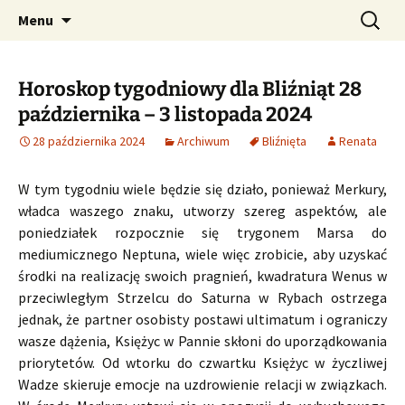
Profesjonalne przepowiednie astrologiczne
Przejdź
Szukaj:
CzaroMarowy horoskop
Menu
do
dzienny, miesięczny i
treści
tygodniowy
Horoskop tygodniowy dla Bliźniąt 28
października – 3 listopada 2024
28 października 2024
Archiwum
Bliźnięta
Renata
W tym tygodniu wiele będzie się działo, ponieważ Merkury,
władca waszego znaku, utworzy szereg aspektów, ale
poniedziałek rozpocznie się trygonem Marsa do
mediumicznego Neptuna, wiele więc zrobicie, aby uzyskać
środki na realizację swoich pragnień, kwadratura Wenus w
przeciwległym Strzelcu do Saturna w Rybach ostrzega
jednak, że partner osobisty postawi ultimatum i ograniczy
wasze dążenia, Księżyc w Pannie skłoni do uporządkowania
priorytetów. Od wtorku do czwartku Księżyc w życzliwej
Wadze skieruje emocje na uzdrowienie relacji w związkach.