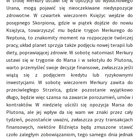
W środę Merkury ustawi się w opozycji do wybuchowego
Urana, mogą pojawić się nieoczekiwane niedyspozycje
zdrowotne. W czwartek wieczorem Księżyc wejdzie do
posępnego Skorpiona, gdzie w piątek dojdzie do nowiu
Księżyca, towarzyszyć mu będzie trygon Merkurego do
Neptuna, to znakomity moment na rozpoczęcie twórczej
pracy, układ planet sprzyja także podjęciu nowej terapii lub
diety, poprawiającej zdrowie. W sobotę natomiast Merkury
ustawi się w trygonie do Marsa i w sekstylu do Plutona,
warto przemyśleć swoje decyzje finansowe, zwłaszcza jeśli
wiążą się z podjęciem kredytu lub ryzykownymi
inwestycjami. W sobotę wieczorem Merkury zawita do
przeciwległego Strzelca, gdzie pozostanie wyjątkowo
długo, będzie więc szansa na zawarcie porozumień, umów i
kontraktów. W niedzielę uściśli się opozycja Marsa do
Plutona, ale jej wpływ da się wam we znaki przez cały
tydzień, pozostańcie uważni, zwłaszcza przy transakcjach
finansowych, niektóre Bliźnięta będą zmuszone stawić
czoło zaległym zobowiązaniom, tego samego dnia jednak