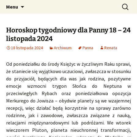
Profesjonalne przepowiednie astrologiczne
Przejdź
Szukaj:
CzaroMarowy horoskop
Menu
do
dzienny, miesięczny i
treści
tygodniowy
Horoskop tygodniowy dla Panny 18 – 24
listopada 2024
18 listopada 2024
Archiwum
Panna
Renata
Od poniedziałku do środy Księżyc w życzliwym Raku sprawi,
że staniecie się wyjątkowo uczuciowi, zwłaszcza w stosunku
do przyjaciół, będących dla was jak rodzina, pozytywne
emocje wzmocni trygon Słońca do Neptuna w
przeciwległych Rybach oraz poniedziałkowa opozycja
Merkurego do Jowisza – obydwie planety są we wzajemnej
recepcji, więc działać będą korzystnie na sprawy zarówno
rodzinne, jak i zawodowe, zwłaszcza związane z nauką,
relacjami międzynarodowymi lub podróżami. We wtorek
wieczorem Pluton, planeta nieuchronnej transformacji,