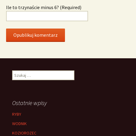
Ile to trzynaście minus 6? (Required)
Szukaj:
Ostatnie wpisy
RYBY
WODNIK
KOZIOROZEC