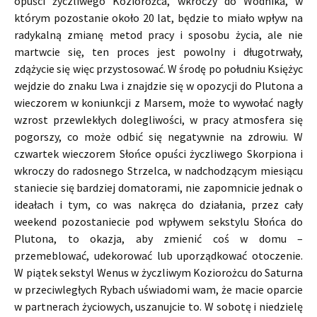
opuści życzliwego Koziorożca, wkroczy do Wodnika, w
którym pozostanie około 20 lat, będzie to miało wpływ na
radykalną zmianę metod pracy i sposobu życia, ale nie
martwcie się, ten proces jest powolny i długotrwały,
zdążycie się więc przystosować. W środę po południu Księżyc
wejdzie do znaku Lwa i znajdzie się w opozycji do Plutona a
wieczorem w koniunkcji z Marsem, może to wywołać nagły
wzrost przewlekłych dolegliwości, w pracy atmosfera się
pogorszy, co może odbić się negatywnie na zdrowiu. W
czwartek wieczorem Słońce opuści życzliwego Skorpiona i
wkroczy do radosnego Strzelca, w nadchodzącym miesiącu
staniecie się bardziej domatorami, nie zapomnicie jednak o
ideałach i tym, co was nakręca do działania, przez cały
weekend pozostaniecie pod wpływem sekstylu Słońca do
Plutona, to okazja, aby zmienić coś w domu –
przemeblować, udekorować lub uporządkować otoczenie.
W piątek sekstyl Wenus w życzliwym Koziorożcu do Saturna
w przeciwległych Rybach uświadomi wam, że macie oparcie
w partnerach życiowych, uszanujcie to. W sobotę i niedzielę