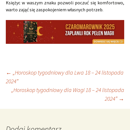
Księżyc w waszym znaku pozwoli poczuć się komfortowo,
warto zająć się zaspokojeniem własnych potrzeb.
Nawigacja
←
„Horoskop tygodniowy dla Lwa 18 – 24 listopada
2024”
„Horoskop tygodniowy dla Wagi 18 – 24 listopada
wpisu
2024”
→
Dodaj komentarz