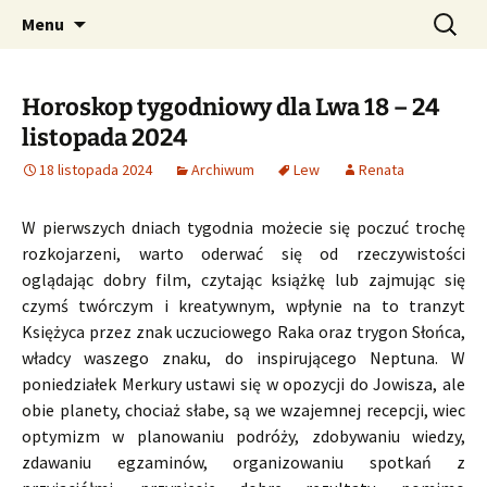
Profesjonalne przepowiednie astrologiczne
Przejdź
Szukaj:
CzaroMarowy horoskop
Menu
do
dzienny, miesięczny i
treści
tygodniowy
Horoskop tygodniowy dla Lwa 18 – 24
listopada 2024
18 listopada 2024
Archiwum
Lew
Renata
W pierwszych dniach tygodnia możecie się poczuć trochę
rozkojarzeni, warto oderwać się od rzeczywistości
oglądając dobry film, czytając książkę lub zajmując się
czymś twórczym i kreatywnym, wpłynie na to tranzyt
Księżyca przez znak uczuciowego Raka oraz trygon Słońca,
władcy waszego znaku, do inspirującego Neptuna. W
poniedziałek Merkury ustawi się w opozycji do Jowisza, ale
obie planety, chociaż słabe, są we wzajemnej recepcji, wiec
optymizm w planowaniu podróży, zdobywaniu wiedzy,
zdawaniu egzaminów, organizowaniu spotkań z