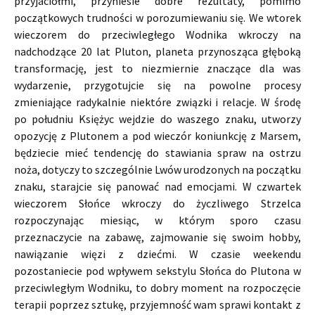
przyjaciółmi, przyniesie dobre rezultaty, pomimo
początkowych trudności w porozumiewaniu się. We wtorek
wieczorem do przeciwległego Wodnika wkroczy na
nadchodzące 20 lat Pluton, planeta przynosząca głęboką
transformację, jest to niezmiernie znaczące dla was
wydarzenie, przygotujcie się na powolne procesy
zmieniające radykalnie niektóre związki i relacje. W środę
po południu Księżyc wejdzie do waszego znaku, utworzy
opozycję z Plutonem a pod wieczór koniunkcję z Marsem,
będziecie mieć tendencję do stawiania spraw na ostrzu
noża, dotyczy to szczególnie Lwów urodzonych na początku
znaku, starajcie się panować nad emocjami. W czwartek
wieczorem Słońce wkroczy do życzliwego Strzelca
rozpoczynając miesiąc, w którym sporo czasu
przeznaczycie na zabawę, zajmowanie się swoim hobby,
nawiązanie więzi z dziećmi. W czasie weekendu
pozostaniecie pod wpływem sekstylu Słońca do Plutona w
przeciwległym Wodniku, to dobry moment na rozpoczęcie
terapii poprzez sztukę, przyjemność wam sprawi kontakt z