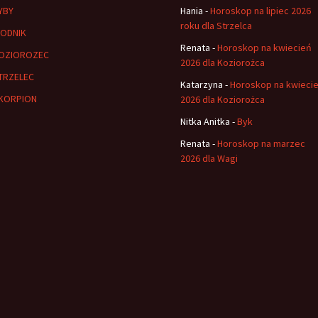
YBY
Hania
-
Horoskop na lipiec 2026
roku dla Strzelca
ODNIK
Renata
-
Horoskop na kwiecień
OZIOROZEC
2026 dla Koziorożca
TRZELEC
Katarzyna
-
Horoskop na kwieci
KORPION
2026 dla Koziorożca
Nitka Anitka
-
Byk
Renata
-
Horoskop na marzec
2026 dla Wagi