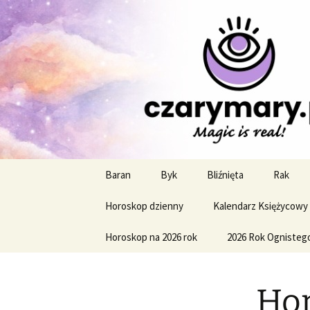
Profesjonalne przepowiednie a
CzaroMaro
miesięczn
Przejdź
Baran
Byk
Bliźnięta
Rak
do
treści
Horoskop dzienny
Kalendarz Księżycowy
Horoskop na 2026 rok
2026 Rok Ognisteg
Hor