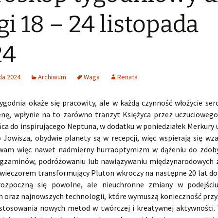
i 18 – 24 listopada
24
da 2024
Archiwum
Waga
Renata
ygodnia okaże się pracowity, ale w każdą czynność włożycie serc
nę, wpłynie na to zarówno tranzyt Księżyca przez uczuciowego 
ńca do inspirującego Neptuna, w dodatku w poniedziałek Merkury u
o Jowisza, obydwie planety są w recepcji, więc wspierają się wza
wam więc nawet nadmierny hurraoptymizm w dążeniu do zdoby
gzaminów, podróżowaniu lub nawiązywaniu międzynarodowych 
wieczorem transformujący Pluton wkroczy na następne 20 lat do
rozpoczną się powolne, ale nieuchronne zmiany w podejści
h oraz najnowszych technologii, które wymuszą konieczność prz
astosowania nowych metod w twórczej i kreatywnej aktywności.