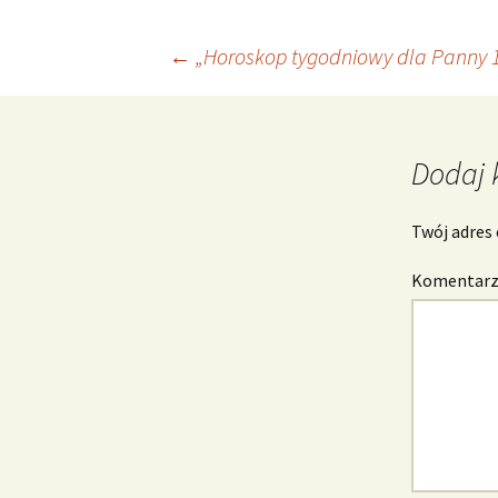
Nawigacja
←
„Horoskop tygodniowy dla Panny 18
wpisu
Dodaj 
Twój adres 
Komentar