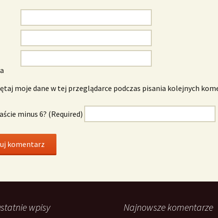
wa
taj moje dane w tej przeglądarce podczas pisania kolejnych kom
naście minus 6? (Required)
statnie wpisy
Najnowsze komentarze