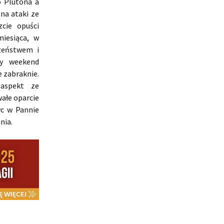
o Plutona a
na ataki ze
cie opuści
iesiąca, w
zeństwem i
ły weekend
 zabraknie.
aspekt ze
wałe oparcie
yc w Pannie
nia.