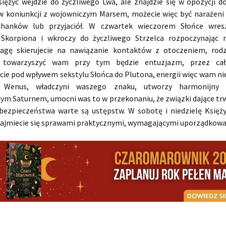
siężyc wejdzie do życzliwego Lwa, ale znajdzie się w opozycji d
w koniunkcji z wojowniczym Marsem, możecie więc być narażeni 
chanków lub przyjaciół. W czwartek wieczorem Słońce wresz
Skorpiona i wkroczy do życzliwego Strzelca rozpoczynając m
agę skierujecie na nawiązanie kontaktów z otoczeniem, rod
, towarzyszyć wam przy tym będzie entuzjazm, przez ca
cie pod wpływem sekstylu Słońca do Plutona, energii więc wam nie
 Wenus, władczyni waszego znaku, utworzy harmonijny 
cym Saturnem, umocni was to w przekonaniu, że związki dające tr
 bezpieczeństwa warte są ustępstw. W sobotę i niedzielę Księż
 zajmiecie się sprawami praktycznymi, wymagającymi uporządkowa