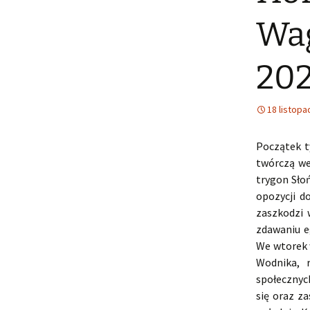
Wag
20
18 listopa
Początek t
twórczą we
trygon Sło
opozycji d
zaszkodzi 
zdawaniu e
We wtorek 
Wodnika, 
społecznyc
się oraz z