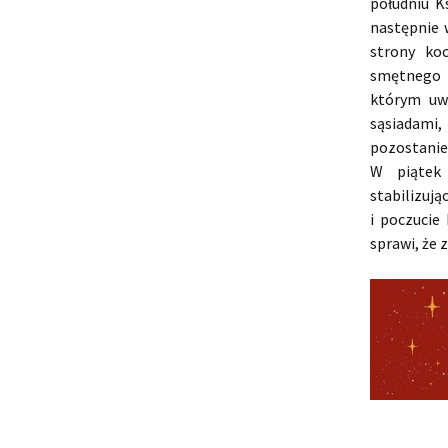
południu K
następnie 
strony ko
smętnego 
którym uw
sąsiadami
pozostanie
W piątek
stabilizują
i poczucie
sprawi, że