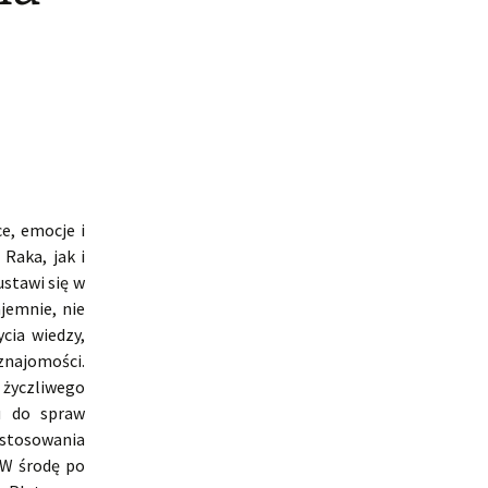
e, emocje i
Raka, jak i
stawi się w
jemnie, nie
cia wiedzy,
znajomości.
 życzliwego
u do spraw
ystosowania
 W środę po