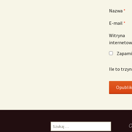
Nazwa
*
E-mail
*
Witryna
interneto
Zapamię
Ile to trzy
Szukaj:
O