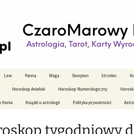
strologiczne
wy horoskop dz
y i tygodniowy
Lew
Panna
Waga
Skorpion
Strzelec
Ko
Horoskop Anielski
Horoskop Numerologiczny
Horosk
o Konia
Książki o astrologii
Polityka prywatności
Astro
oskop tygodniowy d