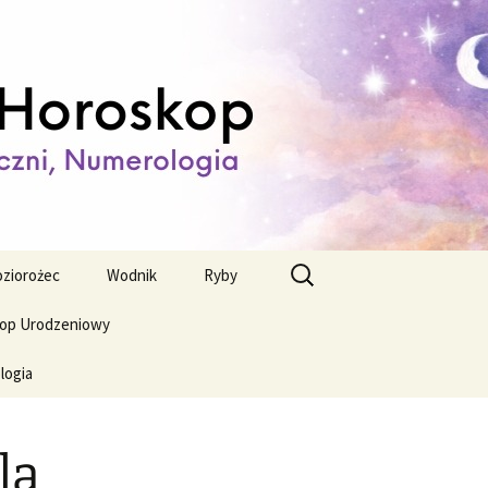
ienny,
Szukaj:
ziorożec
Wodnik
Ryby
op Urodzeniowy
logia
la