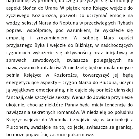
najtrudniejszy problem, do czego przyczyni się harmonijny
aspekt Słońca do Urana. W piątek rano Księżyc wejdzie do
życzliwego Koziorożca, pozwoli to utrzymać emocje na
wodzy, sekstyl Marsa do Neptuna w przeciwległych Rybach
poprawi współpracę, pod warunkiem, że wykażecie się
empatią i zrozumieniem. W sobotę Mars opuści
przyjaznego Byka i wejdzie do Bliźniąt, w nadchodzących
tygodniach wykażecie się aktywnością oraz inicjatywą w
sprawach zawodowych, zwłaszcza polegających na
nawiązywaniu kontaktów. W niedzielę będzie miała miejsce
pełnia Księżyca w Koziorożcu, towarzyszyć jej będą
energetyzujące aspekty – trygon Marsa do Plutona, uczyni
ją wyjątkowo emocjonalną, nie dajcie się ponieść ułańskiej
fantazji, całe szczęście sekstyl Wenus do Jowisza przyniesie
ukojenie, chociaż niektóre Panny będą miały tendencję do
nawiązania sekretnych romansów. W niedzielę po południu
Księżyc wejdzie do Wodnika i znajdzie się w koniunkcji z
Plutonem, uważajcie na to, co jecie, zwłaszcza za granicą,
bo może pojawić się zatrucie pokarmowe.