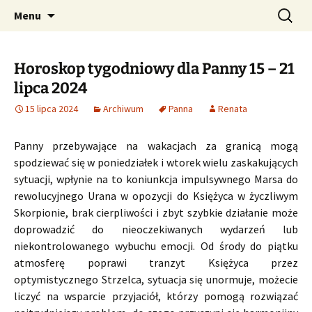
Profesjonalne przepowiednie astrologiczne
Przejdź
Szukaj:
CzaroMarowy horoskop
Menu
do
dzienny, miesięczny i
treści
tygodniowy
Horoskop tygodniowy dla Panny 15 – 21
lipca 2024
15 lipca 2024
Archiwum
Panna
Renata
Panny przebywające na wakacjach za granicą mogą
spodziewać się w poniedziałek i wtorek wielu zaskakujących
sytuacji, wpłynie na to koniunkcja impulsywnego Marsa do
rewolucyjnego Urana w opozycji do Księżyca w życzliwym
Skorpionie, brak cierpliwości i zbyt szybkie działanie może
doprowadzić do nieoczekiwanych wydarzeń lub
niekontrolowanego wybuchu emocji. Od środy do piątku
atmosferę poprawi tranzyt Księżyca przez
optymistycznego Strzelca, sytuacja się unormuje, możecie
liczyć na wsparcie przyjaciół, którzy pomogą rozwiązać