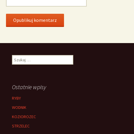
Szukaj:
Ostatnie wpisy
RYBY
WODNIK
KOZIOROZEC
STRZELEC