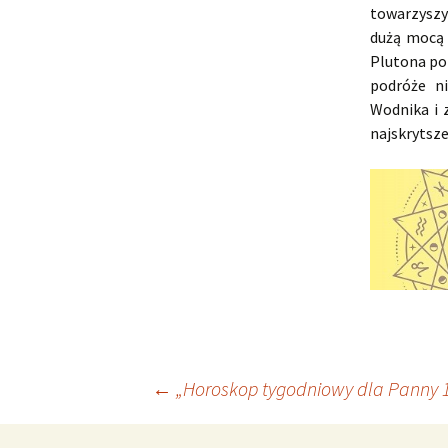
towarzyszy
dużą mocą 
Plutona po
podróże ni
Wodnika i 
najskrytsze
Nawigacja
←
„Horoskop tygodniowy dla Panny 15