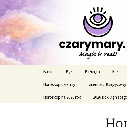
Profesjonalne przepowiednie a
CzaroMaro
miesięczn
Przejdź
Baran
Byk
Bliźnięta
Rak
do
treści
Horoskop dzienny
Kalendarz Księżycowy
Horoskop na 2026 rok
2026 Rok Ognisteg
Hor