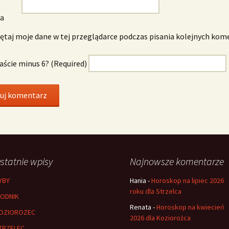
wa
taj moje dane w tej przeglądarce podczas pisania kolejnych kom
naście minus 6? (Required)
statnie wpisy
Najnowsze komentarze
YBY
Hania
-
Horoskop na lipiec 2026
roku dla Strzelca
ODNIK
Renata
-
Horoskop na kwiecień
OZIOROZEC
2026 dla Koziorożca
TRZELEC