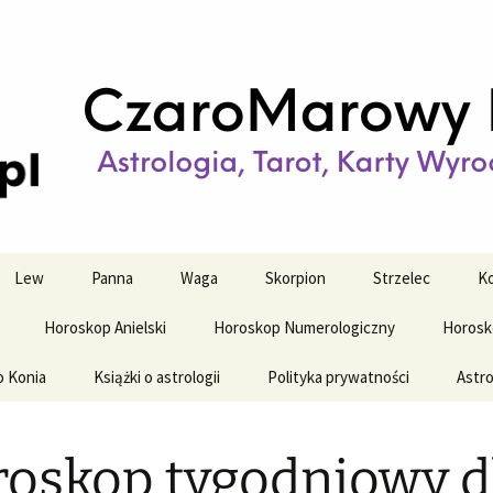
strologiczne
wy horoskop dz
y i tygodniowy
Lew
Panna
Waga
Skorpion
Strzelec
Ko
Horoskop Anielski
Horoskop Numerologiczny
Horosk
o Konia
Książki o astrologii
Polityka prywatności
Astro
oskop tygodniowy d