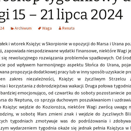
i 15 – 21 lipca 2024
024
Archiwum
Waga
Renata
łek i wtorek Księżyc w Skorpionie w opozycji do Marsa i Urana p
ji, zapowiada niespodziewane wydatki finansowe, niektóre Wagi 
 się rewolucyjnego rozwiązania problemów spadkowych. Od środ
cie pod wpływem harmonijnego aspektu Słońca do Urana, pojaw
ana propozycja dodatkowej pracy lub w inny sposób uzyskacie pro
n zakres niezależności, Księżyc w życzliwym Strzelcu 
ia i korzystania z dobrodziejstwa wakacji. Druga połowa tygodni
e bardziej emocjonująco, od czwartku do soboty pozostaniecie 
rsa do Neptuna, co sprzyja duchowym poszukiwaniom i uzdrawi
o Księżyc wejdzie do Koziorożca, niektóre Wagi zwrócą uwagę 
odziny, w sobotę Mars zmieni znak i wejdzie do życzliwych Bli
cych tygodniach zmotywuje was do podróżowania i zdobywan
szym wydarzeniem tygodnia okaże się jednak pełnia Księżyca w 