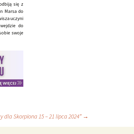
dbiją się z
on Marsa do
isza uczyni
 wejdzie do
sobie swoje
 dla Skorpiona 15 – 21 lipca 2024”
→