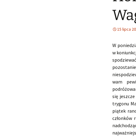
Wag
15 lipca 2
W poniedzia
w koniunkc
spodziewać
pozostanie
niespodziew
wam pewie
podróżowan
się jeszcz
trygonu Ma
piątek ran
członków r
nadchodzą
najważniej