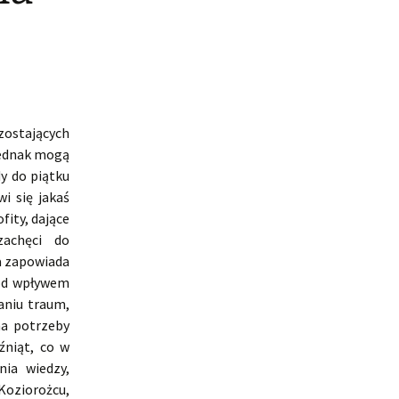
ozostających
jednak mogą
y do piątku
i się jakaś
fity, dające
zachęci do
a zapowiada
pod wpływem
aniu traum,
na potrzeby
źniąt, co w
ia wiedzy,
Koziorożcu,