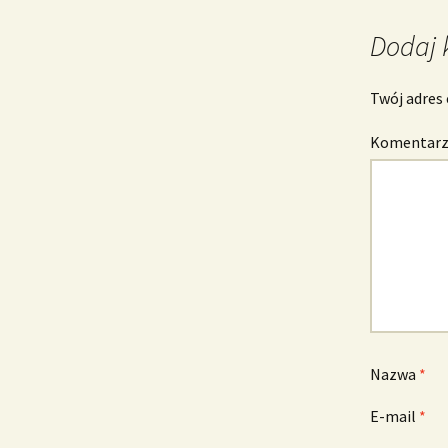
wpisu
Dodaj 
Twój adres 
Komentar
Nazwa
*
E-mail
*