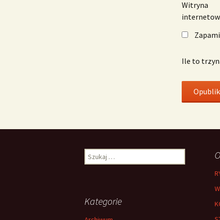
Witryna
interneto
Zapamię
Ile to trzy
Szukaj:
O
R
W
Kategorie
K
S
Archiwum