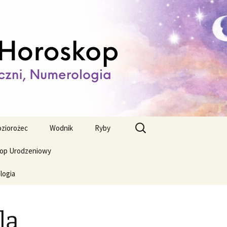
ienny,
Szukaj:
ziorożec
Wodnik
Ryby
op Urodzeniowy
logia
la