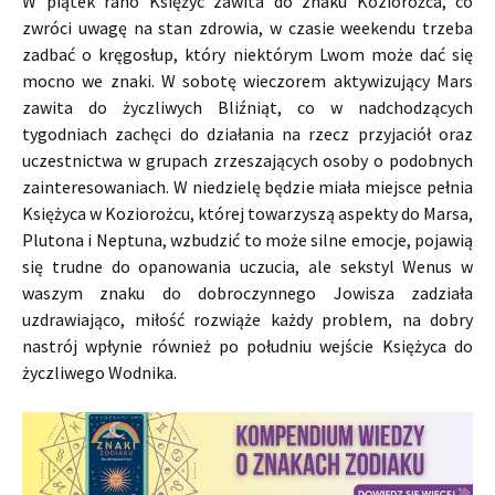
W piątek rano Księżyc zawita do znaku Koziorożca, co
zwróci uwagę na stan zdrowia, w czasie weekendu trzeba
zadbać o kręgosłup, który niektórym Lwom może dać się
mocno we znaki. W sobotę wieczorem aktywizujący Mars
zawita do życzliwych Bliźniąt, co w nadchodzących
tygodniach zachęci do działania na rzecz przyjaciół oraz
uczestnictwa w grupach zrzeszających osoby o podobnych
zainteresowaniach. W niedzielę będzie miała miejsce pełnia
Księżyca w Koziorożcu, której towarzyszą aspekty do Marsa,
Plutona i Neptuna, wzbudzić to może silne emocje, pojawią
się trudne do opanowania uczucia, ale sekstyl Wenus w
waszym znaku do dobroczynnego Jowisza zadziała
uzdrawiająco, miłość rozwiąże każdy problem, na dobry
nastrój wpłynie również po południu wejście Księżyca do
życzliwego Wodnika.