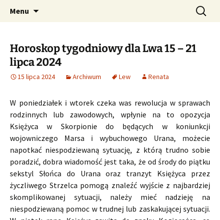
Profesjonalne przepowiednie astrologiczne
Przejdź
Szukaj:
CzaroMarowy horoskop
Menu
do
dzienny, miesięczny i
treści
tygodniowy
Horoskop tygodniowy dla Lwa 15 – 21
lipca 2024
15 lipca 2024
Archiwum
Lew
Renata
W poniedziałek i wtorek czeka was rewolucja w sprawach
rodzinnych lub zawodowych, wpłynie na to opozycja
Księżyca w Skorpionie do będących w koniunkcji
wojowniczego Marsa i wybuchowego Urana, możecie
napotkać niespodziewaną sytuację, z którą trudno sobie
poradzić, dobra wiadomość jest taka, że od środy do piątku
sekstyl Słońca do Urana oraz tranzyt Księżyca przez
życzliwego Strzelca pomogą znaleźć wyjście z najbardziej
skomplikowanej sytuacji, należy mieć nadzieję na
niespodziewaną pomoc w trudnej lub zaskakującej sytuacji.