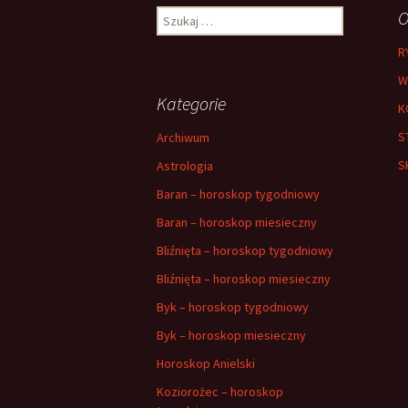
Szukaj:
O
R
W
Kategorie
K
S
Archiwum
S
Astrologia
Baran – horoskop tygodniowy
Baran – horoskop miesieczny
Bliźnięta – horoskop tygodniowy
Bliźnięta – horoskop miesieczny
Byk – horoskop tygodniowy
Byk – horoskop miesieczny
Horoskop Anielski
Koziorożec – horoskop