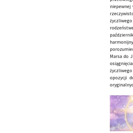
niepewnej 
rzeczywist
życzliwego
rodzeństw
październi
harmonijny
porozumien
Marsa do J
osiągnięci
życzliwego
opozycji 
oryginalny