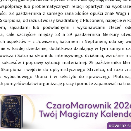
współpracy lub problematycznych relacji opartych na wyobraże
ości. 23 października z samego rana Słońce opuści znak Wagi i
 Skorpiona, od razu utworzy kwadraturę z Plutonem, napięcie w k
em, sąsiadami lub podwładnymi i wykonawcami zleceń odc
ka, całe szczęście między 23 a 29 października Merkury utw
ch aspektów – z Jowiszem, Saturnem i Neptunem, uda się wi
ie w każdej dziedzinie, dodatkowo działający w tym samym cz
owisza i Saturna skłoni do intensywnego działania, wzrośnie m
a sukcesów i poprawy sytuacji materialnej. 29 października Mer
 Skorpiona i wejdzie do optymistycznego Strzelca, od razu zna
do wybuchowego Urana i w sekstylu do sprawczego Plutona,
ch pomysłów ułatwi organizację pracy i pomoże zapanować na tru