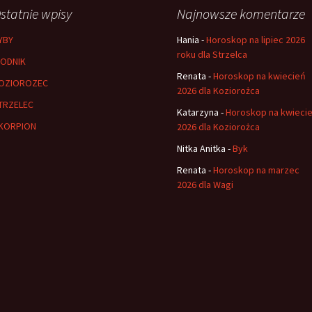
statnie wpisy
Najnowsze komentarze
YBY
Hania
-
Horoskop na lipiec 2026
roku dla Strzelca
ODNIK
Renata
-
Horoskop na kwiecień
OZIOROZEC
2026 dla Koziorożca
TRZELEC
Katarzyna
-
Horoskop na kwieci
KORPION
2026 dla Koziorożca
Nitka Anitka
-
Byk
Renata
-
Horoskop na marzec
2026 dla Wagi