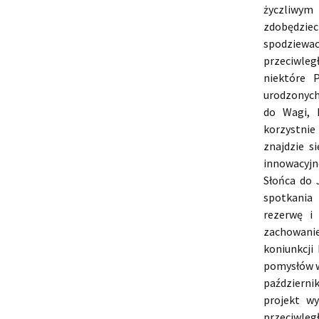
życzliwym
zdobędziec
spodziewac
przeciwleg
niektóre 
urodzonych 
do Wagi, 
korzystnie 
znajdzie s
innowacyjn
Słońca do 
spotkania
rezerwę i
zachowani
koniunkcji
pomysłów w 
październi
projekt wy
przeciwleg