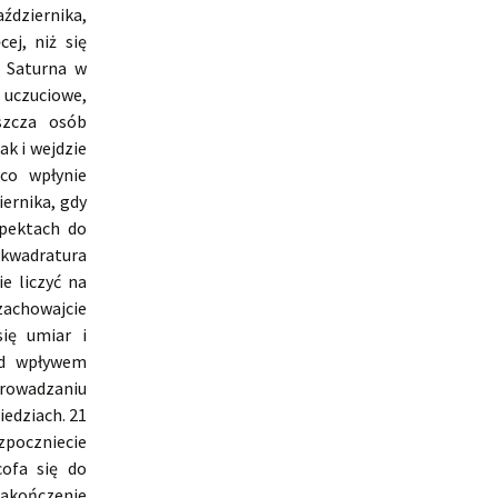
dziernika,
ej, niż się
o Saturna w
 uczuciowe,
szcza osób
ak i wejdzie
co wpłynie
iernika, gdy
spektach do
 kwadratura
e liczyć na
achowajcie
ię umiar i
od wpływem
prowadzaniu
iedziach. 21
zpoczniecie
cofa się do
zakończenie