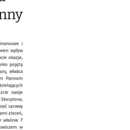
anny
inansowe i
wien wpływ
cie okazje,
roko pojętą
ury, władca
rym Pannom
zielających
zcie swoje
 Skorpiona,
biać sprawę
ami zleceń,
e właśnie 7
Jowiszem w