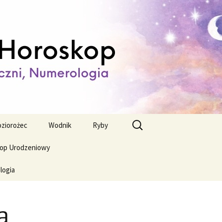
ienny,
Szukaj:
ziorożec
Wodnik
Ryby
op Urodzeniowy
logia
a