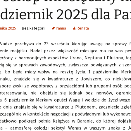
dziernik 2025 dla P
nika 2025
Bez kategorii
Panna
Renata
Wadze przebywa do 23 września kierując uwagę na sprawy f
zenie majątku. Nadal przez większość miesiąca ma na was pe
złożony z harmonijnych aspektów Urana, Neptuna i Plutona, łap
wią się w sprawach zawodowych, zwłaszcza powiązanych z sze
ą, bo będą miały wpływ na resztę życia. 1 października Merk
naku, znajdzie się w kwadraturze z Jowiszem, co niektó
 spore zyski ze współpracy z przyjaciółmi lub grupami osób pod
nteresowania, nie obejdzie się jednak bez nerwów, ogranic
a. 6 października Merkury opuści Wagę i wejdzie do życzliwego
 dnia znajdzie się w kwadraturze z Plutonem, zaczniecie zgłę
szczególnie w kontekście negocjacji z podwładnymi lub wykonawc
atkowo podkręci pełnia Księżyca w Baranie, do której dojdzi
ika – atmosferę osłodzi sekstyl Wenus w waszym znaku z 