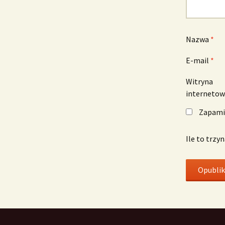
Nazwa
*
E-mail
*
Witryna
interneto
Zapamię
Ile to trzy