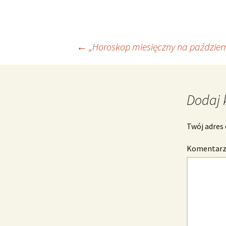
Nawigacja
←
„Horoskop miesięczny na październ
wpisu
Dodaj 
Twój adres 
Komentar