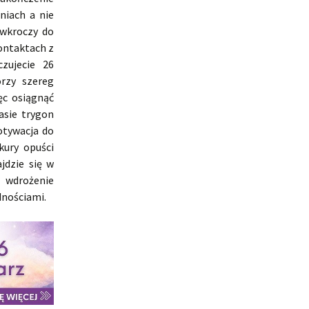
niach a nie
 wkroczy do
ontaktach z
zujecie 26
orzy szereg
ęc osiągnąć
asie trygon
otywacja do
kury opuści
jdzie się w
 wdrożenie
dnościami.