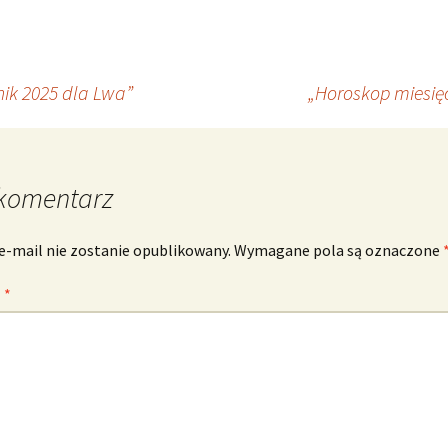
ik 2025 dla Lwa”
„Horoskop miesię
komentarz
e-mail nie zostanie opublikowany.
Wymagane pola są oznaczone
z
*