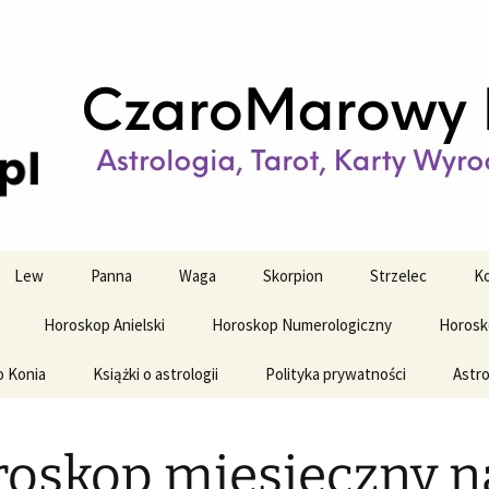
strologiczne
wy horoskop dz
y i tygodniowy
Lew
Panna
Waga
Skorpion
Strzelec
Ko
Horoskop Anielski
Horoskop Numerologiczny
Horosk
o Konia
Książki o astrologii
Polityka prywatności
Astro
oskop miesięczny n