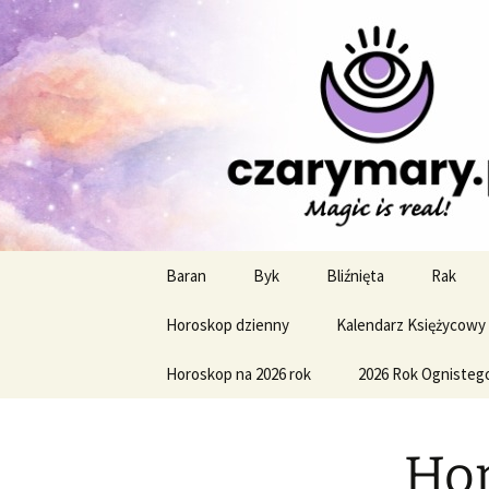
Profesjonalne przepowiednie a
CzaroMaro
miesięczn
Przejdź
Baran
Byk
Bliźnięta
Rak
do
treści
Horoskop dzienny
Kalendarz Księżycowy
Horoskop na 2026 rok
2026 Rok Ognisteg
Hor