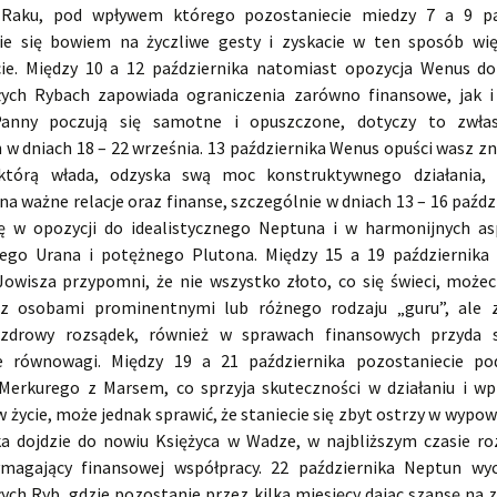
 Raku, pod wpływem którego pozostaniecie miedzy 7 a 9 paź
ie się bowiem na życzliwe gesty i zyskacie w ten sposób więc
ie. Między 10 a 12 października natomiast opozycja Wenus d
łych Rybach zapowiada ograniczenia zarówno finansowe, jak i
Panny poczują się samotne i opuszczone, dotyczy to zwła
w dniach 18 – 22 września. 13 października Wenus opuści wasz zn
którą włada, odzyska swą moc konstruktywnego działania, 
na ważne relacje oraz finanse, szczególnie w dniach 13 – 16 paźdz
ię w opozycji do idealistycznego Neptuna i w harmonijnych a
ego Urana i potężnego Plutona. Między 15 a 19 października
Jowisza przypomni, że nie wszystko złoto, co się świeci, możeci
 z osobami prominentnymi lub różnego rodzaju „guru”, ale z
 zdrowy rozsądek, również w sprawach finansowych przyda s
e równowagi. Między 19 a 21 października pozostaniecie p
 Merkurego z Marsem, co sprzyja skuteczności w działaniu i w
życie, może jednak sprawić, że staniecie się zbyt ostrzy w wypow
ka dojdzie do nowiu Księżyca w Wadze, w najbliższym czasie ro
magający finansowej współpracy. 22 października Neptun wy
łych Ryb, gdzie pozostanie przez kilka miesięcy dając szansę na 