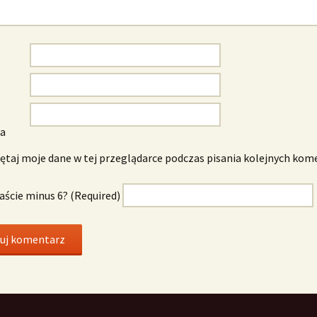
wa
taj moje dane w tej przeglądarce podczas pisania kolejnych kom
naście minus 6? (Required)