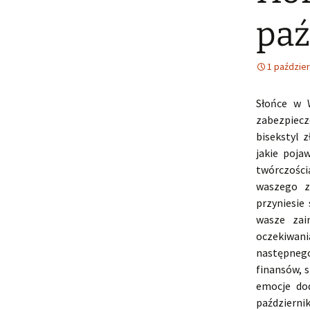
paź
1 paździer
Słońce w 
zabezpiec
bisekstyl 
jakie poja
twórczości
waszego z
przyniesie
wasze zai
oczekiwani
następnego
finansów, 
emocje dod
październ