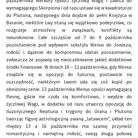
października Merkury opuści życzliwą Wagę i zawita do
wymagającego Skorpiona i od razu ustawi się w kwadraturze
do Plutona, następnego dnia dojdzie do pełni Księżyca w
Baranie, niektóre Lwy staną się wyjątkowo podejrzliwe, co
rozgrzeje atmosferę w związkach, konflikty są
nieuniknione. Całe szczęście od 7 do 9 października
pozostaniecie pod wpływem sekstylu Wenus do Jowisza,
miłość i dążenie do kompromisu ułatwi porozumienie,
zwłaszcza że pojawią się nieoczekiwanie jakieś dodatkowe
środki finansowe. W dniach 10 – 12 października, gdy Wenus
znajdzie się w opozycji do Saturna, postawicie na
oszczędność, niektórym Lwom uda się coś kupić po
obniżonej cenie. 13 października Wenus opuści wymagającą
Pannę, gdzie nie czuła się komfortowo, i wejdzie do
życzliwej Wagi, w dodatku od razu utworzy opozycję do
iluzorycznego Neptuna i trygony do Urana i Plutona
tworząc figurę astrologiczną zwaną „latawcem”, układ ten
między 13 a 16 października ma szansę przynieść
romantyczną i namiętną miłość, swoją drugą połowę