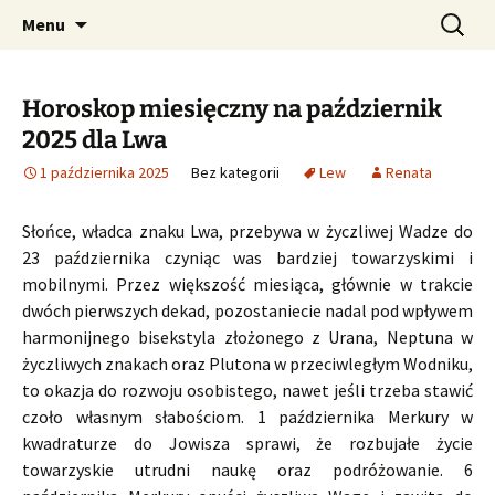
Profesjonalne przepowiednie astrologiczne
Przejdź
Szukaj:
CzaroMarowy horoskop
Menu
do
dzienny, miesięczny i
treści
tygodniowy
Horoskop miesięczny na październik
2025 dla Lwa
1 października 2025
Bez kategorii
Lew
Renata
Słońce, władca znaku Lwa, przebywa w życzliwej Wadze do
23 października czyniąc was bardziej towarzyskimi i
mobilnymi. Przez większość miesiąca, głównie w trakcie
dwóch pierwszych dekad, pozostaniecie nadal pod wpływem
harmonijnego bisekstyla złożonego z Urana, Neptuna w
życzliwych znakach oraz Plutona w przeciwległym Wodniku,
to okazja do rozwoju osobistego, nawet jeśli trzeba stawić
czoło własnym słabościom. 1 października Merkury w
kwadraturze do Jowisza sprawi, że rozbujałe życie
towarzyskie utrudni naukę oraz podróżowanie. 6