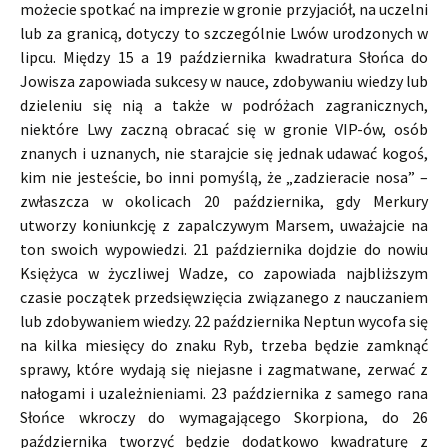
możecie spotkać na imprezie w gronie przyjaciół, na uczelni
lub za granicą, dotyczy to szczególnie Lwów urodzonych w
lipcu. Między 15 a 19 października kwadratura Słońca do
Jowisza zapowiada sukcesy w nauce, zdobywaniu wiedzy lub
dzieleniu się nią a także w podróżach zagranicznych,
niektóre Lwy zaczną obracać się w gronie VIP-ów, osób
znanych i uznanych, nie starajcie się jednak udawać kogoś,
kim nie jesteście, bo inni pomyślą, że „zadzieracie nosa” –
zwłaszcza w okolicach 20 października, gdy Merkury
utworzy koniunkcję z zapalczywym Marsem, uważajcie na
ton swoich wypowiedzi. 21 października dojdzie do nowiu
Księżyca w życzliwej Wadze, co zapowiada najbliższym
czasie początek przedsięwzięcia związanego z nauczaniem
lub zdobywaniem wiedzy. 22 października Neptun wycofa się
na kilka miesięcy do znaku Ryb, trzeba będzie zamknąć
sprawy, które wydają się niejasne i zagmatwane, zerwać z
nałogami i uzależnieniami. 23 października z samego rana
Słońce wkroczy do wymagającego Skorpiona, do 26
października tworzyć będzie dodatkowo kwadraturę z