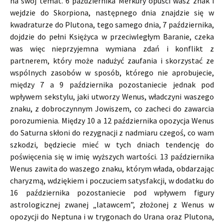
na swój temat. 6 października Merkury opuści wasz znak i
wejdzie do Skorpiona, następnego dnia znajdzie się w
kwadraturze do Plutona, tego samego dnia, 7 października,
dojdzie do pełni Księżyca w przeciwległym Baranie, czeka
was więc nieprzyjemna wymiana zdań i konflikt z
partnerem, który może nadużyć zaufania i skorzystać ze
wspólnych zasobów w sposób, którego nie aprobujecie,
między 7 a 9 października pozostaniecie jednak pod
wpływem sekstylu, jaki utworzy Wenus, władczyni waszego
znaku, z dobroczynnym Jowiszem, co zacheci do zawarcia
porozumienia. Między 10 a 12 października opozycja Wenus
do Saturna skłoni do rezygnacji z nadmiaru czegoś, co wam
szkodzi, będziecie mieć w tych dniach tendencję do
poświęcenia się w imię wyższych wartości. 13 października
Wenus zawita do waszego znaku, którym włada, obdarzając
charyzmą, wdziękiem i poczuciem satysfakcji, w dodatku do
16 października pozostaniecie pod wpływem figury
astrologicznej zwanej „latawcem”, złożonej z Wenus w
opozycji do Neptuna i w trygonach do Urana oraz Plutona,