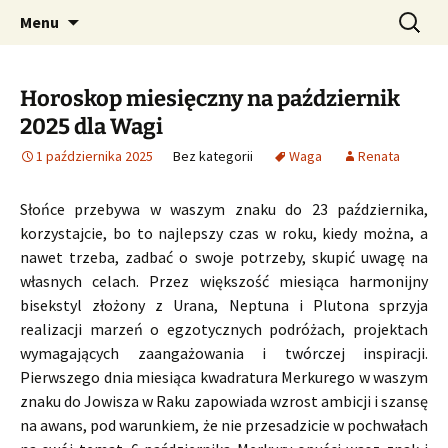
Profesjonalne przepowiednie astrologiczne
Przejdź
Szukaj:
CzaroMarowy horoskop
Menu
do
dzienny, miesięczny i
treści
tygodniowy
Horoskop miesięczny na październik
2025 dla Wagi
1 października 2025
Bez kategorii
Waga
Renata
Słońce przebywa w waszym znaku do 23 października,
korzystajcie, bo to najlepszy czas w roku, kiedy można, a
nawet trzeba, zadbać o swoje potrzeby, skupić uwagę na
własnych celach. Przez większość miesiąca harmonijny
bisekstyl złożony z Urana, Neptuna i Plutona sprzyja
realizacji marzeń o egzotycznych podróżach, projektach
wymagających zaangażowania i twórczej inspiracji.
Pierwszego dnia miesiąca kwadratura Merkurego w waszym
znaku do Jowisza w Raku zapowiada wzrost ambicji i szansę
na awans, pod warunkiem, że nie przesadzicie w pochwałach