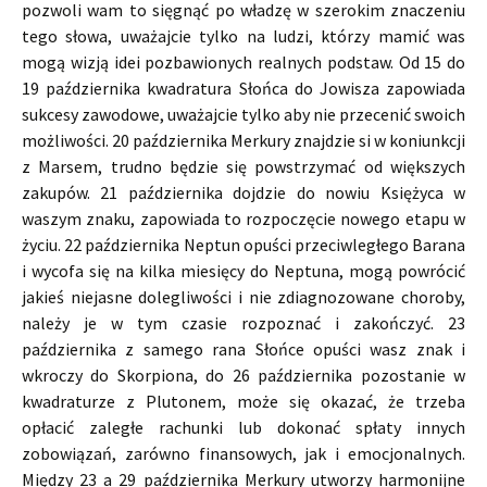
pozwoli wam to sięgnąć po władzę w szerokim znaczeniu
tego słowa, uważajcie tylko na ludzi, którzy mamić was
mogą wizją idei pozbawionych realnych podstaw. Od 15 do
19 października kwadratura Słońca do Jowisza zapowiada
sukcesy zawodowe, uważajcie tylko aby nie przecenić swoich
możliwości. 20 października Merkury znajdzie si w koniunkcji
z Marsem, trudno będzie się powstrzymać od większych
zakupów. 21 października dojdzie do nowiu Księżyca w
waszym znaku, zapowiada to rozpoczęcie nowego etapu w
życiu. 22 października Neptun opuści przeciwległego Barana
i wycofa się na kilka miesięcy do Neptuna, mogą powrócić
jakieś niejasne dolegliwości i nie zdiagnozowane choroby,
należy je w tym czasie rozpoznać i zakończyć. 23
października z samego rana Słońce opuści wasz znak i
wkroczy do Skorpiona, do 26 października pozostanie w
kwadraturze z Plutonem, może się okazać, że trzeba
opłacić zaległe rachunki lub dokonać spłaty innych
zobowiązań, zarówno finansowych, jak i emocjonalnych.
Między 23 a 29 października Merkury utworzy harmonijne