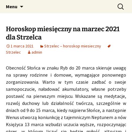
Profesjonalne przepowiednie astrologiczne
Przejdź
Szukaj:
CzaroMarowy horoskop
Menu
do
dzienny, miesięczny i
treści
tygodniowy
Horoskop miesięczny na marzec 2021
dla Strzelca
1 marca 2021
Strzelec – horoskop miesieczny
Strzelec
admin
Obecność Słońca w znaku Ryb do 20 marca skieruje uwagę
na sprawy rodzinne i domowe, wymagające ponownego
zorganizowania. Warto w tym czasie zadbać o swoje
samopoczucie, naładować akumulatory, własne potrzeby
postawić na pierwszym miejscu. Wskazane są medytacje,
rozwój duchowy lub działalność twórcza, szczególnie w
dniach od 9 do 15 marca, kiedy najpierw Słońce, a następnie
Wenus utworzą koniunkcję z tajemniczym Neptunem a nów
Księżyca 13 marca wzbudzi uczucia wyższe, rozpoczynając
okres, w którym liczyć się będzie miłość, altruizm i