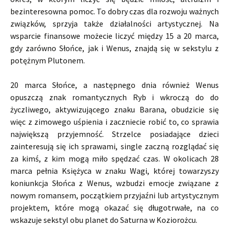
bezinteresowna pomoc. To dobry czas dla rozwoju ważnych
związków, sprzyja także działalności artystycznej. Na
wsparcie finansowe możecie liczyć między 15 a 20 marca,
gdy zarówno Słońce, jak i Wenus, znajdą się w sekstylu z
potężnym Plutonem.
20 marca Słońce, a następnego dnia również Wenus
opuszczą znak romantycznych Ryb i wkroczą do do
życzliwego, aktywizującego znaku Barana, obudzicie się
więc z zimowego uśpienia i zaczniecie robić to, co sprawia
największą przyjemność. Strzelce posiadające dzieci
zainteresują się ich sprawami, single zaczną rozglądać się
za kimś, z kim mogą miło spędzać czas. W okolicach 28
marca pełnia Księżyca w znaku Wagi, której towarzyszy
koniunkcja Słońca z Wenus, wzbudzi emocje związane z
nowym romansem, początkiem przyjaźni lub artystycznym
projektem, które mogą okazać się długotrwałe, na co
wskazuje sekstyl obu planet do Saturna w Koziorożcu.